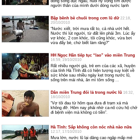
dòng sông đục ngầu, nuôi hy vọng tìm được
người thân của mình dưới dòng nước lạnh
Bập bềnh bè chuối trong cơn lũ dữ
22:18,
20/10/2010
“Nước xiết, trời mưa rất to, cả nhà ướt hết.
Nước thì lút người, từ đất lên phải 3m. Lúc ấy
vợ khóc, 2 con khóc, tôi cũng khóc, vừa bơi
vừa đẩy bè, chứ biết làm răng?"
HH Ngọc Hân tiếp tục “lao” vào miền Trung
16:59, 19/10/2010
Rất nhiều người già, trẻ em của các xã, huyện
của tỉnh Hà Tĩnh đã có hiện tượng suy kiệt về
sức khỏe sau nhiều ngày kẹt trong nước lũ,
sống trên mái nhà, ăn mì tôm sống ...
Dân miền Trung đói lả trong nước lũ
16:32,
18/10/2010
“Vợ tôi đau từ hôm qua đưa đi trạm xá mà
không đỡ. Hôm nay phải nhờ ca-nô cứu hộ chở
đi bệnh viện mà không có tiền”.
Hà Tĩnh: Sắp không còn nóc nhà nào nữa
12:17, 17/10/2010
Mưa lớn, nước lũ lại dâng cao ngập mấp mé