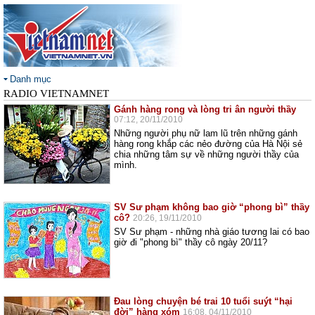
Danh mục
RADIO VIETNAMNET
Gánh hàng rong và lòng tri ân người thầy
07:12, 20/11/2010
Những người phụ nữ lam lũ trên những gánh
hàng rong khắp các nẻo đường của Hà Nội sẻ
chia những tâm sự về những người thầy của
mình.
SV Sư phạm không bao giờ “phong bì” thầy
cô?
20:26, 19/11/2010
SV Sư phạm - những nhà giáo tương lai có bao
giờ đi "phong bì" thầy cô ngày 20/11?
Đau lòng chuyện bé trai 10 tuổi suýt “hại
đời” hàng xóm
16:08, 04/11/2010