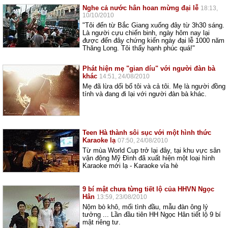
Nghe cả nước hân hoan mừng đại lễ
18:13,
10/10/2010
"Tôi đến từ Bắc Giang xuống đây từ 3h30 sáng.
Là người cựu chiến binh, ngày hôm nay lại
được đến đây chứng kiến ngày đại lễ 1000 năm
Thăng Long. Tôi thấy hạnh phúc quá!"
Phát hiện mẹ "gian díu" với người đàn bà
khác
14:51, 24/08/2010
Mẹ đã lừa dối bố tôi và cả tôi. Mẹ là người đồng
tính và đang đi lại với người đàn bà khác.
Teen Hà thành sôi sục với một hình thức
Karaoke lạ
07:50, 24/08/2010
Từ mùa World Cup trở lại đây, tại khu vực sân
vận động Mỹ Đình đã xuất hiện một loại hình
Karaoke mới lạ - Karaoke vỉa hè
9 bí mật chưa từng tiết lộ của HHVN Ngọc
Hân
13:59, 23/08/2010
Nộm bò khô, mối tình đầu, mẫu đàn ông lý
tưởng ... Lần đầu tiên HH Ngọc Hân tiết lộ 9 bí
mật riêng tư.