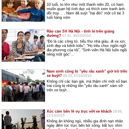
10 tuổi, to lớn như một thanh niên 20, có ham
muốn quan hệ tình dục và thích xem tranh ảnh
đồi trụy… , Nam đã suýt "hại đời" một cô bé 3
tuổi hàng xóm
Rào cản SV Hà Nội - tỉnh lẻ trên giảng
đường?
07:41, 30/10/2010
“Đó là các công tử, tiểu thư nhà giàu, đi xe xịn,
xinh đẹp và kênh kiệu”; “Họ trêu chọc ngôn ngữ
địa phương của tôi”, “Sinh viên Hà Nội luôn ngồi
riêng một góc”...
Nam sinh cũng bị "yêu râu xanh" giở trò trên
xe buýt?
09:33, 27/10/2010
Không chỉ các bạn gái, mà thậm chí một số bạn
trai cũng bị những tên "yêu râu xanh" sàm sỡ
trên xe buýt...
Xúc cảm bên lề vụ trục vớt xe khách
19:06,
21/10/2010
Không ăn không ngủ, nhiều gia đình nạn nhân
ngày đêm túc trực bên bờ sông, bất lực nhìn