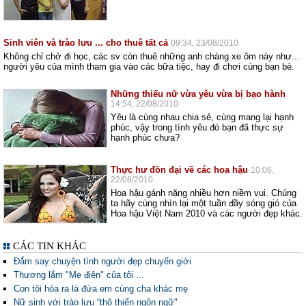
Sinh viên và trào lưu ... cho thuê tất cả
09:34, 23/08/2010
Không chỉ chở đi học, các sv còn thuê những anh chàng xe ôm này như...
người yêu của mình tham gia vào các bữa tiệc, hay đi chơi cùng bạn bè.
Những thiếu nữ vừa yêu vừa bị bạo hành
14:54, 22/08/2010
Yêu là cùng nhau chia sẻ, cùng mang lại hạnh
phúc, vậy trong tình yêu đó bạn đã thực sự
hạnh phúc chưa?
Thực hư đồn đại về các hoa hậu
10:06,
22/08/2010
Hoa hậu gánh nặng nhiều hơn niềm vui. Chúng
ta hãy cùng nhìn lại một tuần đầy sóng gió của
Hoa hậu Việt Nam 2010 và các người đẹp khác.
CÁC TIN KHÁC
Đắm say chuyện tình người đẹp chuyển giới
Thương lắm "Mẹ điên" của tôi ...
Con tôi hóa ra là đứa em cùng cha khác mẹ
Nữ sinh với trào lưu “thô thiển ngôn ngữ"