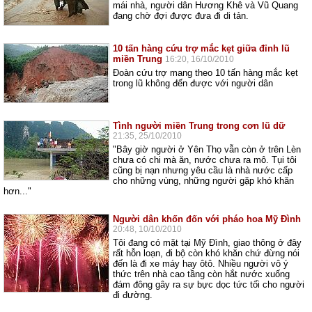
mái nhà, người dân Hương Khê và Vũ Quang
đang chờ đợi được đưa đi di tản.
10 tấn hàng cứu trợ mắc kẹt giữa đỉnh lũ
miền Trung
16:20, 16/10/2010
Đoàn cứu trợ mang theo 10 tấn hàng mắc kẹt
trong lũ không đến được với người dân
Tình người miền Trung trong cơn lũ dữ
21:35, 25/10/2010
"Bây giờ người ở Yên Thọ vẫn còn ở trên Lèn
chưa có chi mà ăn, nước chưa ra mô. Tụi tôi
cũng bị nạn nhưng yêu cầu là nhà nước cấp
cho những vùng, những người gặp khó khăn
hơn..."
Người dân khốn đốn với pháo hoa Mỹ Đình
20:48, 10/10/2010
Tôi đang có mặt tại Mỹ Đình, giao thông ở đây
rất hỗn loạn, đi bộ còn khó khăn chứ đừng nói
đến là đi xe máy hay ôtô. Nhiều người vô ý
thức trên nhà cao tầng còn hắt nước xuống
đám đông gây ra sự bực dọc tức tối cho người
đi đường.