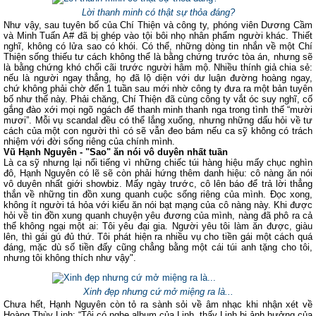
Lời thanh minh có thật sự thỏa đáng?
Như vậy, sau tuyên bố của Chí Thiện và công ty, phóng viên Dương Cầm
và Minh Tuấn A# đã bị ghép vào tội bôi nhọ nhân phẩm người khác. Thiết
nghĩ, không có lửa sao có khói. Có thể, những dòng tin nhắn về một Chí
Thiện sống thiếu tư cách không thể là bằng chứng trước tòa án, nhưng sẽ
là bằng chứng khó chối cãi trước người hâm mộ. Nhiều thính giả chia sẻ:
nếu là người ngay thẳng, họ đã lộ diện với dư luận đường hoàng ngay,
chứ không phải chờ đến 1 tuần sau mới nhờ công ty đưa ra một bản tuyên
bố như thế này. Phải chăng, Chí Thiện đã cùng công ty vắt óc suy nghĩ, cố
gắng đào xới mọi ngõ ngách để thanh minh thanh nga trong tình thế “mười
mươi”. Mỗi vụ scandal đều có thể lắng xuống, nhưng những dấu hỏi về tư
cách của một con người thì có sẽ vẫn đeo bám nếu ca sỹ không có trách
nhiệm với đời sống riêng của chính mình.
Vũ Hạnh Nguyên - "Sao" ăn nói vô duyên nhất tuần
Là ca sỹ nhưng lại nổi tiếng vì những chiếc túi hàng hiệu mấy chục nghìn
đô, Hạnh Nguyên có lẽ sẽ còn phải hứng thêm danh hiệu: cô nàng ăn nói
vô duyên nhất giới showbiz. Mấy ngày trước, cô lên báo để trả lời thẳng
thắn về những tin đồn xung quanh cuộc sống riêng của mình. Đọc xong,
không ít người tá hỏa với kiểu ăn nói bạt mạng của cô nàng này. Khi được
hỏi về tin đồn xung quanh chuyện yêu đương của mình, nàng đã phô ra cả
thể không ngại một ai: Tôi yêu đại gia. Người yêu tôi làm ăn được, giàu
lên, thì gái gú đủ thứ. Tôi phát hiện ra nhiều vụ cho tiền gái một cách quá
đáng, mặc dù số tiền đấy cũng chẳng bằng một cái túi anh tặng cho tôi,
nhưng tôi không thích như vậy".
Xinh đẹp nhưng cứ mở miệng ra là...
Chưa hết, Hạnh Nguyên còn tỏ ra sành sỏi về âm nhạc khi nhận xét về
Hoàng Thùy Linh: “Tôi có nghe album của Linh, thấy Linh bị ảnh hưởng của