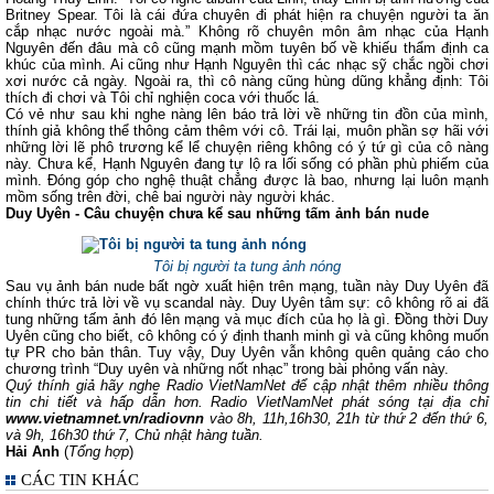
Britney Spear. Tôi là cái đứa chuyên đi phát hiện ra chuyện người ta ăn
cắp nhạc nước ngoài mà.” Không rõ chuyên môn âm nhạc của Hạnh
Nguyên đến đâu mà cô cũng mạnh mồm tuyên bố về khiếu thẩm định ca
khúc của mình. Ai cũng như Hạnh Nguyên thì các nhạc sỹ chắc ngồi chơi
xơi nước cả ngày. Ngoài ra, thì cô nàng cũng hùng dũng khẳng định: Tôi
thích đi chơi và Tôi chỉ nghiện coca với thuốc lá.
Có vẻ như sau khi nghe nàng lên báo trả lời về những tin đồn của mình,
thính giả không thể thông cảm thêm với cô. Trái lại, muôn phần sợ hãi với
những lời lẽ phô trương kể lể chuyện riêng không có ý tứ gì của cô nàng
này. Chưa kể, Hạnh Nguyên đang tự lộ ra lối sống có phần phù phiếm của
mình. Đóng góp cho nghệ thuật chẳng được là bao, nhưng lại luôn mạnh
mồm sống trên đời, chê bai người này người khác.
Duy Uyên - Câu chuyện chưa kể sau những tấm ảnh bán nude
Tôi bị người ta tung ảnh nóng
Sau vụ ảnh bán nude bất ngờ xuất hiện trên mạng, tuần này Duy Uyên đã
chính thức trả lời về vụ scandal này. Duy Uyên tâm sự: cô không rõ ai đã
tung những tấm ảnh đó lên mạng và mục đích của họ là gì. Đồng thời Duy
Uyên cũng cho biết, cô không có ý định thanh minh gì và cũng không muốn
tự PR cho bản thân. Tuy vậy, Duy Uyên vẫn không quên quảng cáo cho
chương trình “Duy uyên và những nốt nhạc” trong bài phỏng vấn này.
Quý thính giả hãy nghe Radio VietNamNet để cập nhật thêm nhiều thông
tin chi tiết và hấp dẫn hơn. Radio VietNamNet phát sóng tại địa chỉ
www.vietnamnet.vn/radiovnn
vào 8h, 11h,16h30, 21h từ thứ 2 đến thứ 6,
và 9h, 16h30 thứ 7, Chủ nhật hàng tuần.
Hải Anh
(
Tổng hợp
)
CÁC TIN KHÁC