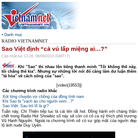
Danh mục
RADIO VIETNAMNET
Sao Việt định “cả vú lấp miệng ai…?”
Cập nhật lúc 13:28, 08/08/2010 (GMT+7)
-
Khi "Sao" thi nhau lên tiếng thanh minh "Tôi không thế này,
tôi chẳng thế kia". Nhưng sự những lời nói đó càng làm dư luận thêm
"tá hỏa" về cách sống của "sao".
[video(19553)]
Các chương trình radio khác
Xót lòng chuyện vợ chồng của đồng tính nam
Khi Sao bị "vạch áo cho người xem...?"
Sao Việt: Sau trò lố là gì?
Tuần này, Chí Thiện tiếp tục là cái tên rất hot. Đồng hành với chàng thần
chết trong Radio Hot Showbiz số này sẽ còn có cô ca sỹ thích phô trương
Vũ Hạnh Nguyên. Ngoài ra chương trình sẽ có sự góp mặt của người đẹp
lộ ảnh nude Duy Uyên.