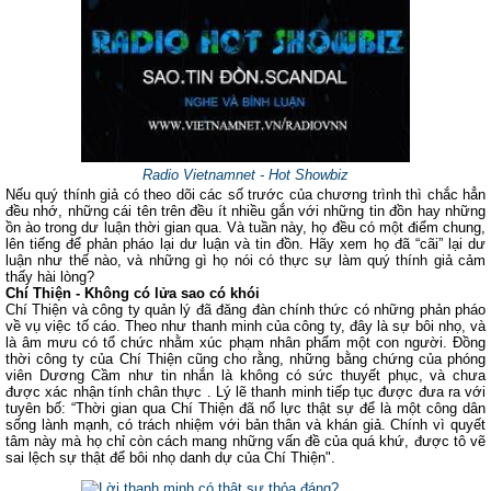
Radio Vietnamnet - Hot Showbiz
Nếu quý thính giả có theo dõi các số trước của chương trình thì chắc hẳn
đều nhớ, những cái tên trên đều ít nhiều gắn với những tin đồn hay những
ồn ào trong dư luận thời gian qua. Và tuần này, họ đều có một điểm chung,
lên tiếng để phản pháo lại dư luận và tin đồn. Hãy xem họ đã “cãi” lại dư
luận như thế nào, và những gì họ nói có thực sự làm quý thính giả cảm
thấy hài lòng?
Chí Thiện - Không có lửa sao có khói
Chí Thiện và công ty quản lý đã đăng đàn chính thức có những phản pháo
về vụ việc tố cáo. Theo như thanh minh của công ty, đây là sự bôi nhọ, và
là âm mưu có tổ chức nhằm xúc phạm nhân phẩm một con người. Đồng
thời công ty của Chí Thiện cũng cho rằng, những bằng chứng của phóng
viên Dương Cầm như tin nhắn là không có sức thuyết phục, và chưa
được xác nhận tính chân thực . Lý lẽ thanh minh tiếp tục được đưa ra với
tuyên bố: “Thời gian qua Chí Thiện đã nổ lực thật sự để là một công dân
sống lành mạnh, có trách nhiệm với bản thân và khán giả. Chính vì quyết
tâm này mà họ chỉ còn cách mang những vấn đề của quá khứ, được tô vẽ
sai lệch sự thật để bôi nhọ danh dự của Chí Thiện".