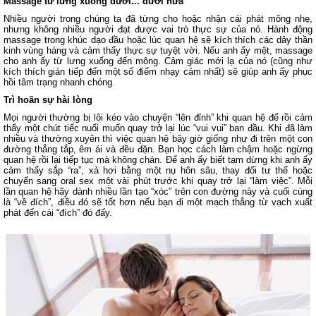
Massage từ lưng xuống dưới... dưới nữa
Nhiều người trong chúng ta đã từng cho hoặc nhận cái phát mông nhẹ,
nhưng không nhiều người đạt được vai trò thực sự của nó. Hành động
massage trong khúc dạo đầu hoặc lúc quan hệ sẽ kích thích các dây thần
kinh vùng háng và cảm thấy thực sự tuyệt vời. Nếu anh ấy mệt, massage
cho anh ấy từ lưng xuống đến mông. Cảm giác mới lạ của nó (cũng như
kích thích gián tiếp đến một số điểm nhạy cảm nhất) sẽ giúp anh ấy phục
hồi tâm trạng nhanh chóng.
Trì hoãn sự hài lòng
Mọi người thường bị lôi kéo vào chuyện “lên đỉnh” khi quan hệ để rồi cảm
thấy một chút tiếc nuối muốn quay trở lại lúc “vui vui” ban đầu. Khi đã làm
nhiều và thường xuyên thì việc quan hệ bây giờ giống như đi trên một con
đường thẳng tắp, êm ái và đều đặn. Bạn học cách làm chậm hoặc ngừng
quan hệ rồi lại tiếp tục mà không chán. Để anh ấy biết tạm dừng khi anh ấy
cảm thấy sắp “ra”, xả hơi bằng một nụ hôn sâu, thay đổi tư thế hoặc
chuyển sang oral sex một vài phút trước khi quay trở lại “làm việc”. Mỗi
lần quan hệ hãy dành nhiều lần tạo “xóc” trên con đường này và cuối cùng
là “về đích”, điều đó sẽ tốt hơn nếu bạn đi một mạch thẳng từ vạch xuất
phát đến cái “đích” đó đấy.