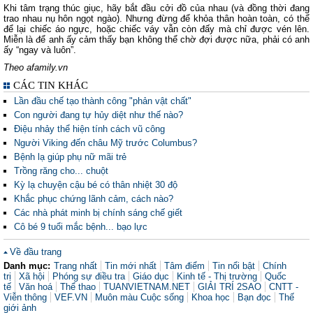
Khi tâm trạng thúc giục, hãy bắt đầu cởi đồ của nhau (và đồng thời đang
trao nhau nụ hôn ngọt ngào). Nhưng đừng để khỏa thân hoàn toàn, có thể
để lại chiếc áo ngực, hoặc chiếc váy vẫn còn đấy mà chỉ được vén lên.
Miễn là để anh ấy cảm thấy bạn không thể chờ đợi được nữa, phải có anh
ấy “ngay và luôn”.
Theo afamily.vn
CÁC TIN KHÁC
Lần đầu chế tạo thành công "phản vật chất"
Con người đang tự hủy diệt như thế nào?
Điệu nhảy thể hiện tính cách vũ công
Người Viking đến châu Mỹ trước Columbus?
Bệnh lạ giúp phụ nữ mãi trẻ
Trồng răng cho... chuột
Kỳ lạ chuyện cậu bé có thân nhiệt 30 độ
Khắc phục chứng lãnh cảm, cách nào?
Các nhà phát minh bị chính sáng chế giết
Cô bé 9 tuổi mắc bệnh... bạo lực
Về đầu trang
Danh mục:
Trang nhất
Tin mới nhất
Tâm điểm
Tin nổi bật
Chính
trị
Xã hội
Phóng sự điều tra
Giáo dục
Kinh tế - Thị trường
Quốc
tế
Văn hoá
Thể thao
TUANVIETNAM.NET
GIẢI TRÍ 2SAO
CNTT -
Viễn thông
VEF.VN
Muôn màu Cuộc sống
Khoa học
Bạn đọc
Thế
giới ảnh