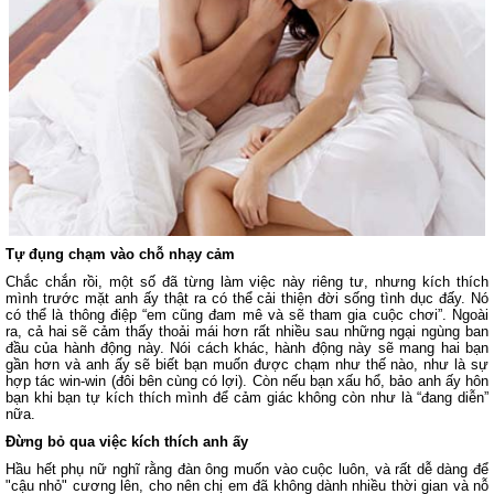
Tự đụng chạm vào chỗ nhạy cảm
Chắc chắn rồi, một số đã từng làm việc này riêng tư, nhưng kích thích
mình trước mặt anh ấy thật ra có thể cải thiện đời sống tình dục đấy. Nó
có thể là thông điệp “em cũng đam mê và sẽ tham gia cuộc chơi”. Ngoài
ra, cả hai sẽ cảm thấy thoải mái hơn rất nhiều sau những ngại ngùng ban
đầu của hành động này. Nói cách khác, hành động này sẽ mang hai bạn
gần hơn và anh ấy sẽ biết bạn muốn được chạm như thế nào, như là sự
hợp tác win-win (đôi bên cùng có lợi). Còn nếu bạn xấu hổ, bảo anh ấy hôn
bạn khi bạn tự kích thích mình để cảm giác không còn như là “đang diễn”
nữa.
Đừng bỏ qua việc kích thích anh ấy
Hầu hết phụ nữ nghĩ rằng đàn ông muốn vào cuộc luôn, và rất dễ dàng để
"cậu nhỏ" cương lên, cho nên chị em đã không dành nhiều thời gian và nỗ