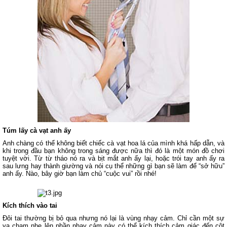
Túm lấy cà vạt anh ấy
Anh chàng có thể không biết chiếc cà vạt hoa lá của mình khá hấp dẫn, và
khi trong đầu bạn không trong sáng được nữa thì đó là một món đồ chơi
tuyệt vời. Từ từ tháo nó ra và bịt mắt anh ấy lại, hoặc trói tay anh ấy ra
sau lưng hay thành giường và nói cụ thể những gì bạn sẽ làm để “sở hữu”
anh ấy. Nào, bây giờ bạn làm chủ “cuộc vui” rồi nhé!
Kích thích vào tai
Đôi tai thường bị bỏ qua nhưng nó lại là vùng nhạy cảm. Chỉ cần một sự
va chạm nhẹ lên phần nhạy cảm này có thể kích thích cảm giác đến cột