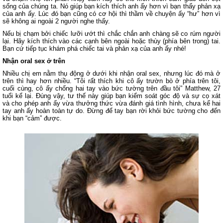
sống của chúng ta. Nó giúp bạn kích thích anh ấy hơn vì bạn thấy phản xạ
của anh ấy. Lúc đó bạn cũng có cơ hội thì thầm về chuyện ấy “hư” hơn vì
sẽ không ai ngoài 2 người nghe thấy.
Nếu bị chạm bởi chiếc lưỡi ướt thì chắc chắn anh chàng sẽ co rúm người
lại. Hãy kích thích vào các cạnh bên ngoài hoặc thùy (phía bên trong) tai.
Bạn cứ tiếp tục khám phá chiếc tai và phản xạ của anh ấy nhé!
Nhận oral sex ở trên
Nhiều chị em nằm thụ động ở dưới khi nhận oral sex, nhưng lúc đó mà ở
trên thì hay hơn nhiều. “Tôi rất thích khi cô ấy trườn bò ở phía trên tôi,
cuối cùng, cô ấy chống hai tay vào bức tường trên đầu tôi” Matthew, 27
tuổi kể lại. Đúng vậy, tư thế này giúp bạn kiểm soát góc độ và sự cọ xát
và cho phép anh ấy vừa thưởng thức vừa đánh giá tình hình, chưa kể hai
tay anh ấy hoàn toàn tự do. Đừng để tay bạn rời khỏi bức tường cho đến
khi bạn “cảm” được.