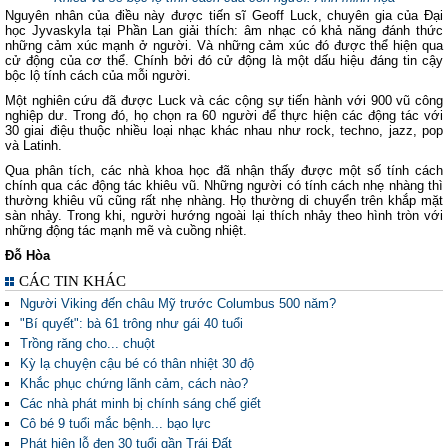
Nguyên nhân của điều này được tiến sĩ Geoff Luck, chuyên gia của Đại
học Jyvaskyla tại Phần Lan giải thích: âm nhạc có khả năng đánh thức
những cảm xúc mạnh ở người. Và những cảm xúc đó được thể hiện qua
cử động của cơ thể. Chính bởi đó cử động là một dấu hiệu đáng tin cậy
bộc lộ tính cách của mỗi người.
Một nghiên cứu đã được Luck và các cộng sự tiến hành với 900 vũ công
nghiệp dư. Trong đó, họ chọn ra 60 người để thực hiện các động tác với
30 giai điệu thuộc nhiều loại nhạc khác nhau như rock, techno, jazz, pop
và Latinh.
Qua phân tích, các nhà khoa học đã nhận thấy được một số tính cách
chính qua các động tác khiêu vũ. Những người có tính cách nhẹ nhàng thì
thường khiêu vũ cũng rất nhẹ nhàng. Họ thường di chuyển trên khắp mặt
sàn nhảy. Trong khi, người hướng ngoài lại thích nhảy theo hình tròn với
những động tác mạnh mẽ và cuồng nhiệt.
Đỗ Hòa
CÁC TIN KHÁC
Người Viking đến châu Mỹ trước Columbus 500 năm?
"Bí quyết": bà 61 trông như gái 40 tuổi
Trồng răng cho... chuột
Kỳ lạ chuyện cậu bé có thân nhiệt 30 độ
Khắc phục chứng lãnh cảm, cách nào?
Các nhà phát minh bị chính sáng chế giết
Cô bé 9 tuổi mắc bệnh... bạo lực
Phát hiện lỗ đen 30 tuổi gần Trái Đất