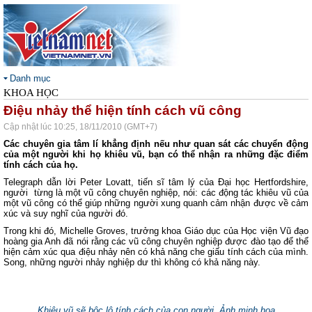
Danh mục
KHOA HỌC
Điệu nhảy thể hiện tính cách vũ công
Cập nhật lúc 10:25, 18/11/2010 (GMT+7)
Các chuyên gia tâm lí khẳng định nếu như quan sát các chuyển động
của một người khi họ khiêu vũ, bạn có thể nhận ra những đặc điểm
tính cách của họ.
Telegraph dẫn lời Peter Lovatt, tiến sĩ tâm lý của Đại học Hertfordshire,
người từng là một vũ công chuyên nghiệp, nói: các động tác khiêu vũ của
một vũ công có thể giúp những người xung quanh cảm nhận được về cảm
xúc và suy nghĩ của người đó.
Trong khi đó, Michelle Groves, trưởng khoa Giáo dục của Học viện Vũ đạo
hoàng gia Anh đã nói rằng các vũ công chuyên nghiệp được đào tạo để thể
hiện cảm xúc qua điệu nhảy nên có khả năng che giấu tính cách của mình.
Song, những người nhảy nghiệp dư thì không có khả năng này.
Khiêu vũ sẽ bộc lộ tính cách của con người.
Ảnh minh họa