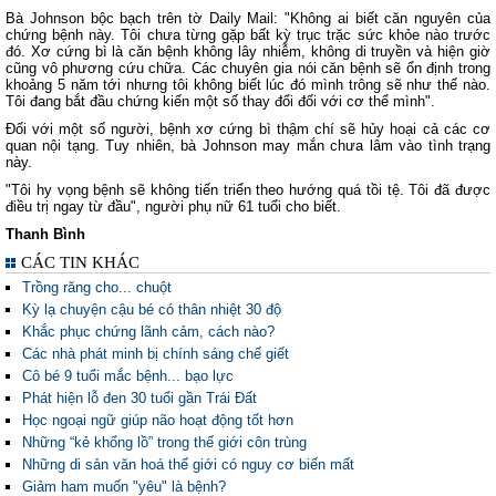
Bà Johnson bộc bạch trên tờ Daily Mail: "Không ai biết căn nguyên của
chứng bệnh này. Tôi chưa từng gặp bất kỳ trục trặc sức khỏe nào trước
đó. Xơ cứng bì là căn bệnh không lây nhiễm, không di truyền và hiện giờ
cũng vô phương cứu chữa. Các chuyên gia nói căn bệnh sẽ ổn định trong
khoảng 5 năm tới nhưng tôi không biết lúc đó mình trông sẽ như thế nào.
Tôi đang bắt đầu chứng kiến một số thay đổi đối với cơ thể mình".
Đối với một số người, bệnh xơ cứng bì thậm chí sẽ hủy hoại cả các cơ
quan nội tạng. Tuy nhiên, bà Johnson may mắn chưa lâm vào tình trạng
này.
"Tôi hy vọng bệnh sẽ không tiến triển theo hướng quá tồi tệ. Tôi đã được
điều trị ngay từ đầu", người phụ nữ 61 tuổi cho biết.
Thanh Bình
CÁC TIN KHÁC
Trồng răng cho... chuột
Kỳ lạ chuyện cậu bé có thân nhiệt 30 độ
Khắc phục chứng lãnh cảm, cách nào?
Các nhà phát minh bị chính sáng chế giết
Cô bé 9 tuổi mắc bệnh... bạo lực
Phát hiện lỗ đen 30 tuổi gần Trái Đất
Học ngoại ngữ giúp não hoạt động tốt hơn
Những “kẻ khổng lồ” trong thế giới côn trùng
Những di sản văn hoá thế giới có nguy cơ biến mất
Giảm ham muốn "yêu" là bệnh?