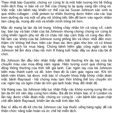
Theo nhật báo Gazette, chứng xơ cứng bì là một hiện tượng khi hệ thống
miễn dịch thay vì bảo vệ cơ thể của chúng ta lại quay sang tấn công nó.
Việc mắc căn bệnh này khiến cơ thể của bà Susan Johnson sản sinh ra
quá nhiều collagen - chất protein tự nhiên thường được thêm vào các loại
kem dưỡng da mà một số phụ nữ không tiếc tiền để bơm vào người nhằm
làm căng da, mọng đôi môi và khiến mình trông trẻ hơn.
Mặc dù mang lại làn da trẻ trung, không chảy nhão tới cả vùng cổ, cánh
tay, bàn tay và bàn chân của bà Johnson nhưng chứng chứng xơ cứng bì
cũng khiến người phụ nữ đã có cháu nội này cảm thấy vô cùng đau đớn.
Nó làm các khớp của bà Johnson sưng phồng lên và nhức nhối đến mức
thậm chí không thể thực hiện các thao tác đơn giản như bóc vỏ củ khoai
tây hay xách túi mua hàng. Chứng bệnh hiếm gặp cũng ngăn cản bà
Johnson bế ẵm đứa cháu nội mới 8 tháng tuổi hoặc đẩy xe đưa cậu bé đi
chơi.
Bà Johnson lần đầu tiên nhận thấy điều bất thường khi da tay của bà
chuyển màu vào mùa đông năm ngoái. Hiện tượng vượt quá những tác
động thông thường của thời tiết giá lạnh. Các ngón tay của bà Johnson
biến màu thành xanh và đỏ, kèm theo đó là
cảm giác ngứa ran
. Khi tới
bệnh viện khám, bà được một bác sĩ chuyên khoa thấp khớp chẩn đoán
mắc bệnh
Raynaud - hội chứng máu tạm thời không thể lưu chuyển tới
các ngón tay và ngón chân do trời giá lạnh hoặc thay đổi nhiệt độ.
Vài tháng sau, bà Johnson tiếp tục nhận thấy các khớp xương sưng lên và
làn da thì trở nên dày cứng hơn nhiều. Bà đã tới khám bác sĩ ở London và
lần này được chẩn đoán mắc chứng xơ cứng bì - căn bệnh liên quan chặt
chẽ đến bệnh Raynaud, khiến làn da mất tính đàn hồi.
Bác sĩ điều trị đã kê cho bà Johnson các loại thuốc uống hàng ngày để cải
thiện chức năng tuần hoàn và ức chế hệ miễn dịch.