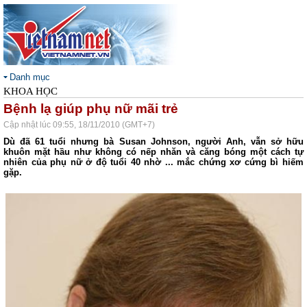
Danh mục
KHOA HỌC
Bệnh lạ giúp phụ nữ mãi trẻ
Cập nhật lúc 09:55, 18/11/2010 (GMT+7)
Dù đã 61 tuổi nhưng bà Susan Johnson, người Anh, vẫn sở hữu
khuôn mặt hầu như không có nếp nhăn và căng bóng một cách tự
nhiên của phụ nữ ở độ tuổi 40 nhờ ... mắc chứng xơ cứng bì hiếm
gặp.