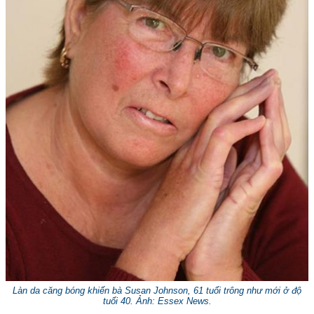
Làn da căng bóng khiến bà Susan Johnson, 61 tuổi trông như mới ở độ
tuổi 40. Ảnh: Essex News.