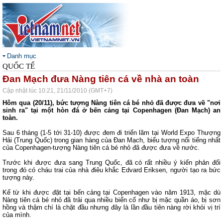
Danh mục
QUỐC TẾ
Đan Mạch đưa Nàng tiên cá về nhà an toàn
Cập nhật lúc 10:21, 21/11/2010 (GMT+7)
Hôm qua (20/11), bức tượng Nàng tiên cá bé nhỏ đã được đưa về "nơi
sinh ra" tại một hòn đá ở bến cảng tại Copenhagen (Đan Mạch) an
toàn.
Sau 6 tháng (1-5 tới 31-10) được đem đi triển lãm tại World Expo Thượng
Hải (Trung Quốc) trong gian hàng của Đan Mạch, biểu tượng nổi tiếng nhất
của Copenhagen-tượng Nàng tiên cá bé nhỏ đã được đưa về nước.
Trước khi được đưa sang Trung Quốc, đã có rất nhiều ý kiến phản đối
trong đó có cháu trai của nhà điêu khắc Edvard Eriksen, người tạo ra bức
tượng này.
Kể từ khi được đặt tại bến cảng tại Copenhagen vào năm 1913, mặc dù
Nàng tiên cá bé nhỏ đã trải qua nhiều biến cố như bị mặc quần áo, bị sơn
hồng và thậm chí là chặt đầu nhưng đây là lần đầu tiên nàng rời khỏi vị trí
của mình.