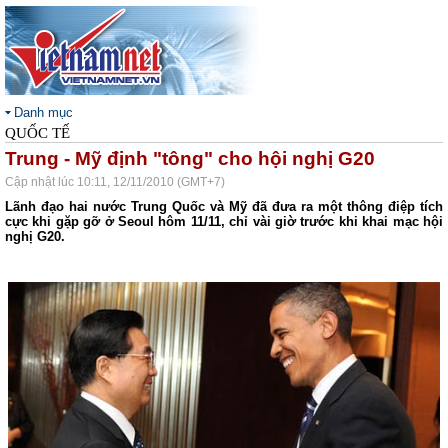
Danh mục
QUỐC TẾ
Trung - Mỹ định "tông" cho hội nghị G20
Cập nhật lúc 10:11, 12/11/2010 (GMT+7)
Lãnh đạo hai nước Trung Quốc và Mỹ đã đưa ra một thông điệp tích
cực khi gặp gỡ ở Seoul hôm 11/11, chỉ vài giờ trước khi khai mạc hội
nghị G20.