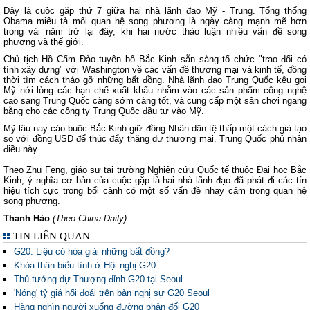
Đây là cuộc gặp thứ 7 giữa hai nhà lãnh đạo Mỹ - Trung. Tổng thống
Obama miêu tả mối quan hệ song phương là ngày càng mạnh mẽ hơn
trong vài năm trở lại đây, khi hai nước thảo luận nhiều vấn đề song
phương và thế giới.
Chủ tịch Hồ Cẩm Đào tuyên bố Bắc Kinh sẵn sàng tổ chức "trao đổi có
tính xây dựng" với Washington về các vấn đề thương mại và kinh tế, đồng
thời tìm cách tháo gỡ những bất đồng. Nhà lãnh đạo Trung Quốc kêu gọi
Mỹ nới lỏng các hạn chế xuất khẩu nhằm vào các sản phẩm công nghệ
cao sang Trung Quốc càng sớm càng tốt, và cung cấp một sân chơi ngang
bằng cho các công ty Trung Quốc đầu tư vào Mỹ.
Mỹ lâu nay cáo buộc Bắc Kinh giữ đồng Nhân dân tệ thấp một cách giả tạo
so với đồng USD để thúc đẩy thặng dư thương mại. Trung Quốc phủ nhận
điều này.
Theo Zhu Feng, giáo sư tại trường Nghiên cứu Quốc tế thuộc Đại học Bắc
Kinh, ý nghĩa cơ bản của cuộc gặp là hai nhà lãnh đạo đã phát đi các tín
hiệu tích cực trong bối cảnh có một số vấn đề nhạy cảm trong quan hệ
song phương.
Thanh Hảo
(Theo China Daily)
TIN LIÊN QUAN
G20: Liệu có hóa giải những bất đồng?
Khỏa thân biểu tình ở Hội nghị G20
Thủ tướng dự Thượng đỉnh G20 tại Seoul
'Nóng' tỷ giá hối đoái trên bàn nghị sự G20 Seoul
Hàng nghìn người xuống đường phản đối G20