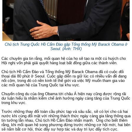
Chủ tịch Trung Quốc Hồ Cẩm Đào gặp Tổng thống Mỹ Barack Obama ở
Seoul. (Ảnh: THX)
Các chuyên gia tin rằng, mối quan hệ của họ sẽ tạo ra một cú huých cho
Hội nghị vốn phải giải quyết hàng loạt bất đồng giữa các thành viên.
Chủ tịch Hồ Cẩm Đào và Tổng thống Mỹ Barack Obama đã có cuộc đối
thoại dài 80 phút ở Seoul. Cuộc gặp diễn ra giữ lúc có nhiều vấn đề đang
nổi cộm, trong đó có nền kinh tế thế giới và việc Mỹ muốn tham gia vào
các mối quan hệ của Trung Quốc tại khu vực.
Chuyến công du của ông Obama tới châu Á hiện nay cũng được rộng rãi
dư luận hiểu là nhằm kiềm chế ảnh hưởng ngày càng tăng của Trung Quốc
trong khu vực.
Trước những thay đổi toàn cầu phức tạp và sâu sắc, sẽ có lợi cho cả hai
nước khi cùng đối mặt với những thách thức ngày càng gia tăng thông qua
tin tưởng lẫn nhau, Chủ tịch Hồ Cẩm Đào nhấn mạnh. Ông cho biết thêm
rằng, khi mối quan hệ song phương đứng trước những cơ hội mới, hai bên
sẽ nắm bắt cơ hội, thúc đẩy sự hợp tác và duy trì lực đẩy tích cực.