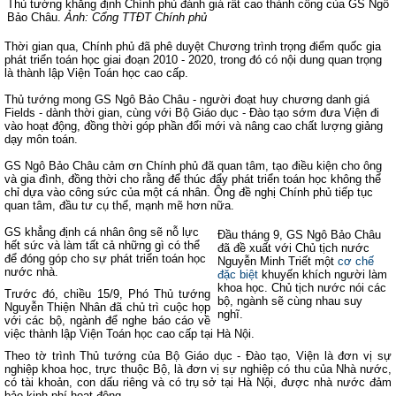
Thủ tướng khẳng định Chính phủ đánh giá rất cao thành công của GS Ngô
Bảo Châu.
Ảnh: Cổng TTĐT Chính phủ
Thời gian qua, Chính phủ đã phê duyệt Chương trình trọng điểm quốc gia
phát triển toán học giai đoạn 2010 - 2020, trong đó có nội dung quan trọng
là thành lập Viện Toán học cao cấp.
Thủ tướng mong GS Ngô Bảo Châu - người đoạt huy chương danh giá
Fields - dành thời gian, cùng với Bộ Giáo dục - Đào tạo sớm đưa Viện đi
vào hoạt động, đồng thời góp phần đổi mới và nâng cao chất lượng giảng
dạy môn toán.
GS Ngô Bảo Châu cảm ơn Chính phủ đã quan tâm, tạo điều kiện cho ông
và gia đình, đồng thời cho rằng để thúc đẩy phát triển toán học không thể
chỉ dựa vào công sức của một cá nhân. Ông đề nghị Chính phủ tiếp tục
quan tâm, đầu tư cụ thể, mạnh mẽ hơn nữa.
GS khẳng định cá nhân ông sẽ nỗ lực
Đầu tháng 9,
GS Ngô Bảo Châu
hết sức và làm tất cả những gì có thể
đã đề xuất với Chủ tịch nước
để đóng góp cho sự phát triển toán học
Nguyễn Minh Triết một
cơ chế
nước nhà.
đặc biệt
khuyến khích người làm
khoa học. Chủ tịch nước nói các
Trước đó, chiều 15/9, Phó Thủ tướng
bộ, ngành sẽ cùng nhau suy
Nguyễn Thiện Nhân đã chủ trì cuộc họp
nghĩ.
với các bộ, ngành để nghe báo cáo về
việc thành lập Viện Toán học cao cấp tại Hà Nội.
Theo tờ trình Thủ tướng của Bộ Giáo dục - Đào tạo, Viện là đơn vị sự
nghiệp khoa học, trực thuộc Bộ, là đơn vị sự nghiệp có thu của Nhà nước,
có tài khoản, con dấu riêng và có trụ sở tại Hà Nội, được nhà nước đảm
bảo kinh phí hoạt động.