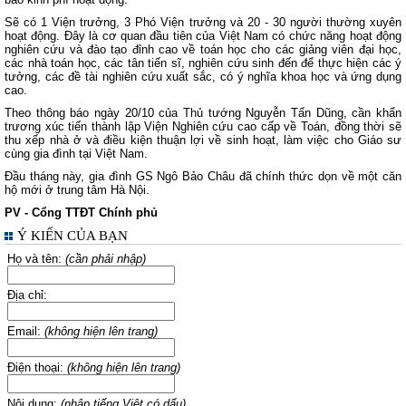
Sẽ có 1 Viện trưởng, 3 Phó Viện trưởng và 20 - 30 người thường xuyên
hoạt động. Đây là cơ quan đầu tiên của Việt Nam có chức năng hoạt động
nghiên cứu và đào tạo đỉnh cao về toán học cho các giảng viên đại học,
các nhà toán học, các tân tiến sĩ, nghiên cứu sinh đến để thực hiện các ý
tưởng, các đề tài nghiên cứu xuất sắc, có ý nghĩa khoa học và ứng dụng
cao.
Theo thông báo ngày 20/10 của Thủ tướng Nguyễn Tấn Dũng, cần khẩn
trương xúc tiến thành lập Viện Nghiên cứu cao cấp về Toán, đồng thời sẽ
thu xếp nhà ở và điều kiện thuận lợi về sinh hoạt, làm việc cho Giáo sư
cùng gia đình tại Việt Nam.
Đầu tháng này, gia đình GS Ngô Bảo Châu đã chính thức dọn về một căn
hộ mới ở trung tâm Hà Nội.
PV - Cổng TTĐT Chính phủ
Ý KIẾN CỦA BẠN
Họ và tên:
(cần phải nhập)
Địa chỉ:
Email:
(không hiện lên trang)
Điện thoại:
(không hiện lên trang)
Nội dung:
(nhập tiếng Việt có dấu)