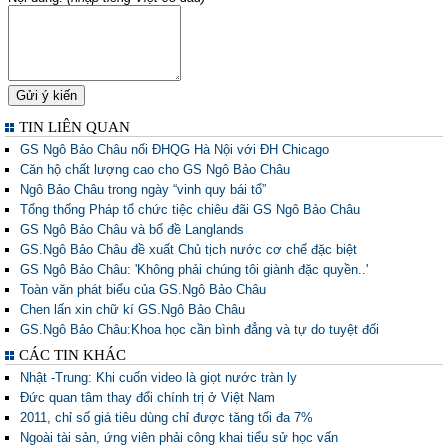
TIN LIÊN QUAN
GS Ngô Bảo Châu nối ĐHQG Hà Nội với ĐH Chicago
Căn hộ chất lượng cao cho GS Ngô Bảo Châu
Ngô Bảo Châu trong ngày “vinh quy bái tổ”
Tổng thống Pháp tổ chức tiệc chiêu đãi GS Ngô Bảo Châu
GS Ngô Bảo Châu và bổ đề Langlands
GS.Ngô Bảo Châu đề xuất Chủ tịch nước cơ chế đặc biệt
GS Ngô Bảo Châu: 'Không phải chúng tôi giành đặc quyền..'
Toàn văn phát biểu của GS.Ngô Bảo Châu
Chen lấn xin chữ kí GS.Ngô Bảo Châu
GS.Ngô Bảo Châu:Khoa học cần bình đẳng và tự do tuyệt đối
CÁC TIN KHÁC
Nhật -Trung: Khi cuốn video là giọt nước tràn ly
Đức quan tâm thay đổi chính trị ở Việt Nam
2011, chỉ số giá tiêu dùng chỉ được tăng tối đa 7%
Ngoài tài sản, ứng viên phải công khai tiểu sử học vấn