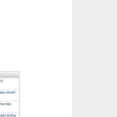
cả'
giàu nhanh'
 hoa hậu
huyện không