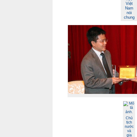
Việt
Nam
nói
chung
Chủ
tịch
nước
và
gia