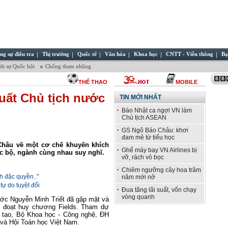
ng sự điều tra
Thị trường
Quốc tế
Văn hóa
Khoa học
CNTT - Viễn thông
Bạ
̀i sự Quốc hội
Chống tham nhũng
THỂ THAO
MOBILE
uất Chủ tịch nước
TIN MỚI NHẤT
Báo Nhật ca ngợi VN làm
Chủ tịch ASEAN
GS Ngô Bảo Châu: khơi
đam mê từ tiểu học
Châu về một cơ chế khuyến khích
Ghế máy bay VN Airlines bị
c bộ, ngành cùng nhau suy nghĩ.
vỡ, rách vỏ bọc
Chiêm ngưỡng cây hoa trăm
h đặc quyền.."
năm mới nở
ự do tuyệt đối
Đua tăng lãi suất, vốn chạy
vòng quanh
nước Nguyễn Minh Triết đã gặp mặt và
đoạt huy chương Fields. Tham dự
o tạo, Bộ Khoa học - Công nghệ, ĐH
 và Hội Toán học Việt Nam.