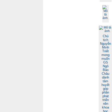
Chủ
tịch
Nguyễn
Minh
Triết
mong
muốn
GS
Ngô
Bảo
Châu
dành
tâm
huyết
góp
phần
phát
triển
nền
khoa
học