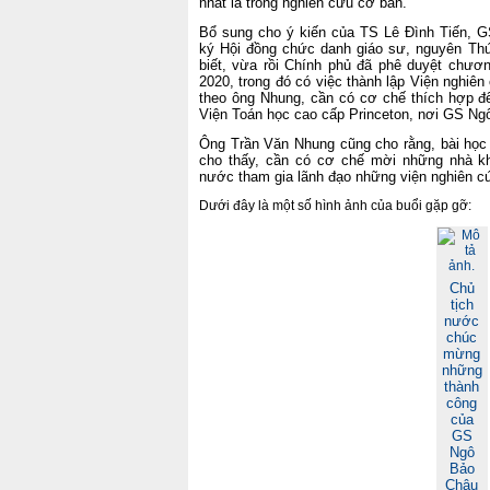
nhất là trong nghiên cứu cơ bản.
Bổ sung cho ý kiến của TS Lê Đình Tiến,
ký Hội đồng chức danh giáo sư, nguyên Thứ
biết, vừa rồi Chính phủ đã phê duyệt chươn
2020, trong đó có việc thành lập Viện nghiên
theo ông Nhung, cần có cơ chế thích hợp để
Viện Toán học cao cấp Princeton, nơi GS Ng
Ông Trần Văn Nhung cũng cho rằng, bài học
cho thấy, cần có cơ chế mời những nhà k
nước tham gia lãnh đạo những viện nghiên c
Dưới đây là một số hình ảnh của buổi gặp gỡ:
Chủ
tịch
nước
chúc
mừng
những
thành
công
của
GS
Ngô
Bảo
Châu