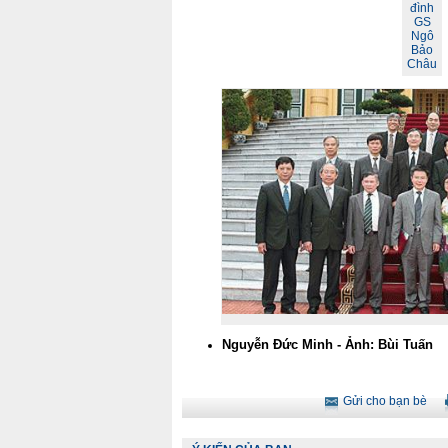
đình
GS
Ngô
Bảo
Châu
Nguyễn Đức Minh - Ảnh: Bùi Tuấn
Gửi cho bạn bè