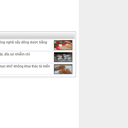
ông nghệ sấy đông dược bằng
t, đĩa sứ nhiễm chì
mực khô' không khai thác từ biển