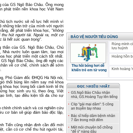
ng của GS Ngô Bảo Châu. Ông mong
 phát triển nền khoa học Việt Nam
ủ tịch nước sẽ nỗ lực hết mình vì
ẻ những trăn trở của mình với người
ng, để phát triển khoa học, "
không
 thu hút người tài. Ngoài ra, một cơ
BẢO VỆ NGƯỜI TIÊU DÙNG
 là hết sức quan trọng".
Rùng mình c
ng thắn của GS. Ngô Bảo Châu, Chủ
lưu huỳnh
g, Nhà nước luôn quan tâm, tạo mọi
oa học phát triển một cách tốt nhất.
Hoảng hồn bá
a GS Ngô Bảo Châu, ông đề nghị các
 khăn về cơ chế, chính sách để sớm
Thu hồi bóng hơi dễ
Kinh hoàng '
.
khiến trẻ em tử vong
ng, Phó Giám đốc ĐHQG Hà Nội nói,
ió thổi bùng lên niềm say mê khoa
 khoa học trong bối cảnh kinh tế thị
ững học sinh ưu tú, theo ông, Việt
GS.Ngô Bảo Châu nhận
 tinh, tạo điều kiện tối đa cho sự
nhà, GS.Hoàng Tụy lên tiếng
Clip "gái mại dâm": 5 công
 chỉnh chính sách và coi nghiên cứu
an truyền tay nhau
ứu cơ bản sẽ giúp đảm bảo độc lập,
Bác sĩ hiếp dâm bệnh nhân
7 lần trong một đêm
h Tiến cũng nhận định cần đổi mới
Mệt mỏi chuyện bố chồng
t, cần có cơ chế thu hút người tài,
"để ý" nàng dâu