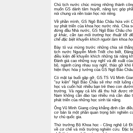
Chủ tịch nước chúc mừng những thành cô
muốn GS dành tâm huyết, năng lực góp phần
nói chung và nền toán học nói riêng.
Về phần mình, GS Ngô Bảo Châu hứa với Ch
sự phát triển của khoa học nước nhà.
Chia s
đứng đầu Nhà nước, GS Ngô Bảo Châu cho rằ
gì khác, cần tạo môi trường học thuật tốt để
chế đặc biệt khuyến khích người làm khoa học
Bày tỏ vui mừng trước những chia sẻ thẳ
tịch nước Nguyễn Minh Triết cho biết, Đản
điều kiện để khuyến khích những tài năng kh
Đánh giá cao những suy nghĩ và đề xuất củ
bộ, ngành cùng nhau suy nghĩ, tháo gỡ khó
hiện thực hóa ý tưởng của GS Ngô Bảo Châu
Có mặt tại buổi gặp gỡ, GS.TS Vũ Minh Gia
"sự kiện" Ngô Bảo Châu sẽ như một luồng g
học và cuốn hút nhiều bạn trẻ theo con đường
trường. Và ngay cả khi đã thu hút được nh
Nam không cần đào tạo nhiều mà cần đào tạo
phát triển của những học sinh tài năng.
Ông Vũ Minh Giang cũng khẳng định cần điều
cơ bản là một phần quan trọng bởi nghiên c
tự chủ quốc gia.
Thứ trưởng Bộ Khoa học - Công nghệ Lê Đìn
về cơ chế và môi trường nghiên cứu. Đặc biệ