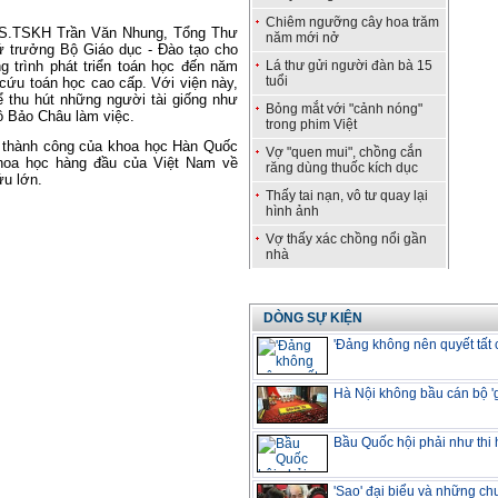
Chiêm ngưỡng cây hoa trăm
 GS.TSKH Trần Văn Nhung, Tổng Thư
năm mới nở
 trưởng Bộ Giáo dục - Đào tạo cho
g trình phát triển toán học đến năm
Lá thư gửi người đàn bà 15
tuổi
 cứu toán học cao cấp. Với viện này,
 thu hút những người tài giống như
Bỏng mắt với "cảnh nóng"
ô Bảo Châu làm việc.
trong phim Việt
 thành công của khoa học Hàn Quốc
Vợ "quen mui", chồng cắn
hoa học hàng đầu của Việt Nam về
răng dùng thuốc kích dục
ứu lớn.
Thấy tai nạn, vô tư quay lại
hình ảnh
Vợ thấy xác chồng nổi gần
nhà
DÒNG SỰ KIỆN
'Đảng không nên quyết tất 
Hà Nội không bầu cán bộ '
Bầu Quốc hội phải như thi
'Sao' đại biểu và những c