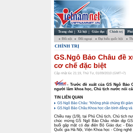
Trang chủ
Xã hội
Giáo dục
Chính trị
Phó
Đối nội
Đối ngoại
Đại biểu quốc hội
Thơ
CHÍNH TRỊ
GS.Ngô Bảo Châu đề x
cơ chế đặc biệt
Cập nhật lúc 21:19, Thứ Tư, 01/09/2010 (GMT+7)
- Trước đề xuất của GS Ngô Bảo 
người làm khoa học, Chủ tịch nước nói cá
TIN LIÊN QUAN
GS Ngô Bảo Châu: "Không phải chúng tôi giàn
GS.Ngô Bảo Châu:Khoa học cần bình đẳng và t
Chiều nay (1/9), tại Phủ Chủ tịch, Chủ tịch 
chúc mừng GS Ngô Bảo Châu nhân dịp GS 
buổi gặp mặt có đại điện Bộ Giáo dục - Đà
Quốc gia Hà Nội, Viện Khoa học - Công nghệ