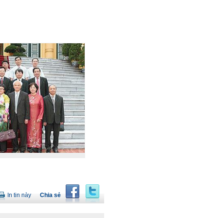
In tin này
Chia sẻ