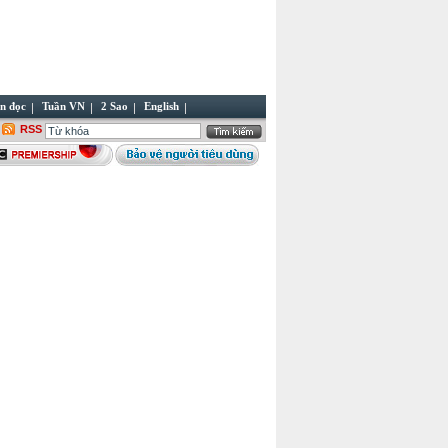
n đọc
Tuần VN
2 Sao
English
RSS