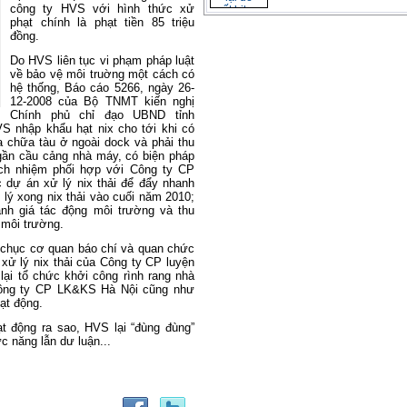
công ty HVS với hình thức xử
phạt chính là phạt tiền 85 triệu
đồng.
Do HVS liên tục vi phạm pháp luật
về bảo vệ môi truờng một cách có
hệ thống, Báo cáo 5266, ngày 26-
12-2008 của Bộ TNMT kiến nghị
Chính phủ chỉ đạo UBND tỉnh
 nhập khẩu hạt nix cho tới khi có
 chữa tàu ở ngoài dock và phải thu
 gần cầu cảng nhà máy, có biện pháp
ch nhiệm phối hợp với Công ty CP
 dự án xử lý nix thải để đẩy nhanh
 lý xong nix thải vào cuối năm 2010;
nh giá tác động môi trường và thu
 môi trường.
 chục cơ quan báo chí và quan chức
xử lý nix thải của Công ty CP luyện
ại tổ chức khởi công rình rang nhà
Công ty CP LK&KS Hà Nội cũng như
ạt động.
t động ra sao, HVS lại “đùng đùng”
c năng lẫn dư luận...