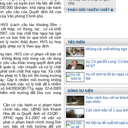
g sản và luyện kim Hà Nội để triển
nhà
 330.000 tấn/năm, khả năng vận hành
ới yêu cầu của Quyết định 64 của
 của Văn phòng Chính phủ.
g HVS (cách cầu tàu khoảng 50m –
 sắt thép, vỏ thùng, rác…có cả khối
07, các loại chất thải nguy hại (giẻ
ơn và bùn thải từ quá trình vệ sinh
g xử lý nước thải) được HVS ký hợp
TIÊU ĐIỂM
giấy phép xử lý theo quy định.
Những cái chết không ngờ v
ong năm, HVS còn vi phạm về bảo vệ
 không đúng một trong các nội dung
Vụ 'Cô gái Đồ Long': Có thi
 yêu cầu khác trong quyết định phê
xử lý?
 quản lý, vận chuyển và xử lý chất
phát sinh chất thải nguy hại; Xả chất
Vụ nữ sinh bị lột áo ngày 
ho phép từ 5 lần trở lên trong trường
tạp
gày; Gây ô nhiễm môi trường không
àn thành việc xử lý triệt để ô nhiễm
h số 64/2003/QĐ-TTg ngày 22-4-2003
DÒNG SỰ KIỆN
hiễm môi trường đất khu vực xung
Toàn cảnh trục vớt xe khác
nạn nhân
Căn cứ các hành vi vi phạm hành
chính nêu trên, UBND tỉnh Khánh
Cận cảnh bão số 1 qua ản
Hòa đã ra Quyết định số 21/QĐ –
XPHC ngày 9-1-2007 về việc xử
phạt vi phạm hành chính trong lĩnh
Hà Nội lại đề xuất bịt ngã 
vực bảo vệ môi trường đối với