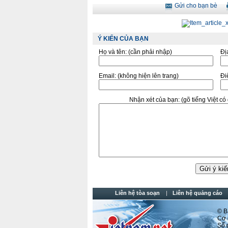
Gửi cho bạn bè
Ý KIẾN CỦA BẠN
Họ và tên:
(cần phải nhập)
Đị
Email:
(không hiện lên trang)
Điê
Nhận xét của bạn:
(gõ tiếng Việt c
Liên hệ tòa soạn
Liên hệ quảng cáo
© Ba
Cơ q
Số