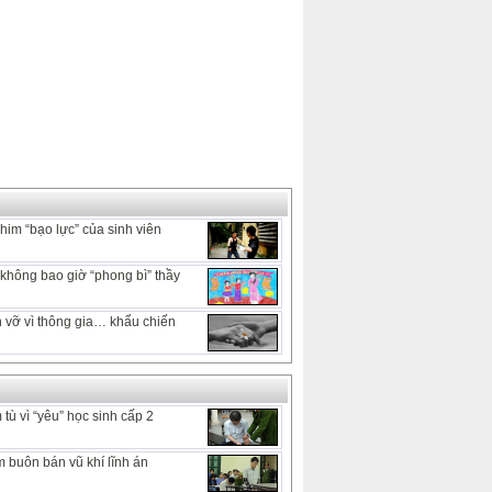
him “bạo lực” của sinh viên
hông bao giờ “phong bì” thầy
 vỡ vì thông gia… khẩu chiến
tù vì “yêu” học sinh cấp 2
 buôn bán vũ khí lĩnh án