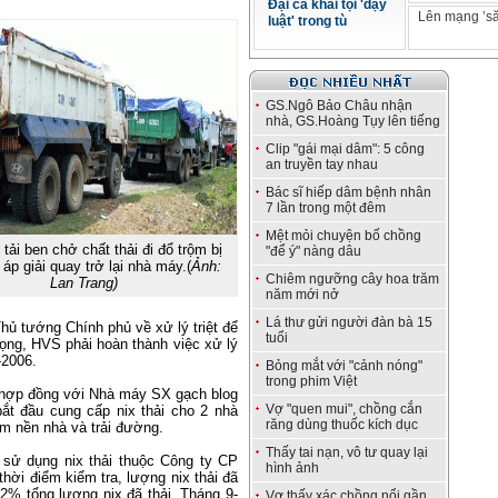
Đại ca khai tội 'dạy
Lên mạng ’să
luật' trong tù
GS.Ngô Bảo Châu nhận
nhà, GS.Hoàng Tụy lên tiếng
Clip "gái mại dâm": 5 công
an truyền tay nhau
Bác sĩ hiếp dâm bệnh nhân
7 lần trong một đêm
Mệt mỏi chuyện bố chồng
tải ben chở chất thải đi đổ trộm bị
"để ý" nàng dâu
áp giải quay trở lại nhà máy.(
Ảnh:
Chiêm ngưỡng cây hoa trăm
Lan Trang)
năm mới nở
Lá thư gửi người đàn bà 15
hủ tướng Chính phủ về xử lý triệt để
tuổi
ọng, HVS phải hoàn thành việc xử lý
-2006.
Bỏng mắt với "cảnh nóng"
trong phim Việt
ý hợp đồng với Nhà máy SX gạch blog
Vợ "quen mui", chồng cắn
t đầu cung cấp nix thải cho 2 nhà
răng dùng thuốc kích dục
àm nền nhà và trải đường.
Thấy tai nạn, vô tư quay lại
sử dụng nix thải thuộc Công ty CP
hình ảnh
hời điểm kiểm tra, lượng nix thải đã
2% tổng lượng nix đã thải. Tháng 9-
Vợ thấy xác chồng nổi gần