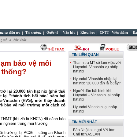
ng sự điều tra
Thị trường
Quốc tế
Văn hóa
Khoa học
CNTT - Viễn thông
Bạ
g trẻ
Sức khỏe
THỂ THAO
MOBILE
TIN LIÊN QUAN
hạm bảo vệ môi
Thanh tra MT sẽ làm việc với
Huyndai–Vinashin vụ nhập
 thống?
hạt nix
Hyundai-Vinashin nhập lại
hạt nix: "20.000 tấn là ít đấy!"
Người dân bất bình khi
ở lại 20.000 tấn hạt nix (phế thải
Huyndai – Vinashin lại nhập
 lại “thành tích bất hảo” xâm hại
hạt nix
i-Vinashin (HVS), mới thấy doanh
 về bảo vệ môi trường một cách có
Hyundai Vinashin lại nhập
hạt nix
 TNMT (khi đó là KHCN) đã cảnh báo
TIN MỚI NHẤT
m nghiêm trọng môi trường.
Báo Nhật ca ngợi VN làm
môi trường, bị PC36 – công an Khánh
Chủ tịch ASEAN