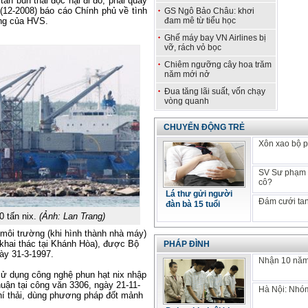
tấn bùn thải độc hại đi đổ, phải quay
12-2008) báo cáo Chính phủ về tình
GS Ngô Bảo Châu: khơi
ờng của HVS.
đam mê từ tiểu học
Ghế máy bay VN Airlines bị
vỡ, rách vỏ bọc
Chiêm ngưỡng cây hoa trăm
năm mới nở
Đua tăng lãi suất, vốn chạy
vòng quanh
CHUYỂN ĐỘNG TRẺ
Xôn xao bộ p
SV Sư phạm k
cô?
Lá thư gửi người
Đám cưới tan
đàn bà 15 tuổi
0 tấn nix.
(Ảnh: Lan Trang)
môi trường (khi hình thành nhà máy)
(khai thác tại Khánh Hòa), được Bộ
PHÁP ĐÌNH
ày 31-3-1997.
Nhận 10 năm 
 sử dụng công nghệ phun hạt nix nhập
ận tại công văn 3306, ngày 21-11-
Hà Nội: Nhóm
khí thải, dùng phương pháp đốt mảnh