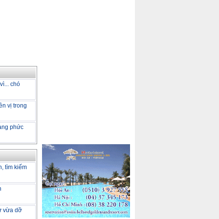
ì... chó
ên vị trong
càng phức
h, tìm kiếm
h
tư vừa dỡ