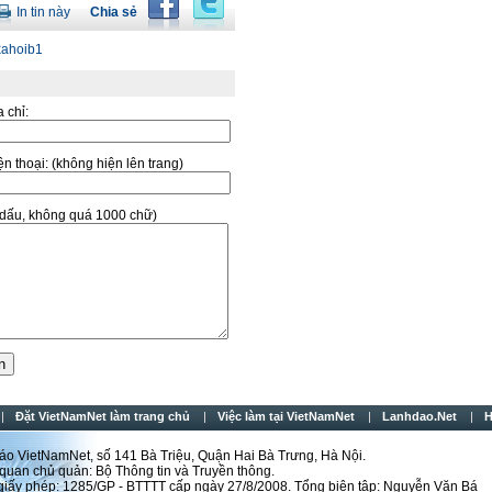
In tin này
Chia sẻ
a chỉ:
̣n thoại:
(không hiện lên trang)
ó dấu, không quá 1000 chữ)
Đặt VietNamNet làm trang chủ
Việc làm tại VietNamNet
Lanhdao.Net
H
́o VietNamNet, số 141 Bà Triệu, Quận Hai Bà Trưng, Hà Nội.
uan chủ quản: Bộ Thông tin và Truyền thông.
 giấy phép: 1285/GP - BTTTT cấp ngày 27/8/2008. Tổng biên tập: Nguyễn Văn Bá