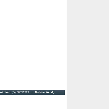
ot Line :
(04) 37722729
Đo kiểm tốc độ