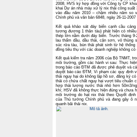
2008, HVS ký hợp đồng với Công ty CP khoán
khai Dự án nhà máy xử lý nix thải công suất
vào đầu năm 2010 – chậm nhiều năm so v
Chính phủ và văn bản 6848, ngày 26-11-2007
Kết quả khảo sát đáy biển cạnh cầu cản
tương đương 1 thân tàu) phát hiện có nhiều
thép lớn nằm dưới đáy biển. Trước tháng 9-20
lau thấm dầu, dầu thải, cặn sơn, vỏ thùng s
súc rửa tàu, bùn thải phát sinh từ hệ thốn
đồng tiêu thụ với các doanh nghiệp không có 
Kết quả kiểm tra năm 2006 của Bộ TNMT, tr
môi trường, gồm các hành vi sau:
Thực hiện
trong báo cáo ĐTM đã được phê duyệt và các
duyệt báo cáo ĐTM; Vi phạm các quy định về
thải nguy hại do không lập hồ sơ, đăng ký có 
thải có chứa chất nguy hại vượt tiêu chuẩn c
hợp thải lượng nước thải nhỏ hơn 50m3/n
khí; HSV đã không thực hiện đúng và chưa ho
môi trường do hạt nix thải theo Quyết địn
của Thủ tướng Chính phủ và đang gây ô n
quanh bãi thải nix.