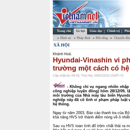
Trang chủ
Xã hội
Giáo dục
Chính trị
Phó
Hình sự
Pháp đình
Đời sống
Chuyển độn
XÃ HỘI
Khánh Hoà:
Hyundai-Vinashin vi p
trường một cách có hệ
Cập nhật lúc 09:43, Thứ Hai, 04/01/2010 (GMT+7)
- Không chỉ vụ ngang nhiên nhập tr
công nghiệp luyện đồng) hôm 28/12/09, lật
môi trường của Nhà máy tàu biển Hyunda
nghiệp này đã cố tình vi phạm pháp luật
hệ thống.
Ngay từ năm 2003, Báo cáo thanh tra của Bộ
khả năng HVS trở thành điểm nóng về ô nhiễ
Sau vụ HVS toan tính đổ trộm chất thải ra 