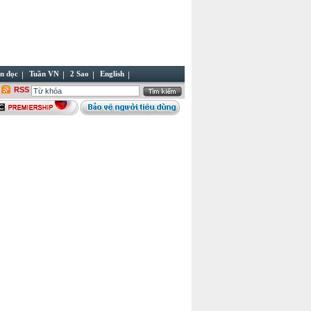
n đọc
Tuần VN
2 Sao
English
RSS