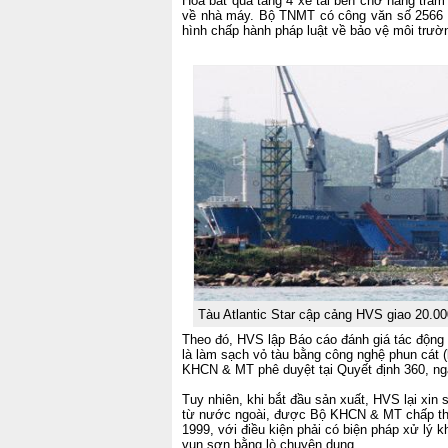
Hòa bắt quả tang 4 xe tải ben chở hàng trăm 
về nhà máy. Bộ TNMT có công văn số 2566 (
hình chấp hành pháp luật về bảo vệ môi trư
Tàu Atlantic Star cập cảng HVS giao 20.00
Theo đó, HVS lập Báo cáo đánh giá tác động 
là làm sạch vỏ tàu bằng công nghệ phun cát 
KHCN & MT phê duyệt tại Quyết định 360, ng
Tuy nhiên, khi bắt đầu sản xuất, HVS lại xin
từ nước ngoài, được Bộ KHCN & MT chấp thu
1999, với điều kiện phải có biện pháp xử lý 
vụn sơn bằng lò chuyên dụng.