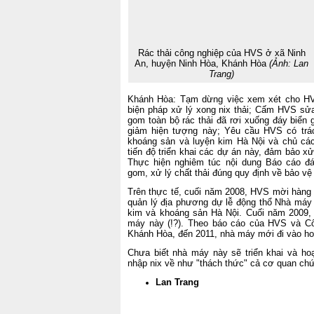
Rác thải công nghiệp của HVS ở xã Ninh
An, huyện Ninh Hòa, Khánh Hòa
(Ảnh: Lan
Trang)
Khánh Hòa: Tạm dừng việc xem xét cho HVS
biện pháp xử lý xong nix thải; Cấm HVS sửa
gom toàn bộ rác thải đã rơi xuống đáy biển
giảm hiện tượng này; Yêu cầu HVS có trá
khoáng sản và luyện kim Hà Nội và chủ các
tiến độ triển khai các dự án này, đảm bảo xử
Thực hiện nghiêm túc nội dung Báo cáo đá
gom, xử lý chất thải đúng quy định về bảo vệ
Trên thực tế, cuối năm 2008, HVS mời hàng
quản lý địa phương dự lễ động thổ Nhà máy 
kim và khoáng sản Hà Nội. Cuối năm 2009, l
máy này (!?). Theo báo cáo của HVS và 
Khánh Hòa, đến 2011, nhà máy mới đi vào ho
Chưa biết nhà máy này sẽ triển khai và hoạ
nhập nix về như "thách thức" cả cơ quan chứ
Lan Trang