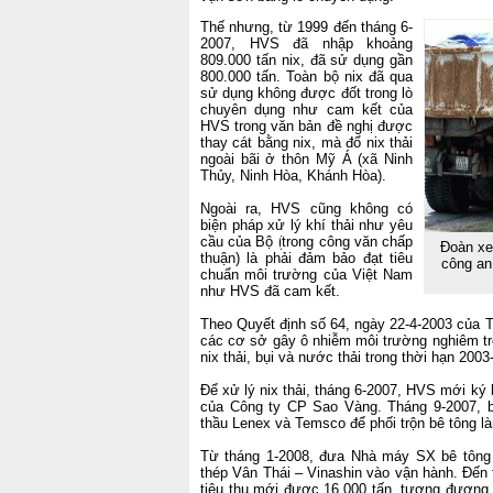
Thế nhưng, từ 1999 đến tháng 6-
2007, HVS đã nhập khoảng
809.000 tấn nix, đã sử dụng gần
800.000 tấn. Toàn bộ nix đã qua
sử dụng không được đốt trong lò
chuyên dụng như cam kết của
HVS trong văn bản đề nghị được
thay cát bằng nix, mà đổ nix thải
ngoài bãi ở thôn Mỹ Á (xã Ninh
Thủy, Ninh Hòa, Khánh Hòa).
Ngoài ra, HVS cũng không có
biện pháp xử lý khí thải như yêu
cầu của Bộ (trong công văn chấp
Đoàn xe 
thuận) là phải đảm bảo đạt tiêu
công an 
chuẩn môi trường của Việt Nam
như HVS đã cam kết.
Theo Quyết định số 64, ngày 22-4-2003 của T
các cơ sở gây ô nhiễm môi trường nghiêm tr
nix thải, bụi và nước thải trong thời hạn 2003
Để xử lý nix thải, tháng 6-2007, HVS mới k
của Công ty CP Sao Vàng. Tháng 9-2007, bắ
thầu Lenex và Temsco để phối trộn bê tông l
Từ tháng 1-2008, đưa Nhà máy SX bê tông 
thép Vân Thái – Vinashin vào vận hành. Đến t
tiêu thụ mới được 16.000 tấn, tương đương 