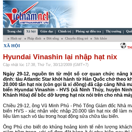
Trang chủ
Xã hội
Giáo dục
Chính trị
Phóng sự điều tra
Thị trường
Quố
Hình sự
Pháp đình
Đời sống
Chuyển động trẻ
Sức khỏe
XÃ HỘI
TH
Hyundai Vinashin lại nhập hạt nix
Cập nhật lúc 17:38, Thứ Tư, 30/12/2009 (GMT+7)
Ngày 29-12, nguồn tin từ một số cơ quan chức năng 
định: tàu Atlantic Star khởi hành từ Hàn Quốc chở theo 
20.000 tấn hạt nix (còn gọi là xỉ đồng) đã cập cảng Nhà m
biển Hyundai Vinashin - HVS (xã Ninh Thủy, huyện Nin
Khánh Hòa) để bốc dỡ lượng hạt nix nói trên cho nhà máy
Chiều 29-12, ông Vũ Minh Phú - Phó Tổng Giám đốc Nhà m
biển HVS - xác nhận việc nhập 20.000 tấn hạt nix để làm 
liệu làm sạch vỏ tàu trong hoạt động sửa chữa tàu biển.
Ông Phú cho biết do khủng hoảng kinh tế nên lượng khác