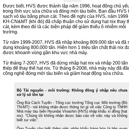
Được biết, HVS được thành lập năm 1996, hoạt động chủ yế
trong lĩnh vực sửa chữa và đóng mới tàu biển. Ban đầu HVS 
sạch vỏ tàu bằng phun cát. Theo đề nghị của HVS, năm 1999
KH-CN&MT (khi đó) đã chấp thuận cho sử dụng hạt nix thay t
cát, kèm theo đó là các biện pháp để giảm thiểu ô nhiễm môi
trường.
Từ năm 1999-2007, HVS đã nhập khoảng 809.000 tấn và đã 
dụng khoảng 800.000 tấn. Hiện hơn 1 triệu tấn chất thải nix đ
được khoanh vùng gần khu vực nhà máy.
Từ tháng 7-2007, HVS đã dừng nhập hạt nix và nhập 200 tấn 
thép để thay thế hạt nix. Từ tháng 8-2008, nhà máy này đã đầ
công nghệ đóng mới tàu biển và giảm hoạt động sửa chữa.
Bộ Tài nguyên - môi trường:
Không đồng ý nhập nếu chưa
xử lý số tồn tại
Ông Bùi Cách Tuyến - Tổng cục trưởng Tổng cục Môi trường (Bộ
TN-MT) - nói không nhận được thông tin gì về việc Công ty TNHH
Nhà máy tàu biển Hyundai Vinashin (HVS) nhập khẩu xỉ đồng (hạt
nix). “Chúng tôi không nhận được báo cáo về việc này và không
biết sự việc”.
Ông Tuyến cho biết thêm việc nhập khẩu hàng hóa là liên quan