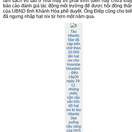
làm sạch vỏ tàu ở nhà máy thì phải trình (đến nay chưa thấy 
báo cáo đánh giá tác động môi trường để được hội đồng thẩ
của UBND tỉnh Khánh Hòa phê duyệt. Ông Điệp cũng cho bi
đã ngưng nhập hạt nix từ hơn một năm qua.
Tàu
Atlantic
Star đã
cập bến
chở theo
20.000
tấn hạt
nix cho
Hyundai
Vinashin
- Đến
18g30
ngày 29-
12,
những
chiếc
cần cẩu
vẫn bốc
dỡ hạt
nix từ tàu
Atlantic
Star
xuống
cầu cảng
của HVS