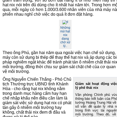
giảm trầm trọng, với số đơn đặt hàng ít ỏi như hiện nay thì
hạt nix nói trên đủ dùng cho ít nhất hai năm tới. Trong hơn m
qua, mỗi ngày có hơn 1.000/3.600 nhân viên của nhà máy nà
phiên nhau nghỉ chờ việc do quá ít đơn đặt hàng.
Những
núi hạt
nix
đang
chờ xử
lý..
Theo ông Phú, gần hai năm qua ngoài việc hạn chế sử dụng,
máy còn sử dụng bi thép để thay thế hạt nix và áp dụng các b
pháp nghiêm ngặt khác để tránh phát tán ô nhiễm chất thải nix
môi trường, đồng thời chịu sự giám sát chặt chẽ của cơ quan
vệ môi trường.
Ông Nguyễn Chiến Thắng - Phó Chủ
tịch Thường trực UBND tỉnh Khánh
Giám sát hoạt động việ
lý phế thải nix
Hòa - cho rằng hạt nix không nằm
trong danh mục hàng cấm hay hạn
Văn phòng Chính phủ vừ
chế nhập khẩu nên điều cần làm là
thông báo kết luận của Phó
giám sát việc sử dụng hạt nix có phát
tướng Hoàng Trung Hải về
số vấn đề quản lý nhà 
tán gây ô nhiễm môi trường hay
trong lĩnh vực tài nguyê
không, chất thải nix đem đi đâu và
môi trường. Theo đó, về
được xử lý thế nào.