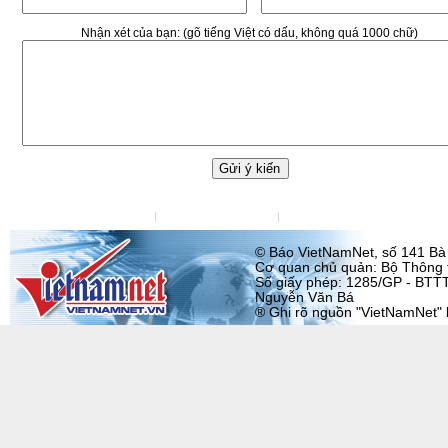
Nhận xét của bạn:
(gõ tiếng Việt có dấu, không quá 1000 chữ)
Liên hệ tòa soạn
Liên hệ quảng cáo
Đặt VietNamNet làm trang chu
© Báo VietNamNet, số 141 Bà T
Cơ quan chủ quản: Bộ Thông t
Số giấy phép: 1285/GP - BTTT
Nguyễn Văn Bá
® Ghi rõ nguồn "VietNamNet" khi