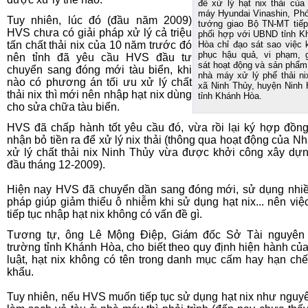
đề xử lý hạt nix thải của
máy Hyundai Vinashin, Phó
Tuy nhiên, lúc đó (đầu năm 2009)
tướng giao Bộ TN-MT tiếp
HVS chưa có giải pháp xử lý cả triệu
phối hợp với UBND tỉnh K
tấn chất thải nix của 10 năm trước đó
Hòa chỉ đạo sát sao việc 
phục hậu quả, vi phạm, 
nên tỉnh đã yêu cầu HVS đầu tư
sát hoạt động và sản phẩm
chuyển sang đóng mới tàu biển, khi
nhà máy xử lý phế thải nix
nào có phương án tối ưu xử lý chất
xã Ninh Thủy, huyện Ninh 
thải nix thì mới nên nhập hạt nix dùng
tỉnh Khánh Hòa.
cho sửa chữa tàu biển.
HVS đã chấp hành tốt yêu cầu đó, vừa rồi lại ký hợp đồn
nhận bỏ tiền ra để xử lý nix thải (thông qua hoạt động của N
xử lý chất thải nix Ninh Thủy vừa được khởi công xây dự
đầu tháng 12-2009).
Hiện nay HVS đã chuyển dần sang đóng mới, sử dụng nhiề
pháp giúp giảm thiểu ô nhiễm khi sử dụng hạt nix... nên vi
tiếp tục nhập hạt nix không có vấn đề gì.
Tương tự, ông Lê Mộng Điệp, Giám đốc Sở Tài nguyên 
trường tỉnh Khánh Hòa, cho biết theo quy định hiện hành củ
luật, hạt nix không có tên trong danh mục cấm hay hạn ch
khẩu.
Tuy nhiên, nếu HVS muốn tiếp tục sử dụng hạt nix như nguyê