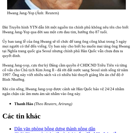
Hwang Jang-Yop (Ảnh: Reuters)
Đài Truyền hình YTN dẫn lời một nguồn tin chính phủ không nêu tên cho biết
Hwang Jang-Yop qua đời sau một cơn đau tim, hưởng thọ 87 tuổi.
Ủy ban tang lễ của ông Hwang sẽ tổ chức để tang ông công khai trong 5 ngày
mọi người có thể đến viếng. Ủy ban này cho biết họ muốn mai táng ông Hwang
tại Nghĩa trang quốc gia Seoul nhưng chính phủ Hàn Quốc vẫn chưa đưa ra
quyết đinh.
Hwang Jang-yop, cựu thư ký Đảng cầm quyền ở CHDCND Triều Tiên và từng
cố vấn cho Chủ tịch Kim Jong Il - đã rời đất nước sang Seoul sinh sống từ năm
1997. Ông này viết nhiều sách và có nhiều bài thuyết giảng lên án chế độ ở
Bình Nhưỡng.
Khi còn sống, Hwang Jang-yop được cảnh sát Hàn Quốc bảo vệ 24/24 nhằm
ngăn chặn các âm mưu ám sát nhằm vào ông này.
Thanh Hảo
(Theo Reuters, Arirang)
Các tin khác
Dân văn phòng bỗng dưng thành nông dân