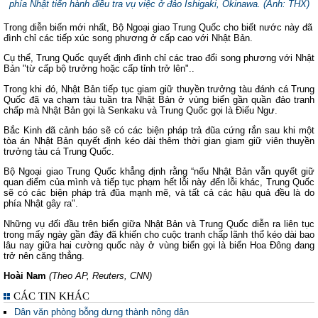
phía Nhật tiến hành điều tra vụ việc ở đảo Ishigaki, Okinawa. (Ảnh: THX)
Trong diễn biến mới nhất, Bộ Ngoại giao Trung Quốc cho biết nước này đã
đình chỉ các tiếp xúc song phương ở cấp cao với Nhật Bản.
Cụ thể, Trung Quốc quyết định đình chỉ các trao đổi song phương với Nhật
Bản "từ cấp bộ trưởng hoặc cấp tỉnh trở lên"..
Trong khi đó, Nhật Bản tiếp tục giam giữ thuyền trưởng tàu đánh cá Trung
Quốc đã va chạm
tàu tuần tra Nhật Bản ở vùng biển gần quần đảo tranh
chấp mà Nhật Bản gọi là Senkaku và Trung Quốc gọi là Điếu Ngư.
Bắc Kinh đã cảnh báo sẽ có các biện pháp trả đũa cứng rắn sau khi một
tòa án Nhật Bản quyết định kéo dài thêm thời gian giam giữ viên thuyền
trưởng tàu cá Trung Quốc.
Bộ Ngoại giao Trung Quốc khẳng định rằng “nếu Nhật Bản vẫn quyết giữ
quan điểm của mình và tiếp tục phạm hết lỗi này đến lỗi khác, Trung Quốc
sẽ có các biện pháp trả đũa mạnh mẽ, và tất cả các hậu quả đều là do
phía Nhật gây ra".
Những vụ đối đầu trên biển giữa Nhật Bản và Trung Quốc diễn ra liên tục
trong mấy ngày gần đây đã khiến cho cuộc tranh chấp lãnh thổ kéo dài bao
lâu nay giữa hai cường quốc này ở vùng biển gọi là biển Hoa Đông đang
trở nên căng thẳng.
Hoài
Nam
(Theo AP, Reuters, CNN)
CÁC TIN KHÁC
Dân văn phòng bỗng dưng thành nông dân