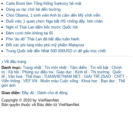
Carla Bruni làm Tổng thống Sarkozy bẽ mặt
Dùng xe rác chở bé đến trường
Chửi Obama, 1 sinh viên Anh bị cấm đến Mỹ vĩnh viễn
Đuổi việc 1 quan chức Nga bắt HS chống đẩy, hôn chân
Nghị sĩ Thái Lan đấm bốc trước Quốc hội
Đám cưới trên không tại Bỉ
Phe “áo đỏ” Thái Lan đã bắt đầu tuần hành
Đốt xác phi tang triệu phú mỹ phẩm Malaysia
Trung Quốc bắt đền Nhật 500.000USD vì để gấu trúc chết
Về đầu trang
Danh mục:
Trang nhất
Tin mới nhất
Tâm điểm
Tin nổi bật
Chính
trị
Xã hội
Phóng sự điều tra
Giáo dục
Kinh tế - Thị trường
Quốc
tế
Văn hoá
Thể thao
TUANVIETNAM.NET
GIẢI TRÍ 2SAO
CNTT -
Viễn thông
VEF.VN
Muôn màu Cuộc sống
Khoa học
Bạn đọc
Thế
giới ảnh
Giao diện:
Đầy đủ
Dành cho di động
Copyright © 2010 by VietNamNet.
Bản quyền thuộc về Báo điện tử VietNamNet.