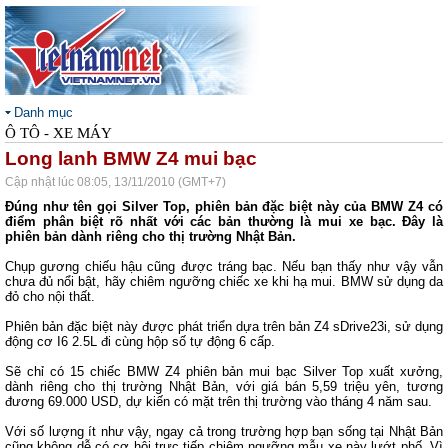
Danh mục
Ô TÔ - XE MÁY
Long lanh BMW Z4 mui bạc
Cập nhật lúc 08:05, 13/11/2010 (GMT+7)
Đúng như tên gọi Silver Top, phiên bản đặc biệt này của BMW Z4 có
điểm phân biệt rõ nhất với các bản thường là mui xe bạc. Đây là
phiên bản dành riêng cho thị trường Nhật Bản.
Chụp gương chiếu hậu cũng được tráng bạc. Nếu bạn thấy như vậy vẫn
chưa đủ nổi bật, hãy chiêm ngưỡng chiếc xe khi hạ mui. BMW sử dụng da
đỏ cho nội thất.
Phiên bản đặc biệt này được phát triển dựa trên bản Z4 sDrive23i, sử dụng
động cơ I6 2.5L đi cùng hộp số tự động 6 cấp.
Sẽ chỉ có 15 chiếc BMW Z4 phiên bản mui bạc Silver Top xuất xưởng,
dành riêng cho thị trường Nhật Bản, với giá bán 5,59 triệu yên, tương
đương 69.000 USD, dự kiến có mặt trên thị trường vào tháng 4 năm sau.
Với số lượng ít như vậy, ngay cả trong trường hợp bạn sống tại Nhật Bản
cũng không dễ có cơ hội trực tiếp chiêm ngưỡng mẫu xe này lướt phố. Vì