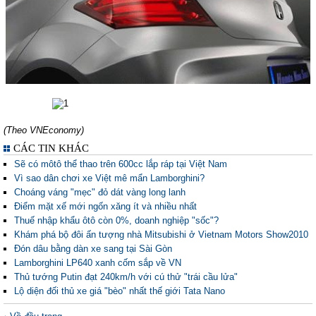
(Theo VNEconomy)
CÁC TIN KHÁC
Sẽ có môtô thể thao trên 600cc lắp ráp tại Việt Nam
Vì sao dân chơi xe Việt mê mẩn Lamborghini?
Choáng váng "mẹc" đỏ dát vàng long lanh
Điểm mặt xế mới ngốn xăng ít và nhiều nhất
Thuế nhập khẩu ôtô còn 0%, doanh nghiệp "sốc"?
Khám phá bộ đôi ấn tượng nhà Mitsubishi ở Vietnam Motors Show2010
Đón dâu bằng dàn xe sang tại Sài Gòn
Lamborghini LP640 xanh cốm sắp về VN
Thủ tướng Putin đạt 240km/h với cú thử "trái cầu lửa"
Lộ diện đối thủ xe giá "bèo" nhất thế giới Tata Nano