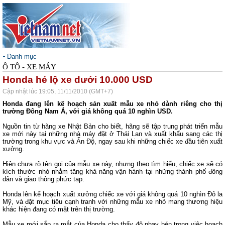
Danh mục
Ô TÔ - XE MÁY
Honda hé lộ xe dưới 10.000 USD
Cập nhật lúc 19:05, 11/11/2010 (GMT+7)
Honda đang lên kế hoạch sản xuất mẫu xe nhỏ dành riêng cho thị
trường Đông Nam Á, với giá không quá 10 nghìn USD.
Nguồn tin từ hãng xe Nhật Bản cho biết, hãng sẽ tập trung phát triển mẫu
xe mới này tại những nhà máy đặt ở Thái Lan và xuất khẩu sang các thị
trường trong khu vực và Ấn Độ, ngay sau khi những chiếc xe đầu tiên xuất
xưởng.
Hiện chưa rõ tên gọi của mẫu xe này, nhưng theo tìm hiểu, chiếc xe sẽ có
kích thước nhỏ nhằm tăng khả năng vận hành tại những thành phố đông
dân và giao thông phức tạp.
Honda lên kế hoạch xuất xưởng chiếc xe với giá không quá 10 nghìn Đô la
Mỹ, và đặt mục tiêu cạnh tranh với những mẫu xe nhỏ mang thương hiệu
khác hiện đang có mặt trên thị trường.
Mẫu xe mới sắp ra mắt của Honda cho thấy độ nhạy bén trong việc hoạch