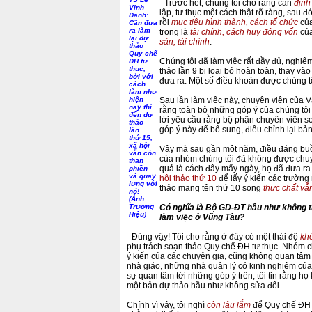
- Trước hết, chúng tôi cho rằng cần
định
Vinh
lập, tư thục một cách thật rõ ràng, sau đ
Danh:
rồi
mục tiêu hình thành, cách tổ chức
của
Cần đưa
ra làm
trọng là
tài chính, cách huy động vốn
của
lại dự
sản, tài chính
.
thảo
Quy chế
Chúng tôi đã làm việc rất đầy đủ, nghi
ĐH tư
thục,
thảo lần 9 bị loại bỏ hoàn toàn, thay và
bởi với
đưa ra. Một số điều khoản được chúng tô
cách
làm như
hiện
Sau lần làm việc này, chuyên viên của 
nay thì
rằng toàn bộ những góp ý của chúng tô
đến dự
lời yêu cầu rằng bộ phận chuyên viên 
thảo
góp ý này để bổ sung, điều chỉnh lại bản
lần…
thứ 15,
xã hội
Vậy mà sau gần một năm, điều đáng buồ
vẫn còn
của nhóm chúng tôi đã không được chuy
than
quả là cách đây mấy ngày, họ đã đưa ra
phiền
và quay
hội thảo thứ 10
để lấy ý kiến các trường
lưng với
thảo mang tên thứ 10 song
thực chất vẫ
nó!
(
Ảnh:
Trương
Có nghĩa là Bộ GD-ĐT hầu như không ti
Hiệu)
làm việc ở Vũng Tàu?
- Đúng vậy! Tôi cho rằng ở đây có một thái độ
kh
phụ trách soạn thảo Quy chế ĐH tư thục. Nhóm c
ý kiến của các chuyên gia, cũng không quan tâm 
nhà giáo, những nhà quản lý có kinh nghiệm của 9
sự quan tâm tới những góp ý trên, tôi tin rằng họ
một bản dự thảo hầu như không sửa đổi.
Chính vì vậy, tôi nghĩ
còn lâu lắm
để Quy chế ĐH t