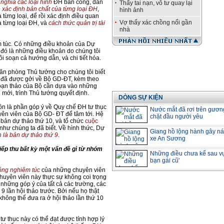
 nghĩa các loại hình
ĐH bán công, dân
Thấy tai nạn, vô tư quay lại
ó
xác định bản chất của từng loại ĐH
,
hình ảnh
 từng loại, để rồi xác định điều quan
Vợ thấy xác chồng nổi gần
 từng loại ĐH, và
cách thức quản trị tài
nhà
êm túc. Có những điều khoản của Dự
o đó là những điều khoản do chúng tôi
i soạn cả hướng dẫn, và chi tiết hóa.
Văn phòng Thủ tướng cho chúng tôi biết
i đã được gởi về Bộ GD-ĐT, kèm theo
soạn thảo của Bộ cần dựa vào những
 mới, trình Thủ tướng quyết định.
DÒNG SỰ KIỆN
n là phần góp ý về Quy chế ĐH tư thục
Nước mắt đã rơi trên gươn
ên viên của Bộ GD- ĐT để tâm tới. Hệ
chặt đầu người yêu
 bản dự thảo thứ 10, và tổ chức
cuộc
 như chúng ta đã biết. Về hình thức, Dự
Giang hồ lộng hành gây ná
n là bản dự thảo thứ 9
.
xe An Sương
ếp thu bất kỳ một vấn đề gì từ nhóm
Những điều chưa kể sau vụ
bạn gái cũ'
ông nghiêm túc
của những chuyên viên
huyên viên này thực sự không coi trọng
những góp ý của tất cả các trường, các
 lần hội thảo trước. Bởi nếu họ thật
 không thể đưa ra ở hội thảo lần thứ 10
ư thục này có thể đạt được tính hợp lý