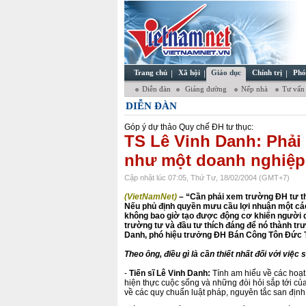
Trang chủ
Xã hội
Giáo dục
Chính trị
Phó
Diễn đàn
Giảng đường
Nếp nhà
Tư vấn
DIỄN ĐÀN
Góp ý dự thảo Quy chế ĐH tư thục:
TS Lê Vinh Danh: Phải
như một doanh nghiệp
Cập nhật lúc 07:05, Thứ Tư, 18/02/2004 (GMT+7)
(VietNamNet)
– “Cần phải xem trường ĐH tư th
Nếu phủ định quyền mưu cầu lợi nhuận một các
không bao giờ tạo được động cơ khiến người d
trường tư và đầu tư thích đáng để nó thành trư
Danh, phó hiệu trưởng ĐH Bán Công Tôn Đức T
Theo ông, điều gì là cần thiết nhất đối với việ
-
Tiến sĩ Lê Vinh Danh:
Tính am hiểu về các hoạt
hiện thực cuộc sống và những đòi hỏi sắp tới c
về các quy chuẩn luật pháp, nguyên tắc san định 