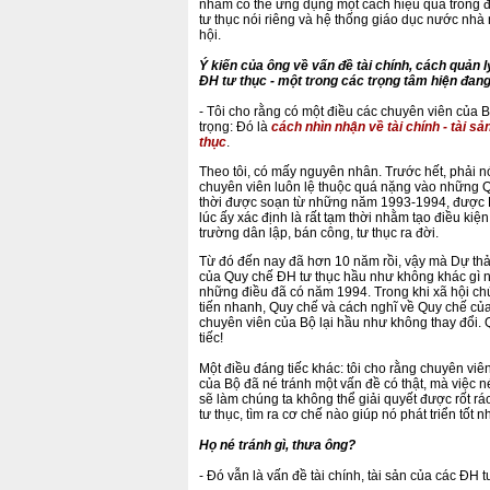
nhằm có thể ứng dụng một cách hiệu quả trong đ
tư thục nói riêng và hệ thống giáo dục nước nhà 
hội.
Ý kiến của ông về vấn đề tài chính, cách quản l
ĐH tư thục - một trong các trọng tâm hiện đan
- Tôi cho rằng có một điều các chuyên viên của B
trọng: Đó là
cách nhìn nhận về tài chính - tài s
thục
.
Theo tôi, có mấy nguyên nhân. Trước hết, phải n
chuyên viên luôn lệ thuộc quá nặng vào những 
thời được soạn từ những năm 1993-1994, được
lúc ấy xác định là rất tạm thời nhằm tạo điều kiệ
trường dân lập, bán công, tư thục ra đời.
Từ đó đến nay đã hơn 10 năm rồi, vậy mà Dự thả
của Quy chế ĐH tư thục hầu như không khác gì n
những điều đã có năm 1994. Trong khi xã hội ch
tiến nhanh, Quy chế và cách nghĩ về Quy chế của
chuyên viên của Bộ lại hầu như không thay đổi. 
tiếc!
Một điều đáng tiếc khác: tôi cho rằng chuyên viê
của Bộ đã né tránh một vấn đề có thật, mà việc n
sẽ làm chúng ta không thể giải quyết được rốt r
tư thục, tìm ra cơ chế nào giúp nó phát triển tốt 
Họ né tránh gì, thưa ông?
- Đó vẫn là vấn đề tài chính, tài sản của các ĐH tư