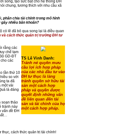
ời sống, tạo sức bật cho hệ thống ĐH
nói chung, tương thích với nhu cầu xã
ý, phân chia tài chính trong mô hình
g gây nhiều băn khoăn?
ộ có lẽ đã bỏ qua song lại là điều quan
ản và cách thức quản trị trường ĐH tư
ói rằng các
Quy chế tạm
 Bộ GD-ĐT
TS Lê Vinh Danh:
n cho các
T
ránh né quyền mưu
cầu lợi ích hợp pháp
của các nhà đầu tư vào
o lần thứ 10
ĐH tư thục là lảng
hiều so với
tránh quyền sở hữu tài
úng ta đã
 một vài
sản một cách hợp
Quả là đáng
pháp và quyền được
quyết định những vấn
đề liên quan đến tài
n soạn thảo
sản và tài chính của họ
é tránh này
một cách hợp pháp
.
áo vấn đề ĐH
nhất…
 thục, cách thức quản trị tài chính!