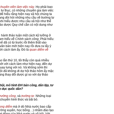
chuyên viên làm việc này
. Họ phải bao
tư thục, có những chuyên gia làm việc
i để hiểu rằng hiện nay xã hội chúng ta
 đang đòi hỏi những nhu cầu về trường tư
ỉ khi hiểu được nhu cầu xã hội như thế
 báo được Quy chế cần có nội dung như
iến hành thảo luận một cách kỹ lưỡng ở
am hiểu về Chính sách công
. Phải hiểu:
 đã có từ trước rồi thêm thắt vào
văn bản mới hiện nay rồi đưa ra lấy ý
với cách làm ấy. Đó là
quan điểm về
 lần thứ 10, tôi thấy còn quá nhiều
 bởi với cách làm như hiện nay, đến dự
quay lưng với nó. Và không sớm thì
 tôi đã không đi dự hội thảo hôm ấy mặc
hẳng thay đổi được gì so với dự thảo
hội, mô hình ĐH bán công, dân lập, tư
áo dục quốc dân?
trường công
, và
trường tư
. Những loại
chuyển hình thức và bãi bỏ.
rọng điểm
mà ở đó Nhà nước bao cấp
i thường xuyên, học bổng…) nhằm đào tạo
ạt động của Nhà nước và xã hội. Với