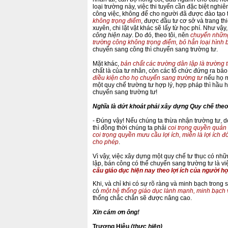
loại trường này, việc thi tuyển cần đặc biệt nghi
công việc, không để cho người đã được đào tạo t
không trọng điểm
, được đầu tư cơ sở và trang th
xuyên, chi lặt vặt khác sẽ lấy từ học phí. Như vậy
công hiện nay
. Do đó, theo tôi, nên
chuyển những
trường công không trọng điểm, bỏ hẳn loại hình
chuyển sang công thì chuyển sang trường tư.
Mặt khác,
bản chất các trường dân lập là trường 
chất là của tư nhân, còn các tổ chức đứng ra bảo 
điều kiện cho họ chuyển sang trường tư
nếu họ m
một quy chế trường tư hợp lý, hợp pháp thì hầu h
chuyển sang trường tư!
Nghĩa là dứt khoát phải xây dựng Quy chế the
- Đúng vậy! Nếu chúng ta thừa nhận trường tư, do
thì đồng thời chúng ta phải
coi trọng quyền quản tr
coi trọng quyền mưu cầu lợi ích, miễn là lợi ích
cho phép
.
Vì vậy, việc xây dựng một quy chế tư thục có nh
lập, bán công có thể chuyển sang trường tư là việ
cấu giáo dục hiện nay theo lợi ích của người 
Khi, và chỉ khi có sự rõ ràng và minh bạch trong
có
một hệ thống giáo dục lành mạnh, minh bạch 
thống chắc chắn sẽ được nâng cao.
Xin cám ơn ông!
Trương Hiệu
(thực hiện)