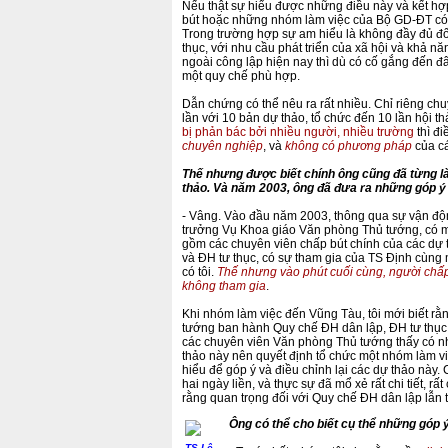
Nếu thật sự hiểu được những điều này và kết h
bút hoặc những nhóm làm việc của Bộ GD-ĐT có t
Trong trường hợp sự am hiểu là không đầy đủ đối
thục, với nhu cầu phát triển của xã hội và khả n
ngoài công lập hiện nay thì dù có cố gắng đến đâ
một quy chế phù hợp.
Dẫn chứng có thể nêu ra rất nhiều. Chỉ riêng ch
lần với 10 bản dự thảo, tổ chức đến 10 lần hội t
bị phản bác bởi nhiều người, nhiều trường
thì đi
chuyên nghiệp
, và
không có phương pháp
của cá
Thế nhưng được biết chính ông cũng đã từng là
thảo. Và năm 2003, ông đã đưa ra những góp ý
- Vâng. Vào đầu năm 2003, thông qua sự vận độ
trưởng Vụ Khoa giáo Văn phòng Thủ tướng, có m
gồm các chuyên viên chấp bút chính của các dự
và ĐH tư thục, có sự tham gia của TS Định cùng
có tôi.
Thế nhưng vào phút cuối cùng, người chấp
không tham gia
.
Khi nhóm làm việc đến Vũng Tàu, tôi mới biết rằ
tướng ban hành Quy chế ĐH dân lập, ĐH tư thục d
các chuyên viên Văn phòng Thủ tướng thấy có n
thảo này nên quyết định tổ chức một nhóm làm v
hiểu để góp ý và điều chỉnh lại các dự thảo này. 
hai ngày liền, và thực sự đã mổ xẻ rất chi tiết, rất
rằng quan trọng đối với Quy chế ĐH dân lập lẫn t
Ông có thể cho biết cụ thể những góp ý
TS Lê