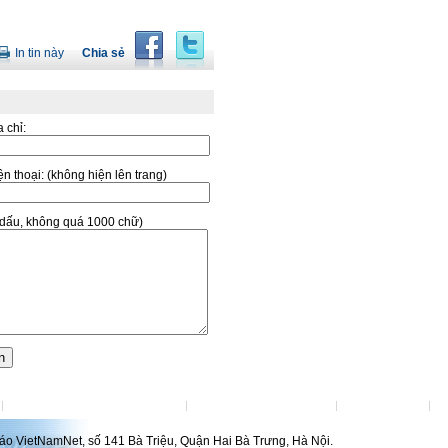
In tin này
Chia sẻ
a chỉ:
̣n thoại:
(không hiện lên trang)
ó dấu, không quá 1000 chữ)
Đặt VietNamNet làm trang chủ
Việc làm tại VietNamNet
Lanhdao.Net
H
́o VietNamNet, số 141 Bà Triệu, Quận Hai Bà Trưng, Hà Nội.