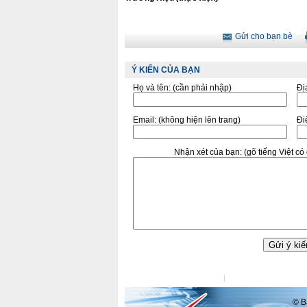
Gửi cho bạn bè
Ý KIẾN CỦA BẠN
Họ và tên:
(cần phải nhập)
Đị
Email:
(không hiện lên trang)
Điê
Nhận xét của bạn:
(gõ tiếng Việt c
Liên hệ tòa soạn
Liên hệ quảng cáo
© Ba