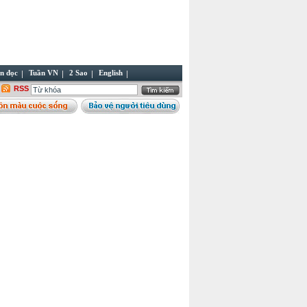
n đọc
Tuần VN
2 Sao
English
RSS