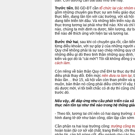
bản. Con đường cần bắt đầu như thế này:
Trước tiên
, Bộ GD-ĐT cần
tổ chức lại các nhóm 
gồm những chuyên gia thực sự am hiểu giáo dục 
thực tiễn, đang lăn lộn với các trường, với xã hộ
đang tiến triển tới đâu. Và những tiến triển này
thục trong tương lai phải như thế nào. Khi và ch
nào, chúng ta mới định ra được, tiên lượng, dự
thế nào để thích ứng với hiện tai và tương lai.
Bước thứ hai
, sau khi có chuyên gia rồi, cần t
từng điều khoản, với sự góp ý của những người
Quy chế không phải là sự sao chép những quy chế
những điều gì đó theo tinh thần những quy định, 
kiến và gọi đó là “cái mới”! Tôi rất không đồng ý 
cách làm
.
Còn riêng về bản thân Quy chế ĐH tư thục dự thảo
điều phải thay đổi. Đến mức
nên đưa ra làm lại
,
thảo lần… thứ 15, xã hội vẫn còn than phiền và 
muộn, bản thân nó cũng phải điều chỉnh! Vì vậy,
dù được mời, vì tôi biết chắc có đi dự thì cũng c
trước đó.
Nếu vậy, để đáp ứng nhu cầu phát triển của xã 
thục nên tồn tại như thế nào trong hệ thống gi
- Theo tôi, tương lai chỉ nên có hai dạng trường:
hình đang lở dở như bán công, dân lập cần sớm 
Cần phân ra hai loại trường công:
trường công t
hoàn toàn (từ cơ sở vật chất, trang thiết bị, ch
nhân tài, cán bộ nòng cốt, đầu ngành cho các ho