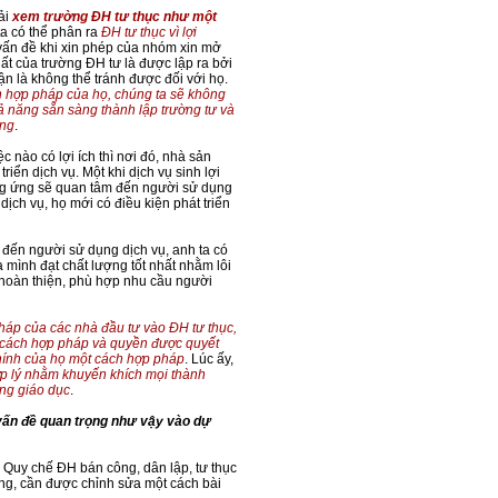
ải
xem trường ĐH tư thục như một
ta có thể phân ra
ĐH tư thục vì lợi
t vấn đề khi xin phép của nhóm xin mở
ất của trường ĐH tư là được lập ra bởi
n là không thể tránh được đối với họ.
 hợp pháp của họ, chúng ta sẽ không
ả năng sẵn sàng thành lập trường tư và
ợng
.
ệc nào có lợi ích thì nơi đó, nhà sản
riển dịch vụ. Một khi dịch vụ sinh lợi
ng ứng sẽ quan tâm đến người sử dụng
dịch vụ, họ mới có điều kiện phát triển
 đến người sử dụng dịch vụ, anh ta có
mình đạt chất lượng tốt nhất nhằm lôi
 hoàn thiện, phù hợp nhu cầu người
háp của các nhà đầu tư vào ĐH tư thục,
t cách hợp pháp và quyền được quyết
chính của họ một cách hợp pháp
. Lúc ấy,
ợp lý nhằm khuyến khích mọi thành
ống giáo dục
.
 vấn đề quan trọng như vậy vào dự
o Quy chế ĐH bán công, dân lập, tư thục
êng, cần được chỉnh sửa một cách bài