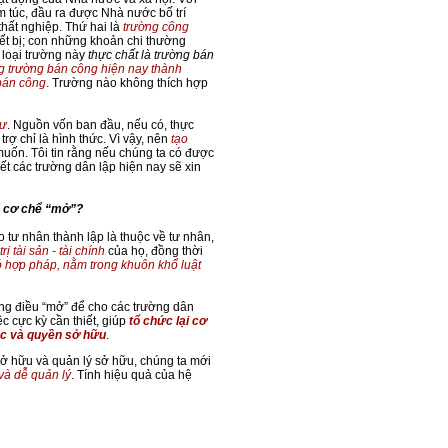
êm túc, đầu ra được Nhà nước bố trí
hất nghiệp. Thứ hai là
trường công
iết bị; con những khoản chi thường
, loại trường này
thực chất là trường bán
 trường bán công hiện nay thành
 bán công
. Trường nào không thích hợp
tư
. Nguồn vốn ban đầu, nếu có, thực
trợ chỉ là hình thức. Vì vậy, nên
tạo
uốn. Tôi tin rằng nếu chúng ta có được
ết các trường dân lập hiện nay sẽ xin
o cơ chể “mở”?
 tư nhân thành lập là thuộc về tư nhân,
ị tài sản - tài chính
của họ, đồng thời
 đó hợp pháp, nằm trong khuôn khổ luật
ững điều “mở” để cho các trường dân
c cực kỳ cần thiết, giúp
tổ chức lại cơ
học và quyền sở hữu
.
 sở hữu và quản lý sở hữu, chúng ta mới
và dễ quản lý
. Tính hiệu quả của hệ