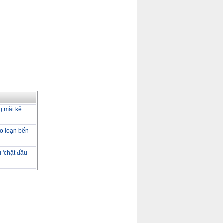
g mặt kẻ
o loạn bến
 'chặt đầu