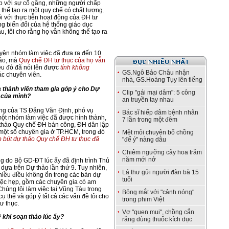
ợp với sự cố gắng, những người chấp
hể tạo ra một quy chế có chất lượng.
 với thực tiễn hoạt động của ĐH tư
ăng biến đổi của hệ thống giáo dục
u, tôi cho rằng họ vẫn không thể tạo ra
uyện nhóm làm việc đã đưa ra đến 10
hảo, mà
Quy chế ĐH tư thục của họ vẫn
ều đó đã nói lên được
tính không
GS.Ngô Bảo Châu nhận
c chuyên viên.
nhà, GS.Hoàng Tụy lên tiếng
 thành viên tham gia góp ý cho Dự
Clip "gái mại dâm": 5 công
 của mình?
an truyền tay nhau
ng của TS Đặng Văn Định, phó vụ
Bác sĩ hiếp dâm bệnh nhân
ột nhóm làm việc đã được hình thành,
7 lần trong một đêm
 thảo Quy chế ĐH bán công, ĐH dân lập
 một số chuyên gia ở TP.HCM, trong đó
Mệt mỏi chuyện bố chồng
 bút dự thảo Quy chế ĐH tư thục đã
"để ý" nàng dâu
Chiêm ngưỡng cây hoa trăm
năm mới nở
ng do Bộ GD-ĐT lúc ấy đã định trình Thủ
ựa trên Dự thảo lần thứ 9. Tuy nhiên,
Lá thư gửi người đàn bà 15
hiều điều không ổn trong các bản dự
tuổi
iệc hẹp, gồm các chuyên gia có am
Chúng tôi làm việc tại Vũng Tàu trong
Bỏng mắt với "cảnh nóng"
 cụ thể và góp ý tất cả các vấn đề tôi cho
trong phim Việt
ư thục.
Vợ "quen mui", chồng cắn
 khi soạn thảo lúc ấy?
răng dùng thuốc kích dục