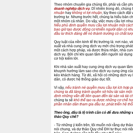
Theo nhóm chuyên gia chúng tôi, phải và cần ph
doanh nghiệp dịch vụ
. Dĩ nhiên trong đó, chúng 
nhuận
hay
không vì lợi nhuận
, tùy theo cách đặ
trường tư. Nhưng trước hết, chúng ta hiểu bản ch
một nhóm cá nhân. Do vậy, việc mưu cầu lợi nhuậ
Nếu phủ định quyền mưu cầu lợi nhuận một cách
bao giờ tạo được động cơ khiến người dân có kh
đầu tư thích đáng để nó thành trường có chất lư
Quy luật của nền kinh tế thị trường là: nơi nào, vi
xuất và nhà cung ứng dịch vụ mới chú trọng phát t
một cách hợp pháp, và được thừa nhận, nhà cu
dịch vụ. Bởi chỉ khi quan tâm đến người sử dụng 
cơ hội kiếm lời.
Khi nhà sản xuất hay cung ứng dịch vụ quan tâm
khuynh hướng làm sao cho dịch vụ cung ứng của 
kéo khách hàng. Từ đó, xã hội có những dịch vụ
dân, có được hệ thống giáo dục tốt.
Vì vậy,
nếu tránh né quyền mưu cầu lợi ích hợp p
chúng ta đã lảng tránh quyền sở hữu tài sản mộ
định những vấn đề liên quan đến tài sản và tài 
chúng ta sẽ
khó thể tạo ra được những cơ chế h
phần nhân dân tham gia đầu tư, phát triển hệ th
Theo ông, đâu là lộ trình cần có để đưa những
thảo Quy chế?
- Từ những ý kiến trên, tôi muốn nói rằng dự thả
nói chung, và dự thảo Quy chế ĐH tư thục nói ri