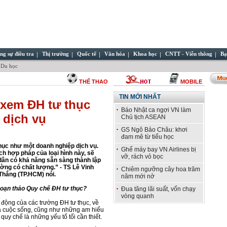
ng sự điều tra
Thị trường
Quốc tế
Văn hóa
Khoa học
CNTT - Viễn thông
Bạ
 Du học
THỂ THAO
MOBILE
TIN MỚI NHẤT
 xem ĐH tư thục
Báo Nhật ca ngợi VN làm
 dịch vụ
Chủ tịch ASEAN
GS Ngô Bảo Châu: khơi
đam mê từ tiểu học
ục như một doanh nghiệp dịch vụ.
Ghế máy bay VN Airlines bị
h hợp pháp của loại hình này, sẽ
vỡ, rách vỏ bọc
ân có khả năng sẵn sàng thành lập
ờng có chất lượng.” - TS Lê Vinh
Chiêm ngưỡng cây hoa trăm
hắng (TP.HCM) nói.
năm mới nở
c soạn thảo Quy chế ĐH tư thục?
Đua tăng lãi suất, vốn chạy
vòng quanh
 động của các trường ĐH tư thục, về
ủa cuộc sống, cũng như những am hiểu
quy chế là những yếu tố tối cần thiết.