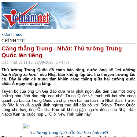
Danh mục
CHÍNH TRỊ
Căng thẳng Trung - Nhật: Thủ tướng Trung
Quốc lên tiếng
Cập nhật lúc 11:13, 22/09/2010 (GMT+7)
Thủ tướng Trung Quốc đã cảnh báo rằng, nước ông sẽ "
có những
hành động xa hơn
" nếu Nhật Bản không lập tức thả thuyền trưởng tàu
cá. Đây là vấn đề trung tâm khiến căng thẳng giữa hai cường quốc
châu Á ngày một gia tăng.
Tuyên bố của ông Ôn Gia Bảo đưa ra là phát ngôn đầu tiên của một trong
những nhà lãnh đạo cấp cao nhất Trung Quốc về tranh cãi hai bên xung
quanh vụ tàu cá Trung Quốc va chạm với hai tàu tuần tra Nhật Bản. Trước
đó Bắc Kinh đã quyết định ngừng trao đổi cấp bộ với Tokyo. Trung Quốc
cũng cho hay, ông Ôn Gia Bảo sẽ không gặp người đồng cấp Nhật Bản
Naoto Kan tại cuộc họp LHQ ở New York tuần này.
Thủ tướng Trung Quốc Ôn Gia Bảo
Ảnh EPA