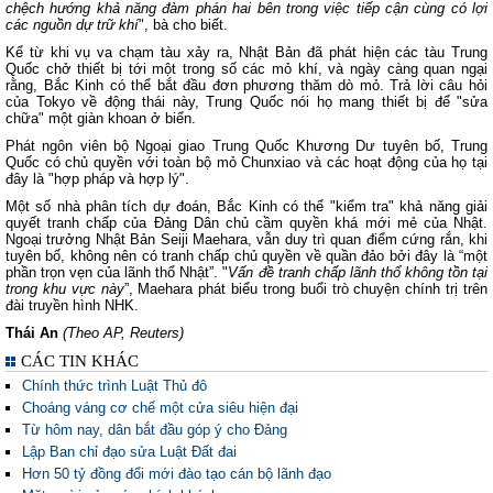
chệch hướng khả năng đàm phán hai bên trong việc tiếp cận cùng có lợi
các nguồn dự trữ khí
", bà cho biết.
Kể từ khi vụ va chạm tàu xảy ra, Nhật Bản đã phát hiện các tàu Trung
Quốc chở thiết bị tới một trong số các mỏ khí, và ngày càng quan ngại
rằng, Bắc Kinh có thể bắt đầu đơn phương thăm dò mỏ. Trả lời câu hỏi
của Tokyo về động thái này, Trung Quốc nói họ mang thiết bị để "sửa
chữa" một giàn khoan ở biển.
Phát ngôn viên bộ Ngoại giao Trung Quốc Khương Dư tuyên bố, Trung
Quốc có chủ quyền với toàn bộ mỏ Chunxiao và các hoạt động của họ tại
đây là "hợp pháp và hợp lý".
Một số nhà phân tích dự đoán, Bắc Kinh có thể "kiểm tra" khả năng giải
quyết tranh chấp của Đảng Dân chủ cầm quyền khá mới mẻ của Nhật.
Ngoại trưởng Nhật Bản Seiji Maehara, vẫn duy trì quan điểm cứng rắn, khi
tuyên bố, không nên có tranh chấp chủ quyền về quần đảo bởi đây là “một
phần trọn vẹn của lãnh thổ Nhật”. "
Vấn đề tranh chấp lãnh thổ không tồn tại
trong khu vực này
”, Maehara phát biểu trong buổi trò chuyện chính trị trên
đài truyền hình NHK.
Thái An
(Theo AP, Reuters)
CÁC TIN KHÁC
Chính thức trình Luật Thủ đô
Choáng váng cơ chế một cửa siêu hiện đại
Từ hôm nay, dân bắt đầu góp ý cho Đảng
Lập Ban chỉ đạo sửa Luật Đất đai
Hơn 50 tỷ đồng đổi mới đào tạo cán bộ lãnh đạo