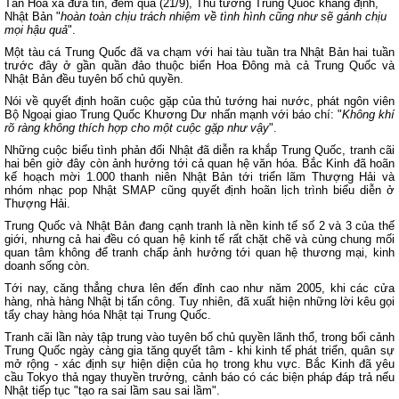
Tân Hoa xã đưa tin, đêm qua (21/9), Thủ tướng Trung Quốc khẳng định,
Nhật Bản "
hoàn toàn chịu trách nhiệm về tình hình cũng như sẽ gánh chịu
mọi hậu quả
".
Một tàu cá Trung Quốc đã va chạm với hai tàu tuần tra Nhật Bản hai tuần
trước đây ở gần quần đảo thuộc biển Hoa Đông mà cả Trung Quốc và
Nhật Bản đều tuyên bố chủ quyền.
Nói về quyết định hoãn cuộc gặp của thủ tướng hai nước, phát ngôn viên
Bộ Ngoại giao Trung Quốc Khương Dư nhấn mạnh với báo chí: "
Không khí
rõ ràng không thích hợp cho một cuộc gặp như vậy
".
Những cuộc biểu tình phản đối Nhật đã diễn ra khắp Trung Quốc, tranh cãi
hai bên giờ đây còn ảnh hưởng tới cả quan hệ văn hóa. Bắc Kinh đã hoãn
kế hoạch mời 1.000 thanh niên Nhật Bản tới triển lãm Thượng Hải và
nhóm nhạc pop Nhật SMAP cũng quyết định hoãn lịch trình biểu diễn ở
Thượng Hải.
Trung Quốc và Nhật Bản đang cạnh tranh là nền kinh tế số 2 và 3 của thế
giới, nhưng cả hai đều có quan hệ kinh tế rất chặt chẽ và cùng chung mối
quan tâm không để tranh chấp ảnh hưởng tới quan hệ thương mại, kinh
doanh sống còn.
Tới nay, căng thẳng chưa lên đến đỉnh cao như năm 2005, khi các cửa
hàng, nhà hàng Nhật bị tấn công. Tuy nhiên, đã xuất hiện những lời kêu gọi
tẩy chay hàng hóa Nhật tại Trung Quốc.
Tranh cãi lần này tập trung vào tuyên bố chủ quyền lãnh thổ, trong bối cảnh
Trung Quốc ngày càng gia tăng quyết tâm - khi kinh tế phát triển, quân sự
mở rộng - xác định sự hiện diện của họ trong khu vực. Bắc Kinh đã yêu
cầu Tokyo thả ngay thuyền trưởng, cảnh báo có các biện pháp đáp trả nếu
Nhật tiếp tục "tạo ra sai lầm sau sai lầm".