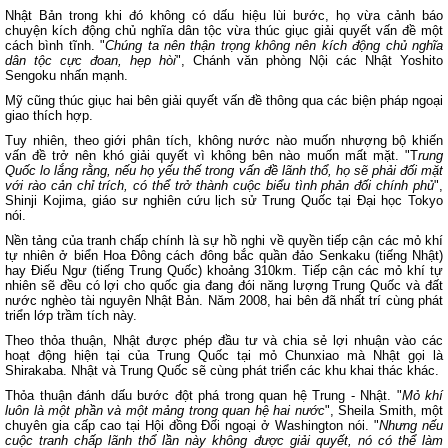
Nhật Bản trong khi đó không có dấu hiệu lùi bước, họ vừa cảnh báo
chuyện kích động chủ nghĩa dân tộc vừa thúc giục giải quyết vấn đề một
cách bình tĩnh. "
Chúng ta nên thận trọng không nên kích động chủ nghĩa
dân tộc cực đoan, hẹp hòi
", Chánh văn phòng Nội các Nhật Yoshito
Sengoku nhấn mạnh.
Mỹ cũng thúc giục hai bên giải quyết vấn đề thông qua các biện pháp ngoại
giao thích hợp.
Tuy nhiên, theo giới phân tích, không nước nào muốn nhượng bộ khiến
vấn đề trở nên khó giải quyết vì không bên nào muốn mất mặt. "T
rung
Quốc lo lắng rằng, nếu họ yếu thế trong vấn đề lãnh thổ, họ sẽ phải đối mặt
với rào cản chỉ trích, có thể trở thành cuộc biểu tình phản đối chính phủ
",
Shinji Kojima, giáo sư nghiên cứu lịch sử Trung Quốc tại Đại học Tokyo
nói.
Nền tảng của tranh chấp chính là sự hồ nghi về quyền tiếp cận các mỏ khí
tự nhiên ở biển Hoa Đông cách đông bắc quần đảo Senkaku (tiếng Nhật)
hay Điếu Ngư (tiếng Trung Quốc) khoảng 310km. Tiếp cận các mỏ khí tự
nhiên sẽ đều có lợi cho quốc gia đang đói năng lượng Trung Quốc và đất
nước nghèo tài nguyên Nhật Bản. Năm 2008, hai bên đã nhất trí cùng phát
triển lớp trầm tích này.
Theo thỏa thuận, Nhật được phép đầu tư và chia sẻ lợi nhuận vào các
hoạt động hiện tại của Trung Quốc tại mỏ Chunxiao mà Nhật gọi là
Shirakaba. Nhật và Trung Quốc sẽ cùng phát triển các khu khai thác khác.
Thỏa thuận đánh dấu bước đột phá trong quan hệ Trung - Nhật. "
Mỏ khí
luôn là một phần và một mảng trong quan hệ hai nước
", Sheila Smith, một
chuyên gia cấp cao tại Hội đồng Đối ngoại ở Washington nói. "
Nhưng nếu
cuộc tranh chấp lãnh thổ lần này không được giải quyết, nó có thể làm