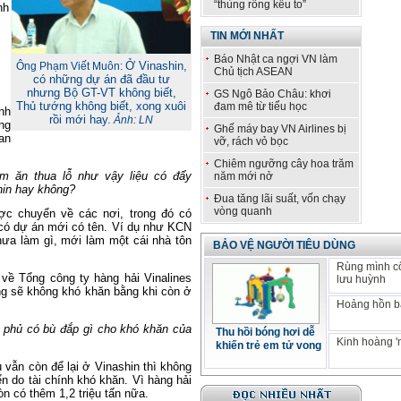
“thùng rỗng kêu to”
nh
TIN MỚI NHẤT
Báo Nhật ca ngợi VN làm
Ở Vinashin,
Ông Phạm Viết Muôn:
Chủ tịch ASEAN
có những dự án đã đầu tư
nhưng Bộ GT-VT không biết,
GS Ngô Bảo Châu: khơi
Thủ tướng không biết, xong xuôi
đam mê từ tiểu học
nh
rồi mới hay.
Ảnh: LN
ng
Ghế máy bay VN Airlines bị
an
vỡ, rách vỏ bọc
Chiêm ngưỡng cây hoa trăm
àm ăn thua lỗ như vậy liệu có đẩy
năm mới nở
hin hay không?
Đua tăng lãi suất, vốn chạy
vòng quanh
ợc chuyển về các nơi, trong đó có
 có dự án mới có tên. Ví dụ như KCN
hưa làm gì, mới làm một cái nhà tôn
BẢO VỆ NGƯỜI TIÊU DÙNG
Rùng mình c
 về Tổng công ty hàng hải Vinalines
lưu huỳnh
ng sẽ không khó khăn bằng khi còn ở
Hoảng hồn bá
 phủ có bù đắp gì cho khó khăn của
Thu hồi bóng hơi dễ
Kinh hoàng '
khiến trẻ em tử vong
 vẫn còn để lại ở Vinashin thì không
n do tài chính khó khăn. Vì hàng hải
òn có thêm 1,2 triệu tấn nữa.