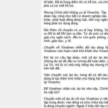
tế biển. Đã là trọng điểm thì có hỗ trợ, và chí
phủ có cơ chế hỗ trợ.
Nhưng Chính phủ không ưu ái Vinashin. Tập
đoàn này cũng như bất cứ doanh nghiệp nào
khác, phải hoạt động đúng luật, tiền vay ngân
hàng phải sử dụng đúng.
Nói thêm về chuyện có ưu ái hay không. Si
ra DN là để DN làm ra tiền. Từ đó mới có đó
góp cho ngân sách, đầu tư cho quốc phòng, 
ninh, giáo dục, y tế.
Chuyển về Vinalines nhiều đội tàu đang l
Vinalines vào hoàn cảnh khó khăn như Vinas
Khi tái cơ cấu tập đoàn, một số dự án đư
những dự án đã đầu tư tương đối toàn diện,
Lai Vu, nói là có nhà máy đóng tàu nhưng c
trên bãi đất.
Việc chuyển các dự án, trong đó có đội tàu
đúng là tạo thêm khó khăn cho hàng hải như
lại Vinashin.
Để Vinalines nhận các dự án như vậy, Chính
họ sắp tới?
Chuyển một số dự án về cho Vinalines vì nếu
tập trung được vào đóng và sửa chữa tàu biể
là đúng chuyên ngành. Ngoài 3 triệu tấn tàu c