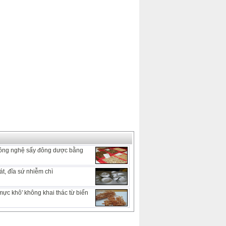
ông nghệ sấy đông dược bằng
t, đĩa sứ nhiễm chì
mực khô' không khai thác từ biển