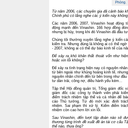
Phòng.
Từ năm 2006, các chuyên gia đã cảnh báo kh
Chính phủ có lắng nghe các ý kiến này không
Các năm 2006, 2007, Vinashin hoạt động tố
động mạnh đến Vinashin. 166 hợp đồng đóng 
nhưng bị hủy, trong khi đó Vinashin đã đầu tư
Chúng tôi thường xuyên lắng nghe ý kiến c
kiểm tra. Nhưng đúng là không ai có thể ng
- 2007, không ai có thể dự báo kinh tế của n
Để xảy ra khó khăn thất thoát vốn như hiện
hoặc xin lỗi không?
Để xảy ra tình trạng hiện nay có nguyên nhân
từ bên ngoài như khủng hoảng kinh tế, nhưng
nguyên nhân chính đến từ bên trong như đầu
tư dàn trải, công nợ, điều hành yếu kém...
Tập thể Hội đồng quản trị, Tổng giám đốc v
giám đốc các công ty thành viên phải kiể
điểm trách nhiệm tập thể và cá nhân để bá
cáo Thủ tướng. Từ đó mới xác định trác
nhiệm. Sai phạm thì xử lý. Kiểm điểm trác
nhiệm còn cao hơn lời xin lỗi.
Sau Vinashin, đến lượt tập đoàn nào sẽ đư
thương từng trình đề xuất đề án tái cơ cấu Tậ
thế nào, thưa ông?