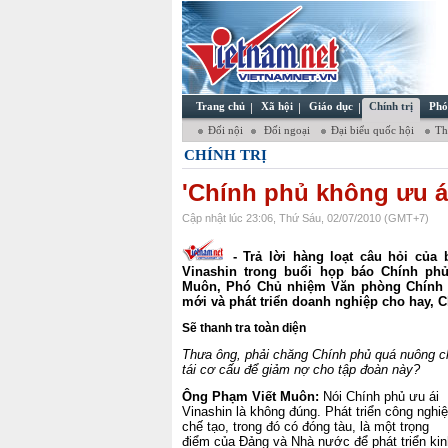
Trang chủ
Xã hội
Giáo dục
Chính trị
Phó
Đối nội
Đối ngoại
Đại biểu quốc hội
Thơ
CHÍNH TRỊ
'Chính phủ không ưu á
Cập nhật lúc 23:06, Thứ Sáu, 02/07/2010 (GMT+7)
- Trả lời hàng loạt câu hỏi của 
Vinashin trong buổi họp báo Chính phủ
Muôn, Phó Chủ nhiệm Văn phòng Chính p
mới và phát triển doanh nghiệp cho hay, 
Sẽ thanh tra toàn diện
Thưa ông, phải chăng Chính phủ quá nuông ch
tái cơ cấu để giảm nợ cho tập đoàn này?
Ông Phạm Viết Muôn:
Nói Chính phủ ưu ái
Vinashin là không đúng. Phát triển công nghi
chế tạo, trong đó có đóng tàu, là một trọng
điểm của Đảng và Nhà nước để phát triển kin