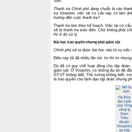
Sơn..
Thanh tra Chính phủ đang chuẩn bị vào than
tra Vinashin, việc tái cơ cấu này có làm ản
hưởng đến cuộc thanh tra?
Thanh tra làm theo kế hoạch. Việc tái cơ cấ
sẽ bị thanh tra toàn diện. Chứ không phải ch
thì ở đó xử lý.
Bài học trao quyền nhưng phải giám sát
Chính phủ rút ra được bài học nào từ vụ việc
Điều này tôi đã nhiều lần nói: tin thì tin nhưng
Dù đã có quy chế hoạt động cho tập đoàn, 
giám sát. Ở Vinashin, có những dự án đã đầ
GT-VT không biết, Thủ tướng không biết, xon
là trao quyền cho lãnh đạo tập đoàn nhưng ph
Hạ thủy
tàu Lash
của Tổng
công ty
Nam
Triệu
(thuộc
Vinashin)
tại Hải