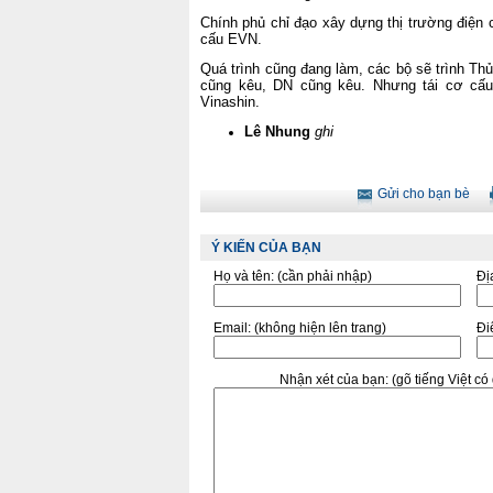
Chính phủ chỉ đạo xây dựng thị trường điện c
cấu EVN.
Quá trình cũng đang làm, các bộ sẽ trình Thủ
cũng kêu, DN cũng kêu. Nhưng tái cơ cấ
Vinashin.
Lê Nhung
ghi
Gửi cho bạn bè
Ý KIẾN CỦA BẠN
Họ và tên:
(cần phải nhập)
Đị
Email:
(không hiện lên trang)
Điê
Nhận xét của bạn:
(gõ tiếng Việt c