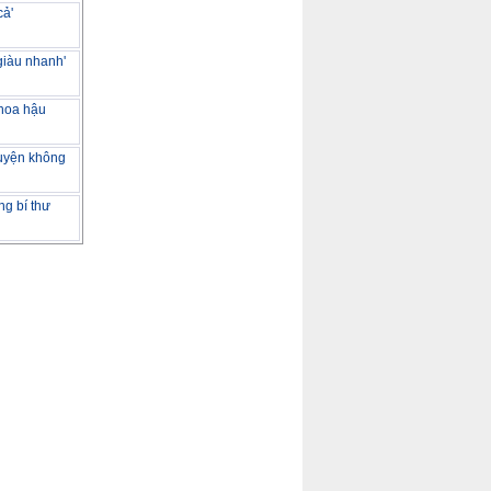
cả'
giàu nhanh'
 hoa hậu
huyện không
g bí thư