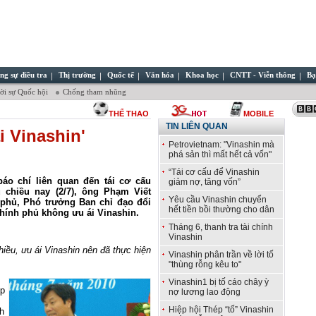
ng sự điều tra
Thị trường
Quốc tế
Văn hóa
Khoa học
CNTT - Viễn thông
Bạ
̀i sự Quốc hội
Chống tham nhũng
THỂ THAO
MOBILE
TIN LIÊN QUAN
i Vinashin'
Petrovietnam: "Vinashin mà
phá sản thì mất hết cả vốn"
“Tái cơ cấu để Vinashin
báo chí liên quan đến tái cơ cấu
giảm nợ, tăng vốn”
 chiều nay (2/7), ông Phạm Viết
Yêu cầu Vinashin chuyển
hủ, Phó trưởng Ban chỉ đạo đổi
hết tiền bồi thường cho dân
Chính phủ không ưu ái Vinashin.
Tháng 6, thanh tra tài chính
Vinashin
iều, ưu ái Vinashin nên đã thực hiện
Vinashin phân trần về lời tố
"thùng rỗng kêu to"
Vinashin1 bị tố cáo chây ỳ
ệp
nợ lương lao động
Hiệp hội Thép “tố” Vinashin
h