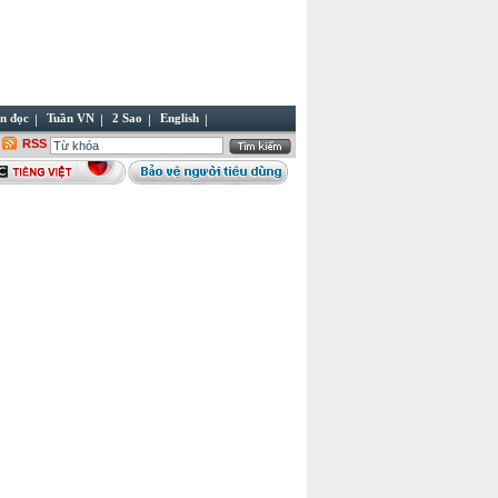
n đọc
Tuần VN
2 Sao
English
RSS