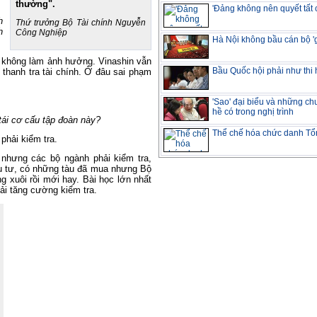
thường".
'Đảng không nên quyết tất 
h
Thứ trưởng Bộ Tài chính Nguyễn
h
Công Nghiệp
Hà Nội không bầu cán bộ '
u không làm ảnh hưởng. Vinashin vẫn
Bầu Quốc hội phải như thi
ỉ thanh tra tài chính. Ở đâu sai phạm
'Sao' đại biểu và những c
hề có trong nghị trình
 tái cơ cấu tập đoàn này?
Thể chế hóa chức danh Tổn
 phải kiểm tra.
nhưng các bộ ngành phải kiểm tra,
u tư, có những tàu đã mua nhưng Bộ
g xuôi rồi mới hay. Bài học lớn nhất
ải tăng cường kiểm tra.