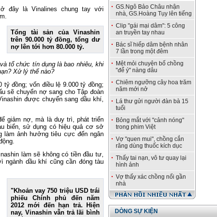
GS.Ngô Bảo Châu nhận
ở đây là Vinalines chung tay với
nhà, GS.Hoàng Tụy lên tiếng
àm.
Clip "gái mại dâm": 5 công
Tổng tài sản của Vinashin
an truyền tay nhau
trên 90.000 tỷ đồng, tổng dư
Bác sĩ hiếp dâm bệnh nhân
nợ lên tới hơn 80.000 tỷ.
7 lần trong một đêm
Mệt mỏi chuyện bố chồng
và tổ chức tín dụng là bao nhiêu, khi
"để ý" nàng dâu
 hạn? Xử lý thế nào?
Chiêm ngưỡng cây hoa trăm
 tỷ đồng; vốn điều lệ 9.000 tỷ đồng;
năm mới nở
 cấu sẽ chuyển nợ sang cho Tập đoàn
Vinashin được chuyển sang dầu khí,
Lá thư gửi người đàn bà 15
tuổi
ể giảm nợ, mà là duy trì, phát triển
Bỏng mắt với "cảnh nóng"
u biển, sử dụng có hiệu quả cơ sở
trong phim Việt
ng làm ảnh hưởng tiêu cực đến ngân
Vợ "quen mui", chồng cắn
động.
răng dùng thuốc kích dục
inashin làm sẽ không có tiền đầu tư,
Thấy tai nạn, vô tư quay lại
vì ngành dầu khí cũng cần đóng tàu
hình ảnh
Vợ thấy xác chồng nổi gần
nhà
"Khoản vay 750 triệu USD trái
phiếu Chính phủ đến năm
2012 mới đến hạn trả. Hiện
DÒNG SỰ KIỆN
nay, Vinashin vẫn trả lãi bình