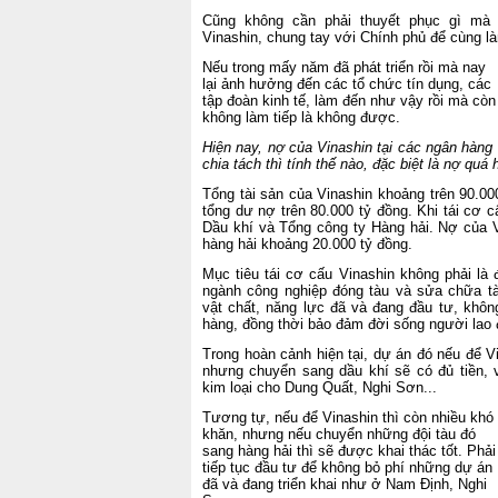
Cũng không cần phải thuyết phục gì mà 
Vinashin, chung tay với Chính phủ để cùng l
Nếu trong mấy năm đã phát triển rồi mà nay
lại ảnh hưởng đến các tổ chức tín dụng, các
tập đoàn kinh tế, làm đến như vậy rồi mà còn
không làm tiếp là không được.
Hiện nay, nợ của Vinashin tại các ngân hàng 
chia tách thì tính thế nào, đặc biệt là nợ quá
Tổng tài sản của Vinashin khoảng trên 90.000
tổng dư nợ trên 80.000 tỷ đồng. Khi tái cơ
Dầu khí và Tổng công ty Hàng hải. Nợ của 
hàng hải khoảng 20.000 tỷ đồng.
Mục tiêu tái cơ cấu Vinashin không phải là đ
ngành công nghiệp đóng tàu và sửa chữa tà
vật chất, năng lực đã và đang đầu tư, khô
hàng, đồng thời bảo đảm đời sống người lao 
Trong hoàn cảnh hiện tại, dự án đó nếu để V
nhưng chuyển sang dầu khí sẽ có đủ tiền, 
kim loại cho Dung Quất, Nghi Sơn...
Tương tự, nếu để Vinashin thì còn nhiều khó
khăn, nhưng nếu chuyển những đội tàu đó
sang hàng hải thì sẽ được khai thác tốt. Phải
tiếp tục đầu tư để không bỏ phí những dự án
đã và đang triển khai như ở Nam Định, Nghi