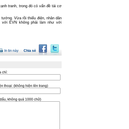
ạnh tranh, trong đó có vấn đề tái cơ
 tướng. Vừa rồi thiếu điện, nhân dân
u với EVN không phải làm như với
In tin này
Chia sẻ
a chỉ:
̣n thoại:
(không hiện lên trang)
ó dấu, không quá 1000 chữ)