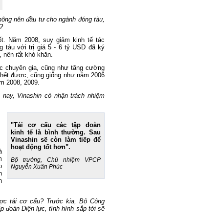
ông nên đầu tư cho ngành đóng tàu,
?
t. Năm 2008, suy giảm kinh tế tác
tàu với trị giá 5 - 6 tỷ USD đã ký
, nên rất khó khăn.
ác chuyên gia, cũng như tăng cường
ờ hết được, cũng giống như năm 2006
ăm 2008, 2009.
 nay, Vinashin có nhận trách nhiệm
"Tái cơ cấu các tập đoàn
kinh tế là bình thường. Sau
Vinashin sẽ còn làm tiếp để
hoạt động tốt hơn".
à
m
Bộ trưởng, Chủ nhiệm VPCP
o
Nguyễn Xuân Phúc
h
h
ợc tái cơ cấu? Trước kia, Bộ Công
p đoàn Điện lực, tình hình sắp tới sẽ