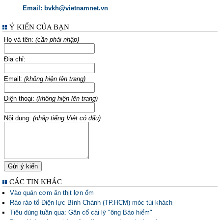
Email: bvkh@vietnamnet.vn
Ý KIẾN CỦA BẠN
Họ và tên:
(cần phải nhập)
Địa chỉ:
Email:
(không hiện lên trang)
Điện thoại:
(không hiện lên trang)
Nội dung:
(nhập tiếng Việt có dấu)
CÁC TIN KHÁC
Vào quán cơm ăn thịt lợn ốm
Rào rào tố Điện lực Bình Chánh (TP.HCM) móc túi khách
Tiêu dùng tuần qua: Gân cổ cái lý "ông Bảo hiểm"