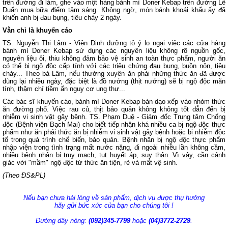
trên đường đi làm, ghé vào một hàng bánh mì Doner Kebap trên đường Lê
Duẩn mua bữa điểm tâm sáng. Không ngờ, món bánh khoái khẩu ấy đã
khiến anh bị đau bụng, tiêu chảy 2 ngày.
Vẫn chỉ là khuyến cáo
TS. Nguyễn Thị Lâm - Viện Dinh dưỡng tỏ ý lo ngại việc các cửa hàng
bánh mì Doner Kebap sử dụng các nguyên liệu không rõ nguồn gốc,
nguyên liệu ôi, thiu không đảm bảo vệ sinh an toàn thực phẩm, người ăn
có thể bị ngộ độc cấp tính với các triệu chứng đau bụng, buồn nôn, tiêu
chảy... Theo bà Lâm, nếu thường xuyên ăn phải những thức ăn đã được
dùng lại nhiều ngày, đặc biệt là đồ nướng (thịt nướng) sẽ bị ngộ độc mãn
tính, thậm chí tiềm ẩn nguy cơ ung thư...
Các bác sĩ khuyến cáo, bánh mì Doner Kebap bán dạo xếp vào nhóm thức
ăn đường phố. Việc rau củ, thịt bảo quản không không tốt dẫn đến bị
nhiễm vi sinh vật gây bệnh. TS. Phạm Duệ - Giám đốc Trung tâm Chống
độc (Bệnh viện Bạch Mai) cho biết tiếp nhận khá nhiều ca bị ngộ độc thực
phẩm như ăn phải thức ăn bị nhiễm vi sinh vật gây bệnh hoặc bị nhiễm độc
tố trong quá trình chế biến, bảo quản. Bệnh nhân bị ngộ độc thực phẩm
nhập viện trong tình trạng mất nước nặng, đi ngoài nhiều lần không cầm,
nhiều bệnh nhân bị trụỵ mạch, tụt huyết áp, suy thận. Vì vậy, cần cảnh
giác với "mầm" ngộ độc từ thức ăn tiện, rẻ và mất vệ sinh.
(Theo ĐS&PL)
Nếu bạn chưa hài lòng về sản phẩm, dịch vụ được thụ hưởng
hãy gửi bức xúc của bạn cho chúng tôi !
Đường dây nóng:
(092)345-7799
hoặc
(04)3772-2729
.