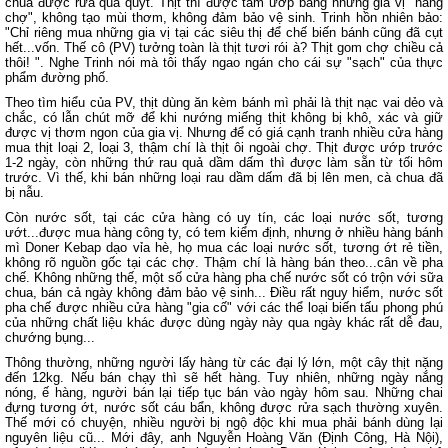
chua được rửa qua quýt. Thịt thì được tẩm ướp bằng những gia vị "hàng
chợ", không tạo mùi thơm, không đảm bảo vệ sinh. Trinh hồn nhiên bảo:
"Chỉ riêng mua những gia vị tại các siêu thị để chế biến bánh cũng đã cụt
hết...vốn. Thế cô (PV) tưởng toàn là thịt tươi rói à? Thịt gom chợ chiều cả
thôi! ". Nghe Trinh nói mà tôi thấy ngao ngán cho cái sự "sạch" của thực
phẩm đường phố.
Theo tìm hiểu của PV, thịt dùng ăn kèm bánh mì phải là thịt nạc vai dẻo và
chắc, có lẫn chút mỡ để khi nướng miếng thịt không bị khô, xác và giữ
được vị thơm ngon của gia vị. Nhưng để có giá cạnh tranh nhiều cửa hàng
mua thịt loại 2, loại 3, thậm chí là thịt ôi ngoài chợ. Thịt được ướp trước
1-2 ngày, còn những thứ rau quả dầm dấm thì được làm sẵn từ tối hôm
trước. Vì thế, khi bán những loại rau dầm dấm đã bị lên men, cà chua đã
bị nẫu.
Còn nước sốt, tại các cửa hàng có uy tín, các loại nước sốt, tương
ướt...được mua hàng công ty, có tem kiểm định, nhưng ở nhiều hàng bánh
mì Doner Kebap dạo vỉa hè, họ mua các loại nước sốt, tương ớt rẻ tiền,
không rõ nguồn gốc tại các chợ. Thậm chí là hàng bán theo...cân về pha
chế. Không những thế, một số cửa hàng pha chế nước sốt có trộn với sữa
chua, bán cả ngày không đảm bảo vệ sinh... Điều rất nguy hiểm, nước sốt
pha chế được nhiều cửa hàng "gia cố" với các thể loại biến tấu phong phú
của những chất liệu khác được dùng ngày này qua ngày khác rất dễ đau,
chướng bụng...
Thông thường, những người lấy hàng từ các đại lý lớn, một cây thịt nặng
đến 12kg. Nếu bán chạy thì sẽ hết hàng. Tuy nhiên, những ngày nắng
nóng, ế hàng, người bán lại tiếp tục bán vào ngày hôm sau. Những chai
đựng tương ớt, nước sốt cáu bẩn, không được rửa sạch thường xuyên.
Thế mới có chuyện, nhiều người bị ngộ độc khi mua phải bánh dùng lại
nguyên liệu cũ... Mới đây, anh Nguyễn Hoàng Văn (Định Công, Hà Nội),