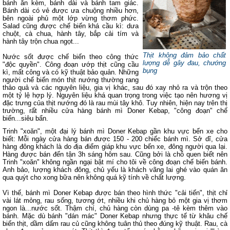
bánh ăn kèm, bánh dài và bánh tam giác.
Bánh dài có vẻ được ưa chuộng nhiều hơn,
bên ngoài phủ một lớp vừng thơm phức.
Salad cũng được chế biến khá cầu kì: dưa
chuột, cà chua, hành tây, bắp cải tím và
hành tây trộn chua ngọt...
Thịt không đảm bảo chất
Nước sốt được chế biến theo công thức
lượng dễ gây đau, chướng
"độc quyền". Công đoạn ướp thịt cũng cầu
bụng
kì, mất công và có kỹ thuật bảo quản. Những
người chế biến món thịt nướng thường rang
thảo quả và các nguyên liệu, gia vị khác, sau đó xay nhỏ ra và trộn theo
một tỷ lệ hợp lý. Nguyên liệu khá quan trọng trong việc tạo nên hương vị
đặc trưng của thịt nướng đó là rau mùi tây khô. Tuy nhiên, hiện nay trên thị
trường, rất nhiều cửa hàng bánh mì Doner Kebap, "công đoạn" chế
biến...siêu bẩn.
Trinh "xoăn", một đại lý bánh mì Doner Kebap gần khu vực bến xe cho
biết: Mỗi ngày cửa hàng bán được 150 - 200 chiếc bánh mì. Sở dĩ, cửa
hàng đông khách là do địa điểm giáp khu vực bến xe, đông người qua lại.
Hàng được bán đến tận 3h sáng hôm sau. Cũng bởi là chỗ quen biết nên
Trinh "xoăn" không ngần ngại bật mí cho tôi về công đoạn chế biến bánh.
Anh bảo, lượng khách đông, chủ yếu là khách vãng lai ghé vào quán ăn
qua quýt cho xong bữa nên không quá kỹ tính về chất lượng.
Vì thế, bánh mì Doner Kebap được bán theo hình thức "cải tiến", thịt chỉ
vài lát mỏng, rau sống, tương ớt, nhiều khi chủ hàng bỏ một gia vị thơm
ngon là...nước sốt. Thậm chí, chủ hàng còn dùng pa -tê kèm thêm vào
bánh. Mặc dù bánh "dán mác" Doner Kebap nhưng thực tế từ khâu chế
biến thịt, dầm dấm rau củ cũng không tuân thủ theo đúng kỹ thuật. Rau, cà