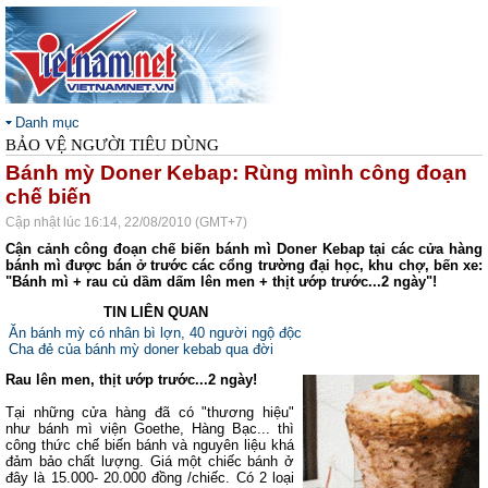
Danh mục
BẢO VỆ NGƯỜI TIÊU DÙNG
Bánh mỳ Doner Kebap: Rùng mình công đoạn
chế biến
Cập nhật lúc 16:14, 22/08/2010 (GMT+7)
Cận cảnh công đoạn chế biến bánh mì Doner Kebap tại các cửa hàng
bánh mì được bán ở trước các cổng trường đại học, khu chợ, bến xe:
"Bánh mì + rau củ dầm dấm lên men + thịt ướp trước...2 ngày"!
TIN LIÊN QUAN
Ăn bánh mỳ có nhân bì lợn, 40 người ngộ độc
Cha đẻ của bánh mỳ doner kebab qua đời
Rau lên men, thịt ướp trước...2 ngày!
Tại những cửa hàng đã có "thương hiệu"
như bánh mì viện Goethe, Hàng Bạc... thì
công thức chế biến bánh và nguyên liệu khá
đảm bảo chất lượng. Giá một chiếc bánh ở
đây là 15.000- 20.000 đồng /chiếc. Có 2 loại