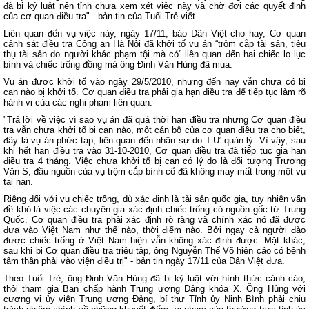
đã bị kỷ luật nên tỉnh chưa xem xét việc này và chờ đợi các quyết định
của cơ quan điều tra" - bản tin của Tuổi Trẻ viết.
Liên quan đến vụ việc này, ngày 17/11, báo Dân Việt cho hay, Cơ quan
cảnh sát điều tra Công an Hà Nội đã khởi tố vụ án “trộm cắp tài sản, tiêu
thụ tài sản do người khác phạm tội mà có” liên quan đến hai chiếc lọ lục
bình và chiếc trống đồng mà ông Đinh Văn Hùng đã mua.
Vụ án được khởi tố vào ngày 29/5/2010, nhưng đến nay vẫn chưa có bị
can nào bị khởi tố. Cơ quan điều tra phải gia hạn điều tra để tiếp tục làm rõ
hành vi của các nghi phạm liên quan.
"Trả lời về việc vì sao vụ án đã quá thời hạn điều tra nhưng Cơ quan điều
tra vẫn chưa khởi tố bị can nào, một cán bộ của cơ quan điều tra cho biết,
đây là vụ án phức tạp, liên quan đến nhân sự do T.Ư quản lý. Vì vậy, sau
khi hết hạn điều tra vào 31-10-2010, Cơ quan điều tra đã tiếp tục gia hạn
điều tra 4 tháng. Việc chưa khởi tố bị can có lý do là đối tượng Trương
Văn S, đầu nguồn của vụ trộm cắp bình cổ đã không may mất trong một vụ
tai nạn.
Riêng đối với vụ chiếc trống, dù xác định là tài sản quốc gia, tuy nhiên vấn
đề khó là việc các chuyên gia xác định chiếc trống có nguồn gốc từ Trung
Quốc. Cơ quan điều tra phải xác định rõ ràng và chính xác nó đã được
đưa vào Việt Nam như thế nào, thời điểm nào. Bởi ngay cả người đào
được chiếc trống ở Việt Nam hiện vẫn không xác định được. Mặt khác,
sau khi bị Cơ quan điều tra triệu tập, ông Nguyễn Thế Võ hiện cáo có bệnh
tâm thần phải vào viện điều trị" - bản tin ngày 17/11 của Dân Việt đưa.
Theo Tuổi Trẻ, ông Đinh Văn Hùng đã bị kỷ luật với hình thức cảnh cáo,
thôi tham gia Ban chấp hành Trung ương Đảng khóa X. Ông Hùng với
cương vị ủy viên Trung ương Đảng, bí thư Tỉnh ủy Ninh Bình phải chịu