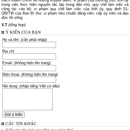
trách nhiệm chính về những khuyết điểm, vi phạm của thường trực tỉnh ủy
trong việc thực hiện nguyên tắc tập trung dân chủ, quy chế làm việc và
công tác cán bộ; vi phạm quy chế làm việc của tỉnh ủy, quy định 51-
QĐ/TW của Ban Bí thư; vi phạm tiêu chuẩn đảng viên, cấp ủy viên và đạo
đức lối sống.
V.T
(tổng hợp)
Ý KIẾN CỦA BẠN
Họ và tên:
(cần phải nhập)
Địa chỉ:
Email:
(không hiện lên trang)
Điện thoại:
(không hiện lên trang)
Nội dung:
(nhập tiếng Việt có dấu)
CÁC TIN KHÁC