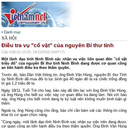
Danh mục
XÃ HỘI
Điều tra vụ "cổ vật" của nguyên Bí thư tỉnh
Cập nhật lúc 10:20, 18/11/2010 (GMT+7)
Một lãnh đạo tỉnh Ninh Bình xác nhận vụ việc liên quan đến "cổ vật
triệu đô" của nguyên Bí thư tỉnh Ninh Bình đang được cơ quan công
an tiến hành điều tra theo thẩm quyền.
Trước đó, báo Dân Việt thông tin, ông Đinh Văn Hùng, nguyên Bí thư Tỉnh
ủy Ninh Bình đã mua đôi lọ lục bình giá 40 ngàn đô la và chiếc trống đồng
trị giá 1,2 triệu đô la.
Ngày 18/11, Tuổi Trẻ cho hay, báo này đã liên lạc với ông Đinh Văn Hùng,
và ông Hùng cho biết sự việc này cơ quan điều tra đang làm. Nói với báo
này, ông Hùng cho biết mình đang bị kỷ luật nên không muốn bình luận gì
thêm.
Ngoài ra, ông Hùng cũng cho rằng, báo chí cần bám sát các thông tin công
khai từ cơ quan chức năng.
"Cùng ngày, một lãnh đạo tỉnh Ninh Bình xác nhận sự việc trên đang được
cơ quan công an tiến hành điều tra theo thẩm quyền. Ông Đinh Văn Hùng