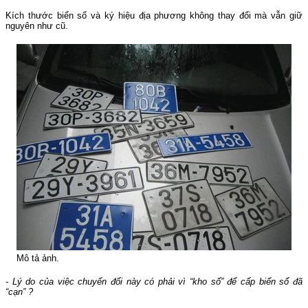
Kích thước biển số và ký hiệu địa phương không thay đổi mà vẫn giữ
nguyên như cũ.
Mô tả ảnh.
- Lý do của việc chuyển đổi này có phải vì “kho số” để cấp biển số đã
“cạn” ?