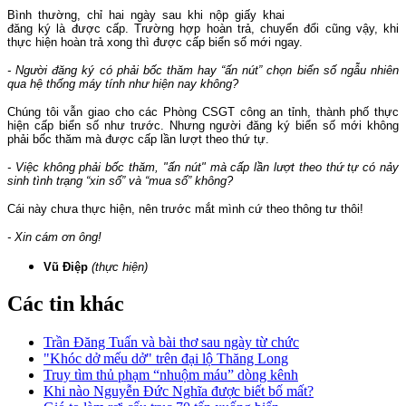
Bình thường, chỉ hai ngày sau khi nộp giấy khai
đăng ký là được cấp. Trường hợp hoàn trả, chuyển đổi cũng vậy, khi
thực hiện hoàn trả xong thì được cấp biển số mới ngay.
- Người đăng ký có phải bốc thăm hay “ấn nút” chọn biển số ngẫu nhiên
qua hệ thống máy tính như hiện nay không?
Chúng tôi vẫn giao cho các Phòng CSGT công an tỉnh, thành phố thực
hiện cấp biển số như trước. Nhưng người đăng ký biển số mới không
phải bốc thăm mà được cấp lần lượt theo thứ tự.
- Việc không phải bốc thăm, "ấn nút" mà cấp lần lượt theo thứ tự có nảy
sinh tình trạng “xin số” và “mua số” không?
Cái này chưa thực hiện, nên trước mắt mình cứ theo thông tư thôi!
- Xin cám ơn ông!
Vũ Điệp
(thực hiện)
Các tin khác
Trần Đăng Tuấn và bài thơ sau ngày từ chức
"Khóc dở mếu dở" trên đại lộ Thăng Long
Truy tìm thủ phạm “nhuộm máu” dòng kênh
Khi nào Nguyễn Đức Nghĩa được biết bố mất?