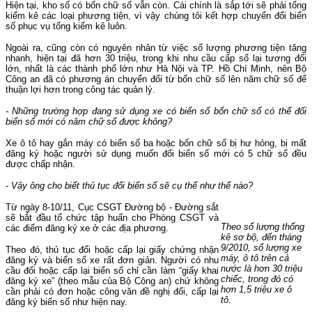
Hiện tại, kho số có bốn chữ số vẫn còn. Cái chính là sắp tới sẽ phải tổng
kiểm kê các loại phương tiện, vì vậy chúng tôi kết hợp chuyển đổi biển
số phục vụ tổng kiểm kê luôn.
Ngoài ra, cũng còn có nguyên nhân từ việc số lượng phương tiện tăng
nhanh, hiện tại đã hơn 30 triệu, trong khi nhu cầu cấp số lại tương đối
lớn, nhất là các thành phố lớn như Hà Nội và TP. Hồ Chí Minh, nên Bộ
Công an đã có phương án chuyển đổi từ bốn chữ số lên năm chữ số để
thuận lợi hơn trong công tác quản lý.
- Những trường hợp đang sử dụng xe có biển số bốn chữ số có thể đổi
biển số mới có năm chữ số được không?
Xe ô tô hay gắn máy có biển số ba hoặc bốn chữ số bị hư hỏng, bị mất
đăng ký hoặc người sử dụng muốn đổi biển số mới có 5 chữ số đều
được chấp nhận.
- Vậy ông cho biết thủ tục đổi biển số sẽ cụ thể như thế nào?
Từ ngày 8-10/11, Cục CSGT Đường bộ - Đường sắt
sẽ bắt đầu tổ chức tập huấn cho Phòng CSGT và
Theo số lượng thống
các điểm đăng ký xe ở các địa phương.
kê sơ bộ, đến tháng
9/2010, số lượng xe
Theo đó, thủ tục đổi hoặc cấp lại giấy chứng nhận
máy, ô tô trên cả
đăng ký và biển số xe rất đơn giản. Người có nhu
nước là hơn 30 triệu
cầu đổi hoặc cấp lại biển số chỉ cần làm “giấy khai
chiếc, trong đó có
đăng ký xe” (theo mẫu của Bộ Công an) chứ không
hơn 1,5 triệu xe ô
cần phải có đơn hoặc công văn đề nghị đổi, cấp lại
tô.
đăng ký biển số như hiện nay.