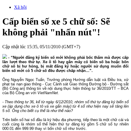
Xã hội
Cấp biển số xe 5 chữ số: Sẽ
không phải "nhấn nút"!
Cập nhật lúc 15:35, 05/11/2010 (GMT+7)
- “Người đăng ký biển số mới không phải bốc thăm mà được cấp
lần lượt theo thứ tự. Xe ô tô hay gắn máy có biển số ba hoặc bốn
chữ số bị hư hỏng, bị mất đăng ký hoặc người sử dụng muốn đổi
biển số mới có 5 chữ số đều được chấp nhận…”.
Ông Nguyễn Ngọc Tuấn, Trưởng phòng Hướng dẫn luật và Điều tra, xử
phạt tai nạn giao thông - Cục Cảnh sát Giao thông Đường bộ - Đường sắt
(Bộ Công an) thông tin về nội dung thực hiện thông tư 36/2010/TT – BCA
của Bộ Công an với
VietNamNet
.
- Theo thông tư 36, kể từ ngày 6/12/2010, nhóm số thứ tự đăng ký biển số
xe (áp dụng cho xe ô tô và xe gắn máy) từ 4 số như hiện nay sẽ tăng lên
5 số. Ông cho biết cụ thể là như thế nào?
Trên biển số hai số đầu là ký hiệu địa phương, tiếp theo là một chữ cái và
cuối cùng là nhóm số thể hiện thứ tự đăng ký gồm 5 chữ số tự nhiên
000.01 đến 999.99 thay vì bốn chữ số như trước.