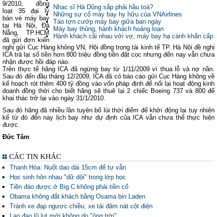
9/2010, đồng
Nhạc sĩ Hà Dũng sắp phải hầu toà?
loạt 35 đại lý
Những sự cố máy bay hy hữu của VNAirlines
bán vé máy bay
Táo tợn cướp máy bay giữa ban ngày
tại Hà Nội, Đà
Máy bay thủng, hành khách hoảng loạn
Nẵng, TP.HCM
Hành khách cãi nhau với vợ, máy bay hạ cánh khẩn cấp
đã gửi đơn kiến
nghị gửi Cục Hàng không VN, Hội đồng trọng tài kinh tế TP. Hà Nội đề nghị
ICA trả lại số tiền hơn 800 triệu đồng tiền đặt cọc nhưng đến nay vẫn chưa
nhận được hồi đáp nào.
Trên thực tế hãng ICA đã ngừng bay từ 1/11/2009 vì thua lỗ và nợ nần.
Sau đó đến đầu tháng 12/2009, ICA đã có báo cáo gửi Cục Hàng không về
kế hoạch rót thêm 400 tỷ đồng vào vốn pháp định để nối lại hoạt động kinh
doanh đồng thời cho biết hãng sẽ thuê lại 2 chiếc Boeing 737 và 800 để
khai thác trở lại vào ngày 31/1/2010.
Sau đó hãng đã nhiều lần tuyên bố lùi thời điểm để khởi động lại tuy nhiên
kể từ đó đến nay lịch bay như dự định của ICA vẫn chưa thể thực hiện
được.
Đức Tâm
CÁC TIN KHÁC
Thanh Hóa: Nuốt dao dài 15cm để tự vẫn
Học sinh hôn nhau "dữ dội" trong lớp học
Tiền đào được ở Big C không phải tiền cổ
Obama không đắt khách bằng Osama bin Laden
Tránh xe đạp ngược chiều, xe tải đâm nát cột điện
Lao đao lũ lụt mới không do "ông trời"