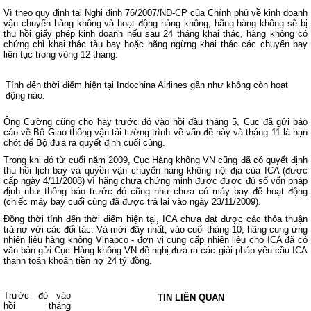
Vì theo quy định tại Nghị định 76/2007/NĐ-CP của Chính phủ về kinh doanh
vận chuyển hàng không và hoạt động hàng không, hãng hàng không sẽ bị
thu hồi giấy phép kinh doanh nếu sau 24 tháng khai thác, hãng không có
chứng chỉ khai thác tàu bay hoặc hãng ngừng khai thác các chuyến bay
liên tục trong vòng 12 tháng.
Tính đến thời điểm hiện tại Indochina Airlines gần như không còn hoạt
động nào.
Ông Cường cũng cho hay trước đó vào hồi đầu tháng 5, Cục đã gửi báo
cáo về Bộ Giao thông vận tải tường trình về vấn đề này và tháng 11 là hạn
chót để Bộ đưa ra quyết định cuối cùng.
Trong khi đó từ cuối năm 2009, Cục Hàng không VN cũng đã có quyết định
thu hồi lịch bay và quyền vận chuyển hàng không nội địa của ICA (được
cấp ngày 4/11/2008) vì hãng chưa chứng minh được được đủ số vốn pháp
định như thông báo trước đó cũng như chưa có máy bay để hoạt động
(chiếc máy bay cuối cùng đã được trả lại vào ngày 23/11/2009).
Đồng thời tính đến thời điểm hiện tại, ICA chưa đạt được các thỏa thuận
trả nợ với các đối tác. Và mới đây nhất, vào cuối tháng 10, hãng cung ứng
nhiên liệu hàng không Vinapco - đơn vị cung cấp nhiên liệu cho ICA đã có
văn bản gửi Cục Hàng không VN đề nghị đưa ra các giải pháp yêu cầu ICA
thanh toán khoản tiền nợ 24 tỷ đồng.
Trước đó vào
TIN LIÊN QUAN
hồi tháng