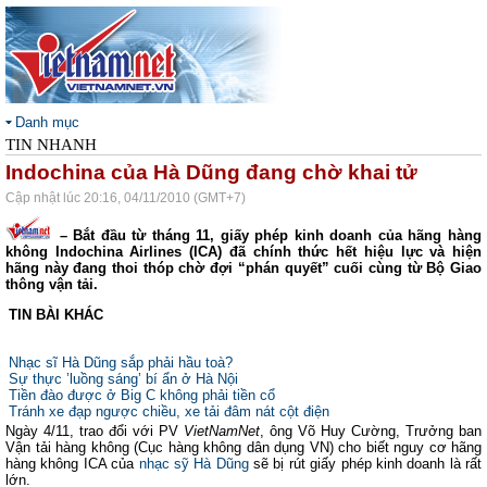
Danh mục
TIN NHANH
Indochina của Hà Dũng đang chờ khai tử
Cập nhật lúc 20:16, 04/11/2010 (GMT+7)
– Bắt đầu từ tháng 11, giấy phép kinh doanh của hãng hàng
không Indochina Airlines (ICA) đã chính thức hết hiệu lực và hiện
hãng này đang thoi thóp chờ đợi “phán quyết” cuối cùng từ Bộ Giao
thông vận tải.
TIN BÀI KHÁC
Nhạc sĩ Hà Dũng sắp phải hầu toà?
Sự thực ’luồng sáng’ bí ẩn ở Hà Nội
Tiền đào được ở Big C không phải tiền cổ
Tránh xe đạp ngược chiều, xe tải đâm nát cột điện
Ngày 4/11, trao đổi với PV
VietNamNet
, ông Võ Huy Cường, Trưởng ban
Vận tải hàng không (Cục hàng không dân dụng VN) cho biết nguy cơ hãng
hàng không ICA của
nhạc sỹ Hà Dũng
sẽ bị rút giấy phép kinh doanh là rất
lớn.