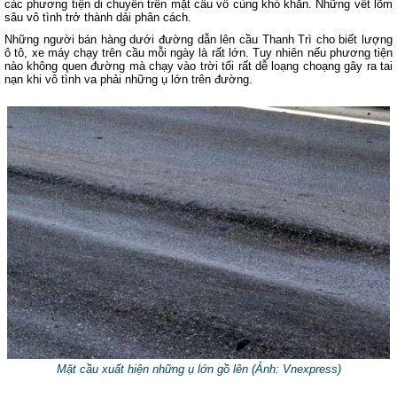
các phương tiện di chuyển trên mặt cầu vô cùng khó khăn. Những vết lõm
sâu vô tình trở thành dải phân cách.
Những người bán hàng dưới đường dẫn lên cầu Thanh Trì cho biết lượng
ô tô, xe máy chạy trên cầu mỗi ngày là rất lớn. Tuy nhiên nếu phương tiện
nào không quen đường mà chạy vào trời tối rất dễ loạng choạng gây ra tai
nạn khi vô tình va phải những ụ lớn trên đường.
Mặt cầu xuất hiện những ụ lớn gồ lên (
Ảnh: Vnexpress
)