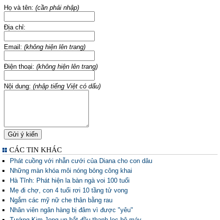
Họ và tên:
(cần phải nhập)
Địa chỉ:
Email:
(không hiện lên trang)
Điện thoại:
(không hiện lên trang)
Nội dung:
(nhập tiếng Việt có dấu)
CÁC TIN KHÁC
Phát cuồng với nhẫn cưới của Diana cho con dâu
Những màn khóa môi nóng bỏng công khai
Hà Tĩnh: Phát hiện la bàn ngà voi 100 tuổi
Mẹ đi chợ, con 4 tuổi rơi 10 tầng tử vong
Ngắm các mỹ nữ che thân bằng rau
Nhân viên ngân hàng bị đâm vì được "yêu"
Tướng Kim Jong-un bắt đầu thanh lọc bộ máy