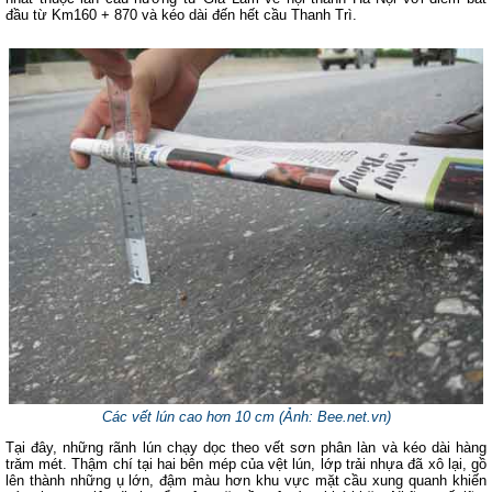
đầu từ Km160 + 870 và kéo dài đến hết cầu Thanh Trì.
Các vết lún cao hơn 10 cm (
Ảnh: Bee.net.vn
)
Tại đây, những rãnh lún chạy dọc theo vết sơn phân làn và kéo dài hàng
trăm mét. Thậm chí tại hai bên mép của vệt lún, lớp trải nhựa đã xô lại, gồ
lên thành những ụ lớn, đậm màu hơn khu vực mặt cầu xung quanh khiến