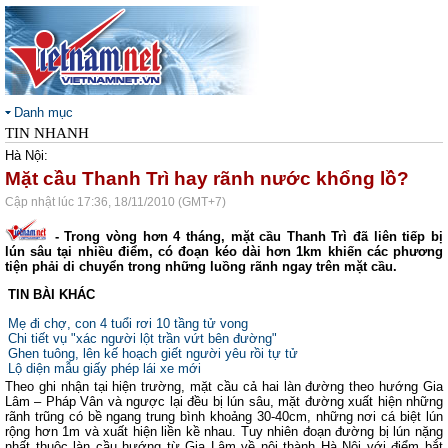
Danh mục
TIN NHANH
Hà Nội:
Mặt cầu Thanh Trì hay rãnh nước khổng lồ?
Cập nhật lúc 17:36, 18/11/2010 (GMT+7)
- Trong vòng hơn 4 tháng, mặt cầu Thanh Trì đã liên tiếp bị
lún sâu tại nhiều điểm, có đoạn kéo dài hơn 1km khiến các phương
tiện phải di chuyển trong những luồng rãnh ngay trên mặt cầu.
TIN BÀI KHÁC
Mẹ đi chợ, con 4 tuổi rơi 10 tầng tử vong
Chi tiết vụ "xác người lột trần vứt bên đường"
Ghen tuông, lên kế hoạch giết người yêu rồi tự tử
Lộ diện mẫu giấy phép lái xe mới
Theo ghi nhận tại hiện trường, mặt cầu cả hai làn đường theo hướng Gia
Lâm – Pháp Vân và ngược lại đều bị lún sâu, mặt đường xuất hiện những
rãnh trũng có bề ngang trung bình khoảng 30-40cm, những nơi cá biệt lún
rộng hơn 1m và xuất hiện liền kề nhau. Tuy nhiên đoạn đường bị lún nặng
nhất thuộc làn cầu hướng từ Gia Lâm về nội thành Hà Nội với điểm bắt