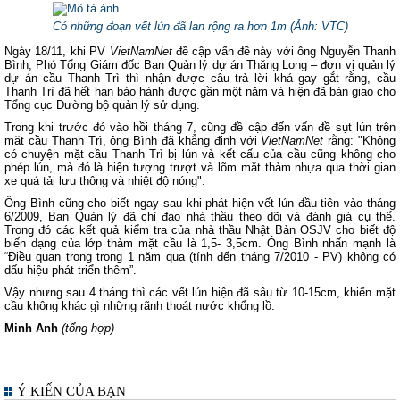
Có những đoạn vết lún đã lan rộng ra hơn 1m (Ảnh: VTC)
Ngày 18/11, khi PV
VietNamNet
đề cập vấn đề này với ông Nguyễn Thanh
Bình, Phó Tổng Giám đốc Ban Quản lý dự án Thăng Long – đơn vị quản lý
dự án cầu Thanh Trì thì nhận được câu trả lời khá gay gắt rằng, cầu
Thanh Trì đã hết hạn bảo hành được gần một năm và hiện đã bàn giao cho
Tổng cục Đường bộ quản lý sử dụng.
Trong khi trước đó vào hồi tháng 7, cũng đề cập đến vấn đề sụt lún trên
mặt cầu Thanh Trì, ông Bình đã khẳng định với
VietNamNet
rằng: "Không
có chuyện mặt cầu Thanh Trì bị lún và kết cấu của cầu cũng không cho
phép lún, mà đó là hiện tượng trượt và lõm mặt thảm nhựa qua thời gian
xe quá tải lưu thông và nhiệt độ nóng".
Ông Bình cũng cho biết ngay sau khi phát hiện vết lún đầu tiên vào tháng
6/2009, Ban Quản lý đã chỉ đạo nhà thầu theo dõi và đánh giá cụ thể.
Trong đó các kết quả kiểm tra của nhà thầu Nhật Bản OSJV cho biết độ
biến dạng của lớp thảm mặt cầu là 1,5- 3,5cm. Ông Bình nhấn mạnh là
“Điều quan trọng trong 1 năm qua (tính đến tháng 7/2010 - PV) không có
dấu hiệu phát triển thêm”.
Vậy nhưng sau 4 tháng thì các vết lún hiện đã sâu từ 10-15cm, khiến mặt
cầu không khác gì những rãnh thoát nước khổng lồ.
Minh Anh
(tổng hợp)
Ý KIẾN CỦA BẠN