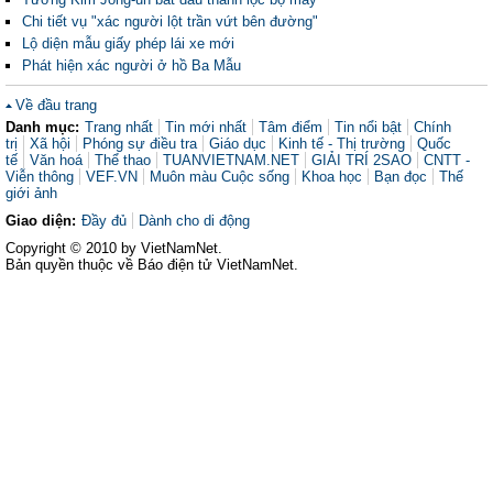
Chi tiết vụ "xác người lột trần vứt bên đường"
Lộ diện mẫu giấy phép lái xe mới
Phát hiện xác người ở hồ Ba Mẫu
Về đầu trang
Danh mục:
Trang nhất
Tin mới nhất
Tâm điểm
Tin nổi bật
Chính
trị
Xã hội
Phóng sự điều tra
Giáo dục
Kinh tế - Thị trường
Quốc
tế
Văn hoá
Thể thao
TUANVIETNAM.NET
GIẢI TRÍ 2SAO
CNTT -
Viễn thông
VEF.VN
Muôn màu Cuộc sống
Khoa học
Bạn đọc
Thế
giới ảnh
Giao diện:
Đầy đủ
Dành cho di động
Copyright © 2010 by VietNamNet.
Bản quyền thuộc về Báo điện tử VietNamNet.