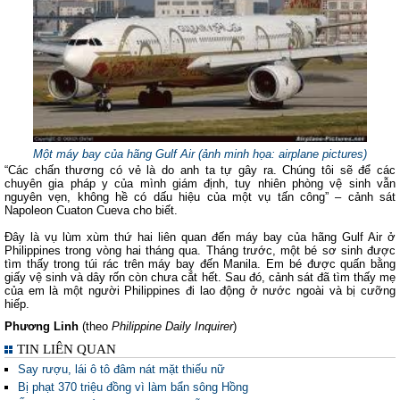
Một máy bay của hãng Gulf Air (ảnh minh họa: airplane pictures)
“Các chấn thương có vẻ là do anh ta tự gây ra. Chúng tôi sẽ để các
chuyên gia pháp y của mình giám định, tuy nhiên phòng vệ sinh vẫn
nguyên vẹn, không hề có dấu hiệu của một vụ tấn công” – cảnh sát
Napoleon Cuaton Cueva cho biết.
Đây là vụ lùm xùm thứ hai liên quan đến máy bay của hãng Gulf Air ở
Philippines trong vòng hai tháng qua. Tháng trước, một bé sơ sinh được
tìm thấy trong túi rác trên máy bay đến Manila. Em bé được quấn bằng
giấy vệ sinh và dây rốn còn chưa cắt hết. Sau đó, cảnh sát đã tìm thấy mẹ
của em là một người Philippines đi lao động ở nước ngoài và bị cưỡng
hiếp.
Phương Linh
(theo
Philippine Daily Inquirer
)
TIN LIÊN QUAN
Say rượu, lái ô tô đâm nát mặt thiếu nữ
Bị phạt 370 triệu đồng vì làm bẩn sông Hồng