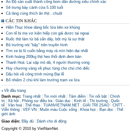
Ấn Độ sản xuất thành công bom dẫn đường siêu chính xác
Sẽ trưng bày cánh cửa 5.100 tuổi
Cả làng cùng thích ăn thịt...chuột
CÁC TIN KHÁC
Hiền Thục khoe dáng bốc lửa bên xe khủng
Con rể bị mẹ vợ kiện hiếp con gái được tại ngoại
Ruốc thịt làm từ bã sắn dây, bột mỳ là sự thật
Bộ trưởng nói "bậy" trên truyền hình
Tìm xe bị lũ cuốn bằng máy rà mìn hiện đại nhất
Kinh hoàng 200kg thịt heo thối định đem bán
Thanh Hoá: Lại sập mỏ đá, 4 người thương vong
Huy chương vàng về phục tùng cho chú chó điếc
Dấu hỏi về công trình mừng Đại lễ
Bổ nhiệm 2 chú khỉ làm trưởng trạm xe lửa
Về đầu trang
Danh mục:
Trang nhất
Tin mới nhất
Tâm điểm
Tin nổi bật
Chính
trị
Xã hội
Phóng sự điều tra
Giáo dục
Kinh tế - Thị trường
Quốc
tế
Văn hoá
Thể thao
TUANVIETNAM.NET
GIẢI TRÍ 2SAO
CNTT -
Viễn thông
VEF.VN
Muôn màu Cuộc sống
Khoa học
Bạn đọc
Thế
giới ảnh
Giao diện:
Đầy đủ
Dành cho di động
Copyright © 2010 by VietNamNet.