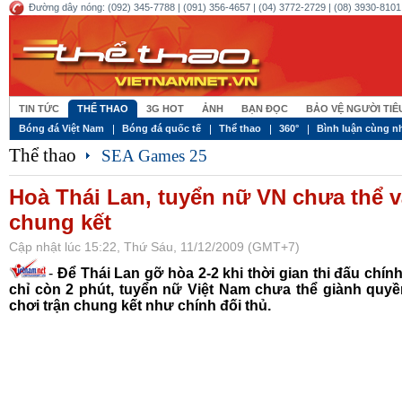
Đường dây nóng: (092) 345-7788 | (091) 356-4657 | (04) 3772-2729 | (08) 3930-8101 
TIN TỨC
THỂ THAO
3G HOT
ẢNH
BẠN ĐỌC
BẢO VỆ NGƯỜI TI
Bóng đá Việt Nam
Bóng đá quốc tế
Thể thao
360°
Bình luận cùng n
Thể thao
SEA Games 25
Hoà Thái Lan, tuyển nữ VN chưa thể 
chung kết
Cập nhật lúc 15:22, Thứ Sáu, 11/12/2009 (GMT+7)
-
Để Thái Lan gỡ hòa 2-2 khi thời gian thi đấu chín
chỉ còn 2 phút, tuyển nữ Việt Nam chưa thể giành quy
chơi trận chung kết như chính đối thủ.