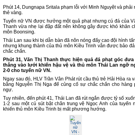
Phút 14, Dungnapa Sritala phạm lỗi với Minh Nguyệt và phải
thẻ vàng.
Tuyển nữ VN được hưởng một quả phạt nhưng cú đá của V
Thanh vừa nhẹ lại đập đất nên không gây được khó khăn c
môn Boonsing.
Thái Lan sau khi bị dẫn bàn đã nôn nóng đẩy cao đội hình tấ
nhưng khung thành của thủ môn Kiều Trinh vẫn được bảo đ
chắc chắn.
Phút 31, Văn Thị Thanh thực hiện quả đá phạt góc đưa
thẳng vào lưới khiến hậu vệ và thủ môn Thái Lan ngỡ 
2-0 cho tuyển nữ VN.
Ngay sau đó, HLV Trần Vân Phát rút cầu thủ trẻ Hải Hòa ra v
bằng Nguyễn Thị Nga để củng cố sự chắc chắn cho hàng
ngự.
Tuy nhiên, đến phút 41, Thái Lan đã rút ngắn được tỷ số xuố
1-2 sau một cú sút bật chân trung vệ Ngọc Anh của tuyển
khiến thủ môn Kiều Trinh bị mất phương hướng.