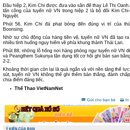
Đầu hiệp 2, Kim Chi được đưa vào sân để thay Lê Thị Oanh
tấn công của tuyển nữ VN trong hiệp 2 là bộ đôi Kim Chi
Nguyệt.
Phút 56, Kim Chi đá phạt bóng đến đúng vị trí của th
Boonsing.
Nhờ sự chủ động của hàng tiền vệ, tuyển nữ VN đã tạo r
nhiều tình huống nguy hiểm về phía khung thành Thái Lan.
Phút 88, những lỗ hổng nơi hàng phòng ngự tuyển nữ VN để
và Peangthem Sukunya tận dụng tốt cơ hội ghi bàn san bằng
2-2.
Khoảng thời gian còn lại là quá ngắn và với nền tảng thể lực
sút, tuyển nữ VN không thể ghi thêm bàn thắng, đành chấ
chia điểm đáng tiếc.
Thể Thao VietNamNet
Gửi cho bạn bè
In 
Ý KIẾN CỦA BẠN