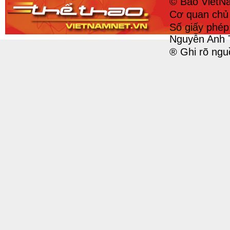
© Báo VietNa
Cơ quan chủ 
Số giấy phé
Nguyễn Anh 
® Ghi rõ ngu