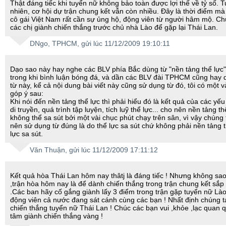
Thật đáng tiếc khi tuyển nữ không bảo toàn được lợi thế về tỷ số. T
nhiên, cơ hội dự trận chung kết vẫn còn nhiều. Đây là thời điểm mà
cô gái Việt Nam rất cần sự ủng hộ, động viên từ người hâm mộ. Ch
các chị giành chiến thắng trước chủ nhà Lào để gặp lại Thái Lan.
DNgo
, TPHCM, gửi lúc 11/12/2009 19:10:11
Dạo sao này hay nghe các BLV phía Bắc dùng từ "nền tảng thể lực"
trong khi bình luận bóng đá, và dần các BLV đài TPHCM cũng hay 
từ này, kể cả nội dung bài viết này cũng sử dụng từ đó, tôi có một v
góp ý sau:
Khi nói đến nền tảng thể lực thì phải hiểu đó là kết quả của các yếu 
di truyền, quá trình tập luyện, tích luỹ thể lực... cho nên nền tảng th
không thể sa sút bởi một vài chục phút chạy trên sân, vì vậy chúng 
nên sử dụng từ đúng là do thể lực sa sút chứ không phải nền tảng 
lực sa sút.
Văn Thuận
, gửi lúc 11/12/2009 17:11:12
Kết quả hòa Thái Lan hôm nay thâtj là đáng tiếc ! Nhưng không sa
,trận hòa hôm nay là để dành chiến thắng trong trận chung kết sắp 
.Các ban hãy cố gắng giành lấy 3 điểm trong trận gặp tuyển nữ Là
động viên cả nước đang sát cánh cùng các bạn ! Nhất định chúng t
chiến thắng tuyển nữ Thái Lan ! Chúc các bạn vui ,khỏe ,lạc quan 
tâm giành chiến thắng vàng !