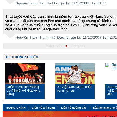
Nguyen hong Ha
, Hà Nội, gửi lúc 11/12/2009 17:03:43
Thật tuyệt vời! Các bạn chính là niềm tự hào của Việt Nam. Sự xin
và mạnh mẽ của các bạn làm cho cánh đàn ông chúng tôi kính trọn
số 4-1 là kết quả cuối cùng của trận đấu và Huy chương vàng là kế
cuối cùng khi bế mạc Seagames 25th.
Nguyễn Trần Thanh
, Hải Dương, gửi lúc 11/12/2009 15:42:31
Trang trước
1
Trang sau
THEO DÒNG SỰ KIỆN
Đoàn TTVN lên đường
ĐT Việt Nam: Mạnh nhất
Rooney
dự ASIAD với khát vọng
trong lịch sử
nghiêm
vàng
kiến
TRANG CHÍNH
Liên hệ toà soạn
Liên hệ quảng cáo
Đặt làm trang ch