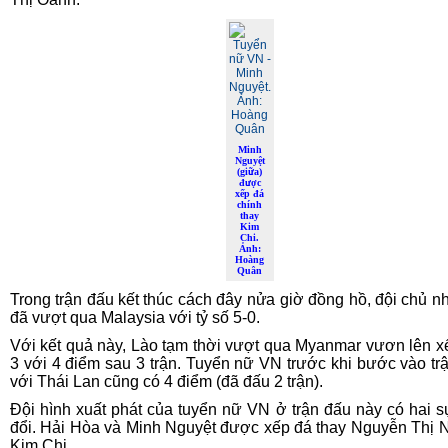
Minh
Nguyệt
(giữa)
được
xếp đá
chính
thay
Kim
Chi.
Ảnh:
Hoàng
Quân
Trong trận đấu kết thúc cách đây nửa giờ đồng hồ, đội chủ n
đã vượt qua Malaysia với tỷ số 5-0.
Với kết quả này, Lào tạm thời vượt qua Myanmar vươn lên x
3 với 4 điểm sau 3 trận. Tuyển nữ VN trước khi bước vào tr
với Thái Lan cũng có 4 điểm (đã đấu 2 trận).
Đội hình xuất phát của tuyển nữ VN ở trận đấu này có hai s
đổi. Hải Hòa và Minh Nguyệt được xếp đá thay Nguyễn Thị 
Kim Chi.