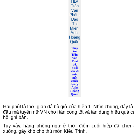
Thầy
trò
Trần
Vân
Phát
tiếc
nuối
khi để
vuột
mất
chiến
thắng.
Ảnh:
Hoàng
Quân
Hai phút là thời gian đá bù giờ của hiệp 1. Nhìn chung, đây là
đấu mà tuyển nữ VN chơi tấn công tốt và tận dụng hiệu quả c
hội ghi bàn.
Tuy vậy, hàng phòng ngự ở thời điểm cuối hiệp đã chơi
xuống, gây khó cho thủ môn Kiều Trinh.