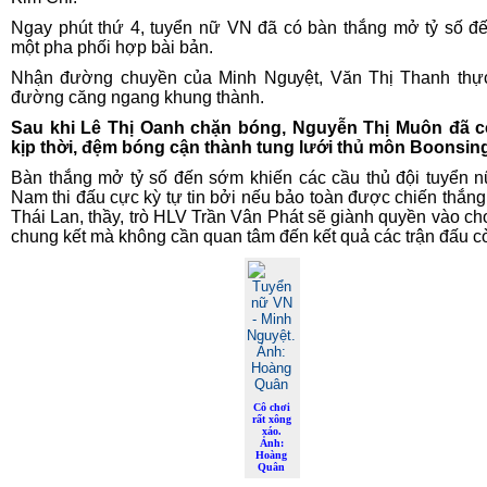
Ngay phút thứ 4, tuyển nữ VN đã có bàn thắng mở tỷ số đ
một pha phối hợp bài bản.
Nhận đường chuyền của Minh Nguyệt, Văn Thị Thanh thự
đường căng ngang khung thành.
Sau khi Lê Thị Oanh chặn bóng, Nguyễn Thị Muôn đã c
kịp thời, đệm bóng cận thành tung lưới thủ môn Boonsin
Bàn thắng mở tỷ số đến sớm khiến các cầu thủ đội tuyển n
Nam thi đấu cực kỳ tự tin bởi nếu bảo toàn được chiến thắng
Thái Lan, thầy, trò HLV Trần Vân Phát sẽ giành quyền vào chơ
chung kết mà không cần quan tâm đến kết quả các trận đấu cò
Cô chơi
rất xông
xáo.
Ảnh:
Hoàng
Quân