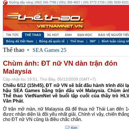
Đường dây nóng: (092) 345-7788 | (091) 356-4657 | (04) 3772-2729 | (08) 3930-8101 
TIN TỨC
THỂ THAO
3G HOT
ẢNH
BẠN ĐỌC
BẢO VỆ NGƯỜI TI
Bóng đá Việt Nam
Bóng đá quốc tế
Thể thao
360°
Bình luận cùng n
Thể thao
SEA Games 25
Chùm ảnh: ĐT nữ VN dàn trận đón
Malaysia
Cập nhật lúc 19:51, Thứ Bảy, 05/12/2009 (GMT+7)
Chiều 6/12 (15h45), ĐT nữ VN sẽ bắt đầu hành trình đòi lạ
hậu SEA Games bằng trận đấu với Malaysia. Chùm ản
Thể thao VietNamNet về buổi tập cuối của thầy trò HL
Vân Phát.
Ở trận mở màn, nữ Malaysia đã để thua nữ Thái Lan đến 1
được nhận diện là đội yếu nhất giải. Chính vì vậy, chiến thắn
cho ĐT nữ VN cũng là điều chắc chắn.