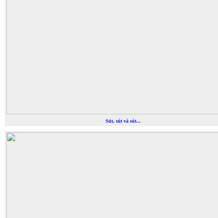
Sút, sút và sút...