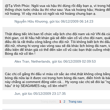
@Tạ Vĩnh Phúc: Ngôi vua và hậu thì đúng rồi đấy bạn ạ, vì trong h
thống chức tước châu âu thì như sau: Vua và hoàng hậu; Hoàng đế
nữ hoàng. Vì vậy mà ko có ngôi và nữ hoàng chung bạn ạ.
Nguyễn Hữu Khương
, gửi lúc 06/12/2009 06:14:23
Thật đáng tiếc khi ban tổ chức xếp lịch cho đội nam và nữ VN đá cu
thời gian, có lẽ hầu hết khán giả sẽ đến sân cổ vũ cho đội nam, quả
điều đó là rất thiếu công bằng cho đội nữ. Tôi không biết lịch thi đấ
đội nữ, nhưng hi vọng vào vòng sau sẽ đá khác lịch bóng đá nam, t
điều kiện để khán giả có thể đến sân cổ vũ các bạn thật cuồng nhiệ
Bóng đá nữ cố lên !
Alex Tran
, Netherlands, gửi lúc 06/12/2009 02:09:53
Các chị cố gắng thi đấu vì màu cờ sắc áo nhé,thật không công bằng
bóng đá nữa lại ít được coi trọng hơn bóng đá nam, điển hình là bài
này chẳng ai comment động viên cả... Hy vọng các chị sẽ đòi lại "n
hậu" ở kỳ SEAGAMES này, cố lên nhé!!!
Jun
, gửi lúc 05/12/2009 23:17:35
Trang trước
1
2
Trang sau