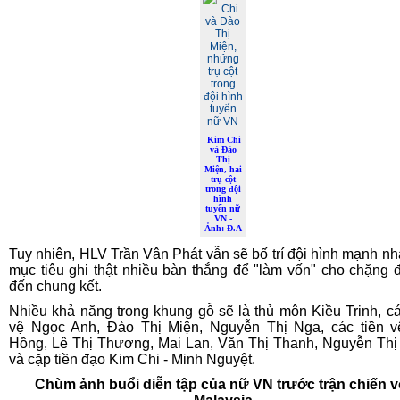
Kim Chi
và Đào
Thị
Miện, hai
trụ cột
trong đội
hình
tuyển nữ
VN -
Ảnh: Đ.A
Tuy nhiên, HLV Trần Vân Phát vẫn sẽ bố trí đội hình mạnh nhấ
mục tiêu ghi thật nhiều bàn thắng để "làm vốn" cho chặng
đến chung kết.
Nhiều khả năng trong khung gỗ sẽ là thủ môn Kiều Trinh, c
vệ Ngọc Anh, Đào Thị Miện, Nguyễn Thị Nga, các tiền 
Hồng, Lê Thị Thương, Mai Lan, Văn Thị Thanh, Nguyễn Th
và cặp tiền đạo Kim Chi - Minh Nguyệt.
Chùm ảnh buổi diễn tập của nữ VN trước trận chiến v