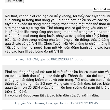
Nói thật, không biết các bạn có để ý không, tôi thấy các tuyển thủ n
của chúng ta trông thật đáng yêu, nữ tính hơn nhiều so với các đội
tuyển nữ khác dù đang mang trọng trách trong một môn thể thao đò
sức mạnh và sự cứng rắn. Thế nhưng các cô gái đáng yêu của chú
lại rất mãnh liệt trong từng pha bóng, mạnh mẻ trong từng pha tran
chấp, mềm mại trong từng bước chạy và từng động tác xử lý bóng,
biệt rất nữ tính trong những pha ăn mừng chiến thắng, thật là đáng
quá đi các cô gái VN !!!.. Chúc Tuyển Nữ VN chúng ta chiến thắng !!
Tôi, cũng như mọi người ham mộ VN luôn đồng hành cùng các bạn.
yêu các bạn !!! yêu bóng đá nữ VN !!!
tanvu
, TP.HCM, gửi lúc 06/12/2009 14:08:30
Phải nói rằng bóng đá nữ luôn bị thiệt rất nhiều khi sự quan tâm và
trợ từ phía lãnh đạo cũng như khán giả. Thành tích của đội bóng n
chúng ta thật đáng khâm phục và trân trọng. Tôi chúc các bạn thi 
thành công trong mùa SG này. Mong các nhà lãnh đạo, tài trợ, khán
quan tâm hơn để BĐN phát triển nhiều hơn (bóng đá nam thì khó p
triển lắm đấy).
Hy vọng sẽ được xem tất cả các trận đấu của đội nữ thi đấu.
Tguyễn Văn Tuyến
, Huế, gửi lúc 06/12/2009 12:09:45