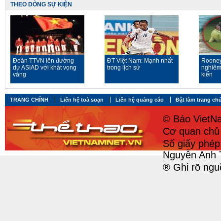
THEO DÒNG SỰ KIỆN
Đoàn TTVN lên đường
ĐT Việt Nam: Mạnh nhất
Rooney
dự ASIAD với khát vọng
trong lịch sử
nghiêm
vàng
kiến
TRANG CHÍNH
Liên hệ toà soạn
Liên hệ quảng cáo
Đặt làm trang ch
© Báo VietNa
Cơ quan chủ 
Số giấy phé
Nguyễn Anh 
® Ghi rõ ngu