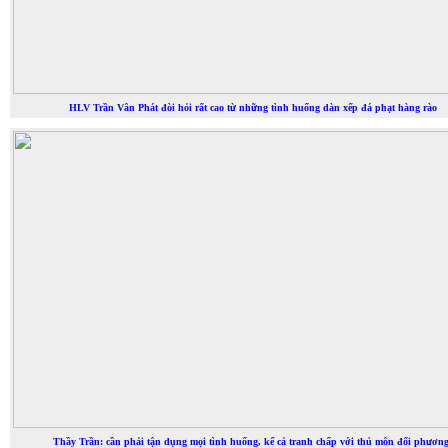
HLV Trần Vân Phát đòi hỏi rất cao từ những tình huống dàn xếp đá phạt hàng rào
Thầy Trần: cần phải tận dụng mọi tình huống, kể cả tranh chấp với thủ môn đối phương