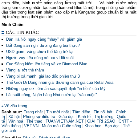
cơm điện, bình nước nóng năng lượng mặt trời…. Và bình nước nóng
tráng kim cương nhân tạo seri Diamond Blue là một trong những sản phẩm
đầu tiên trong loạt sản phẩm cao cấp mà Kangaroo group chuẩn bị ra mắt
thị trường trong thời gian tới.
Minh Chiến
CÁC TIN KHÁC
Dân Hà Nội ngày càng “nhạy” với giảm giá
Bất động sản nghỉ dưỡng đang bội thực?
USD giảm, vàng chưa thể tăng trở lại
Người vay tiêu dùng xót xa vì lãi suất
Cục Đăng kiểm lên tiếng về xe Diamond Blue
Vàng lại rớt thê thảm
Vàng bị xả mạnh, giá lao dốc phiên thứ 3
Thế Giới Di Động nhận giải thưởng danh giá của Retail Asia
Những nguy cơ tiềm ẩn sau quyết định "in tiền" của Mỹ
Lãi suất căng, Ngân hàng Nhà nước lại "vào cuộc"
Về đầu trang
Danh mục:
Trang nhất
Tin mới nhất
Tâm điểm
Tin nổi bật
Chính
trị
Xã hội
Phóng sự điều tra
Giáo dục
Kinh tế - Thị trường
Quốc
tế
Văn hoá
Thể thao
TUANVIETNAM.NET
GIẢI TRÍ 2SAO
CNTT -
Viễn thông
VEF.VN
Muôn màu Cuộc sống
Khoa học
Bạn đọc
Thế
giới ảnh