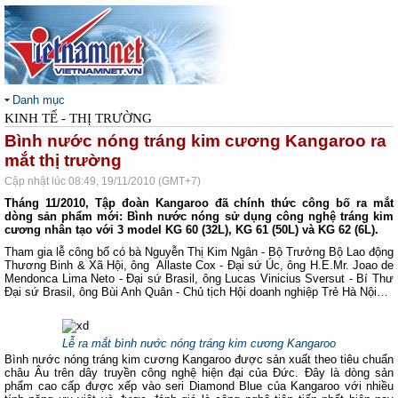
Danh mục
KINH TẾ - THỊ TRƯỜNG
Bình nước nóng tráng kim cương Kangaroo ra
mắt thị trường
Cập nhật lúc 08:49, 19/11/2010 (GMT+7)
Tháng 11/2010, Tập đoàn Kangaroo đã chính thức công bố ra mắt
dòng sản phẩm mới: Bình nước nóng sử dụng công nghệ tráng kim
cương nhân tạo với 3 model KG 60 (32L), KG 61 (50L) và KG 62 (6L).
Tham gia lễ công bố có bà Nguyễn Thị Kim Ngân - Bộ Trưởng Bộ Lao động
Thương Binh & Xã Hội, ông Allaste Cox - Đại sứ Úc, ông H.E.Mr. Joao de
Mendonca Lima Neto - Đại sứ Brasil, ông Lucas Vinicius Sversut - Bí Thư
Đại sứ Brasil, ông Bùi Anh Quân - Chủ tịch Hội doanh nghiệp Trẻ Hà Nội…
Lễ ra mắt bình nước nóng tráng kim cương Kangaroo
Bình nước nóng tráng kim cương Kangaroo được sản xuất theo tiêu chuẩn
châu Âu trên dây truyền công nghệ hiện đại của Đức. Đây là dòng sản
phẩm cao cấp được xếp vào seri Diamond Blue của Kangaroo với nhiều