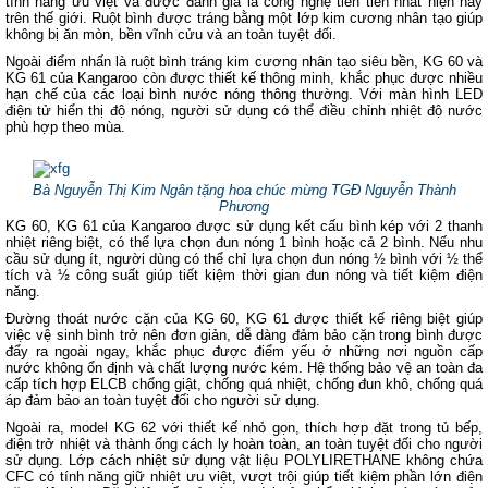
tính năng ưu việt và được đánh giá là công nghệ tiên tiến nhất hiện nay
trên thế giới. Ruột bình được tráng bằng một lớp kim cương nhân tạo giúp
không bị ăn mòn, bền vĩnh cửu và an toàn tuyệt đối.
Ngoài điểm nhấn là ruột bình tráng kim cương nhân tạo siêu bền, KG 60 và
KG 61 của Kangaroo còn được thiết kế thông minh, khắc phục được nhiều
hạn chế của các loại bình nước nóng thông thường. Với màn hình LED
điện tử hiển thị độ nóng, người sử dụng có thể điều chỉnh nhiệt độ nước
phù hợp theo mùa.
Bà Nguyễn Thị Kim Ngân tặng hoa chúc mừng TGĐ Nguyễn Thành
Phương
KG 60, KG 61 của Kangaroo được sử dụng kết cấu bình kép với 2 thanh
nhiệt riêng biệt, có thể lựa chọn đun nóng 1 bình hoặc cả 2 bình. Nếu nhu
cầu sử dụng ít, người dùng có thể chỉ lựa chọn đun nóng ½ bình với ½ thể
tích và ½ công suất giúp tiết kiệm thời gian đun nóng và tiết kiệm điện
năng.
Đường thoát nước cặn của KG 60, KG 61 được thiết kế riêng biệt giúp
việc vệ sinh bình trở nên đơn giản, dễ dàng đảm bảo cặn trong bình được
đẩy ra ngoài ngay, khắc phục được điểm yếu ở những nơi nguồn cấp
nước không ổn định và chất lượng nước kém. Hệ thống bảo vệ an toàn đa
cấp tích hợp ELCB chống giật, chống quá nhiệt, chống đun khô, chống quá
áp đảm bảo an toàn tuyệt đối cho người sử dụng.
Ngoài ra, model KG 62 với thiết kế nhỏ gọn, thích hợp đặt trong tủ bếp,
điện trở nhiệt và thành ống cách ly hoàn toàn, an toàn tuyệt đối cho người
sử dụng. Lớp cách nhiệt sử dụng vật liệu POLYLIRETHANE không chứa
CFC có tính năng giữ nhiệt ưu việt, vượt trội giúp tiết kiệm phần lớn điện