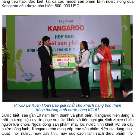
năng tiêu hao. Đặc biệt, tất cả các model sản phẩm bình nước nóng của
Kangaroo đều được bảo hiểm 500. 000 USD.
PTGĐ Lê Xuân Hoàn trao giải nhất cho khách hàng bốc thăm
trúng thưởng bình nước nóng KG 61
Được biết, sau gần 10 năm hình thành và phát triển, Kangaroo hiện đang là
một thương hiệu uy tín phục vụ sức khỏe và tiện nghi gia đình được nhiều
người lựa chọn. Ngoài dòng sản phẩm máy lọc nước tinh khiết RO và cây
nước nóng lạnh, Kangaroo còn cung cấp các sản phẩm điện gia dụng như:
Quạt hơi nước, máy xay thịt, máy sục ozon làm sạch thực phẩm, nồi