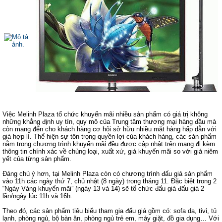
Việc Melinh Plaza tổ chức khuyến mãi nhiều sản phẩm có giá trị không
những khẳng định uy tín, quy mô của Trung tâm thương mại hàng đầu mà
còn mang đến cho khách hàng cơ hội sở hữu nhiều mặt hàng hấp dẫn với
giá hợp lí. Thể hiện sự tôn trọng quyền lợi của khách hàng, các sản phẩm
nằm trong chương trình khuyến mãi đều được cập nhật trên mạng đi kèm
thông tin chính xác về chủng loại, xuất xứ, giá khuyến mãi so với giá niêm
yết của từng sản phẩm.
Đáng chú ý hơn, tại Melinh Plaza còn có chương trình đấu giá sản phẩm
vào 11h các ngày thứ 7, chủ nhật (8 ngày) trong tháng 11. Đặc biệt trong 2
“Ngày Vàng khuyến mãi” (ngày 13 và 14) sẽ tổ chức đấu giá đấu giá 2
lần/ngày lúc 11h và 16h.
Theo đó, các sản phẩm tiêu biểu tham gia đấu giá gồm có: sofa da, tivi, tủ
lạnh, phòng ngủ, bộ bàn ăn, phòng ngủ trẻ em, máy giặt, đồ gia dụng… Với