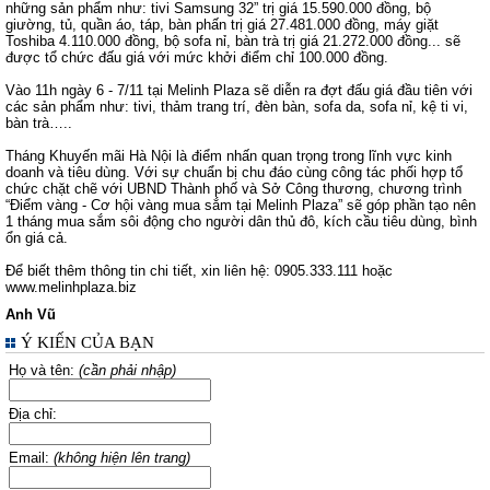
những sản phẩm như: tivi Samsung 32” trị giá 15.590.000 đồng, bộ
giường, tủ, quần áo, táp, bàn phấn trị giá 27.481.000 đồng, máy giặt
Toshiba 4.110.000 đồng, bộ sofa nỉ, bàn trà trị giá 21.272.000 đồng... sẽ
được tổ chức đấu giá với mức khởi điểm chỉ 100.000 đồng.
Vào 11h ngày 6 - 7/11 tại Melinh Plaza sẽ diễn ra đợt đấu giá đầu tiên với
các sản phẩm như: tivi, thảm trang trí, đèn bàn, sofa da, sofa nỉ, kệ ti vi,
bàn trà…..
Tháng Khuyến mãi Hà Nội là điểm nhấn quan trọng trong lĩnh vực kinh
doanh và tiêu dùng. Với sự chuẩn bị chu đáo cùng công tác phối hợp tổ
chức chặt chẽ với UBND Thành phố và Sở Công thương, chương trình
“Điểm vàng - Cơ hội vàng mua sắm tại Melinh Plaza” sẽ góp phần tạo nên
1 tháng mua sắm sôi động cho người dân thủ đô, kích cầu tiêu dùng, bình
ổn giá cả.
Để biết thêm thông tin chi tiết, xin liên hệ: 0905.333.111 hoặc
www.melinhplaza.biz
Anh Vũ
Ý KIẾN CỦA BẠN
Họ và tên:
(cần phải nhập)
Địa chỉ:
Email:
(không hiện lên trang)