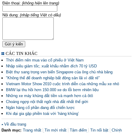
Điện thoại:
(không hiện lên trang)
Nội dung:
(nhập tiếng Việt có dấu)
CÁC TIN KHÁC
Thời điểm nên mua vào cổ phiếu ở Việt Nam
Nhập siêu giảm tốc; xuất khẩu nhằm đích 70 tỷ USD
Biệt thự sang trọng ven biển Singapore của ông chủ nhà băng
"Không thể để doanh nghiệp bất động sản lãi vì đất rẻ"
Vietnam Motor Show 2010 cuộc trình diễn của những mẫu xe nhỏ
BMW lại thu hồi hơn 150.000 xe do lỗi bơm nhiên liệu
Những xe máy khủng đắt tiền và mạnh hơn cả ôtô
Choáng ngợp nội thất ngôi nhà đắt nhất thế giới
Ngân hàng cổ phần đang đổi chiến lược
Khi đại gia gặp phiền toái với ’hàng khủng’
Về đầu trang
Danh mục:
Trang nhất
Tin mới nhất
Tâm điểm
Tin nổi bật
Chính