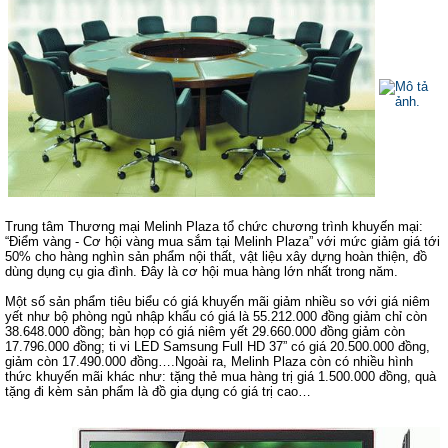
Trung tâm Thương mại Melinh Plaza tổ chức chương trình khuyến mại:
“Điểm vàng - Cơ hội vàng mua sắm tại Melinh Plaza” với mức giảm giá tới
50% cho hàng nghìn sản phẩm nội thất, vật liệu xây dựng hoàn thiện, đồ
dùng dụng cụ gia đình. Đây là cơ hội mua hàng lớn nhất trong năm.
Một số sản phẩm tiêu biểu có giá khuyến mãi giảm nhiều so với giá niêm
yết như bộ phòng ngủ nhập khẩu có giá là 55.212.000 đồng giảm chỉ còn
38.648.000 đồng; bàn họp có giá niêm yết 29.660.000 đồng giảm còn
17.796.000 đồng; ti vi LED Samsung Full HD 37” có giá 20.500.000 đồng,
giảm còn 17.490.000 đồng….Ngoài ra, Melinh Plaza còn có nhiều hình
thức khuyến mãi khác như: tặng thẻ mua hàng trị giá 1.500.000 đồng, quà
tặng đi kèm sản phẩm là đồ gia dụng có giá trị cao…