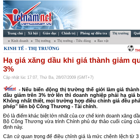
Trang chủ
Xã hội
Giáo dục
Chính trị
Phóng sự điều tra
Thị trường
Quố
Kinh doanh
Thị trường
Thị trường - Tiêu dùng
Rao vặt
KINH TẾ - THỊ TRƯỜNG
TH
Hạ giá xăng dầu khi giá thành giảm q
3%
Cập nhật lúc 17:07, Thứ Ba, 28/07/2009 (GMT+7)
- Nếu biến động thị trường thế giới làm giá thàn
dầu giảm trên 3% trở lên thì doanh nghiệp phải hạ giá b
Không nhất thiết, mọi trường hợp điều chỉnh giá đều phả
phép” liên bộ Công Thương - Tài chính.
Đó là điểm khác biệt lớn nhất của cơ chế kinh doanh xăng dầ
Bộ Công Thương vừa trình Chính phủ dự thảo cuối cùng củ
định này.
Căn cứ quan trọng để điều chỉnh giá là mức chênh lệch từ 3