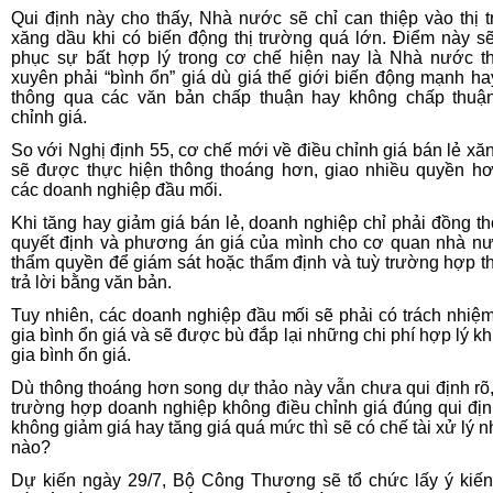
Qui định này cho thấy, Nhà nước sẽ chỉ can thiệp vào thị 
xăng dầu khi có biến động thị trường quá lớn. Điểm này s
phục sự bất hợp lý trong cơ chế hiện nay là Nhà nước 
xuyên phải “bình ổn” giá dù giá thế giới biến động mạnh ha
thông qua các văn bản chấp thuận hay không chấp thuậ
chỉnh giá.
So với Nghị định 55, cơ chế mới về điều chỉnh giá bán lẻ xă
sẽ được thực hiện thông thoáng hơn, giao nhiều quyền h
các doanh nghiệp đầu mối.
Khi tăng hay giảm giá bán lẻ, doanh nghiệp chỉ phải đồng th
quyết định và phương án giá của mình cho cơ quan nhà n
thẩm quyền để giám sát hoặc thẩm định và tuỳ trường hợp th
trả lời bằng văn bản.
Tuy nhiên, các doanh nghiệp đầu mối sẽ phải có trách nhiệ
gia bình ổn giá và sẽ được bù đắp lại những chi phí hợp lý kh
gia bình ổn giá.
Dù thông thoáng hơn song dự thảo này vẫn chưa qui định rõ,
trường hợp doanh nghiệp không điều chỉnh giá đúng qui đị
không giảm giá hay tăng giá quá mức thì sẽ có chế tài xử lý n
nào?
Dự kiến ngày 29/7, Bộ Công Thương sẽ tổ chức lấy ý kiế