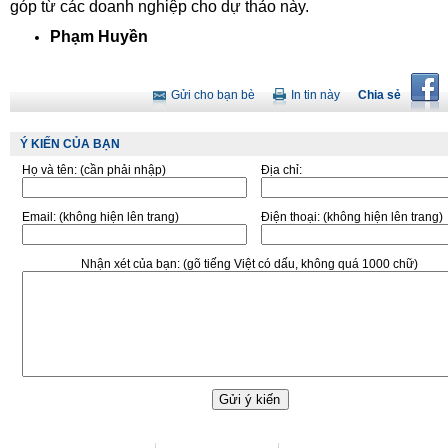
góp từ các doanh nghiệp cho dự thảo này.
Phạm Huyền
Gửi cho bạn bè
In tin này
Chia sẻ
Ý KIẾN CỦA BẠN
Họ và tên:
(cần phải nhập)
Địa chỉ:
Email:
(không hiện lên trang)
Điện thoại:
(không hiện lên trang)
Nhận xét của bạn:
(gõ tiếng Việt có dấu, không quá 1000 chữ)
Liên hệ tòa soạn
Liên hệ quảng cáo
Đặt VietNamNet làm trang chu