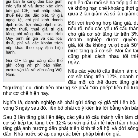
giá bán lẻ xăng dầu bao gồm
nghiệp đầu mối sẽ hạ tiếp giá b
các yếu tố và được xác định
và không hạn chế khoảng thời 
bởi giá CIF, thuế nhập khẩu,
giữa 2 lần giảm và số lần giảm g
thuế tiêu thụ đặc biệt, tỷ giá
ngoại tệ, chi phí kinh doanh
Đối với trường hợp tăng giá, d
định mức, lợi nhuận định mức
nêu rõ, nếu các yếu tố cấu thà
trước thuế, thuế giá trị gia
tăng, phí xăng dầu, mức trích
cho giá cơ sở tăng từ trên 3
Quỹ bình ổn giá và các loại
doanh nghiệp được quyền
thuế, phí và các khoản trích
giá, tối đa không vượt quá 5
nộp khác theo quy định hiện
mức tăng giá cơ sở. Mỗi lần tă
hành.
cũng phải cách nhau tối thi
Giá CIF là giá xăng dầu thế
ngày.
giới cộng với phí bảo hiểm,
cước vận tải về đến cảng Việt
Nếu các yếu tố cấu thành làm c
Nam.
cơ sở tăng trên 12%, doanh 
đầu mối có thể được tăng gi
“ngưỡng” qui định trên nhưng sẽ phải “xin phép” liên bộ tư
như cơ chế hiện nay.
Nghĩa là, doanh nghiệp sẽ phải gửi đăng ký giá tới liên bộ.
vòng 3 ngày sau đó, liên bộ phải có ý kiến trả lời bằng văn bả
Sau 3 lần tăng giá liên tiếp, các yếu tố cấu thành vẫn làm c
cơ sở tiếp tục tăng trên 12% so với giá bán lẻ hiện hành hoặ
tăng giá ảnh hưởng đến phát triển kinh tế xã hội và đời sốn
dân, Nhà nước sẽ áp dụng các biện pháp bình ổn giá.