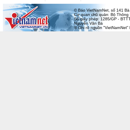
© Báo VietNamNet, số 141 Bà T
Cơ quan chủ quản: Bộ Thông t
Số giấy phép: 1285/GP - BTTT
Nguyễn Văn Bá
® Ghi rõ nguồn "VietNamNet" khi