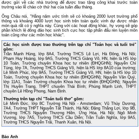
được gửi về các nhà trường để được trao tặng công khai trước toàn
trường vào lễ chào cờ thứ hai của tuần đầu tháng.
Ông Châu nói, "Hằng năm ước tính sẽ có khoảng 2000 lượt trường phổ
thông và khoảng 4000 lượt học sinh trên toàn quốc vinh dự được nhận
món quà rất có ý nghĩa này. Cùng với các hoạt động khác, hy vọng sẽ góp
phần khích lệ đông đảo học sinh tích cực học tập phấn đấu rèn luyện môn
toán cũng như các môn học khác".
Các học sinh được trao thưởng trên tạp chí "Toán học và tuổi trẻ"
gồm:
Trần Mạnh Hùng, lớp 8A4, Trường THCS Lê Lợi, Hà Đông, Hà Nội;
Phạm Huy Hoàng, lớp 9A5, Trường THCS Giảng Võ, HN, hiện là HS lớp
10 Toán, Trường chuyên Khoa học tự nhiên (ĐHQGHN); Nguyễn Chí
Tùng, lớp 7A, Trường THCS Giảng Võ, hiện là HS lớp 8A10 của trường;
Lê Minh Phúc, lớp 9A5, Trường THCS Giảng Võ, HN, hiện là HS lớp 10
Toán, Trường chuyên Khoa học tự nhiên (ĐHQGHN); Nguyễn Văn Quý,
lớp 11A1, Toán Trường chuyên Khoa học tự nhiên (ĐHQGHN); Nguyễn
Thị Huyền Trang, THPT chuyên Thái Bình; Phùng Mạnh Linh, THPT
chuyên Lê Hồng Phong, Nam Định.
Thưởng trên tạp chí "Toán tuổi thơ" gồm:
Lê Minh Đức, lớp 8C Trường Hà Nội - Amsterdam; Vũ Thùy Dương,
7A4, Trường THPT Nguyễn Tất Thành, Hà Nội; Đặng Thắng Lợi, lớp 9B,
Trường THCS Nguyễn Thượng Hiền, Ứng Hòa, Hà Nội; Ngô Minh
Vương, lớp 7A5, Trường THCS Cầu Diễn; Trần Tuấn Nghĩa, lớp 9A5,
Trường THCS Nguyễn Trãi, Thanh Xuân, Hà Nội.
Bảo Anh