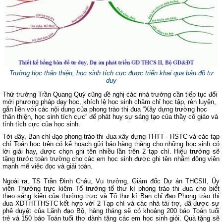
Trường học thân thiện, học sinh tích cực được triển khai qua bản đồ tư
duy
Thứ trưởng Trần Quang Quý cũng đề nghị các nhà trường cần tiếp tục đổi
mới phương pháp dạy học, khích lệ học sinh chăm chỉ học tập, rèn luyện,
gắn liền với các nội dung của phong trào thi đua “Xây dựng trường học
thân thiện, học sinh tích cực” để phát huy sự sáng tạo của thầy cô giáo và
tính tích cực của học sinh.
Tới đây, Ban chỉ đạo phong trào thi đua xây dựng THTT - HSTC và các tạp
chí Toán học trên có kế hoạch gửi báo hàng tháng cho những học sinh có
lời giải hay, được chọn ghi tên nhiều lần trên 2 tạp chí. Hiệu trưởng sẽ
tặng trước toàn trường cho các em học sinh được ghi tên nhằm động viên
mạnh mẽ việc đọc và giải toán.
Ngoài ra, TS Trần Đình Châu, Vụ trưởng, Giám đốc Dự án THCSII, Ủy
viên Thường trực kiêm Tổ trưởng tổ thư kí phong trào thi đua cho biết
theo sáng kiến của thường trực và Tổ thư kí Ban chỉ đạo Phong trào thi
đua XDTHTTHSTC kết hợp với 2 Tạp chí và các nhà tài trợ, đã được sự
phê duyệt của Lãnh đạo Bộ, hàng tháng sẽ có khoảng 200 báo Toán tuổi
trẻ và 150 báo Toán tuổi thơ dành tặng các em học sinh giỏi. Quà tặng sẽ