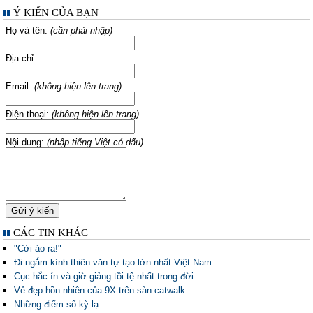
Ý KIẾN CỦA BẠN
Họ và tên:
(cần phải nhập)
Địa chỉ:
Email:
(không hiện lên trang)
Điện thoại:
(không hiện lên trang)
Nội dung:
(nhập tiếng Việt có dấu)
CÁC TIN KHÁC
"Cởi áo ra!"
Đi ngắm kính thiên văn tự tạo lớn nhất Việt Nam
Cục hắc ín và giờ giảng tồi tệ nhất trong đời
Vẻ đẹp hồn nhiên của 9X trên sàn catwalk
Những điểm số kỳ lạ