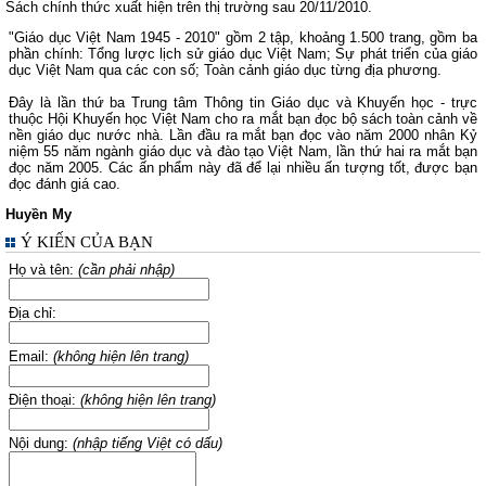
Sách chính thức xuất hiện trên thị trường sau 20/11/2010.
"Giáo dục Việt Nam 1945 - 2010" gồm 2 tập, khoảng 1.500 trang, gồm ba
phần chính: Tổng lược lịch sử giáo dục Việt Nam; Sự phát triển của giáo
dục Việt Nam qua các con số; Toàn cảnh giáo dục từng địa phương.
Đây là lần thứ ba Trung tâm Thông tin Giáo dục và Khuyến học - trực
thuộc Hội Khuyến học Việt Nam cho ra mắt bạn đọc bộ sách toàn cảnh về
nền giáo dục nước nhà. Lần đầu ra mắt bạn đọc vào năm 2000 nhân Kỷ
niệm 55 năm ngành giáo dục và đào tạo Việt Nam, lần thứ hai ra mắt bạn
đọc năm 2005. Các ấn phẩm này đã để lại nhiều ấn tượng tốt, được bạn
đọc đánh giá cao.
Huyền My
Ý KIẾN CỦA BẠN
Họ và tên:
(cần phải nhập)
Địa chỉ:
Email:
(không hiện lên trang)
Điện thoại:
(không hiện lên trang)
Nội dung:
(nhập tiếng Việt có dấu)