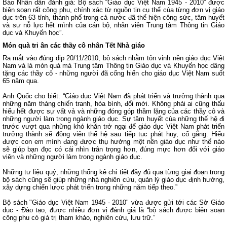
Báo Nhân dân đánh giá: Bộ sách “Giáo dục Việt Nam 1945 - 2010” được
biên soạn rất công phu, chính xác từ nguồn tin cụ thể của từng đơn vị giáo
dục trên 63 tỉnh, thành phố trong cả nước đã thể hiện công sức, tâm huyết
và sự nỗ lực hết mình của cán bộ, nhân viên Trung tâm Thông tin Giáo
dục và Khuyến học”.
Món quà tri ân các thầy cô nhân Tết Nhà giáo
Ra mắt vào đúng dịp 20/11/2010, bộ sách nhằm tôn vinh nền giáo dục Việt
Nam và là món quà mà Trung tâm Thông tin Giáo dục và Khuyến học dâng
tặng các thầy cô - những người đã cống hiến cho giáo dục Việt Nam suốt
65 năm qua.
Anh Quốc cho biết: “Giáo dục Việt Nam đã phát triển và trưởng thành qua
những năm tháng chiến tranh, hòa bình, đổi mới. Không phải ai cũng thấu
hiểu hết được sự vất vả và những đóng góp thầm lặng của các thầy cô và
những người làm trong ngành giáo dục. Sự tâm huyết của những thế hệ đi
trước vượt qua những khó khăn trở ngại để giáo dục Việt Nam phát triển
trưởng thành sẽ động viên thế hệ sau tiếp tục phát huy, cố gắng. Hiểu
được con em mình đang được thụ hưởng một nền giáo dục như thế nào
sẽ giúp bạn đọc có cái nhìn trân trọng hơn, đúng mực hơn đối với giáo
viên và những người làm trong ngành giáo dục.
Những tư liệu quý, những thống kê chi tiết đầy đủ qua từng giai đoạn trong
bộ sách cũng sẽ giúp những nhà nghiên cứu, quản lý giáo dục định hướng,
xây dựng chiến lược phát triển trong những năm tiếp theo.”
Bộ sách "Giáo dục Việt Nam 1945 - 2010" vừa được gửi tới các Sở Giáo
dục - Đào tạo, được nhiều đơn vị đánh giá là “bộ sách được biên soạn
công phu có giá trị tham khảo, nghiên cứu, lưu trữ.”