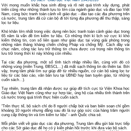
Với mong muốn khắc họa sinh động và rõ nét quá trình xây dựng, phát
triển cũng như những thành tựu to lớn của ngành giáo dục và đào tạo Việt
Nam, cùng bức tranh toàn cảnh về giáo dục - đào tạo các địa phương trên
cả nước, trung tâm đã cử cán bộ đi tới từng địa phương để thu thập, sàng
lọc tư liệu.
Khó khăn lớn nhất trong việc dựng nên bức tranh toàn cảnh giáo dục trong
65 năm là vấn đề tìm kiếm tư liệu. Có những thời kì lịch sử cực kì khó
kiếm thông tin, con số liên quan như giáo dục tại vùng giải phóng trong
những năm tháng kháng chiến chống Pháp và chống Mỹ. Cách đây vài
chục năm, công tác lưu trữ thông tin chưa được coi trọng nên thông tin
lưu trữ trong thời kì này không còn nhiều.
Tại các địa phương, một số tỉnh tách nhập nhiều lần, cùng với đó có
những vùng (miền Trung, ĐBSCL…) đã mất sạch thông tin do thiên tai. Bởi
vậy, trung tâm phải tìm sự giúp đỡ từ nhiều nguồn, cử cán bộ sàng lọc tư
liệu từ các báo cáo, văn bản lưu tại UBND hay ban tuyên giáo, từ những
cuốn sách…).
Tuy nhiên, trung tâm đã nhận được sự giúp đỡ tích cực từ Viện Khoa học
Giáo dục Việt Nam cũng như sự hợp tác, ủng hộ của nhiều tỉnh thành trên
cả nước trong quá trình thực hiện cuốn sách.
“Trên thực tế, bộ sách chỉ do 8 người chấp bút và ban biên soạn chỉ gồm
khoảng 10 người nhưng đằng sau đó là sự góp sức của hàng trăm người
cung cấp thông tin và tìm kiếm tư liệu” - anh Quốc chia sẻ.
Mỗi phần viết về giáo dục các địa phương, Trung tâm đều gửi bài trực tiếp
cho các Sở giáo dục để họ có ý kiến phản hồi trước khi đưa vào bộ sách.