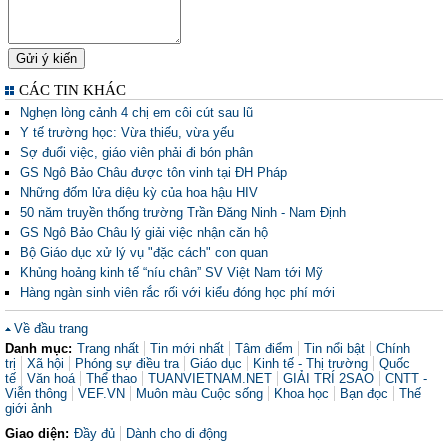
CÁC TIN KHÁC
Nghẹn lòng cảnh 4 chị em côi cút sau lũ
Y tế trường học: Vừa thiếu, vừa yếu
Sợ đuổi việc, giáo viên phải đi bón phân
GS Ngô Bảo Châu được tôn vinh tại ĐH Pháp
Những đốm lửa diệu kỳ của hoa hậu HIV
50 năm truyền thống trường Trần Đăng Ninh - Nam Định
GS Ngô Bảo Châu lý giải việc nhận căn hộ
Bộ Giáo dục xử lý vụ "đặc cách" con quan
Khủng hoảng kinh tế “níu chân” SV Việt Nam tới Mỹ
Hàng ngàn sinh viên rắc rối với kiểu đóng học phí mới
Về đầu trang
Danh mục:
Trang nhất
Tin mới nhất
Tâm điểm
Tin nổi bật
Chính
trị
Xã hội
Phóng sự điều tra
Giáo dục
Kinh tế - Thị trường
Quốc
tế
Văn hoá
Thể thao
TUANVIETNAM.NET
GIẢI TRÍ 2SAO
CNTT -
Viễn thông
VEF.VN
Muôn màu Cuộc sống
Khoa học
Bạn đọc
Thế
giới ảnh
Giao diện:
Đầy đủ
Dành cho di động