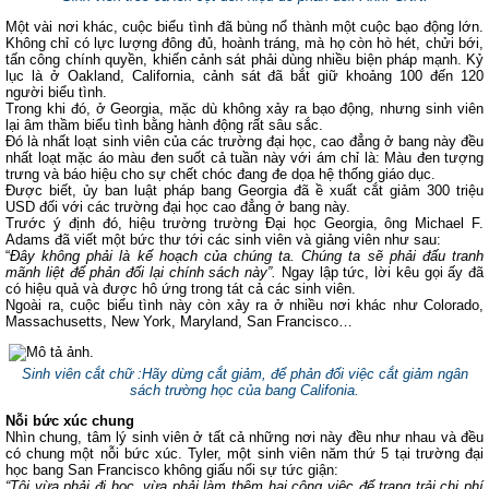
Một vài nơi khác, cuộc biểu tình đã bùng nổ thành một cuộc bạo động lớn.
Không chỉ có lực lượng đông đủ, hoành tráng, mà họ còn hò hét, chửi bới,
tấn công chính quyền, khiến cảnh sát phải dùng nhiều biện pháp mạnh. Kỷ
lục là ở Oakland, California, cảnh sát đã bắt giữ khoảng 100 đến 120
người biểu tình.
Trong khi đó, ở Georgia, mặc dù không xảy ra bạo động, nhưng sinh viên
lại âm thầm biểu tình bằng hành động rất sâu sắc.
Đó là nhất loạt sinh viên của các trường đại học, cao đẳng ở bang này đều
nhất loạt mặc áo màu đen suốt cả tuần này với ám chỉ là: Màu đen tượng
trưng và báo hiệu cho sự chết chóc đang đe dọa hệ thống giáo dục.
Được biết, ủy ban luật pháp bang Georgia đã ề xuất cắt giảm 300 triệu
USD đối với các trường đại học cao đẳng ở bang này.
Trước ý định đó, hiệu trường trường Đại học Georgia, ông Michael F.
Adams đã viết một bức thư tới các sinh viên và giảng viên như sau:
“
Đây không phải là kế hoạch của chúng ta. Chúng ta sẽ phải đấu tranh
mãnh liệt để phản đối lại chính sách này”.
Ngay lập tức, lời kêu gọi ấy đã
có hiệu quả và được hô ứng trong tát cả các sinh viên.
Ngoài ra, cuộc biểu tình này còn xảy ra ở nhiều nơi khác như Colorado,
Massachusetts, New York, Maryland, San Francisco…
Sinh viên cắt chữ :Hãy dừng cắt giảm, để phản đối việc cắt giảm ngân
sách trường học của bang Califonia.
Nỗi bức xúc chung
Nhìn chung, tâm lý sinh viên ở tất cả những nơi này đều như nhau và đều
có chung một nỗi bức xúc. Tyler, một sinh viên năm thứ 5 tại trường đại
học bang San Francisco không giấu nổi sự tức giận:
“Tôi vừa phải đi học, vừa phải làm thêm hai công việc để trang trải chi phí