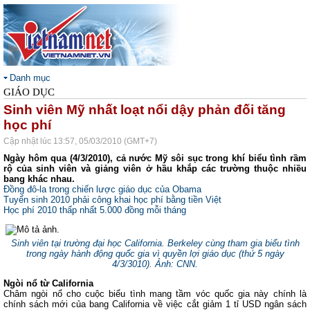
Danh mục
GIÁO DỤC
Sinh viên Mỹ nhất loạt nổi dậy phản đối tăng
học phí
Cập nhật lúc 13:57, 05/03/2010 (GMT+7)
Ngày hôm qua (4/3/2010), cả nước Mỹ sôi sục trong khí biểu tình rầm
rộ của sinh viên và giảng viên ở hầu khắp các trường thuộc nhiều
bang khác nhau.
Đồng đô-la trong chiến lược giáo dục của Obama
Tuyển sinh 2010 phải công khai học phí bằng tiền Việt
Học phí 2010 thấp nhất 5.000 đồng mỗi tháng
Sinh viên tại trường đại học California. Berkeley cùng tham gia biểu tình
trong ngày hành động quốc gia vì quyền lợi giáo dục (thứ 5 ngày
4/3/3010). Ảnh: CNN.
Ngòi nổ từ California
Châm ngòi nổ cho cuộc biểu tình mang tầm vóc quốc gia này chính là
chính sách mới của bang California về việc cắt giảm 1 tỉ USD ngân sách