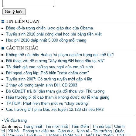
TIN LIÊN QUAN
Đồng đô-la trong chiến lược giáo dục của Obama
Tuyển sinh 2010 phải công khai học phí bằng tiền Việt
Học phí 2010 thấp nhất 5.000 đồng mỗi tháng
CÁC TIN KHÁC
Không thể nói thầy Hoàng “vi phạm nghiêm trọng qui chế thi”!
Đối thoại với đề cương "Xây dựng ĐH hàng đầu tại VN"
Tôi đánh giá cao những suy nghĩ của em nữ sinh
ĐH ngoài công lập: Phổ biến "cơm chấm cơm"
Tuyển sinh 2007: Có trường tuyển mới gấp 4 lần
2 thay đổi trong tuyển sinh ĐH, CĐ 2003
Bộ GD&ĐT trả lời dân tham gia đối thoại với Thủ tướng
Hiệu trưởng bị tố cáo tham ô không được dự lễ khai giảng
TP.HCM: Phát hiện thêm một vụ "chạy trường"
Các trường ĐH phía Bắc xét tuyển 12.128 chỉ tiêu NV2
Về đầu trang
Danh mục:
Trang nhất
Tin mới nhất
Tâm điểm
Tin nổi bật
Chính
trị
Xã hội
Phóng sự điều tra
Giáo dục
Kinh tế - Thị trường
Quốc
tế
Văn hoá
Thể thao
TUANVIETNAM.NET
GIẢI TRÍ 2SAO
CNTT -