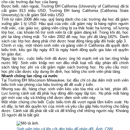
cho các trường đại học của bang.
Được biết, năm ngoái, Trường ĐH California (University of California) đã bị
cắt giảm 813 triệu USD, Trường ĐH bang California (California State
University) bị cắt giảm 564 triệu USD.
Tính từ năm 2008 đến nay, quỹ bang dành cho các trường đại học đã giảm
xuống gần 1 tỷ USD. Hậu quả của việc cắt giảm này là hàng nghìn người
mất việc, các giáo sư, giảng viên cũng bị sa thải hoặc hạ lương, số lượng
lớp học, các khoản hỗ trợ sinh viên bị cắt giảm đáng kể. Trong khi đó, học
phí lại tăng chóng mặt. Từ năm 2002 đế nay, học phí đã tăng 182%. Danh
sách các lớp học đang phải chờ được hoạt động tăng gấp đôi hoặc gấp 3.
Chính vì vậy, một nhóm sinh viên và giảng viên ở California đã quyết định
biểu tình, kêu gọi lấy ngày 4/3 là ngày hành động quốc gia bảo vệ quyền
lợi giáo dục.
Ngay lập tức, cuộc biểu tình đã được ủng hộ mạnh mẽ và lan rộng khắp
nước Mỹ. Sinh viên khắp nơi nơi đều nhất loạt nổi dậy phản đối chính
sách tăng học phí và cắt giảm ngân sách trường học. Họ yêu cầu mức
học phí cần được xây dựng ổn định, học bổng cho sinh viên phải tăng.
Nhanh chóng lan rộng cả nước
Tại Trường ĐH Wisconsin Milwaukee, lúc đầu chỉ có đại diện một sinh viên
biểu tình vào phòng của hiệu trưởng để đề xuất ý kiến..
Nhưng sau đó, hàng chục sinh viên kéo vào tòa nhà và la hét, phản đối.
Lực lượng cảnh sát đã phải huy động đến ngay lập tức. Họ phải mất hàng
giờ mới vào vây và khống chế được đám sinh viên này.
Một nhân chứng cho biết: Cuộc biểu tình đã vượt ngoài tầm kiểm soát. Họ
xô đẩy, la hét đòi quyền lợi của mình và yêu cầu gặp hiệu trưởng cho bằng
được. Cảnh sát đã phải rất vất vả để khống chế những người này. Khoảng
15 người đã bị bắt giữ.
Sinh viên trèo cả lên cột đèn hiệu để phản đối.
Ảnh: CNN.