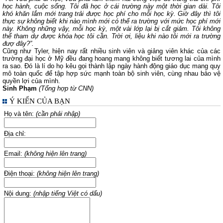
học hành, cuộc sống. Tôi đã học ở cái trường này một thời gian dài. Tôi
khó khăn lắm mới trang trải được học phí cho mỗi học kỳ. Giờ đây thì tôi
thực sự không biết khi nào mình mới có thể ra trường với mức học phí mới
này. Không những vậy, mỗi học kỳ, một vài lớp lại bị cắt giảm. Tôi không
thể tham dự được khóa học tôi cần. Trời ơi, liệu khi nào tôi mới ra trường
đượ đây?”.
Cũng như Tyler, hiện nay rất nhiều sinh viên và giảng viên khác của các
trường đại học ở Mỹ đều đang hoang mang không biết tương lai của mình
ra sao. Đó là lí do họ kêu gọi thành lập ngày hành động giáo dục mang quy
mô toàn quốc để tập hợp sức mạnh toàn bộ sinh viên, cùng nhau bảo vệ
quyền lợi của mình.
Sinh Phạm
(Tổng hợp từ CNN)
Ý KIẾN CỦA BẠN
Họ và tên:
(cần phải nhập)
Địa chỉ:
Email:
(không hiện lên trang)
Điện thoại:
(không hiện lên trang)
Nội dung:
(nhập tiếng Việt có dấu)