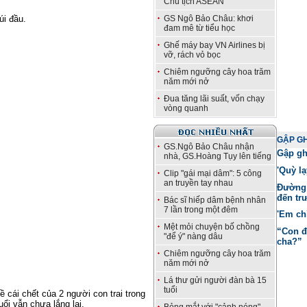
Chủ tịch ASEAN
úi đầu.
GS Ngô Bảo Châu: khơi
đam mê từ tiểu học
Ghế máy bay VN Airlines bị
vỡ, rách vỏ bọc
Chiêm ngưỡng cây hoa trăm
năm mới nở
Đua tăng lãi suất, vốn chạy
vòng quanh
GẬP G
GS.Ngô Bảo Châu nhận
Gập gh
nhà, GS.Hoàng Tụy lên tiếng
'Quỳ l
Clip "gái mại dâm": 5 công
an truyền tay nhau
Đường 
đến tr
Bác sĩ hiếp dâm bệnh nhân
7 lần trong một đêm
'Em ch
Mệt mỏi chuyện bố chồng
“Con đ
"để ý" nàng dâu
cha?”
Chiêm ngưỡng cây hoa trăm
năm mới nở
Lá thư gửi người đàn bà 15
tuổi
cái chết của 2 người con trai trong
uổi vẫn chưa lắng lại.