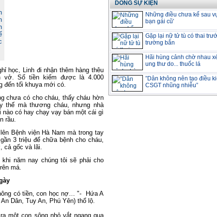
DÒNG SỰ KIỆN
n
Những điều chưa kể sau vụ
n
bạn gái cũ'
n
ế
Gặp lại nữ tử tù có thai trư
c
trường bắn
.
Hãi hùng cảnh chờ nhau x
ung thư do... thuốc lá
ỉ học, Linh đi nhận thêm hàng thêu
 vở. Số tiền kiếm được là 4.000
”Dân không nên tạo điều k
ng đến tối khuya mới có.
CSGT nhũng nhiễu”
ng chưa có cho cháu, thấy cháu hờn
hấy thế mà thương cháu, nhưng nhà
i nào có hay chạy vạy bán một cái gì
n rầu.
 lên Bệnh viện Hà Nam mà trong tay
gần 3 triệu để chữa bệnh cho cháu,
 cả gốc và lãi.
khi năm nay chúng tôi sẽ phải cho
trên má.
ngày
không có tiền, con học nợ… "- Hứa A
 An Dân, Tuy An, Phú Yên) thổ lộ.
ra một con sông nhỏ vắt ngang qua