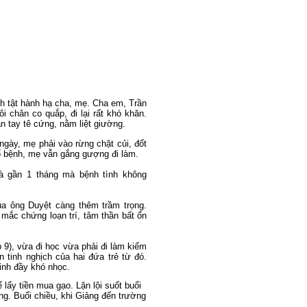
nh tật hành hạ cha, mẹ. Cha em, Trần
ôi chân co quắp, đi lại rất khó khăn.
chân tay tê cứng, nằm liệt giường.
gày, mẹ phải vào rừng chặt củi, đốt
đổ bệnh, mẹ vẫn gắng gượng đi làm.
hà gần 1 tháng mà bệnh tình không
ủa ông Duyệt càng thêm trầm trọng.
mắc chứng loạn trí, tâm thần bất ổn
 9), vừa đi học vừa phải đi làm kiếm
n tinh nghịch của hai đứa trẻ từ đó.
inh đầy khó nhọc.
lấy tiền mua gạo. Lặn lội suốt buổi
g. Buổi chiều, khi Giảng đến trường