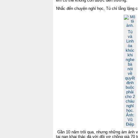
em có thể không còn được đến trường.
Nhắc đến chuyện nghỉ học, Tú chỉ lẳng lặng c
Tú
và
Linh
òa
khóc
khi
nghe
bà
nói
về
quyết
định
buộc
phải
cho 2
cháu
nghỉ
học.
Ảnh:
Vũ
Điệp
Gần 10 năm trôi qua, nhưng những ám ảnh về 
tai nạn khai thác đá với đôi vợ chồng già 70 t