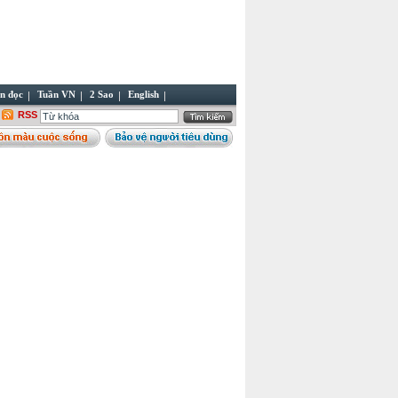
n đọc
Tuần VN
2 Sao
English
RSS