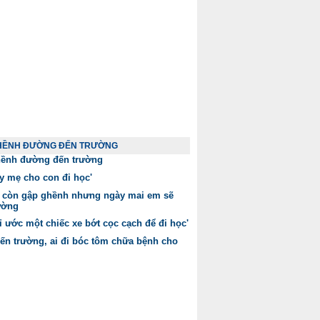
HỀNH ĐƯỜNG ĐẾN TRƯỜNG
ềnh đường đến trường
ạy mẹ cho con đi học'
còn gập ghềnh nhưng ngày mai em sẽ
ường
ỉ ước một chiếc xe bớt cọc cạch để đi học'
ến trường, ai đi bóc tôm chữa bệnh cho