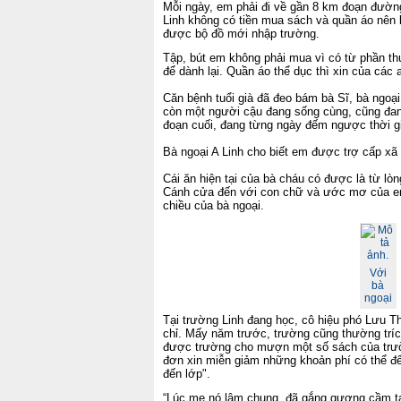
Mỗi ngày, em phải đi về gần 8 km đoạn đườn
Linh không có tiền mua sách và quần áo nên 
được bộ đồ mới nhập trường.
Tập, bút em không phải mua vì có từ phần 
để dành lại. Quần áo thể dục thì xin của các 
Căn bệnh tuổi già đã đeo bám bà Sĩ, bà ngoạ
còn một người cậu đang sống cùng, cũng đa
đoạn cuối, đang từng ngày đếm ngược thời 
Bà ngoại A Linh cho biết em được trợ cấp xã
Cái ăn hiện tại của bà cháu có được là từ l
Cánh cửa đến với con chữ và ước mơ của em
chiều của bà ngoại.
Với
bà
ngoại
Tại trường Linh đang học, cô hiệu phó Lưu Th
chỉ. Mấy năm trước, trường cũng thường tríc
được trường cho mượn một số sách của trườ
đơn xin miễn giảm những khoản phí có thể 
đến lớp".
“Lúc mẹ nó lâm chung, đã gắng gượng cầm t