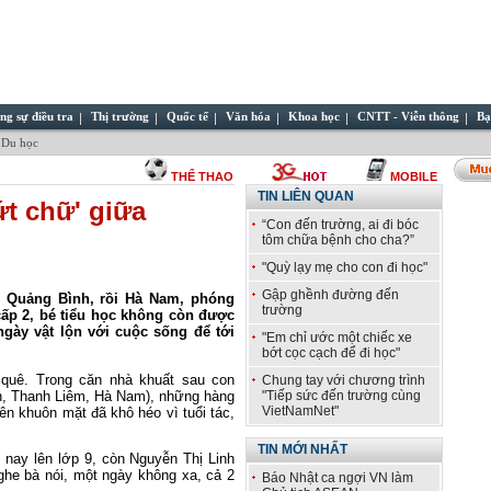
ng sự điều tra
Thị trường
Quốc tế
Văn hóa
Khoa học
CNTT - Viễn thông
Bạ
 Du học
THỂ THAO
MOBILE
TIN LIÊN QUAN
ứt chữ' giữa
“Con đến trường, ai đi bóc
tôm chữa bệnh cho cha?”
"Quỳ lạy mẹ cho con đi học"
Gập ghềnh đường đến
i Quảng Bình, rồi Hà Nam, phóng
trường
cấp 2, bé tiểu học không còn được
gày vật lộn với cuộc sống để tới
"Em chỉ ước một chiếc xe
bớt cọc cạch để đi học"
quê. Trong căn nhà khuất sau con
Chung tay với chương trình
, Thanh Liêm, Hà Nam), những hàng
"Tiếp sức đến trường cùng
VietNamNet"
n khuôn mặt đã khô héo vì tuổi tác,
TIN MỚI NHẤT
nay lên lớp 9, còn Nguyễn Thị Linh
he bà nói, một ngày không xa, cả 2
Báo Nhật ca ngợi VN làm