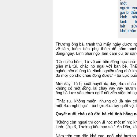
một
người co
gái bị thầ
kinh nê
kinh t
hết sứ
khó khăn
Thương ông bà, tranh thủ mấy ngày được ngh
về làm, kiếm tiền phụ thêm để sắm sách
đồng/ngày, Linh phải ngồi làm cặm cụi từ sá
“Có nhiều hôm, Tú về xin tiền đóng học như
giận mà tủi, chắc nó ngại với bạn bè. T
nghèo nên chúng tôi đành nghiến răng chờ kh
đó mới có cho cháu đóng được” - bà Lực buồ
Mới đây, Tú bị xuất huyết dạ dày, đưa cháu
không có một đồng, lại chạy vạy vay mượn 
ông bà Lực vẫn chưa nghĩ nổi đến việc trả nợ,
“Thật sự, không muốn, nhưng cứ đà này có 
một đứa nghỉ học” - bà Lực đưa tay quệt vội 
Quyết nuôi cháu dù đời bà chỉ tính bằng 
"Không còn ngoại thì con đi học một mình; 
Linh (lớp 3, Trường tiểu học số 1 An Dân, xã
Nằm trên con dốc khá cao, ngôi nhà hướng 