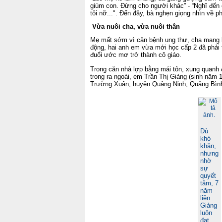
giùm con. Đừng cho người khác” - “Nghĩ đến 
tôi nỡ...". Đến đây, bà nghẹn giọng nhìn về p
Vừa nuôi cha, vừa nuôi thân
Mẹ mất sớm vì căn bệnh ung thư, cha mang 
động, hai anh em vừa mới học cấp 2 đã phải 
đuổi ước mơ trở thành cô giáo.
Trong căn nhà lợp bằng mái tôn, xung quanh 
trong ra ngoài, em Trần Thị Giảng (sinh năm 
Trường Xuân, huyện Quảng Ninh, Quảng Bình) 
Dù
khó
khăn,
nhưng
nhờ
sự
quyết
tâm, 7
năm
liền
Giảng
luôn
đạt