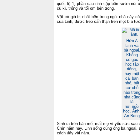
quốc lộ 1; phần sau nhà cặp bên sườn núi 
cũ kĩ, trống và tối om bên trong.
Vật có giá trị nhất bên trong ngôi nhà này c
của Linh, được treo cẩn thận trên một bìa t
Hứa A
Linh và
bà ngoại
Không
có góc
học tập
riêng,
hay một
cái bàn
nhỏ, bất
cứ chỗ
nào tron
nhà cũn
là
nơi ngồi
học. Ảnh
An Bang
Sinh ra trên bàn mổ, mất mẹ vì yếu sức sau c
Chín năm nay, Linh sống cùng ông bà ngoại, 
cách đây vài năm.