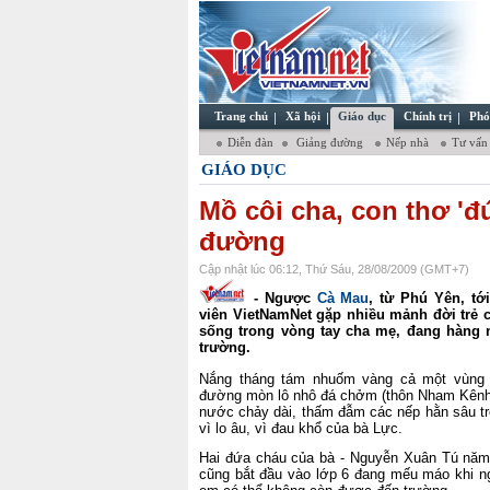
Trang chủ
Xã hội
Giáo dục
Chính trị
Phó
Diễn đàn
Giảng đường
Nếp nhà
Tư vấn
GIÁO DỤC
Mồ côi cha, con thơ 'đ
đường
Cập nhật lúc 06:12, Thứ Sáu, 28/08/2009 (GMT+7)
-
Ngược
Cà Mau
, từ Phú Yên, tớ
viên VietNamNet gặp nhiều mảnh đời trẻ 
sống trong vòng tay cha mẹ, đang hàng n
trường.
Nắng tháng tám nhuốm vàng cả một vùng 
đường mòn lô nhô đá chởm (thôn Nham Kênh
nước chảy dài, thấm đẫm các nếp hằn sâu trê
vì lo âu, vì đau khổ của bà Lực.
Hai đứa cháu của bà - Nguyễn Xuân Tú năm 
cũng bắt đầu vào lớp 6 đang mếu máo khi ng