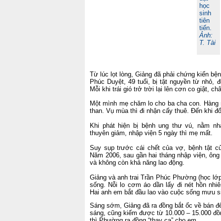
học
sinh
tiên
tiến.
Ảnh:
T. Tài
Từ lúc lọt lòng, Giảng đã phải chứng kiến bệ
Phúc Duyệt, 49 tuổi, bị tật nguyền từ nhỏ, đ
Mỗi khi trái gió trở trời lại lên cơn co giật, 
Một mình mẹ chăm lo cho ba cha con. Hàng n
than. Vụ mùa thì đi nhận cấy thuê. Đến khi 
Khi phát hiện bị bệnh ung thư vú, nằm n
thuyên giảm, nhập viện 5 ngày thì mẹ mất.
Suy sụp trước cái chết của vợ, bệnh tật c
Năm 2006, sau gần hai tháng nhập viện, ông 
và không còn khả năng lao động.
Giảng và anh trai Trần Phúc Phường (học lớp
sống. Nỗi lo cơm áo dần lấy đi nét hồn nhiê
Hai anh em bắt đầu lao vào cuộc sống mưu s
Sáng sớm, Giảng đã ra đồng bắt ốc về bán để 
sáng, cũng kiếm được từ 10.000 – 15.000 đồn
thì Phường ra đồng “thay ca” cho em.