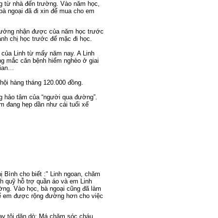
g từ nhà đến trường. Vào năm học,
bà ngoại đã đi xin để mua cho em
thưởng nhận được của năm học trước
anh chị học trước để mặc đi học.
i của Linh từ mấy năm nay. A Linh
ng mắc căn bệnh hiểm nghèo ở giai
gian…
 hội hàng tháng 120.000 đồng.
òng hảo tâm của “người qua đường”.
 đang hẹp dần như cái tuổi xế
ị Bình cho biết :" Linh ngoan, chăm
h quỹ hỗ trợ quần áo và em Linh
ng. Vào học, bà ngoại cũng đã làm
để em được rộng đường hơn cho việc
ay tôi dặn dò: Má chăm sóc cháu