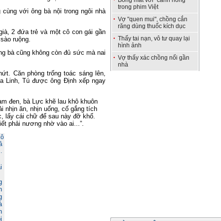
Bỏng mắt với "cảnh nóng"
trong phim Việt
g cùng với ông bà nội trong ngôi nhà
Vợ "quen mui", chồng cắn
răng dùng thuốc kích dục
à, 2 đứa trẻ và một cô con gái gần
Thấy tai nạn, vô tư quay lại
6 sào ruộng.
hình ảnh
ông bà cũng không còn đủ sức mà nai
Vợ thấy xác chồng nổi gần
nhà
ứt. Căn phòng trống toác sáng lên,
ủa Linh, Tú được ông Định xếp ngay
ạm đen, bà Lực khẽ lau khô khuôn
i nhịn ăn, nhịn uống, cố gắng tích
, lấy cái chữ để sau này đỡ khổ.
ết phải nương nhờ vào ai...”.
i
g
n
g
à
n
i