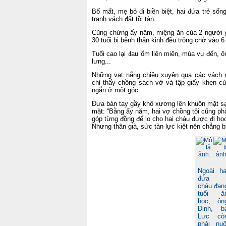
Bố mất, mẹ bỏ đi biền biệt, hai đứa trẻ sốn
tranh vách đất tồi tàn.
Cũng chừng ấy năm, miệng ăn của 2 người gi
30 tuổi bị bệnh thần kinh đều trông chờ vào 
Tuổi cao lại đau ốm liên miên, mùa vụ đến, 
lưng...
Những vạt nắng chiều xuyên qua các vách n
chỉ thấy chồng sách vở và tập giấy khen c
ngắn ở một góc.
Đưa bàn tay gầy khô xương lên khuôn mặt s
mặt: “Bằng ấy năm, hai vợ chồng tôi cũng phả
góp từng đồng để lo cho hai cháu được đi học
Nhưng thân già, sức tàn lực kiệt nên chẳng bi
Ngoài ha
đứa
cháu đan
tuổi ă
học, ôn
Đinh, b
Lực cò
phải nuô