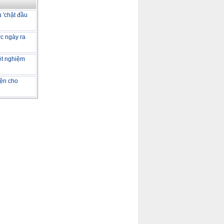
 'chặt đầu
ớc ngày ra
ét nghiệm
iện cho