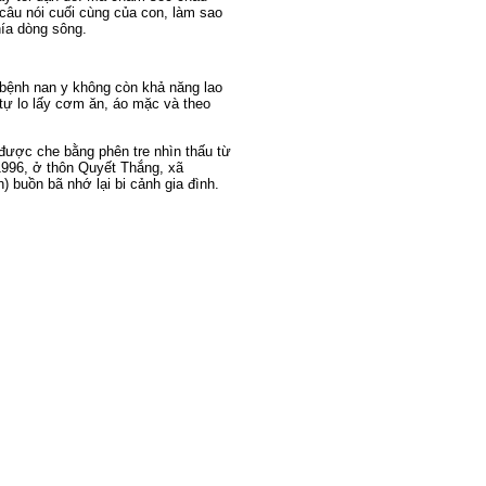
câu nói cuối cùng của con, làm sao
hía dòng sông.
bệnh nan y không còn khả năng lao
tự lo lấy cơm ăn, áo mặc và theo
được che bằng phên tre nhìn thấu từ
1996, ở thôn Quyết Thắng, xã
buồn bã nhớ lại bi cảnh gia đình.