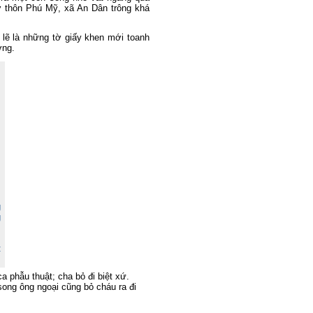
ở thôn Phú Mỹ, xã An Dân trông khá
ó lẽ là những tờ giấy khen mới toanh
ường.
.
g
g
:
a phẫu thuật; cha bỏ đi biệt xứ.
song ông ngoại cũng bỏ cháu ra đi