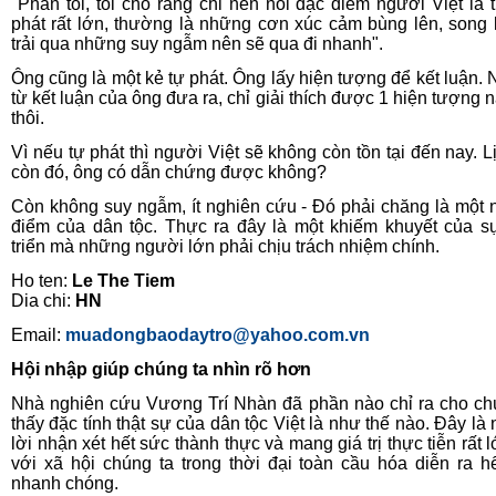
"Phần tôi, tôi cho rằng chỉ nên nói đặc điểm người Việt là t
phát rất lớn, thường là những cơn xúc cảm bùng lên, song
trải qua những suy ngẫm nên sẽ qua đi nhanh".
Ông cũng là một kẻ tự phát. Ông lấy hiện tượng để kết luận.
từ kết luận của ông đưa ra, chỉ giải thích được 1 hiện tượng 
thôi.
Vì nếu tự phát thì người Việt sẽ không còn tồn tại đến nay. L
còn đó, ông có dẫn chứng được không?
Còn không suy ngẫm, ít nghiên cứu - Đó phải chăng là một
điểm của dân tộc. Thực ra đây là một khiếm khuyết của s
triển mà những người lớn phải chịu trách nhiệm chính.
Ho ten:
Le The Tiem
Dia chi:
HN
Email:
muadongbaodaytro@yahoo.com.vn
Hội nhập giúp chúng ta nhìn rõ hơn
Nhà nghiên cứu Vương Trí Nhàn đã phần nào chỉ ra cho ch
thấy đặc tính thật sự của dân tộc Việt là như thế nào. Đây là
lời nhận xét hết sức thành thực và mang giá trị thực tiễn rất 
với xã hội chúng ta trong thời đại toàn cầu hóa diễn ra h
nhanh chóng.