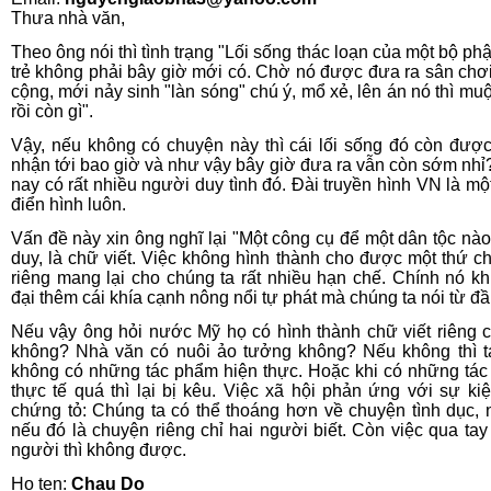
Thưa nhà văn,
Theo ông nói thì tình trạng "Lối sống thác loạn của một bộ phậ
trẻ không phải bây giờ mới có. Chờ nó được đưa ra sân chơ
cộng, mới nảy sinh "làn sóng" chú ý, mổ xẻ, lên án nó thì mu
rồi còn gì".
Vậy, nếu không có chuyện này thì cái lối sống đó còn đượ
nhận tới bao giờ và như vậy bây giờ đưa ra vẫn còn sớm nhỉ
nay có rất nhiều người duy tình đó. Đài truyền hình VN là một
điển hình luôn.
Vấn đề này xin ông nghĩ lại "Một công cụ để một dân tộc nào
duy, là chữ viết. Việc không hình thành cho được một thứ ch
riêng mang lại cho chúng ta rất nhiều hạn chế. Chính nó k
đại thêm cái khía cạnh nông nổi tự phát mà chúng ta nói từ đầ
Nếu vậy ông hỏi nước Mỹ họ có hình thành chữ viết riêng 
không? Nhà văn có nuôi ảo tưởng không? Nếu không thì t
không có những tác phẩm hiện thực. Hoặc khi có những tá
thực tế quá thì lại bị kêu. Việc xã hội phản ứng với sự kiệ
chứng tỏ: Chúng ta có thể thoáng hơn về chuyện tình dục,
nếu đó là chuyện riêng chỉ hai người biết. Còn việc qua tay
người thì không được.
Ho ten:
Chau Do