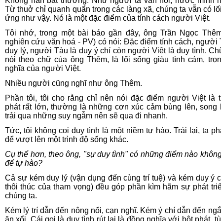
Không hẳn bất thường. Như người ta vẫn nói, nước mình n
Từ thuở chỉ quanh quẩn trong các làng xã, chúng ta vẫn có lố
ứng như vậy. Nó là một đặc điểm của tính cách người Việt.
Tôi nhớ, trong một bài báo gần đây, ông Trần Ngọc Thê
nghiên cứu văn hoá - PV) có nói: Đặc điểm tính cách, người 
duy lý, người Tàu là duy ý chí còn người Việt là duy tình. Chữ
nói theo chữ của ông Thêm, là lối sống giàu tình cảm, trọn
nghĩa của người Việt.
Nhiều người cũng nghĩ như ông Thêm.
Phần tôi, tôi cho rằng chỉ nên nói đặc điểm người Việt là t
phát rất lớn, thường là những cơn xúc cảm bùng lên, song
trải qua những suy ngẫm nên sẽ qua đi nhanh.
Tức, tôi không coi duy tình là một niềm tự hào. Trái lại, ta ph
để vượt lên một trình độ sống khác.
Cụ thể hơn, theo ông, "sự duy tình" có những điểm nào khôn
để tự hào?
Cả sự kém duy lý (vận dụng đến cùng trí tuệ) và kém duy ý c
thôi thúc của tham vọng) đều góp phần kìm hãm sự phát tri
chúng ta.
Kém lý trí dẫn đến nông nổi, cạn nghĩ. Kém ý chí dẫn đến ngắ
ăn xổi. Cái gọi là duy tình rút lại là đồng nghĩa với bột phát, tù