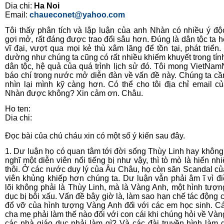
Dia chi:
Ha Noi
Email:
chaueconet@yahoo.com
Tôi thấy phân tích và lập luận của anh Nhàn có nhiều ý độ
gợi mở, rất đáng được trao đổi sâu hơn. Đúng là dân tộc ta h
vĩ đại, vượt qua mọi kẻ thù xâm lăng để tồn tại, phát triển.
dường như chúng ta cũng có rất nhiều khiếm khuyết trong tín
dân tộc, hệ quả của quá trình lịch sử đó. Tôi mong VietNam
báo chí trong nước mở diễn đàn về vấn đề này. Chúng ta cầ
nhìn lại mình kỹ càng hơn. Có thể cho tôi địa chỉ email c
Nhàn được không? Xin cảm ơn. Châu.
Ho ten:
Dia chi:
Đọc bài của chú cháu xin có một số ý kiến sau đây.
1. Dư luận họ có quan tâm tới đời sống Thùy Linh hay không
nghĩ một diễn viên nổi tiếng bị như vậy, thì tò mò là hiển nh
thôi. Ở các nước duy lý của Âu Châu, họ còn săn Scandal củ
viên khủng khiếp hơn chúng ta. Dư luận vẫn phải âm ĩ vì đi
lõi không phải là Thùy Linh, mà là Vàng Anh, một hình tượn
dục bị bôi xấu. Vấn đề bây giờ là, làm sao hạn chế tác động 
đổ vỡ của hình tượng Vàng Anh đối với các em học sinh. C
cha mẹ phải làm thế nào đối với con cái khi chúng hỏi về Vàn
các nhà giáo dục phải làm gì? Và các đài truyền hình làm g