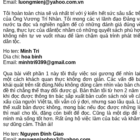
Email:
luongmienj@yahoo.com.vn
Tôi hoàn toàn chia sẽ và nhất trí với ý kiến hết sức sâu sắc t
của Ông Vương Trí Nhàn. Tôi mong các vị lãnh đạo Đảng 
nước ta đọc và nghiền ngẫm để có những đánh giá đúng v
năng, thực lực của dântộc nhằm có những quyết sách phù h
không nên tự ve vuốt nhau để làm chậm quá trình phát tri
dân tộc.
Ho ten:
Minh Tri
Dia chi:
hoa binh
Email:
minhtri9399@gmail.com
Qua bài viết phần 1 này tôi thấy việc soi gương để nhìn lạ
một cách khách quan thực không đơn giản. Các vấn đề b
khái quát trên rất đúng.Nếu không dũng cảm nhìn vào bản ch
đề thì chẳng thể thay đổi được gì. Bản thân tôi từ hơn 2 năm 
khi đọc được thông tin bác sắp xuất bản cuốn sách nói về cá
xấu của người Việt ta, tôi vẫn có ý đợi, nhưng sao lâu quá. L
thể xuất bản được không, mong bác nếu đọc được những l
thì mail cho tôi, đặng còn biết để đọc. Cũng là một dịp để s
mình mà sống tốt hơn. Rất ủng hộ việc làm của bác và khâ
sự dũng cảm. Thân ái!
Ho ten:
Nguyen Đinh Giao
Email:
nguyengiaobna3@yahoo.com