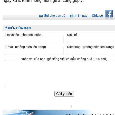
ngày xưa. Kính mong mọi người cùng góp ý.
Gửi cho bạn bè
In tin này
Chia sẻ
Ý KIẾN CỦA BẠN
Họ và tên:
(cần phải nhập)
Địa chỉ:
Email:
(không hiện lên trang)
Điện thoại:
(không hiện lên trang)
Nhận xét của bạn:
(gõ tiếng Việt có dấu, không quá 1000 chữ)
Liên hệ tòa soạn
Liên hệ quảng cáo
Đặt VietNamNet làm trang chu