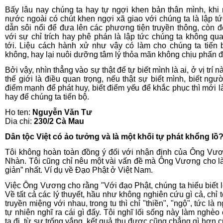
Bấy lâu nay chúng ta hay tự ngợi khen bản thân mình, khi
nước ngoài có chút khen ngợi xã giao với chúng ta là lập tức
dẫn sôi nổi để đưa lên các phương tiện truyền thông, còn đ
với sự chỉ trích hay phê phán là lập tức chúng ta không qu
tới. Liệu cách hành xử như vậy có làm cho chúng ta tiến 
không, hay lại nuôi dưỡng tâm lý thỏa mãn không chịu phấn đ
Bởi vậy, nhìn thẳng vào sự thật để tự biết mình là ai, ở vị trí n
thế giới là điều quan trọng, nếu thật sự biết mình, biết người
điểm mạnh để phát huy, biết điểm yếu để khắc phục thì mới l
hay để chúng ta tiến bộ.
Ho ten:
Nguyễn Văn Tư
Dia chi:
230/2 Cà Mau
Dân tộc Việt có ảo tưởng và là một khối tự phát khổng lồ
Tôi không hoàn toàn đồng ý đối với nhận định của Ông Vươ
Nhàn. Tôi cũng chỉ nêu một vài vấn đề mà Ông Vương cho l
giản” nhất. Ví dụ về Đạo Phật ở Việt Nam.
Việc Ông Vương cho rằng "Với đạo Phật, chúng ta hiểu biết 
Về tất cả các lý thuyết, hầu như không nghiên cứu gì cả, chỉ t
truyền miệng với nhau, trong tu thì chỉ "thiền", "ngộ", tức là 
tự nhiên nghĩ ra cái gì đấy. Tôi nghĩ lối sống này làm nghèo
ta đi, từ sự trống vắng, kết quả thu được cũng chẳng gì hơn c