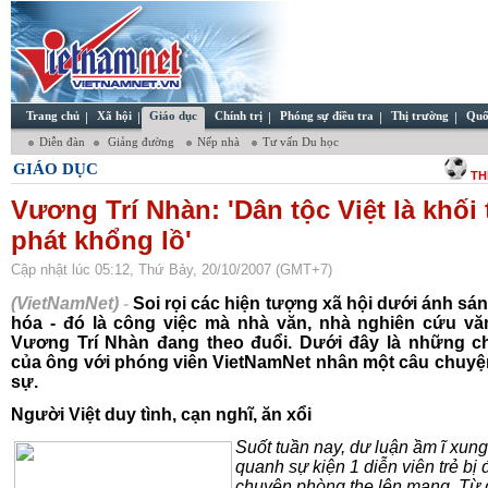
Trang chủ
Xã hội
Giáo dục
Chính trị
Phóng sự điều tra
Thị trường
Quố
Diễn đàn
Giảng đường
Nếp nhà
Tư vấn Du học
GIÁO DỤC
TH
Vương Trí Nhàn: 'Dân tộc Việt là khối 
phát khổng lồ'
Cập nhật lúc 05:12, Thứ Bảy, 20/10/2007 (GMT+7)
(VietNamNet)
-
Soi rọi các hiện tượng xã hội dưới ánh sá
hóa - đó là công việc mà nhà văn, nhà nghiên cứu vă
Vương Trí Nhàn đang theo đuổi. Dưới đây là những ch
của ông với phóng viên VietNamNet nhân một câu chuyệ
sự.
Người Việt duy tình, cạn nghĩ, ăn xổi
Suốt tuần nay, dư luận ầm ĩ xung
quanh sự kiện 1 diễn viên trẻ bị
chuyện phòng the lên mạng. Từ 