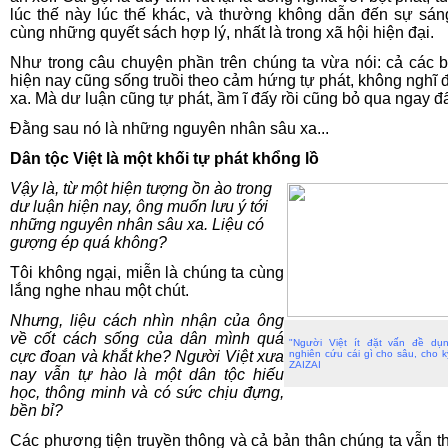
lúc thế này lúc thế khác, và thường không dẫn đến sự sán
cùng những quyết sách hợp lý, nhất là trong xã hội hiện đại.
Như trong câu chuyện phần trên chúng ta vừa nói: cả các b
hiện nay cũng sống truồi theo cảm hứng tự phát, không nghĩ
xa. Mà dư luận cũng tự phát, ầm ĩ đấy rồi cũng bỏ qua ngay đ
Đằng sau nó là những nguyên nhân sâu xa...
Dân tộc Việt là một khối tự phát khổng lồ
Vậy là, từ một hiện tượng ồn ào trong
dư luận hiện nay, ông muốn lưu ý tới
những nguyên nhân sâu xa. Liệu có
gượng ép quá không?
Tôi không ngại, miễn là chúng ta cùng
lắng nghe nhau một chút.
Nhưng, liệu cách nhìn nhận của ông
về cốt cách sống của dân mình quá
"Người Việt ít đặt vấn đề dụ
cực đoan và khắt khe? Người Việt xưa
nghiên cứu cái gì cho sâu, cho k
ZAIZAI
nay vẫn tự hào là một dân tộc hiếu
học, thông minh và có sức chịu đựng,
bền bỉ?
Các phương tiện truyền thông và cả bản thân chúng ta vẫn 