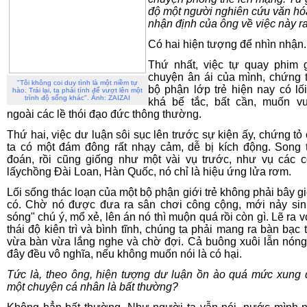
độ một người nghiên cứu văn hó
nhận định của ông về việc này r
Có hai hiện tượng để nhìn nhận.
Thứ nhất, việc tự quay phim g
chuyện ân ái của mình, chứng 
"Tôi không coi duy tình là một niềm tự
bộ phận lớp trẻ hiện nay có lố
hào. Trái lại, ta phải tính để vượt lên một
trình độ sống khác". Ảnh: ZAIZAI
khá bế tắc, bất cần, muốn v
ngoài các lề thói đạo đức thông thường.
Thứ hai, việc dư luận sôi sục lên trước sự kiện ấy, chứng tỏ
ta có một đám đông rất nhạy cảm, dễ bị kích động. Song 
đoán, rồi cũng giống như một vài vụ trước, như vụ các 
lấychồng Đài Loan, Hàn Quốc, nó chỉ là hiệu ứng lửa rơm.
Lối sống thác loạn của một bộ phận giới trẻ không phải bây g
có. Chờ nó được đưa ra sân chơi công cộng, mới nảy sin
sóng" chú ý, mổ xẻ, lên án nó thì muộn quá rồi còn gì. Lẽ ra v
thái độ kiên trì và bình tĩnh, chúng ta phải mang ra bàn bạc t
vừa bàn vừa lắng nghe và chờ đợi. Cả buông xuôi lẫn nóng
đây đều vô nghĩa, nếu không muốn nói là có hại.
Tức là, theo ông, hiện tượng dư luận ồn ào quá mức xung
một chuyện cá nhân là bất thường?