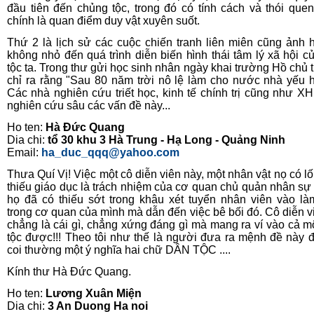
đầu tiên đến chủng tộc, trong đó có tính cách và thói quen
chính là quan điểm duy vật xuyên suốt.
Thứ 2 là lịch sử các cuộc chiến tranh liên miên cũng ảnh
không nhỏ đến quá trình diễn biến hình thái tâm lý xã hội c
tộc ta. Trong thư gửi học sinh nhân ngày khai trường Hồ chủ t
chỉ ra rằng "Sau 80 năm trời nô lệ làm cho nước nhà yếu hè
Các nhà nghiên cứu triết học, kinh tế chính trị cũng như X
nghiên cứu sâu các vấn đề này...
Ho ten:
Hà Đức Quang
Dia chi:
tổ 30 khu 3 Hà Trung - Hạ Long - Quảng Ninh
Email:
ha_duc_qqq@yahoo.com
Thưa Quí Vị! Việc một cô diễn viên này, một nhân vật nọ có lố
thiếu giáo dục là trách nhiệm của cơ quan chủ quản nhân sự 
họ đã có thiếu sớt trong khâu xét tuyển nhân viên vào là
trong cơ quan của mình mà dẫn đến việc bê bối đó. Cô diễn v
chẳng là cái gì, chẳng xứng đáng gì mà mang ra ví vào cả m
tộc được!!! Theo tôi như thế là người đưa ra mệnh đề này 
coi thường một ý nghĩa hai chữ DÂN TỘC ....
Kính thư Hà Đức Quang.
Ho ten:
Lương Xuân Miện
Dia chi:
3 An Duong Ha noi