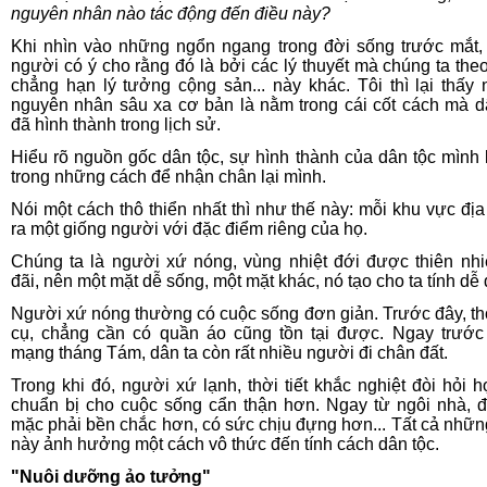
nguyên nhân nào tác động đến điều này?
Khi nhìn vào những ngổn ngang trong đời sống trước mắt,
người có ý cho rằng đó là bởi các lý thuyết mà chúng ta theo
chẳng hạn lý tưởng cộng sản... này khác. Tôi thì lại thấy
nguyên nhân sâu xa cơ bản là nằm trong cái cốt cách mà d
đã hình thành trong lịch sử.
Hiểu rõ nguồn gốc dân tộc, sự hình thành của dân tộc mình 
trong những cách để nhận chân lại mình.
Nói một cách thô thiển nhất thì như thế này: mỗi khu vực địa 
ra một giống người với đặc điểm riêng của họ.
Chúng ta là người xứ nóng, vùng nhiệt đới được thiên nh
đãi, nên một mặt dễ sống, một mặt khác, nó tạo cho ta tính dễ 
Người xứ nóng thường có cuộc sống đơn giản. Trước đây, th
cụ, chẳng cần có quần áo cũng tồn tại được. Ngay trướ
mạng tháng Tám, dân ta còn rất nhiều người đi chân đất.
Trong khi đó, người xứ lạnh, thời tiết khắc nghiệt đòi hỏi h
chuẩn bị cho cuộc sống cẩn thận hơn. Ngay từ ngôi nhà, 
mặc phải bền chắc hơn, có sức chịu đựng hơn... Tất cả nhữn
này ảnh hưởng một cách vô thức đến tính cách dân tộc.
"Nuôi dưỡng ảo tưởng"