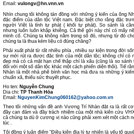
Email:
vulongv@hn.vnn.vn
Nhìn chung tôi không tán đồng với những ý kiến của ông N
đặc điểm của dân tộc Việt nam. Đặc biệt cho rằng đặc trư
người Việt là tính tự phát ( khối tự phát). So sánh là cần 
nhưng luôn luôn khập khiễng. Cả thế gới này chỉ có mấy n
minh cổ. Chúng ta không nằm trong số đó, nhưng từ đó ch
chúng ta là thua kém liệu có đúng chăng?
Phải xuất phát từ rất nhiều phía , nhiều sự kiện trong đời sốn
sự mới rút ra được đặc tính của một dân tộc; không chỉ có m
đẹp mà có cả mặt hạn chế thập chí là xấu (cũng là so sánh
đối với một số dân tộc khác một cách phiến diện thôi). Tiế rằ
Nhàn là một nhà phê bình văn học mà đưa ra những ý kiến
chuẩn xã, thiếu sức thuyết phục.
Ho ten:
Nguyễn Chung
Dia chi:
TP Thanh Hóa
Email:
NguyenKimChung060162@yahoo.com.vn
Theo tôi những vấn đề anh Vương Trí Nhàn đặt ra là rất cơ
đầy can đảm và đầy trách nhiệm của một nhà kiên cứu VHX
cả chúng ta dù ở cương vị nào cũng phải xem xét một cách 
túc .
Tôi đồng ý luận điểm "Điều kiện địa lý tự nhiên là yếu tố quyế