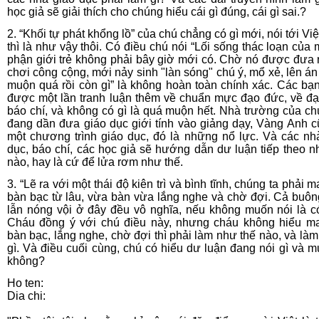
học giả sẽ giải thích cho chúng hiểu cái gì đúng, cái gì sai.?
2. “Khối tự phát khổng lồ” của chú chẳng có gì mới, nói tới Vi
thì là như vậy thôi. Có điều chú nói “Lối sống thác loạn của 
phận giới trẻ không phải bây giờ mới có. Chờ nó được đưa 
chơi công cộng, mới nảy sinh "làn sóng" chú ý, mổ xẻ, lên án 
muộn quá rồi còn gì” là không hoàn toàn chính xác. Các bạ
được một lần tranh luận thêm về chuẩn mực đạo đức, về đ
báo chí, và không có gì là quá muộn hết. Nhà trường của ch
đang dần đưa giáo dục giới tính vào giảng dạy, Vàng Anh c
một chương trình giáo dục, đó là những nổ lực. Và các nh
dục, báo chí, các học giả sẽ hướng dẫn dư luận tiếp theo n
nào, hay là cứ để lửa rơm như thế.
3. “Lẽ ra với một thái độ kiên trì và bình tĩnh, chúng ta phải 
bàn bạc từ lâu, vừa bàn vừa lắng nghe và chờ đợi. Cả buôn
lẫn nóng vội ở đây đều vô nghĩa, nếu không muốn nói là có
Cháu đồng ý với chú điều này, nhưng cháu không hiểu m
bàn bạc, lắng nghe, chờ đợi thì phải làm như thế nào, và là
gì. Và điều cuối cùng, chú có hiểu dư luận đang nói gì và m
không?
Ho ten:
Dia chi: