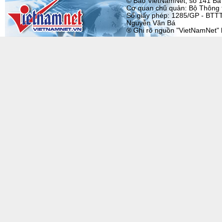
© Báo VietNamNet, số 141 Bà T
Cơ quan chủ quản: Bộ Thông t
Số giấy phép: 1285/GP - BTTT
Nguyễn Văn Bá
® Ghi rõ nguồn "VietNamNet" khi