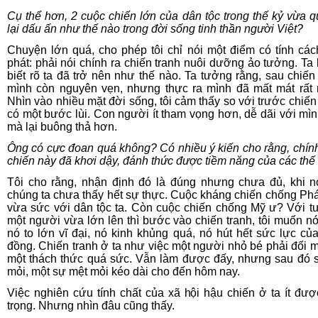
Cụ thể hơn, 2 cuộc chiến lớn của dân tộc trong thế kỷ vừa q
lại dấu ấn như thế nào trong đời sống tinh thần người Việt?
Chuyện lớn quá, cho phép tôi chỉ nói một điểm có tính các
phát: phải nói chính ra chiến tranh nuôi dưỡng ảo tưởng. Ta
biết rõ ta đã trở nên như thế nào. Ta tưởng rằng, sau chiến 
mình còn nguyên vẹn, nhưng thực ra mình đã mất mát rất 
Nhìn vào nhiều mặt đời sống, tôi cảm thấy so với trước chiến 
có một bước lùi. Con người ít tham vọng hơn, dễ dãi với mì
mà lại buông thả hơn.
Ông có cực đoan quá không? Có nhiều ý kiến cho rằng, chín
chiến này đã khơi dậy, đánh thức được tiềm năng của các thế
Tôi cho rằng, nhận định đó là đúng nhưng chưa đủ, khi n
chúng ta chưa thấy hết sự thực. Cuộc kháng chiến chống Ph
vừa sức với dân tộc ta. Còn cuộc chiến chống Mỹ ư? Với t
một người vừa lớn lên thì bước vào chiến tranh, tôi muốn nó
nó to lớn vĩ đại, nó kinh khủng quá, nó hút hết sức lực củ
đồng. Chiến tranh ở ta như việc một người nhỏ bé phải đối m
một thách thức quá sức. Vẫn làm được đấy, nhưng sau đó 
mỏi, một sự mệt mỏi kéo dài cho đến hôm nay.
Việc nghiên cứu tính chất của xã hội hậu chiến ở ta ít đư
trọng. Nhưng nhìn đâu cũng thấy.