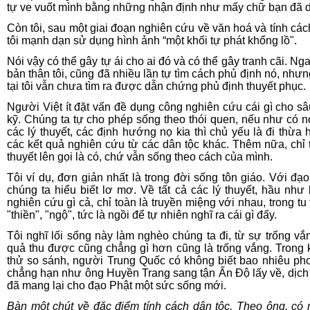
tự ve vuốt mình bằng những nhận định như mấy chữ bạn đã 
Còn tôi, sau một giai đoạn nghiên cứu về văn hoá và tính cách
tôi mạnh dạn sử dụng hình ảnh “một khối tự phát khổng lồ".
Nói vậy có thể gây tự ái cho ai đó và có thể gây tranh cãi. Ng
bản thân tôi, cũng đã nhiều lần tự tìm cách phủ định nó, nhưn
tại tôi vẫn chưa tìm ra được dẫn chứng phủ định thuyết phục.
Người Việt ít đặt vấn đề dụng công nghiên cứu cái gì cho sâ
kỹ. Chúng ta tự cho phép sống theo thói quen, nếu như có n
các lý thuyết, các định hướng nọ kia thì chủ yếu là đi thừa
các kết quả nghiên cứu từ các dân tộc khác. Thêm nữa, chỉ t
thuyết lên gọi là có, chứ vẫn sống theo cách của mình.
Tôi ví dụ, đơn giản nhất là trong đời sống tôn giáo. Với đạo
chúng ta hiểu biết lơ mơ. Về tất cả các lý thuyết, hầu như
nghiên cứu gì cả, chỉ toàn là truyền miệng với nhau, trong tu 
"thiền", "ngộ", tức là ngồi để tự nhiên nghĩ ra cái gì đấy.
Tôi nghĩ lối sống này làm nghèo chúng ta đi, từ sự trống vắn
quả thu được cũng chẳng gì hơn cũng là trống vắng. Trong k
thử so sánh, người Trung Quốc có không biết bao nhiêu pho
chẳng hạn như ông Huyền Trang sang tận Ấn Độ lấy về, dịch 
đã mang lại cho đạo Phật một sức sống mới.
Bàn một chút về đặc điểm tính cách dân tộc. Theo ông, có