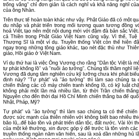
trống vắng" chỉ đơn giản là cách nghĩ và khả năng nghĩ của
của ông Nhàn.
Trên thực tế hoàn toàn khác như vậy. Phật Giáo đã có một quá
du nhập và phát triển trong mối tương quan tương đồng v
hoá Việt, tạo nên một nội dung mới với đậm đà bản sắc Việt
cả Thiền trong Phật Giáo Việt Nam cũng vậy. Vì thế, Tuệ
Thượng Sĩ là một ví dụ. Truyền thống Việt còn thể hiện đ
ngay trong những tông giáo khác, tạo nét đặc thù như Thiê
giáo, Hồi giáo ở Việt Nam.
Ví dụ thứ hai là việc Ông Vương cho rằng "Dân tộc Việt là mộ
tự phát khổng lồ" và "nuôi ảo tưởng". Chúng tôi thầm nghĩ li
Vương đã dụng tâm nghiên cứu kỹ lưỡng chưa khi phát biể
định này? "Tự phát" và "ảo tưởng" thì làm sao chúng ta 
chiến thắng các cỗ máy chiến tranh khổng lồ, có kỹ luật chặ
không phải một lần mà nhiều lần, từ thời Trần chiến thắn
Nguyên cho đến thời đại Hồ Chí Minh chiến thắng ba đế quốc
Nhật, Pháp, Mỹ?
Tự phát" và "ảo tưởng" thì làm sao chúng ta có thể chiến
được sức mạnh của thiên nhiên với không biết bao nhiêu thiê
bão lũ,..để bảo tồn và phát triển dân tộc, đất nước. Vài lời t
của một kẻ thường, xin được góp ý để trước là tôn vinh các g
truyền thống ngàn năm văn hiến, sau là xoá dần những hủ l