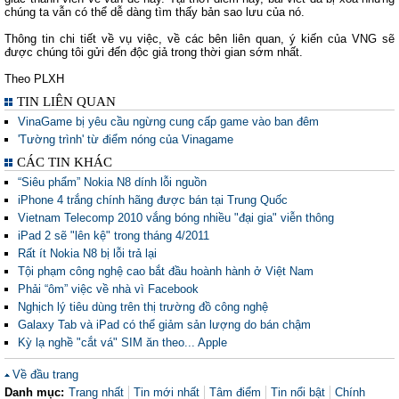
chúng ta vẫn có thể dễ dàng tìm thấy bản sao lưu của nó.
Thông tin chi tiết về vụ việc, về các bên liên quan, ý kiến của VNG sẽ
được chúng tôi gửi đến độc giả trong thời gian sớm nhất.
Theo PLXH
TIN LIÊN QUAN
VinaGame bị yêu cầu ngừng cung cấp game vào ban đêm
'Tường trình' từ điểm nóng của Vinagame
CÁC TIN KHÁC
“Siêu phẩm” Nokia N8 dính lỗi nguồn
iPhone 4 trắng chính hãng được bán tại Trung Quốc
Vietnam Telecomp 2010 vắng bóng nhiều "đại gia" viễn thông
iPad 2 sẽ "lên kệ" trong tháng 4/2011
Rất ít Nokia N8 bị lỗi trả lại
Tội phạm công nghệ cao bắt đầu hoành hành ở Việt Nam
Phải “ôm” việc về nhà vì Facebook
Nghịch lý tiêu dùng trên thị trường đồ công nghệ
Galaxy Tab và iPad có thể giảm sản lượng do bán chậm
Kỳ lạ nghề "cắt vá" SIM ăn theo... Apple
Về đầu trang
Danh mục:
Trang nhất
Tin mới nhất
Tâm điểm
Tin nổi bật
Chính