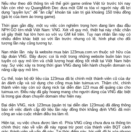
Nếu như theo dõi thông tin về thế giới game online Việt từ trước tới nay
hẳn còn nhớ vụ QuangMinh Dec đưa một GM ra tòa vì người này đã lợi
dụng "quyền lực" để "ăn cắp" khoản tài sản trị giá khoảng 150 triệu đồng
(giá trị của item ảo trong game).
Thời gian gần đây, một vụ việc còn nghiêm trọng hơn đang làm đau đầu
NPH GO lớn nhất Việt Nam: VNG. Xét về quy mô, thiệt hại này chắc chắn
sẽ gây thiệt hại lớn hơn so với vụ GM kể trên. Tuy nạn nhân lần này có
nhiều điểm khác biệt so với lần trước nhưng có lẽ, hình phạt cho đối
tượng lần này cũng tương tự.
Nạn nhân lần này là website mua bán 123mua.com.vn thuộc sở hữu của
tập đoàn VNG. Đây được coi là một trong những website buôn bán trực
tuyến có quy mô lớn và chất lượng hoạt động tốt nhất tại Việt Nam hiện
nay. Sự việc xảy ra trong thời gian VNG đang tiến hành chuyển domain và
nâng cấp quy mô lớn.
Cụ thể, toàn bộ dữ liệu của 123mua đã bị chính một thành viên cũ của dự
án đánh cắp và sử dụng cho cổng mua bán tuimua.vn. Thậm chí, chính
thành viên này còn sử dụng nick tại diễn đàn 123 mua để quảng cáo cho
tuimua.vn. Điều này đã gây hoang mang cho người dùng của VNG đặc biệt
là trong giai đoạn chuyển domain như hiện nay.
Đại diện VNG, nick 123mua (quản trị tại diễn dàn 123mua) đã đăng thông
báo về việc đánh cắp dữ liệu lần này đồng thời khẳng định VNG đã mời
công an vào cuộc nhằm điều tra làm rõ.
Hiện tại, vụ việc chưa được làm rõ. Phía VNG cũng chưa đưa ra thông tin
chính thức nào về vấn đề này ngoại trừ post của thành viên BQT cảnh
giác thành viên về vấn đề này. Tại thời điểm này, bài viết đã bị xóa nhưng