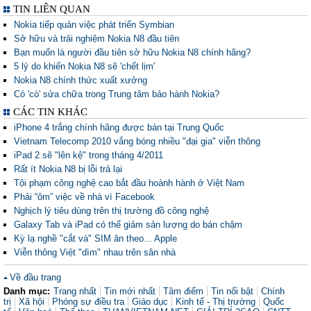
TIN LIÊN QUAN
Nokia tiếp quản việc phát triển Symbian
Sở hữu và trải nghiệm Nokia N8 đầu tiên
Bạn muốn là người đầu tiên sở hữu Nokia N8 chính hãng?
5 lý do khiến Nokia N8 sẽ 'chết lịm'
Nokia N8 chính thức xuất xưởng
Có 'cò' sửa chữa trong Trung tâm bảo hành Nokia?
CÁC TIN KHÁC
iPhone 4 trắng chính hãng được bán tại Trung Quốc
Vietnam Telecomp 2010 vắng bóng nhiều "đại gia" viễn thông
iPad 2 sẽ "lên kệ" trong tháng 4/2011
Rất ít Nokia N8 bị lỗi trả lại
Tội phạm công nghệ cao bắt đầu hoành hành ở Việt Nam
Phải “ôm” việc về nhà vì Facebook
Nghịch lý tiêu dùng trên thị trường đồ công nghệ
Galaxy Tab và iPad có thể giảm sản lượng do bán chậm
Kỳ lạ nghề "cắt vá" SIM ăn theo... Apple
Viễn thông Việt "dìm" nhau trên sân nhà
Về đầu trang
Danh mục:
Trang nhất
Tin mới nhất
Tâm điểm
Tin nổi bật
Chính
trị
Xã hội
Phóng sự điều tra
Giáo dục
Kinh tế - Thị trường
Quốc