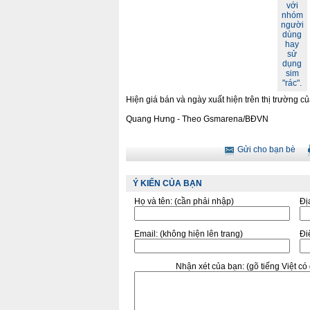
với
nhóm
người
dùng
hay
sử
dụng
sim
"rác".
Hiện giá bán và ngày xuất hiện trên thị trường củ
Quang Hưng - Theo Gsmarena/BĐVN
Gửi cho bạn bè
Ý KIẾN CỦA BẠN
Họ và tên:
(cần phải nhập)
Đị
Email:
(không hiện lên trang)
Điê
Nhận xét của bạn:
(gõ tiếng Việt c