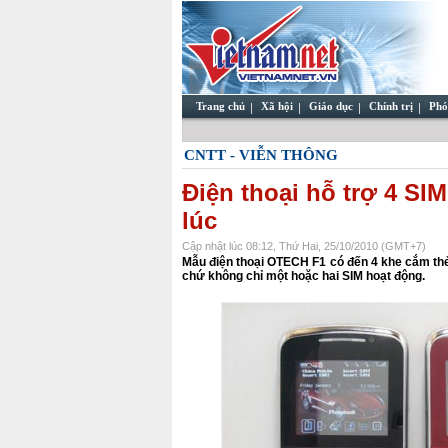
Trang chủ
Xã hội
Giáo dục
Chính trị
Phó
CNTT - VIỄN THÔNG
Điện thoại hỗ trợ 4 SI
lúc
Cập nhật lúc 08:12, Thứ Hai, 25/10/2010 (GMT+7)
Mẫu điện thoại OTECH F1 có đến 4 khe cắm thẻ
chứ không chỉ một hoặc hai SIM hoạt động.