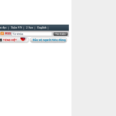
n đọc
Tuần VN
2 Sao
English
RSS