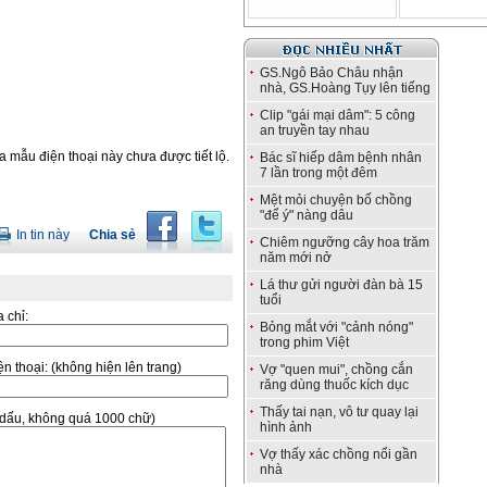
GS.Ngô Bảo Châu nhận
nhà, GS.Hoàng Tụy lên tiếng
Clip "gái mại dâm": 5 công
an truyền tay nhau
a mẫu điện thoại này chưa được tiết lộ.
Bác sĩ hiếp dâm bệnh nhân
7 lần trong một đêm
Mệt mỏi chuyện bố chồng
"để ý" nàng dâu
In tin này
Chia sẻ
Chiêm ngưỡng cây hoa trăm
năm mới nở
Lá thư gửi người đàn bà 15
tuổi
a chỉ:
Bỏng mắt với "cảnh nóng"
trong phim Việt
̣n thoại:
(không hiện lên trang)
Vợ "quen mui", chồng cắn
răng dùng thuốc kích dục
Thấy tai nạn, vô tư quay lại
ó dấu, không quá 1000 chữ)
hình ảnh
Vợ thấy xác chồng nổi gần
nhà