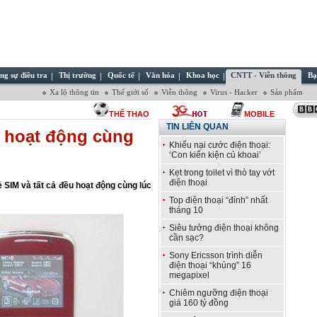
ng sự điều tra
Thị trường
Quốc tế
Văn hóa
Khoa học
CNTT - Viễn thông
Bạ
Xa lộ thông tin
Thế giới số
Viễn thông
Virus - Hacker
Sản phẩm
THỂ THAO
MOBILE
TIN LIÊN QUAN
M hoạt động cùng
Khiếu nại cước điện thoại:
‘Con kiến kiện củ khoai’
Kẹt trong toilet vì thò tay vớt
điện thoại
 SIM và tất cả đều hoạt động cùng lúc
Top điện thoại “đỉnh” nhất
tháng 10
Siêu tưởng điện thoại không
cần sạc?
Sony Ericsson trình diễn
điện thoại “khủng” 16
megapixel
Chiêm ngưỡng điện thoại
giá 160 tỷ đồng