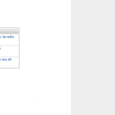
h, tìm kiếm
h
tư vừa dỡ
ot Line :
(04) 37722729
Đo kiểm tốc độ