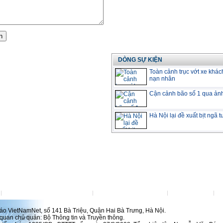
DÒNG SỰ KIỆN
Toàn cảnh trục vớt xe khác
nạn nhân
Cận cảnh bão số 1 qua ản
Hà Nội lại đề xuất bịt ngã 
Đặt VietNamNet làm trang chủ
Việc làm tại VietNamNet
Lanhdao.Net
H
́o VietNamNet, số 141 Bà Triệu, Quận Hai Bà Trưng, Hà Nội.
uan chủ quản: Bộ Thông tin và Truyền thông.