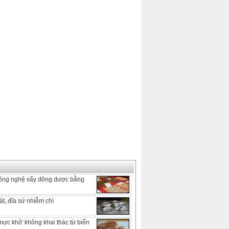
ông nghệ sấy đông dược bằng
t, đĩa sứ nhiễm chì
mực khô' không khai thác từ biển