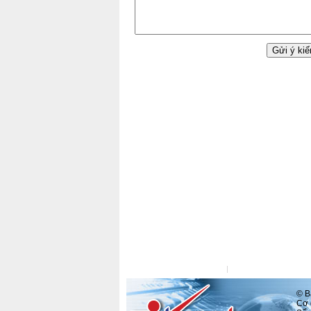
Liên hệ tòa soạn
Liên hệ quảng cáo
© Ba
Cơ q