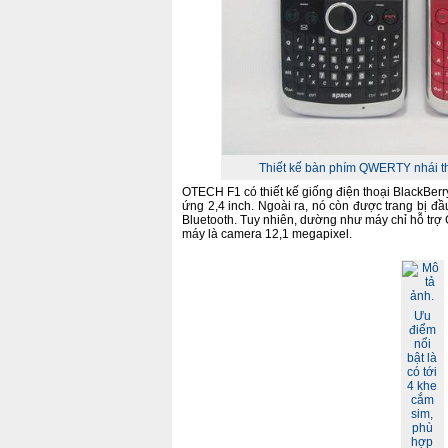
Thiết kế bàn phím QWERTY nhái the
OTECH F1 có thiết kế giống điện thoại BlackBe
ứng 2,4 inch. Ngoài ra, nó còn được trang bị đầu
Bluetooth. Tuy nhiên, dường như máy chỉ hỗ trợ 
máy là camera 12,1 megapixel.
Ưu
điểm
nổi
bật là
có tới
4 khe
cắm
sim,
phù
hợp