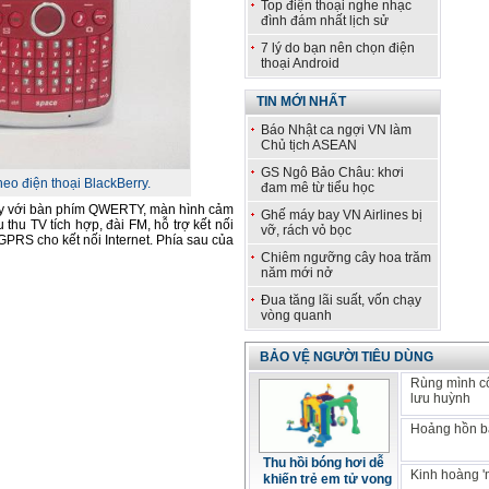
Top điện thoại nghe nhạc
đình đám nhất lịch sử
7 lý do bạn nên chọn điện
thoại Android
TIN MỚI NHẤT
Báo Nhật ca ngợi VN làm
Chủ tịch ASEAN
GS Ngô Bảo Châu: khơi
o điện thoại BlackBerry.
đam mê từ tiểu học
rry với bàn phím QWERTY, màn hình cảm
Ghế máy bay VN Airlines bị
 thu TV tích hợp, đài FM, hỗ trợ kết nối
vỡ, rách vỏ bọc
GPRS cho kết nối Internet. Phía sau của
Chiêm ngưỡng cây hoa trăm
năm mới nở
Đua tăng lãi suất, vốn chạy
vòng quanh
BẢO VỆ NGƯỜI TIÊU DÙNG
Rùng mình c
lưu huỳnh
Hoảng hồn bá
Thu hồi bóng hơi dễ
Kinh hoàng '
khiến trẻ em tử vong