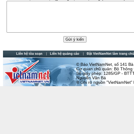
Liên hệ tòa soạn
Liên hệ quảng cáo
Đặt VietNamNet làm trang chu
© Báo VietNamNet, số 141 Bà T
Cơ quan chủ quản: Bộ Thông t
Số giấy phép: 1285/GP - BTTT
Nguyễn Văn Bá
® Ghi rõ nguồn "VietNamNet" khi