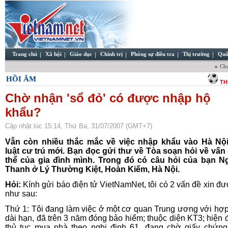
Trang chủ
Xã hội
Giáo dục
Chính trị
Phóng sự điều tra
Thị trường
Quố
Ch
HỒI ÂM
TH
Chờ nhận 'sổ đỏ' có được nhập hộ
khẩu?
Cập nhật lúc 15:14, Thứ Ba, 31/07/2007 (GMT+7)
Vẫn còn nhiều thắc mắc về việc nhập khẩu vào Hà Nội
luật cư trú mới. Bạn đọc gửi thư về Tòa soạn hỏi về vấn
thể của gia đình mình. Trong đó có câu hỏi của bạn N
Thanh ở Lý Thường Kiệt, Hoàn Kiếm, Hà Nội.
Hỏi:
Kính gửi báo điện tử VietNamNet, tôi có 2 vấn đề xin đư
như sau:
Thứ 1: Tôi đang làm việc ở một cơ quan Trung ương với hợ
dài hạn, đã trên 3 năm đóng bảo hiểm; thuộc diện KT3; hiện 
thủ tục mua nhà theo nghị định 61, đang chờ giấy chứn