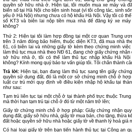
quyền sở hữu nhà ở. Hiện tại, tôi muốn mua xe máy và đ
biển số tại Hà Nội cho tiện sinh hoạt (vì tôi công tác, sinh s
yếu ở Hà Nội) nhưng chưa có hộ khẩu Hà Nội. Vậy tôi có th
sổ KT3 và biên lai nộp tiền mua nhà để đăng ký xe má
không?
Thứ 2: Hiện tại tôi làm hợp đồng tại một cơ quan Trung ươ
trên 3 năm đóng bảo hiểm, thuộc diện KT3, đã mua nhà t
61, có biên lai và những giấy tờ kèm theo chứng minh việc 
làm thủ tục mua nhà theo NĐ 61, đang chờ giấy chứng nhận
sở hữu nhà ở, tôi có thể làm thủ tục nhập khẩu Hà Nộ
không? Kính mong quý báo tư vấn giúp tôi. Tôi chân thành c
Trả lời:
Hiện tại, bạn đang làm thủ tục sang tên giấy chứn
quyền sử dụng đất, đó là một cơ sở chứng minh chỗ ở hợp
luật cư trú mới quy định về điều kiện nhập hộ khẩu tại thà
như sau:
Tạm trú liên tục tại một chỗ ở tại thành phố trực thuộc Trun
mà thời hạn tạm trú tại chỗ ở đó từ một năm trở lên;
Giấy tờ chứng minh chỗ ở hợp pháp: Giấy chứng nhận qu
dụng đất, giấy sở hữu nhà, giấy tờ mua bán, cho tặng, thừa 
đất hoặc quyền sở hữu nhà hoặc giấy tờ về thanh lý hoá giá 
Có hai loại giấy tờ trên bạn tiến hành thủ tục tại Công an q