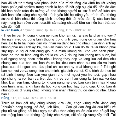
bạn đã rất tin tưởng vào phán đoán của mình rằng gia đình họ rất không
hạnh phúc,cái nghiêm trọng chính là bạn đã bắt gặp sự giả dối đến ác độc
khi bạn hoàn toàn tin tưởng và cho không người ta. sự ê chề đó luôn ám
ảnh bạn.hiến dâng cho người mình yêu khi họ cũng yêu mình dẫu không
được ở bên nhau thì cũng bình thường thôi,tôi hiểu tâm lý của bạn lúc
này,mong bạn sớm vượt qua,tôi sẵn sàng chia sẽ tâm sự nếu bạn thật sự
cần đến tôi!!
le van Hanh
, 47 Quang Trung, tp Hai Duong, 15:55, 06/11/2010
- Theo toi ban Phuong khong nen dau kho lam gi. Tai sao lai phai nhu vay ?
Toi nghi viec do cung binh thuong trong tinh yeu, trong co gi xin cho hua
hen. Do la tu hai nguoi den voi nhau va dang len cho nhau. Gia dinh anh ay
khong phai nhu anh ay ke, ma van hanh phuc. Dieu do thi ta lai khong phai
suy nghi vi nguoi ban cung gioi cua minh khong dau kho van hanh phuc,
hoac co the su binh lang do chi la cai vo ? Nhung ban khong nen buon, boi
tuoi ngang bang nhau nhin nhau khong thay dep va lang luu cai dep nhu
nhung tuoi cua ban trai ban.Va ca hai deu cam nhan su em diu va hanh
phuc cua doi nguoi chu dau phai chi co anh ay phai khong ban ? Toi nghi
ban nen vui ve va cong hien cho minh, gia dinh va hoi. Chu trinh do theo toi
rat binh thuong. Neu ban yeu gianh cho mot nguoi yeu tre tuoi, gap nhau
gio chung ra voi ban va biet dau khi ve voi nhau cung lai tan nat va dau
kho. Ban yen tam, chung toi khong nang ne viec ban con trinh hay khong
con trinh, nhat la khi ban da hoc xong dai hoc hay trung cap. Chuc ban di
nhung buoc di vung chac, khong nhin nhan nhung thu co dien do nhe. Chao
ban !
Hùng
, q12, TpHCM, 15:54, 06/11/2010
Thực ra bạn gái này cũng không vừa đâu, chọn đúng mẫu đang ông
"chuẩn": sang trọng, có ôtô, lịch lãm, ... Còn gã đàn ông đó quá hiểu về
phụ nữ và giăng cái bẫu ngay từ đầu theo đúng chuẩn của các cô gái hay
mơ mộng bảo sao không sập bẫy cho được, nồi nào úp vung đấy thôi. Tôi