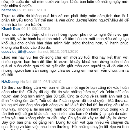
nữa, rồi cuộc đời sẽ mỉm cười với bạn. Chúc bạn luôn có những ngày mới
thật nhiều ý nghĩa.
haithanh
, 09:15, 06/11/2010
Thực ra điều đó không quá lớn để em phải thấy mặc cảm,tình dục là 1
phần tất yếu trong T/Y,thế nào là yêu đúng đương?đúng người?điều đó để
chính trái tim em trả lời.
Khánh Đan
, 09:14, 06/11/2010
Thực ra, theo tôi thấy, chính vì những người phụ nữ tự nghĩ đến việc giữ
trinh tiết, và tự hành hạ chính mình về tâm hồn khi mất trinh,điều đó tự tạo
khổ đau cho chính bản thân mình.Nên sống thoáng hơn, vì hạnh phúc
không phụ thuộc vào điều đó.
quocviet_ttth@...com
, ha noi, 08:13, 06/11/2010
Chào em hãy vui lên để sống chứ em mới 23 tuổi thôi hãy kết thân với
nhiều người bạn hơn để tâm trí được khuây khoả hơn đừng buồn chán
quá vì buồn chán quá thì sẽ giết dần giết mòn con người ta đi đó vẫn có
những người bạn sẵn sàng ngồi chia sẻ cùng em mà em vẫn chưa tìm ra
đó thôi.
N.V.Duong
, Ha Noi, 08:11, 06/11/2010
Tôi thực sự thông cảm với bạn vì tôi có một người bạn cũng rời vào hoàn
cảnh như thế. Cô ấy đã dại dột tin vào những "tâm sự" và "chia sẻ" của
người đàn ông hơn mình gần 30 tuổi. Ông ta cũng vẽ ra hình ảnh một gia
đình "không êm ấm", "nỗi cô đơn" cần người để trò chuyện. Mà thực ra,
khi người đàn ông nào định đóng vai trò là kẻ thứ hai thì họ cũng đều tỏ ra
như vậy. Không ai lại nói rằng mình có một gia đình hạnh phúc trong khi đi
tán tỉnh một cô gái khác cả. Tuy nhiên, các bạn nữ nhiều ý lại quá đa cảm,
mềm yếu mà không nhận ra điều này. Chuyện đã xảy ra thể lấy lại được.
Bây giờ bạn phải cố gắng lên. Đừng tự dằn vặt quá nhiều về chuyện đã
qua. Sống và làm việc như bình thường. Rồi những chuyện tốt đẹp và tình