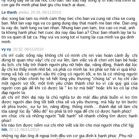
hy vong day se la bai hoc cho ban. lan sau hay song ly tri vao nha.minh la
con gai thi minh phai biet giu ch­u trach ai duoc.
Le thanh
, pleiku, 20:39, 06/11/2010
doc xong bai tam su minh cam thay tiec cho ban va cung rat chia se cung
ban. Mot lan vap nga va co gang dung day that manh me ban nhe. Dan ong
la vay do, lanh lung va tan nhan. Nhung ban yen tam, troi cao co mat, anh
ta khong hanh phuc het cuoc doi nay dau ban a? Chuc ban nhanh lay lai tu
tin va quen di tat ca. Hay vui va song tot vi tuong lai cua minh va gia dinh
minh.
vy vy
, 20:32, 06/11/2010
chị ơi! cuộc sống này không chỉ có mình chị rơi vào hoàn cảnh ấy. chị
đừng bi quan như vậy! chị cứ vui lên, làm việc và đi chơi với bạn bè hoặc
du lịch. chị hãy trở thành người phụ nữ hiện đại, năng động, thành đạt lúc
ấy chị ko thấy mình nhỏ bé, và phải co mình lại. ko phải sợ hải vì quá khứ.
trong xã hội có người xấu thì cũng có người tốt, e tin là có những người
đàn ông chân chính họ sẽ hết lòng yêu thương "chúng ta" vì họ chỉ cần
một người vợ tốt, một tình yêu chân thành chứ ko vì cái quý giá của
người con gái để khi có được lài " ko từ mà biệt" hoặc khi ko có lại chà
đạp người ta.
ah chị ơi! thời đại này là chủ nghĩa tư do mà! đâu phải buồn vì ko tìm
được người đàn ông tốt biết chia sẽ và yêu thương, mà hãy tự tin bước
về phía trước, sự tự tin, năng động, thông minh.....thành đạt sẽ làm chị
tỏa sáng! lúc ấy "điều đó" ko phải là trở ngại để chị có được hạnh phúc!
em chúc chị và những người "bất hạnh" sẽ nhanh chống tìm được hạnh
phúc!
khi nào tìm được niềm vui chị nhớ viết vài lời cho mọi người nha chi! hjjj
hth
, 20:12, 06/11/2010
những ng đàn ông đi ngoại tình đều vin cơ gia đình k hạnh phúc ,Phụ nữ