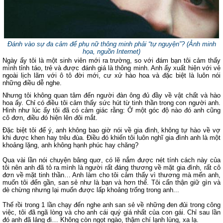
Đánh vào sự đa cảm để phụ nữ thông minh phải “tự nguyện”? (Ảnh minh
họa, nguồn Internet)
Ngày ấy tôi là một sinh viên mới ra trường, so với đám bạn tôi cảm thấy
mình tỉnh táo, trẻ và được đánh giá là thông minh. Anh ấy xuất hiện với vẻ
ngoài lịch lãm với ô tô đời mới, cư xử hào hoa và đặc biệt là luôn nói
những điều dễ nghe.
Nhưng tôi không quan tâm đến người đàn ông đủ đầy về vật chất và hào
hoa ấy. Chỉ có điều tôi cảm thấy sức hút từ tinh thần trong con người anh.
Hình như lúc ấy tôi đã có cảm giác rằng: Ở một góc độ nào đó anh cũng
cô đơn, điều đó hiện lên đôi mắt.
Đặc biệt tôi để ý, anh không bao giờ nói về gia đình, không tự hào về vợ
khi được khen hay trêu đùa. Điều đó khiến tôi luôn nghĩ gia đình anh là một
khoảng lặng, anh không hạnh phúc hay chăng?
Qua vài lần nói chuyện bâng quơ, có lẽ nắm được nét tính cách này của
tôi nên anh đã tỏ ra mình là người rất đáng thương về mặt gia đình, rất cô
đơn về mặt tinh thần… Anh làm cho tôi cảm thấy vì thương mà mến anh,
muốn tôi đến gần, san sẻ như là bạn và hơn thế. Tôi cẩn thận giữ gìn và
dè chừng nhưng lại muốn được lấp khoảng trống trong anh...
Thế rồi trong 1 lần chạy đến nghe anh san sẻ về những đen đủi trong công
việc, tôi đã ngã lòng và cho anh cái quý giá nhất của con gái. Chỉ sau lần
đó anh đã lảng đi… Không còn ngọt ngào, thậm chí lạnh lùng, xa lạ.