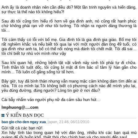
Anh ấy là doanh nhân nên cần điều đó? Một lần trinh nguyên và hiến dâng,
sự thực là thế nào tôi không hiểu?!
Sau đó tôi cũng tìm hiểu rõ hơn về gia đình anh, nó cũng rất hạnh phúc
chứ không phải rạn vỡ như tôi tưởng. Tôi nhận ra người đáng thương là
tôi…
Tôi cảm thấy có lỗi với bố mẹ. Gia đình tôi là gia đình gia giáo. Bố mẹ tôi
rất nghiêm khắc và nếu biết tôi qua lại với một người đàn ông 49 tuổi, có
gia đình như anh ta, bố có thể nổi nóng mà đánh tôi chết mất. Tôi đã sai…
tôi chỉ biết tự nhủ với mình như vậy
Sau khi quan hệ, những bệnh tật vặt vãnh nảy sinh tôi phải tự đi chữa.
Tinh thần tôi tuột dốc, tôi cũng bí mật đi tìm bác sĩ tâm lý hàn gắn cho
mình… Tôi luôn cố gắng sống tử tế hơn.
Bây giờ, tuy đã bình thản nhưng vẫn mang mặc cảm không dám tìm đến ai
nữa. Tôi co mình lại.Tôi không biết có phương cách nào để mình yêu lại,
yêu đúng đường, đúng người? Lòng tin giờ ở nơi đâu?
Cái bẫy nhắm vào người phụ nữ đa cảm sâu hun hút…
lmphuong@....com
Ý KIẾN BẠN ĐỌC
bao gio cho den ngay xua
, japan, 21:46, 06/11/2010
Gửi tất cả các bạn nữ!
Xin hãy tỉnh táo trong quan hệ với đàn ông, nhiều khi các bạn quá mù
quáng để rồi buồn khổ, thiệt thòi cho chính bạn và cho người đến sau!