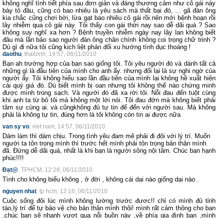
không nghĩ tình tiết phía sau đơn giản và đáng thương cảm như cô gái này
bày tỏ đâu, cũng có bao nhiêu là yêu sách mà thất bại đó, ... gã đàn ông
kia chắc cũng chơi bời, lừa gạt bao nhiêu cô gái rồi nên mới bệnh hoạn rồi
lây nhiễm qua cô gái này. Tôi thấy con gái thời nay sao dễ dãi quá ? Sao
không suy nghĩ xa hơn ? Bệnh truyền nhiễm ngày nay lây lan không biết
đâu mà lần bảo sao người đàn ông chân chính không coi trọng chữ trinh ?
Dù gì đi nữa tôi cũng kịch liệt phản đối xu hướng tình dục thoáng !
daothu
, thaibinh, 14:57, 06/11/2010
Bạn ah trường hợp của bạn sao giống tôi. Tôi yêu người đó và dành tất cả
những gì là đầu tiên của mình cho anh ấy. nhưng đổi lại là sự nghi ngờ của
người ấy. Tôi không hiểu sao lần đầu tiên của mình lại không hề xuất hiện
cái quý giá đó. Dù biết mình bị oan nhưng tôi không thể nào chứng minh
được mình trong sạch. Và người đó đã xa rời tôi. Nỗi đau đến tuột cùng
khi anh ta từ bỏ tôi mà không một lời nói. Tôi đau đớn mà không biết phải
tâm sự cùng ai. và cũngkhông đủ tự tin để đến với người sau. Mà không
phải là không tự tin, đúng hơn là tôi không còn tin ai được nữa
van sy vo
, viet nam, 14:57, 06/11/2010
Dám làm thì dám chịu. Trong tình yêu đam mê phải đi đôi với lý trí. Muốn
người ta tôn trọng mình thì trước hết mình phải tôn trọng bản thân mình
đã. Đừng dễ dãi quá, nhất là khi bạn là người sông nội tâm. Chúc bạn hạnh
phúc!!!!
Đạt@
, TPHCM, 12:28, 06/11/2010
Tình cho không biếu không , ở đời , không cái dại nào giống dại nào .
nguyen nhat
, tp hcm, 12:16, 06/11/2010
Cuộc sống đôi lúc mình không lường trước đươc!! chỉ có mình đủ tỉnh
táo,lý trí để tự bảo vệ cho bản thân mình thôi! mình rất cảm thông cho ban
,chúc bạn sẽ nhanh vượt qua nỗi buồn này ,về phía gia đình bạn ,mình