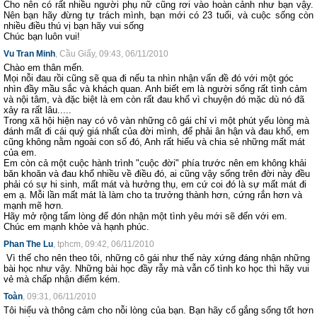
Cho nên có rất nhiều người phụ nữ cũng rơi vào hoàn cảnh như bạn vậy.
Nên bạn hãy đừng tự trách mình, bạn mới có 23 tuổi, và cuộc sống còn
nhiều điều thú vị bạn hãy vui sống
Chúc bạn luôn vui!
Vu Tran Minh
, Cầu Giấy, 09:43, 06/11/2010
Chào em thân mến.
Mọi nỗi đau rồi cũng sẽ qua đi nếu ta nhìn nhận vấn đề đó với một góc
nhìn đầy mầu sắc và khách quan. Anh biết em là người sống rất tình cảm
và nội tâm, và đặc biệt là em còn rất đau khổ vì chuyện đó mặc dù nó đã
xảy ra rất lâu.....
Trong xã hội hiện nay có vô vàn những cô gái chỉ vì một phút yếu lòng mà
đánh mất đi cái quý giá nhất của đời mình, để phải ân hận và đau khổ, em
cũng không nằm ngoài con số đó, Anh rất hiểu và chia sẻ những mất mát
của em.
Em còn cả một cuộc hành trình "cuộc đời" phía trước nên em không khải
băn khoăn và đau khổ nhiều về điều đó, ai cũng vậy sống trên đời này đều
phải có sự hi sinh, mất mát và hưởng thụ, em cứ coi đó là sự mất mát đi
em ạ. Mỗi lần mất mát là làm cho ta trưởng thành hơn, cứng rắn hơn và
mạnh mẽ hơn.
Hãy mở rộng tấm lòng để đón nhận một tình yêu mới sẽ đến với em.
Chúc em mạnh khỏe và hạnh phúc.
Phan The Lu
, tphcm, 09:42, 06/11/2010
Vì thế cho nên theo tôi, những cô gái như thế này xứng đáng nhận những
bài học như vậy. Những bài học đầy rẫy mà vẫn cố tình ko học thì hãy vui
vẻ mà chấp nhận điểm kém.
Toàn
, 09:31, 06/11/2010
Tôi hiểu và thông cảm cho nỗi lòng của bạn. Bạn hãy cố gắng sống tốt hơn