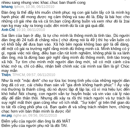
nhieu sang nhung viec khac.chuc ban thanh cong
lehang
, tphcm, 10:36, 06/11/2010
Đàn ông là thế đấy khi muốn chinh phục ng con gái luôn lấy cớ là mình kg
hạnh phúc để mong được ng cảm thông và sau đó là..Đây là bài học cho
những cô gái nhẹ dạ và cả tin,bạn cũng đừng buồn và xem như đó là 1tai
nạn kg may xảy ra trong cuộc đời mình dù là cái giá quá đắt.
Anh Chí
, 10:10, 06/11/2010
Sai lầm của bạn ở đây, là tự cho mình là thông minh,là tỉnh táo. Dù người
đàn ông đó 24 tuổi đi chăng nữa ( chứ đừng nói là 49 ) thì họ vẫn luôn có
vô khối bẫy để đưa bạn vào. Xã hội bên ngoài không bao giờ là dễ dàng,
để một cô gái ra trường nghĩ rằng mình đủ thông minh cả. Mình không có ý
gì, ngoài việc nói rằng, điều bạn cần rút kinh nghiệm, không phải là xa lánh
đàn ông, mà là đừng bao giờ nghĩ rằng mình đủ thông minh, tỉnh táo trong
xã hội. Tự tìm cho mình một người đàn ông mới, sẽ có một cánh cửa
khác mở ra, chỉ có điều, nhận biết chính xác cái mình sai lầm là gì! Chúc
may mắn
Thiện
, TPHCM, 09:57, 06/11/2010
Như là một "mặc định" cho sự lừa lọc trong tình yêu của những người đàn
ông đã có vợ, cái chiêu than oán về "gia đình không hạnh phúc" ! Ấy vậy
mà thường là thành công, dù nó được lập đi lập lại, cũ xì mà hiệu lực đến
khó hiểu! Nói chung, con người vẫn tự huyễn hoặc và vin vào cái lý nào
đấy để dấn thân thôi. Nhưng đã xảy ra rồi thì trách người và tự trách là
suy nghĩ mất thời gian cũng như vô ích nhất. "Sự kiện" gì trên thế gian dù
to tát rồi cũng phôi pha cả. Bạn quên đi và sống trách nhiệm hơn, chững
chạc hơn với bản thân mình là được rồi!
mr.pig
, nghe an, 09:56, 06/11/2010
Điểm yếu của người đàn ông là đôi MẮT
Điểm yếu của người phụ nữ là đôi TAI.