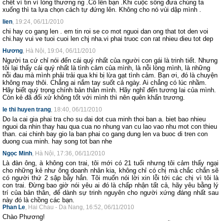
chết vì tin vì lòng thương ng .Cố lên bạn .Khi cuộc sống đưa chúng ta
xuống thì ta lựa chọn cách tự đứng lên. Không cho nó vùi dập mình .
lien
, 19:24, 06/11/2010
chi hay co gang len . em tin roi se co mot nguoi dan ong that tot den voi
chi.hay vui ve tuoi cuoi len chj nha.vi phai truoc con rat nhieu dieu tot dep
Hương
, Hà Nội, 19:04, 06/11/2010
Người ta cứ chỉ nói đến cái quý nhất của người con gái là trinh tiết. Nhưng
tôi lại thấy cái quý nhất là tình cảm của mình, là nỗi lòng mình, là những
nỗi đau mà mình phải trải qua khi bị lừa gạt tình cảm. Bạn ơi, đó là chuyện
không may thôi. Chẳng ai nắm tay suốt cả ngày. Ai chẳng có lúc nhầm.
Hãy biết quý trọng chính bản thân mình. Hãy nghĩ đến tương lai của mình.
Còn kẻ đã đối xử không tốt với mình thì nên quên khẩn trương.
le thi huyen trang
, 18:40, 06/11/2010
Do la cai gia phai tra cho su dai dot cua minh thoi ban a. biet bao nhieu
nguoi da nhin thay hau qua cua no nhung van cu lao vao nhu mot con thieu
than. cai chinh bay gio la ban phai co gang dung len va buoc di tren con
duong cua minh. hay song tot ban nhe
Ngọc Minh
, Hà Nội, 17:36, 06/11/2010
Là đàn ông, à không con trai, tôi mới có 21 tuổi nhưng tôi cảm thấy ngại
cho những kẻ như ông doanh nhân kia, không chỉ có chị mà chắc chắn sẽ
có người thứ 2 sập bẫy hắn. Tôi muốn nói lời xin lỗi tới các chị vì tôi là
con trai. Đừng bao giờ nói yêu ai đó là chấp nhận tất cả, hãy yêu bằng lý
trí của bản thân, để dành sự trinh nguyên cho người xứng đáng nhất sau
này đó là chồng các bạn.
Phan Le
, Hai Chau - Da Nang, 16:52, 06/11/2010
Chào Phương!