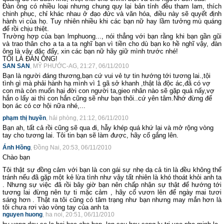
Đàn ông có nhiều loại nhưng chung quy lại bản tính đều tham lam, thích
chinh phục, chỉ khác nhau ở đạo đức và văn hóa, điều này sẽ quyết định
hành vi của họ. Tuy nhiên nhiều khi các bạn nữ hay lầm tưởng mù quáng
để rồi chịu thiệt.
Trường hợp của bạn lmphuong..., nói thẳng với bạn rằng khi bạn gần gũi
và trao thân cho a ta a ta nghĩ bạn vì tiền cho dù bạn ko hề nghĩ vậy, đàn
ông là vậy đặc đấy, xin các bạn nữ hãy giữ mình trước nhé!
TÔI LÀ ĐÀN ÔNG!
SAN SAN
, MỸ PHƯỚC-AG, 21:27, 06/11/2010
Bạn là người đáng thương,bạn cứ vui vẻ tự tin hướng tới tương lai.,tội
tình gì mà phải hành hạ mình vì 1 gã sở khanh ,thật là độc ác,đã có vợ
con mà còn muốn hại đời con người ta,gieo nhân nào sẽ gặp quả nấy,vợ
hắn o lấy ai thì con hắn cũng sẽ như bạn thôi..cứ yên tâm.Nhớ đừng để
bọn ác có cơ hội nữa nhé,...
phạm thị huyền
, hải phòng, 21:12, 06/11/2010
Bạn ah, tất cả rồi cũng sẽ qua đi, hẫy khép quá khứ lại và mở rộng vòng
tay cho tương lai. Tôi tin bạn sẽ làm được, hãy cố gắng lên.
Ánh Hồng
, Đồng Nai, 20:53, 06/11/2010
Chào bạn
Tôi thật sự đồng cảm với bạn là con gái sự nhẹ dạ cả tin là đều không thể
tránh nếu đã gặp một kẻ lừa tình như vậy tất nhiên là khó thoát khỏi anh ta
. Nhưng sự việc đã rồi bây giờ bạn nên chấp nhận sự thật để hướng tới
tương lai đừng nên tự ti mặc cảm , hãy cố vươn lên để ngày mai tươi
sáng hơn . Thật ra tôi cũng có tâm trạng như bạn nhưng may mắn hơn là
tôi chưa rơi vào vòng tay của anh ta
nguyen h­uong
, ha noi, 20:51, 06/11/2010