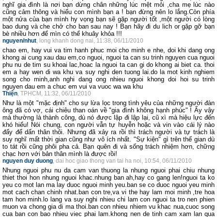
nghĩ gia đình là nơi bạn dừng chân những lúc mệt mỏi ,cha mẹ lúc nào
cũng cảm thông và hiểu con mình bạn a ! bạn đừng nên lo lắng.Còn phía
một nửa của bạn mình hy vọng bạn sẽ gặp người tốt ,một người có lòng
bao dung và che chở cho ban sau nay ! Bạn hãy đi du lich or gặp gỡ bạn
bè nhiều hơn để mìn có thể khuây khỏa !!!
nguyen/nhut
, long khanh dong nai, 11:38, 06/11/2010
chao em, hay vui va tim hanh phuc moi cho minh e nhe, doi khi dang ong
khong ai cung xau dau em,co nguoi, nguoi ta can su trinh nguyen cua nguoi
phu nu de tim su khoai lac,hoac la nguoi ta can gi do khong ai biet ca. thoi
em a hay wen di wa khu va suy nghi den tuong lai.do la mot kinh nghiem
song cho minh,anh nghi dang ong nhieu nguoi khong doi hoi su trinh
nguyen dau em a chuc em vui va vuoc wa wa khu
Thiện
, TPHCM, 11:32, 06/11/2010
Như là một "mặc định" cho sự lừa lọc trong tình yêu của những người đàn
ông đã có vợ, cái chiêu than oán về "gia đình không hạnh phúc" ! Ấy vậy
mà thường là thành công, dù nó được lập đi lập lại, cũ xì mà hiệu lực đến
khó hiểu! Nói chung, con người vẫn tự huyễn hoặc và vin vào cái lý nào
đấy để dấn thân thôi. Nhưng đã xảy ra rồi thì trách người và tự trách là
suy nghĩ mất thời gian cũng như vô ích nhất. "Sự kiện" gì trên thế gian dù
to tát rồi cũng phôi pha cả. Bạn quên đi và sống trách nhiệm hơn, chững
chạc hơn với bản thân mình là được rồi!
nguyen duy duong
, dai hoc giao thong van tai ha noi, 10:54, 06/11/2010
Nhung nguoi phu nu da cam van thuong la nhung nguoi phai chiu nhung
thiet thoi hon nhung nguoi khac.nhung ban ah,hay co gang len!nguoi ta ko
yeu co mot lan ma lay duoc nguoi minh yeu.ban se co duoc nguoi yeu minh
mot cach chan chinh nhat.ban con tre,va vi the hay lam moi minh ,tre hoa
tam hon minh.lo lang va suy nghi nhieu chi lam con nguoi ta tro nen phien
muon va chong gia di ma thoi.ban con nhieu nhiem vu khac nua,cuoc song
cua ban con bao nhieu viec phai lam.khong nen de tinh cam xam lan qua