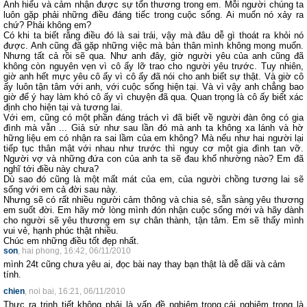
Anh hiểu và cảm nhận được sự tổn thương trong em. Mỗi người chúng ta
luôn gặp phải những điều đáng tiếc trong cuộc sống. Ai muốn nó xảy ra
chứ? Phải không em?
Có khi ta biết rằng điều đó là sai trái, vậy mà đâu dễ gì thoát ra khỏi nó
được. Anh cũng đã gặp những việc mà bản thân mình không mong muốn.
Nhưng tất cả rồi sẽ qua. Như anh đây, giờ người yêu của anh cũng đã
không còn nguyên vẹn vì cô ấy lỡ trao cho người yêu trước. Tuy nhiên,
giờ anh hết mực yêu cô ấy vì cô ấy đã nói cho anh biết sự thật. Và giờ cô
ấy luôn tận tâm với anh, với cuộc sống hiện tại. Và vì vậy anh chẳng bao
giờ để ý hay làm khó cô ấy vì chuyện đã qua. Quan trọng là cô ấy biết xác
định cho hiện tại và tương lai.
Với em, cũng có một phần đáng trách vì đã biết về người đàn ông có gia
đình mà vẫn ... Giả sử như sau lần đó mà anh ta không xa lánh và hờ
hững liệu em có nhận ra sai lầm của em không? Mà nếu như hai người lại
tiếp tục thân mật với nhau như trước thì nguy cơ một gia đình tan vỡ.
Người vợ và những đứa con của anh ta sẽ đau khổ nhường nào? Em đã
nghĩ tới điều này chưa?
Dù sao đó cũng là một mất mát của em, của người chồng tương lai sẽ
sống với em cả đời sau này.
Nhưng sẽ có rất nhiều người cảm thông và chia sẻ, sẵn sàng yêu thương
em suốt đời. Em hãy mở lòng mình đón nhận cuộc sống mới và hãy dành
cho người sẽ yêu thương em sự chân thành, tận tâm. Em sẽ thấy mình
vui vẻ, hạnh phúc thật nhiều.
Chúc em những điều tốt đẹp nhất.
son
, hai phong, 16:42, 06/11/2010
mình 24t cũng chưa yêu ai, đọc bài nay thay bạn thật là dễ dãi và cảm
tính.
chien
, noi bai, 16:21, 06/11/2010
Thực ra trinh tiết không phải là vấn đề nghiêm trọng,cái nghiêm trọng là