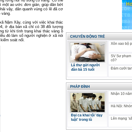
ùng rừng núi họ sống có vàng. Có thể
ì một ao ước đơn giản, giúp dân bớt
phải vậy, dân quanh vùng có lẽ đã cơ
ỏ vàng.
 Nậm Xây, cùng với việc khai thác
04, ở địa bàn xã chỉ có 38 đối tượng
g từ khi tình trạng khai thác vàng ồ
điều đó làm số người nghiện ở xã nói
CHUYỂN ĐỘNG TRẺ
kiểm soát nổi.
Xôn xao bộ p
SV Sư phạm k
cô?
Lá thư gửi người
Đám cưới tan
đàn bà 15 tuổi
PHÁP ĐÌNH
Nhận 10 năm 
Hà Nội: Nhóm
Đại ca khai tội 'dạy
Lên mạng ’să
luật' trong tù