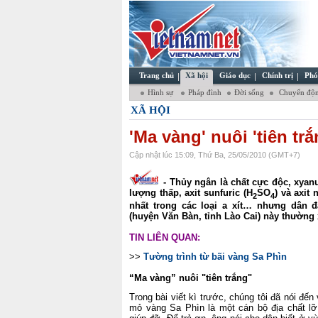
Trang chủ
Xã hội
Giáo dục
Chính trị
Phó
Hình sự
Pháp đình
Đời sống
Chuyển độn
XÃ HỘI
'Ma vàng' nuôi 'tiên tr
Cập nhật lúc 15:09, Thứ Ba, 25/05/2010 (GMT+7)
- Thủy ngân là chất cực độc, xyanu
lượng thấp, axit sunfuric (H
SO
) và axit 
2
4
nhất trong các loại a xít… nhưng dân 
(huyện Văn Bàn, tỉnh Lào Cai) này thường 
TIN LIÊN QUAN:
>>
Tường trình từ bãi vàng Sa Phìn
“Ma vàng” nuôi "tiên trắng"
Trong bài viết kì trước, chúng tôi đã nói đ
mỏ vàng Sa Phìn là một cán bộ địa chất l