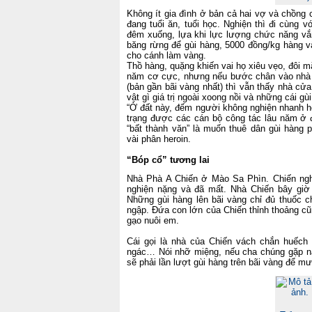
Không ít gia đình ở bản cả hai vợ và chồng 
đang tuổi ăn, tuổi học. Nghiện thì đi cùng 
đêm xuống, lựa khi lực lượng chức năng vắ
băng rừng để gùi hàng, 5000 đồng/kg hàng v
cho cánh làm vàng.
Thồ hàng, quặng khiến vai họ xiêu vẹo, đôi mắ
năm cơ cực, nhưng nếu bước chân vào nhà 
(bản gần bãi vàng nhất) thì vẫn thấy nhà cử
vật gì giá trị ngoài xoong nồi và những cái gùi
“Ở đất này, đếm người không nghiện nhanh 
trạng được các cán bộ công tác lâu năm ở đ
“bất thành văn” là muốn thuê dân gùi hàng p
vài phân heroin.
“Bóp cổ” tương lai
Nhà Phà A Chiến ở Mào Sa Phìn. Chiến ngh
nghiện nặng và đã mất. Nhà Chiến bây giờ
Những gùi hàng lên bãi vàng chỉ đủ thuốc c
ngập. Đứa con lớn của Chiến thỉnh thoảng c
gạo nuôi em.
Cái gọi là nhà của Chiến vách chắn huếch
ngác… Nói nhỡ miệng, nếu cha chúng gặp nạ
sẽ phải lần lượt gùi hàng trên bãi vàng để mư