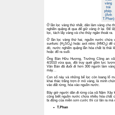
vàng
trái
phép.
(Ảnh
T.Phan)
Ở lần lọc vàng thứ nhất, dân làm vàng cho 
nghiền quặng đi qua để giữ vàng ở lại. Để l
lọc, tách lấy vàng và cho thủy ngân thoát ra.
Ở lần lọc vàng thứ hai, nguồn nước chứa v
sunfuric (H
SO
) hoặc axit nitric (HNO
) để 
2
4
3
đó, nước nghiền quặng lẫn hóa chất bị thải 
hoặc đổ ra suối.
Ông Bàn Hữu Hương, Trưởng Công an xã 
4/2010 vừa qua, đội truy quét gồm lực lượn
Văn Bàn đã đuổi đi hơn 300 người làm vàng,
máy…
Con số này và những bể lọc còn loang lổ màu
khai thác trắng trợn ở mỏ vàng, là minh chứ
vào đất rừng, hòa vào nguồn nước.
Bây giờ người dân đi rừng của xã Nậm Xây 
cũng biết nguồn nước chứa nhiều hóa chất c
bị động của miền sơn cước thì cứ lăn ra mà 
T.Phan