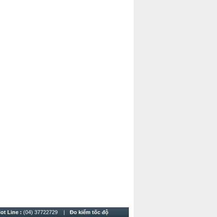
ot Line :
(04) 37722729
Đo kiểm tốc độ