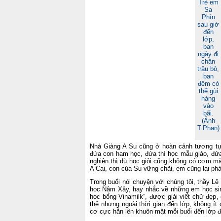
Trẻ em
Sa
Phìn
sau giờ
đến
lớp,
ban
ngày đi
chăn
trâu bò,
ban
đêm có
thể gùi
hàng
vào
bãi.
(Ảnh
T.Phan)
Nhà Giàng A Su cũng ở hoàn cảnh tương tự,
đứa con ham học, đứa thì học mẫu giáo, đứa
nghiện thì dù học giỏi cũng không có cơm m
A Cai, con của Su vững chãi, em cũng lại phải
Trong buổi nói chuyện với chúng tôi, thầy L
học Nậm Xây, hay nhắc về những em học s
học bổng Vinamilk”, được giải viết chữ đẹp
thế nhưng ngoài thời gian đến lớp, không ít 
cơ cực hằn lên khuôn mặt mỗi buổi đến lớp 