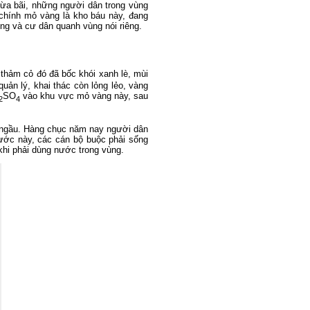
 bừa bãi, những người dân trong vùng
 chính mỏ vàng là kho báu này, đang
ng và cư dân quanh vùng nói riêng.
thảm cỏ đó đã bốc khói xanh lè, mùi
quản lý, khai thác còn lỏng lẻo, vàng
SO
vào khu vực mỏ vàng này, sau
2
4
ngầu. Hàng chục năm nay người dân
ớc này, các cán bộ buộc phải sống
hi phải dùng nước trong vùng.