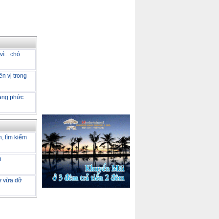
ì... chó
ên vị trong
càng phức
h, tìm kiếm
h
tư vừa dỡ