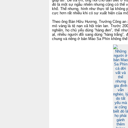
giúp đỡ. Để trả ơn, ông nói cho dân biết ở v
đó là một sự ngẫu nhiên nhưng cũng có thể v
khổ. Thế nhưng, hình như thực tế lại không 
cực hơn rất nhiều khi có sự xuất hiện của m
Theo ông Bàn Hữu Hương, Trưởng Công an xã
mỏ vàng là tệ nạn xã hội tràn lan. Trước 20
nghiện, họ chủ yếu dùng “hàng đen”, thế nhưn
ạt, nhiều người đổi sang dùng “hàng trắng”, 
chung và riêng ở bản Mào Sa Phìn không thể 