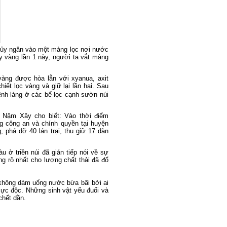
thủy ngân vào một màng lọc nơi nước
ấy vàng lần 1 này, người ta vắt màng
àng được hòa lẫn với xyanua, axit
chiết lọc vàng và giữ lại lần hai. Sau
lênh láng ở các bể lọc cạnh sườn núi
Nậm Xây cho biết: Vào thời điểm
g công an và chính quyền tại huyện
 phá dỡ 40 lán trại, thu giữ 17 dàn
 ở triền núi đã gián tiếp nói về sự
ng rõ nhất cho lượng chất thải đã đổ
không dám uống nước bừa bãi bởi ai
ực độc. Những sinh vật yếu đuối và
chết dần.