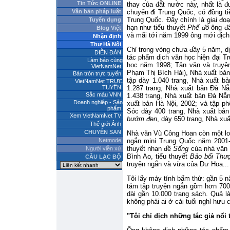
Tin Tức ONLINE
thay của đất nước này, nhất là đ
Văn bản pháp luật
chuyến đi Trung Quốc, có đồng ti
Trung Quốc. Đây chính là giai đo
Tuyển dụng
hạn như tiểu thuyết
Phế đô
ông đã
Blog Việt
và mãi tới năm 1999 ông mới dịch 
Nhận định
Thư Hà Nội
Chỉ trong vòng chưa đầy 5 năm, dị
DIỄN ĐÀN
tác phẩm dịch văn học hiện đại Tr
Làm báo cùng
học năm 1998; Tản văn và truyện
VietNamNet
Phạm Thị Bích Hải), Nhà xuất bản
Bàn tròn trực tuyến
tập dày 1.040 trang, Nhà xuất bả
VietNamNet TRỰC
TUYẾN
1.287 trang, Nhà xuất bản Đà Nẵ
Sắc màu VNN
1.438 trang, Nhà xuất bản Đà Nẵ
Doanh nghiệp - Sản
xuất bản Hà Nội, 2002; và tập ph
phẩm
Sóc dày 400 trang, Nhà xuất bản
Xem VietNamNet TV
bướm đen
, dày 650 trang, Nhà xuấ
Thế giới Ảnh
CHUYÊN SAN
Nhà văn Vũ Công Hoan còn một loạt
Netmode
ngắn mini Trung Quốc năm 2001
thuyết nhan đề
Sống
của nhà văn 
Người viễn xứ
Bình Ao, tiểu thuyết
Bảo bối Thư
CÂU LẠC BỘ
truyện ngắn và vừa của Dư Hoa...
Tôi lấy máy tính bấm thử: gần 5 n
tám tập truyện ngắn gồm hơn 700 
dài gần 10.000 trang sách. Quả l
không phải ai ở cái tuổi nghỉ hưu
"Tôi chỉ dịch những tác giả nổ