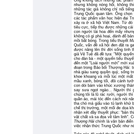
Ông không dịch những tác phẩm c
nhưng không nóng hổi, không thi
những tác giả không chỉ nổi tiế
Trung Quốc quan tâm. Ông chọn 
các tác phẩm văn học hiện đại Tr
xảy ra ở xã hội Việt Nam. Từ đó
tiêu cực, tiếp thu được những cái
con người tài hoa đến mấy nhưng
không có gì phá hoại, đánh đổ bản
mồi bắt bóng. Trong tiểu thuyết
Ma
Quốc, vấn đề xã hội đen đặt ra g
được nâng lên thì đời sống tinh t
giả Vệ Tuệ đã đề tựa: "Một quyển 
cho đàn bà - một quyển tiểu thuyế
đến một "Loài người mới" mới xuất
đoạn trong Bảo bối Thượng Hải: t
nhà giàu sang quyền quý, sống tr
khoe khoang và mỗi lúc một mất
mầu xanh, bóng tối, đôi cánh tưở
con dòi bám vào khúc xương thàn
say sưa ngọt ngào... Người thì g
chúng tôi là lũ rác rưởi, người t
quần áo, mái tóc đến cách nói năn
tha chó má giấu vào tủ lạnh khử 
chế thị trường, một mối đe dọa kh
nhận xét đầy thuyết phục: “bản th
vật chất và sa đọa về tâm linh". 
Thượng Hải
chính là văn bản điể
việc nhận thức Trung Quốc như nó