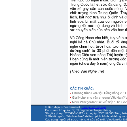
Trên góc độ nghệ thuật, dịch giả 
Trung Quốc là hết sức đa dạng, đ
vấn đề gay cấn của cuộc sống. Vă
chữ tượng hình Trung Quốc. Truy
lệch, bất ngờ tựa như ở đỉnh và đ
lĩnh vực bí mật của con người v
ngừng đổi mới nội dung và hình t
sự chuyển biến của nền văn học th
Vũ Công Hoan cho biết, tuy về hư
nghỉ kể cả Chủ nhật. Buổi tối ôn
nghe chim hót, tưới hoa, tưới ra
dưỡng sinh" từ 30 phút đến một t
Hoàng Diệu ven sông Trà) luyện tậ
Hoan cũng là một hiện tượng độc 
ngắn (chưa đầy 5 năm) ông đã vin
(Theo Văn Nghệ Trẻ)
CÁC TIN KHÁC:
•
Chương trình Giai điệu Đồng bằng 20: Gi
•
Giải Nobel cho văn chương Việt Nam?
•
Mark Winegardner sẽ viết tiếp ''The God
© Báo điện tử VietNamNet.
Liên lạc với Toà soạn
Cơ quan chủ quản: Bộ Thông tin và Truyền thông
Số giấy phép: 27/GP-BVHTT, cấp ngày: 23/01/2003 Tổng biên t
® Ghi rõ nguồn "VietNamNet" khi bạn phát hành lại thông tin t
Các trang ngoài sẽ được mở ra ở cửa sổ mới. VietNamNet khô