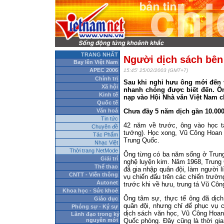
TRANG NHẤT
Người dịch sách bên
Bay lên Việt Nam
APEC 2006
15:45' 25/02/2003 (GMT+7)
Chính trị
Sau khi nghỉ hưu ông mới đến v
Xã hội
nhanh chóng được biết đến. Ôn
Kinh tế
nạp vào Hội Nhà văn Việt Nam c
Quốc tế
Văn hoá
Chưa đầy 5 năm dịch gần 10.000
Tin tức
42 năm về trước, ông vào học tạ
Chuyên đề
tướng). Học xong, Vũ Công Hoan 
Tác Phẩm
Trung Quốc.
Nhạc Việt
Thời trang NetMode
Ông từng có ba năm sống ở Trung
Giải trí
nghệ luyện kim. Năm 1968, Trung
Thể thao
đã gia nhập quân đội, làm người 
CNTT - Viễn thông
vụ chiến đấu trên các chiến trườn
Autonet
trước khi về hưu, trung tá Vũ Cô
Khoa học - Sức khoẻ
Ông tâm sự, thực tế ông đã dịch
Giáo dục
quân đội, nhưng chỉ để phục vụ c
Phóng sự - Ký sự
dịch sách văn học, Vũ Công Hoan 
Lãnh đạo trong kỷ
nguyên mới
Quốc phòng. Đây cũng là thời gia