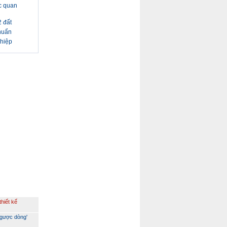
c quan
 đất
huẩn
ghiệp
iết kế
ngược dòng'