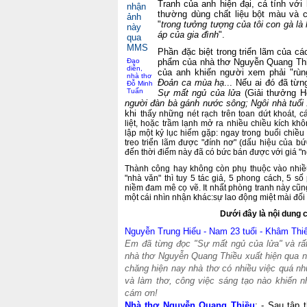
Tranh của anh hiện đại, cá tính vớ
thường dùng chất liệu bột màu và cắ
"
trong tưởng tượng của tôi con gà là
áp của gia đình
".
Phần đặc biệt trong triển lãm của cá
Đạo
phẩm của nhà thơ Nguyễn Quang Thi
diễn,
của anh khiến người xem phải "rù
nhà thơ
Đoản ca mùa hạ
... Nếu ai đó đã từn
Đỗ Minh
Tuấn
Sự mất ngủ của lửa
(Giải thưởng 
người đàn bà gánh nước sông; Ngôi nhà tuổi
khi
thấy những nét rạch trên toan dứt khoát,
liệt, hoặc trầm lạnh mở ra nhiều chiều kích kh
lập một kỷ lục hiếm gặp: ngay trong buổi chiều
treo triển lãm được "đính nơ" (dấu hiệu của b
đến thời điểm này đã có bức bán được với giá "
Thành công hay không còn phụ thuộc vào nhiề
"nhà văn" thì tuy 5 tác giả, 5 phong cách, 5 
niềm đam mê cọ vẽ. It nhất phòng tranh này c
một cái nhìn nhận khác:sự lao động miệt mài đối 
Dưới đây là nội dung c
Nguyễn Trung Hiếu - Nam 23 tuổi - Khâm Thiê
Em đã từng đọc "Sự mất ngủ của lửa" và rất
nhà thơ Nguyễn Quang Thiều xuất hiện qua n
chăng hiện nay nhà thơ có nhiều việc quá nh
và làm thơ, công việc sáng tạo nào khiến 
cám ơn!
Nhà thơ Nguyễn Quang Thiều
: - Sau tập