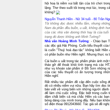
hội hoạ là niềm vui bất tận của trò chơi tr
lặng. Thơ theo suốt tôi trong mọi lúc, trong 
không?
Nguyễn Thanh Hiền - Nữ 34 tuổi - 80 Trần N
Tôi không đọc được nhiều lắm, nhưng những 
Nam đa phần đều buồn, u uất, không định hướ
của các nhà văn đương thời hay là của tuổi 
trạng đó được không anh Minh Tường?
Nhà văn Hoàng Minh Tường
: - Chào bạn 
các độc giả Hải Phòng. Cuốn tiểu thuyết của 
là cuốn "Thuỷ hoả đạo tặc" không biết Hiền
có phần buồn như Hiền nghĩ. Nhưng thực ra l
Cái buồn u uất trong tác phẩm phản ánh một
tháo gỡ để thoát khỏi tình trạng mà các HT
như vụ khoán sản phẩm ở Đồ Sơn những n
của các tiểu thuyết có ấn tượng trong nh
Hiền nghĩ.
Rất nhiều tác phẩm đề cập đến cuộc sống đ
đó có nhiều niềm vui nữa. Bạn hãy tìm đọc ti
bản viết về vùng biển với những người đánh 
để làm chủ cuộc sống. Đặc biệt trong cuốn t
đậm chất biển cả mà chắc Hiền và các bạn 
bóng dáng của mình trong đấy. Nếu bạn không
số điện thoại 0912043660. Tác giả sẽ đề nghị