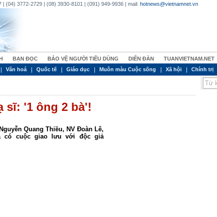
 | (04) 3772-2729 | (08) 3930-8101 | (091) 949-9936 | mail:
hotnews@vietnamnet.vn
H
BẠN ĐỌC
BẢO VỆ NGƯỜI TIÊU DÙNG
DIỄN ĐÀN
TUANVIETNAM.NET
Văn hoá
Quốc tế
Giáo dục
Muôn màu Cuộc sống
Xã hội
Chính trị
sĩ: '1 ông 2 bà'!
)
Nguyễn Quang Thiều, NV Đoàn Lê,
 có cuộc giao lưu với độc giả