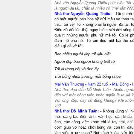
Nhà văn Nguyễn Quang Thiều phát hiện ''tài 
là người đa tài, chắc là nhiều cô ''mê'' lắm???
Nhà thơ Nguyễn Quang Thiều:
- Tôi chính
có một người bạn họa sỹ gửi màu và toan tại 
thì... tôi vẽ! Tôi không phải là người đa tài,
Điều đó đôi lúc thật nguy hiểm với đời sống
quá ít những người phụ nữ mê tôi. Có lẽ phả
đam mê phụ nữ. Tôi xin đọc một bài thơ củ
điều gì đó về tôi:
Bao nhiêu người đẹp tôi đâu biết
Người đẹp bao người không biết tôi
Tôi đi trong cõi vô tình ấy
Trời bỗng nhòa sương, mắt bỗng nhòe.
Mai Văn Thương - Nam 22 tuổi - Mai Động - H
Nhà thơ, đạo diễn Đỗ Minh Tuấn: Nhiều người
đến với một công việc khác nghĩa là ta đã 
Với ông, điều này có đúng không? Khi khô
vẽ?
Nhà thơ Đỗ Minh Tuấn:
-
Không đúng vì hi
thời sáng tác điện ảnh, văn học, sân khấu, 
ảnh, các công việc khác chỉ là tay trái, chỉ
cơm giúp vợ hoặc chơi bóng với con thì đâu
làm việc ở cơ quan? Nói cách khác, với tôi 