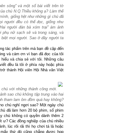
bên sông'' và một số bài viết trên tờ
của chú N.Q.Thiều không ạ? Làm thế
mình, giống hệt như những gì chú đã
ọi người đều có thể đọc, giống như
Hai người đàn bà xóm trại'' ám ảnh
i phụ nữ sạch sẽ và trong sáng, và
 biệt mọi người. Sao ở đây người ta
ững tác phẩm trên mà bạn đề cập đến
động và cám ơn vì bạn đã đọc của tôi
ã hiểu và chia sẻ với tôi. Những câu
viết đều là tôi ở phía này hoặc phía
i trở thành Hội viên Hội Nhà văn Việt
 chú với những thành công mới.
 ảnh sao chú không tập trung vào hai
mình tham lam ôm đồm quá hay không?
ho chú nghỉ ngơi sao? Một ngày chú
 chú đã làm hơn 20 bộ phim, số phim
ậy chú không có quyền dành thêm 2
iết ư? Các đồng nghiệp của chú nhiều
h, lúc rõi rãi thì họ chơi tá lả hoặc
ơi mấy thứ đó cũng chẳng được họp