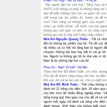
Phạm Thị Thuỷ - Nữ 24 tuổi - TP.HCM:
''Hai người đàn bà xóm trại'', ''Mùa hoa cải 
ANTG cuối tháng có phải là những sáng tác 
nào để biến những cảm xúc và quan sát của 
viết trong các tác phẩm đó, thành cái để m
chú? Tâm trạng và không gian của truyện ''
cháu, sự khắc khoải, nỗi buồn của hai ngườ
không gợi cảm giác cô đơn, vì họ sống cách
không gọi chú là nhà văn? Hay cháu nhầm?
Nhà thơ Nguyễn Quang Thiều
: - Tất cả nh
đều là những tác phẩm của tôi. Tôi rất xúc 
rất nhiều và có thể nói rằng bạn là người đ
chuyện, những bài báo hay bất kì cái gì tôi 
kia. Người ta không gọi tôi là nhà văn vì tô
Nam là do những tập thơ của tôi.
Phuc An - Nam 24 tuổi - Hà Nội:
Thưa nhà thơ Đỗ Minh Tuấn, xin chúc mừng
Chú đã rất thanh công trong văn học và điện
lĩnh vực đó mà lại lao vào vẽ, chú có nghĩ 
Nhà thơ Đỗ Minh Tuấn:
-
Thế cháu không c
dành tới 12 tiếng cho điện ảnh, 18 năm qua
chú làm hơn rất nhiều đồng nghiệp khác. V
tiếng trong quỹ thời gian của chú để vẽ và v
người mỗi ngày chỉ dành vài tiếng cho điện ản
đánh tennis. Khổ thân chú không biết ch