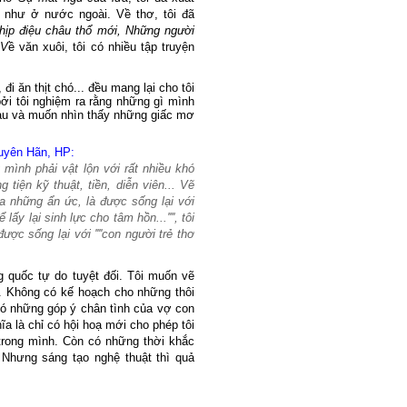
 như ở nước ngoài. Về thơ, tôi đã
ịp điệu châu thổ mới, Những người
.V
ề văn xuôi, tôi có nhiều tập truyện
đi ăn thịt chó... đều mang lại cho tôi
ởi tôi nghiệm ra rằng những gì mình
màu và muốn nhìn thấy những giấc mơ
guyên Hãn, HP:
mình phải vật lộn với rất nhiều khó
tiện kỹ thuật, tiền, diễn viên... Vẽ
ỏa những ẩn ức, là được sống lại với
lấy lại sinh lực cho tâm hồn...'''', tôi
ợc sống lại với ''''con người trẻ thơ
 quốc tự do tuyệt đối. Tôi muốn vẽ
ôi. Không có kế hoạch cho những thôi
có những góp ý chân tình của vợ con
a là chỉ có hội hoạ mới cho phép tôi
trong mình. Còn có những thời khắc
. Nhưng sáng tạo nghệ thuật thì quả