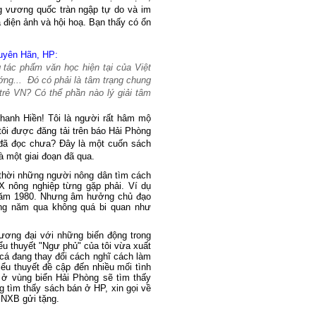
ong vương quốc tràn ngập tự do và im
cả điện ảnh và hội hoạ. Bạn thấy có ổn
guyên Hãn, HP:
tác phẩm văn học hiện tại của Việt
ng... Đó có phải là tâm trạng chung
trẻ VN? Có thể phần nào lý giải tâm
Thanh Hiền! Tôi là người rất hâm mộ
tôi được đăng tải trên báo Hải Phòng
 đã đọc chưa? Đây là một cuốn sách
à một giai đoạn đã qua.
 thời những người nông dân tìm cách
X nông nghiệp từng gặp phải. Ví dụ
ăm 1980. Nhưng âm hưởng chủ đạo
ững năm qua không quá bi quan như
ương đại với những biến động trong
ểu thuyết "Ngư phủ" của tôi vừa xuất
cá đang thay đổi cách nghĩ cách làm
iểu thuyết đề cập đến nhiều mối tình
ở vùng biển Hải Phòng sẽ tìm thấy
 tìm thấy sách bán ở HP, xin gọi về
 NXB gửi tặng.