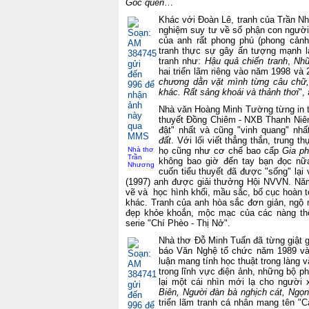
Góc quên
…
Khác với Đoàn Lê, tranh của Trần Nh
nghiệm suy tư về số phận con người 
của anh rất phong phú (phong cảnh
tranh thực sự gây ấn tượng mạnh lạ
tranh như:
Hậu quả chiến tranh
,
Nhữ
hai triển lãm riêng vào năm 1998 và 
chương dằn vặt mình từng câu chữ,
khác. Rất sảng khoái và thảnh thơi
",
Nhà văn Hoàng Minh Tường từng in ti
thuyết Đồng Chiêm - NXB Thanh Niên)
đật" nhất và cũng "vinh quang" nhất
đất
. Với lối viết thẳng thắn, trung t
Nhà thơ
họ cũng như cơ chế bao cấp
Gia ph
Trần
không bao giờ đến tay bạn đọc nữ
Nhương
cuốn tiểu thuyết đã được "sống" lạ
(1997) anh được giải thưởng Hội NVVN. Nă
vẽ và học hình khối, mầu sắc, bố cục hoàn t
khác. Tranh của anh hòa sắc đơn giản, ngộ n
đẹp khỏe khoắn, mộc mạc của các nàng thô
serie "Chí Phèo - Thị Nở".
Nhà thơ Đỗ Minh Tuấn đã từng giật gi
báo Văn Nghệ tổ chức năm 1989 và c
luận mang tính học thuật trong làng 
trong lĩnh vực điện ảnh, những bộ p
lại một cái nhìn mới lạ cho ngườ
Biên, Người đàn bà nghịch cát, Ngọn
triển lãm tranh cá nhân mang tên "C