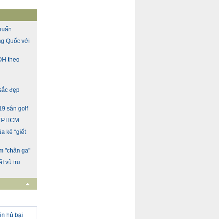
chuẩn
ung Quốc với
 ĐH theo
sắc đẹp
19 sân golf
 TP.HCM
a kẻ “giết
àm "chân ga"
t vũ trụ
ên hủ bại