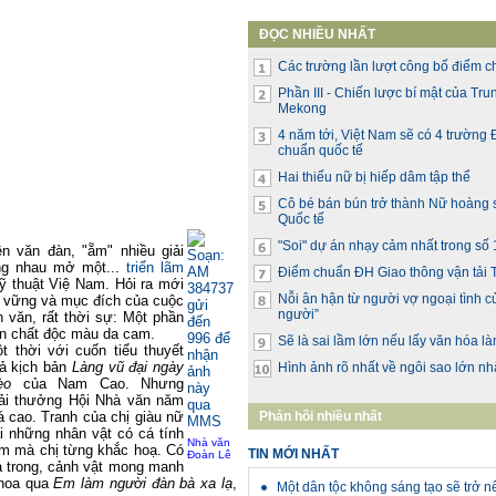
ĐỌC NHIỀU NHẤT
Các trường lần lượt công bố điểm 
Phần III - Chiến lược bí mật của Tr
Mekong
4 năm tới, Việt Nam sẽ có 4 trường
chuẩn quốc tế
Hai thiếu nữ bị hiếp dâm tập thể
Cô bé bán bún trở thành Nữ hoàng 
Quốc tế
"Soi" dự án nhạy cảm nhất trong số 
ên văn đàn, "ẵm" nhiều giải
ng nhau mở một...
triển lãm
Điểm chuẩn ĐH Giao thông vận tải
Mỹ thuật Việ Nam. Hỏi ra mới
Nỗi ân hận từ người vợ ngoại tình củ
há vững và mục đích của cuộc
người”
n văn, rất thời sự: Một phần
hân chất độc màu da cam.
Sẽ là sai lầm lớn nếu lấy văn hóa l
thời với cuốn tiểu thuyết
iả kịch bản
Làng vũ đại ngày
Hình ảnh rõ nhất về ngôi sao lớn nhấ
èo
của Nam Cao. Nhưng
ải thưởng Hội Nhà văn năm
 cao. Tranh của chị giàu nữ
Phản hồi nhiều nhất
ại những nhân vật có cá tính
Nhà văn
him mà chị từng khắc hoạ. Có
TIN MỚI NHẤT
Đoàn Lê
à trong, cảnh vật mong manh
 hoa qua
Em làm người đàn bà xa lạ
,
Một dân tộc không sáng tạo sẽ trở n