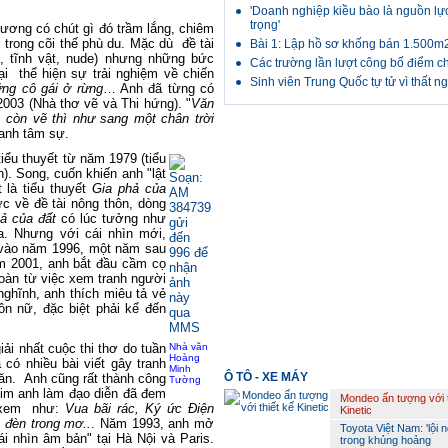
'Doanh nghiệp kiều bào là nguồn lự
trọng'
ương có chút gì đó trầm lắng, chiêm
trong cõi thế phù du. Mặc dù đề tài
Bài 1: Lập hồ sơ khống bán 1.500m2
, tĩnh vật, nude) nhưng những bức
Các trường lần lượt công bố điểm c
i thể hiện sự trải nghiệm về chiến
Sinh viên Trung Quốc tự tử vì thất n
ng cô gái ở rừng
… Anh đã từng có
2003 (Nhà thơ vẽ và Thi hứng). "
Văn
 còn vẽ thì như sang một chân trời
 anh tâm sự.
ểu thuyết từ năm 1979 (tiểu
. Song, cuốn khiến anh "lật
 là tiểu thuyết
Gia phả của
hực về đề tài nông thôn, dòng
ả của đất
có lúc tưởng như
a. Nhưng với cái nhìn mới,
i vào năm 1996, một năm sau
m 2001, anh bắt đầu cầm cọ
oàn từ việc xem tranh người
ghĩnh, anh thích miêu tả vẻ
n nữ, đặc biệt phải kể đến
ải nhất cuộc thi thơ do tuần
Nhà văn
Hoàng
ó nhiều bài viết gây tranh
Minh
Ô TÔ - XE MÁY
văn. Anh cũng rất thành công
Tường
him anh làm đạo diễn đã đem
Mondeo ấn tượng với th
i xem như:
Vua bãi rác, Ký ức Điện
Kinetic
 đèn trong mơ..
. Năm 1993, anh mở
Toyota Việt Nam: 'lội 
ái nhìn âm bản" tại Hà Nội và Paris.
trong khủng hoảng