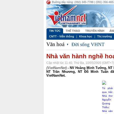
Đường dây nóng: (092) 345-7788 | (091) 356-4657
TIN TỨC
THỂ THAO
TRUYỀN HÌNH
ẢN
CNTT - Viễn thông
Khoa học
Thị trường
Văn hoá
Đời sống VHNT
Nhà văn hành nghề hoạ 
Cập nhật lúc 11:40, Thứ Ba, 10/05/2005 (GMT+7
(VietNamNet)
- NV Hoàng Minh Tường, NT 
NT Trần Nhương, NT Đỗ Minh Tuấn đã
VietNamNet.
Từ phải
qua trái:
Nhà thơ
Nguyễn
Quang
Thiều;
Nhà văn