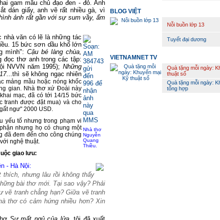
i hai gam mầu chủ đạo đen - đỏ. Anh
t dán giấy, anh vẽ rất nhiều gà, vì
BLOG VIỆT
 hình ảnh rất gần với sự sum vầy, ấm
Nỗi buồn lớp 13
c nhà văn có lẽ là những tác
Tuyết đại dương
ều. 15 bức sơn dầu khổ lớn
ng mình":
Cậu bé làng chùa,
VIETNAMNET TV
g đọc thơ anh trong các tập:
Hội NVVN năm 1995);
Những
Quà tặng mỗi ngày: K
 17
...thì sẽ không ngạc nhiên
thuật số
 các mảng mầu hoặc nóng khốc
Quà tặng mỗi ngày: K
ông gian. Nhà thơ xứ Đoài này
tổng hợp
 khai mạc, đã có tới 14/15 bức
ức tranh được đặt mua) và cho
ngất ngư" 2000 USD.
u yếu tố nhưng trong phạm vi
số phận nhưng họ có chung một
Nhà thơ
ũng đã đem đến cho công chúng
Nguyễn
Quang
với nghệ thuật.
Thiều.
uộc giao lưu:
n - Hà Nội:
 thích, nhưng lâu rồi không thấy
hững bài thơ mới. Tại sao vậy? Phải
ư vẽ tranh chẳng hạn? Giữa vẽ tranh
nhà thơ có cảm hứng nhiều hơn? Xin
 thơ
Sự mất ngủ của lửa
, tôi đã xuất