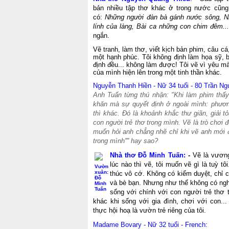
bản nhiều tập thơ khác ở trong nước cũng
có:
Những người đàn bà gánh nước sông, Nh
lính của làng, Bài ca những con chim đêm..
ngắn.
Vẽ tranh, làm thơ, viết kịch bản phim, câu cá, 
một hạnh phúc. Tôi không định làm họa sỹ, b
định đều... không làm được! Tôi vẽ vì yêu 
của mình hiện lên trong một tinh thần khác.
Nguyễn Thanh Hiền - Nữ 34 tuổi - 80 Trần N
Anh Tuấn từng thú nhận: "Khi làm phim thấy 
khăn mà sự quyết định ở ngoài mình: phương 
thì khác. Đó là khoảnh khắc thư giãn, giải t
con người trẻ thơ trong mình. Vẽ là trò chơi để 
muốn hỏi anh chẳng nhẽ chỉ khi vẽ anh mới đư
trong mình'''' hay sao?
Nhà thơ Đỗ Minh Tuấn:
-
Vẽ là vương
lúc nào thì vẽ, tôi muốn vẽ gì là tuỳ t
Vườn
xuân:
thúc vô cớ. Không có kiểm duyệt, chỉ 
Đỗ
và bè bạn. Nhưng như thế không có nghĩ
Minh
Tuấn
sống với chính với con người trẻ thơ 
khác khi sống với gia đình, chơi với con..
thực hội hoạ là vườn trẻ riêng của tôi.
Madame Bovary - Nữ 32 tuổi - French: