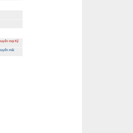
huyến mại Kỹ
huyến mãi