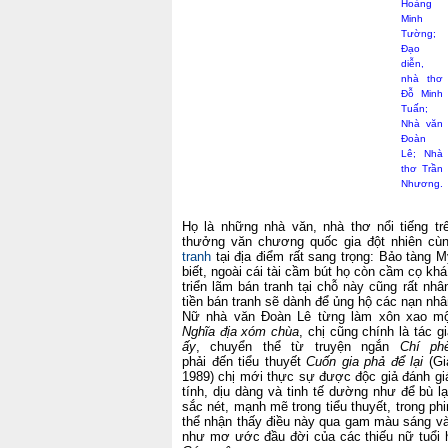
Hoàng
Minh
Tường;
Đạo
diễn,
nhà thơ
Đỗ Minh
Tuấn;
Nhà văn
Đoàn
Lê; Nhà
thơ Trần
Nhương.
Họ là những nhà văn, nhà thơ nổi tiếng tr
thưởng văn chương quốc gia đột nhiên cù
tranh
tại địa điểm rất sang trọng: Bảo tàng 
biết, ngoài cái tài cầm bút họ còn cầm cọ k
triển lãm bán tranh tại chỗ này cũng rất nhâ
tiền bán tranh sẽ dành để ủng hộ các nạn n
Nữ nhà văn Đoàn Lê từng làm xôn xao một 
Nghĩa địa xóm chùa
, chị cũng chính là tác g
ấy
, chuyển thể từ truyện ngắn
Chí ph
phải đến tiểu thuyết
Cuốn gia phả để lại
(Gi
1989) chị mới thực sự được độc giả đánh giá
tính, dịu dàng và tinh tế dường như để bù l
sắc nét, mạnh mẽ trong tiểu thuyết, trong p
thể nhận thấy điều này qua gam màu sáng v
như mơ ước đầu đời của các thiếu nữ tuổi