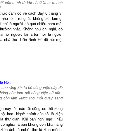
vẽ'' của mình từ khi nào? Xem ra anh
?
 thức cầm cọ vẽ cách đây 6 tháng vì
nhà tôi. Trong lúc không biết làm gì
 tôi chỉ là người có quá nhiều ham mê.
 thường nhật. Không như chị nghĩ, có
i nói ngược lại là tôi mới là người
a nhà thơ Trần Ninh Hồ để nói một
à Nội:
 cho rằng khi ta bỏ công việc này để
không còn làm nổi công việc cũ nữa.
ng còn làm được thơ mới quay sang
ện nay lúc nào tôi cũng có thể đồng
hội hoạ. Nghề chính của tôi là điện
 là thư giãn. Khi bạn nghỉ ngơi, nấu
 có nghĩa là bạn không còn khả năng
điện ảnh là nghề, thơ là định mệnh,