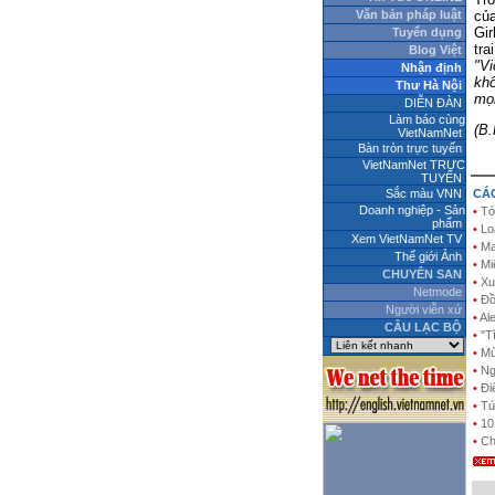
Văn bản pháp luật
của
Gir
Tuyển dụng
tr
Blog Việt
"Vi
Nhận định
khô
Thư Hà Nội
mọi
DIỄN ĐÀN
Làm báo cùng
(B.
VietNamNet
Bàn tròn trực tuyến
VietNamNet TRỰC
TUYẾN
Sắc màu VNN
CÁC
Doanh nghiệp - Sản
•
Tớ
phẩm
•
Lo
Xem VietNamNet TV
•
Ma
Thế giới Ảnh
•
Mi
CHUYÊN SAN
•
Xu
Netmode
•
Đồ
Người viễn xứ
•
Al
CÂU LẠC BỘ
•
"T
•
Mù
•
Ng
•
Đi
•
Tứ
•
10
•
Ch