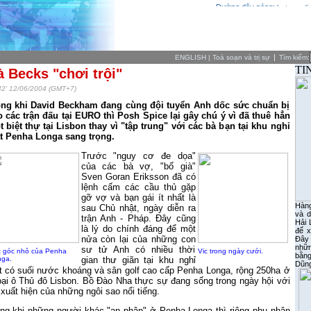
Đường dây nóng:
hotnews@v
ENGLISH
|
Toà soạn và trị sự
Tìm kiếm:
TI
 Becks "chơi trội"
42' 12/06/2004 (GMT+7)
ong khi David Beckham đang cùng đội tuyển Anh dốc sức chuẩn bị
 các trận đấu tại EURO thì Posh Spice lại gây chú ý vì đã thuê hẳn
t biệt thự
tại Lisbon thay vì "tập trung" với các bà bạn tại khu nghỉ
t Penha Longa sang trọng.
Trước "nguy cơ đe dọa"
của các bà vợ, "bố già"
Sven Goran Eriksson đã có
lệnh cấm các cầu thủ gặp
gỡ vợ và bạn gái ít nhất là
Hàng
sau Chủ nhật, ngày diễn ra
và d
trận Anh - Pháp. Đây cũng
Hải
là lý do chính đáng để một
để x
nửa còn lại của những con
Đây l
nhữn
sư tử Anh có nhiều thời
 góc nhỏ của Penha
Vic trong ngày cưới.
bằn
ga.
gian thư giãn tại khu nghỉ
Dũn
 có suối nước khoáng và sân golf cao cấp Penha Longa, rộng 250ha ở
ại ô Thủ đô Lisbon. Bồ Đào Nha thực sự đang sống trong ngày hội với
xuất hiện của những ngôi sao nổi tiếng.
ng khi những người khác "an phận" ở Penha Longa thì
r
iêng phu nhân