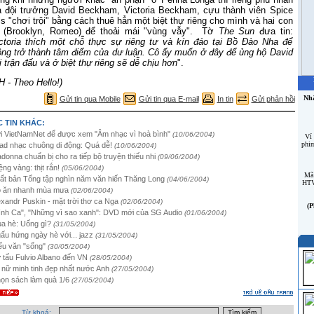
 đội trưởng David Beckham, Victoria Beckham, cựu thành viên Spice
ls "chơi trội" bằng cách thuê hẳn một biệt thự riêng cho mình và hai con
ai (Brooklyn, Romeo) để thoải mái "vùng vẫy". Tờ
The Sun
đưa tin:
ctoria thích một chỗ thực sự riêng tư và kín đáo tại Bồ Đào Nha để
ng trở thành tâm điểm của dư luận. Cô ấy muốn ở đây để ủng hộ David
 trận đấu và ở biệt thự riêng sẽ dễ chịu hơn
".
H - Theo Hello!)
Nhă
Gửi tin qua Mobile
Gửi tin qua E-mail
In tin
Gửi phản hồi
 TIN KHÁC:
i VietNamNet để được xem "Âm nhạc vì hoà bình"
(10/06/2004)
Ví
phim
ad nhạc chuông di động: Quá dễ!
(10/06/2004)
donna chuẩn bị cho ra tiếp bộ truyện thiếu nhi
(09/06/2004)
ệng vàng: thịt rắn!
(05/06/2004)
Mã
ất bản Tổng tập nghìn năm văn hiến Thăng Long
(04/06/2004)
HTV
 ăn nhanh mùa mưa
(02/06/2004)
exandr Puskin - mặt trời thơ ca Nga
(02/06/2004)
(P
ình Ca", "Những vì sao xanh": DVD mới của SG Audio
(01/06/2004)
a hè: Uống gì?
(31/05/2004)
ấu hứng ngày hè với... jazz
(31/05/2004)
ếu văn "sống"
(30/05/2004)
 tấu Fulvio Albano đến VN
(28/05/2004)
 nữ minh tinh đẹp nhất nước Anh
(27/05/2004)
ọn sách làm quà 1/6
(27/05/2004)
Từ khoá: