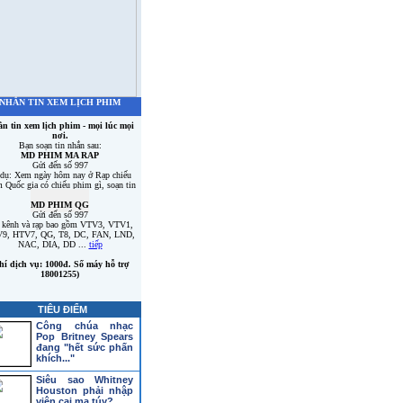
NHẮN TIN XEM LỊCH PHIM
́n tin xem lịch phim - mọi lúc mọi
nơi.
Bạn soạn tin nhắn sau:
MD PHIM MA RAP
Gửi đến số 997
 dụ: Xem ngày hôm nay ở Rạp chiếu
 Quốc gia có chiếu phim gì, soạn tin
nhắn:
MD PHIM QG
Gửi đến số 997
 kênh và rạp bao gồm VTV3, VTV1,
9, HTV7, QG, T8, DC, FAN, LND,
NAC, DIA, DD ...
tiếp
hí dịch vụ: 1000đ. Số máy hỗ trợ
18001255)
TIÊU ĐIỂM
Công chúa nhạc
Pop Britney Spears
đang "hết sức phấn
khích..."
Siêu sao Whitney
Houston phải nhập
viện cai ma túy?