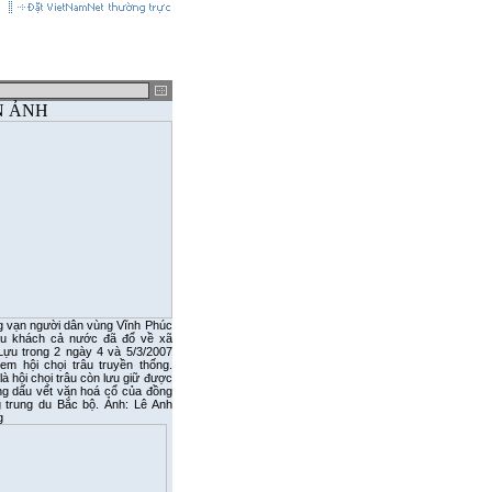
Tel HN: (04) 7722729 / 84 - 913564657 HCM: (08) 9104887 / 84 - 913882742
asc.com.vn
N ẢNH
 vạn người dân vùng Vĩnh Phúc
u khách cả nước đã đổ về xã
 Lựu trong 2 ngày 4 và 5/3/2007
em hội chọi trâu truyền thống.
à hội chọi trâu còn lưu giữ được
g dấu vết văn hoá cổ của đồng
g trung du Bắc bộ. Ảnh: Lê Anh
g