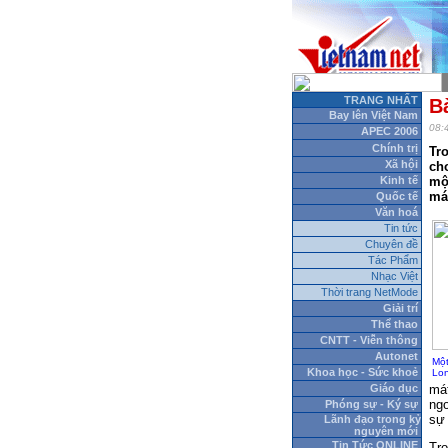
TRANG NHẤT
Bà
Bay lên Việt Nam
08:
APEC 2006
Chính trị
Tr
Xã hội
cho
Kinh tế
mộ
má
Quốc tế
Văn hoá
Tin tức
Chuyên đề
Tác Phẩm
Nhạc Việt
Thời trang NetMode
Giải trí
Thể thao
CNTT - Viễn thông
Autonet
Một
Khoa học - Sức khoẻ
Lon
Giáo dục
mát
ngo
Phóng sự - Ký sự
sự 
Lãnh đạo trong kỷ
nguyên mới
Tin Tức ONLINE
Tro