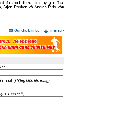
a) đã chính thức chia tay giải đấu.
a, Arjen Robben và Andrea Pirlo vẫn
Gửi cho bạn bè
In tin này
a chỉ:
̣n thoại:
(không hiện lên trang)
g quá 1000 chữ)