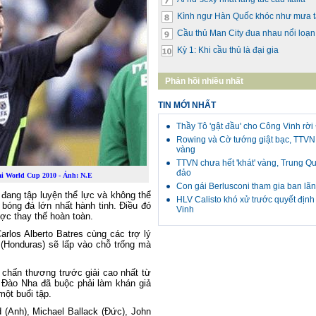
Kình ngư Hàn Quốc khóc như mưa t
Cầu thủ Man City đua nhau nổi loạn
Kỳ 1: Khi cầu thủ là đại gia
Phản hồi nhiều nhất
TIN MỚI NHẤT
Thầy Tô 'gật đầu' cho Công Vinh rờ
Rowing và Cờ tướng giật bạc, TTVN 
vàng
TTVN chưa hết 'khát' vàng, Trung Q
đảo
tại World Cup 2010 - Ảnh: N.E
Con gái Berlusconi tham gia ban lã
đang tập luyện thể lực và không thể
HLV Calisto khó xử trước quyết địn
i bóng đá lớn nhất hành tinh. Điều đó
Vinh
ợc thay thế hoàn toàn.
arlos Alberto Batres cùng các trợ lý
 (Honduras) sẽ lấp vào chỗ trống mà
a chấn thương trước giải cao nhất từ
ồ Đào Nha đã buộc phải làm khán giả
một buổi tập.
 (Anh), Michael Ballack (Đức), John