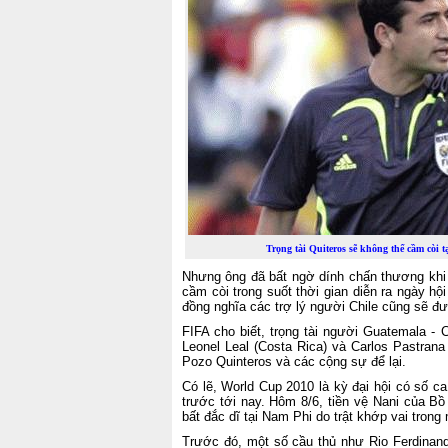
Trọng tài Quiteros sẽ không thể cầm còi 
Nhưng ông đã bất ngờ dính chấn thương khi 
cầm còi trong suốt thời gian diễn ra ngày hộ
đồng nghĩa các trợ lý người Chile cũng sẽ đư
FIFA cho biết, trọng tài người Guatemala - C
Leonel Leal (Costa Rica) và Carlos Pastrana
Pozo Quinteros và các cộng sự để lại.
Có lẽ, World Cup 2010 là kỳ đại hội có số c
trước tới nay. Hôm 8/6, tiền vệ Nani của B
bất đắc dĩ tại Nam Phi do trật khớp vai trong 
Trước đó, một số cầu thủ như Rio Ferdinand