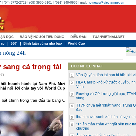
 | (04) 3772-2729 | (08) 3930-8101 | (091) 949-9936 | mail:
hotnews@vietnamnet.vn
ẠN ĐỌC
BẢO VỆ NGƯỜI TIÊU DÙNG
DIỄN ĐÀN
TUANVIETNAM.NET
hao
360°
Bình luận cùng nhà báo
World Cup
n nóng 24h
 sang cả trọng tài
ĐỌC NHIỀU NHẤT
+7)
Văn Quyến dính tai nạn hi hữu khi đi
HLV Calisto khó xử trước quyết địn
hết hoành hành tại Nam Phi. Mới
Vinh
phải nói lời chia tay với World Cup
Rowing và Cờ tướng giật bạc, TTVN 
vàng
bắt chính trong trận đấu tại bảng C
TTVN chưa hết "khát" vàng, Trung 
đảo
Ibrahimovic sánh đôi bên cô vợ xin
"Thiên thần châu Á" ngất bên bục tr
chương
Ái nữ sexy nhất làng túc cầu Italia