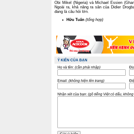
Obi Mikel (Nigeria) và Michael Essien (Ghan
Ngoài ra, khả năng ra sân của Didier Drogb
đang là câu hỏi lớn.
Hữu Tuấn
(tổng hợp)
Ý KIẾN CỦA BẠN
Họ và tên:
(cần phải nhập)
Đị
Email:
(không hiện lên trang)
Điê
Nhận xét của bạn:
(gõ tiếng Việt có dấu, khôn