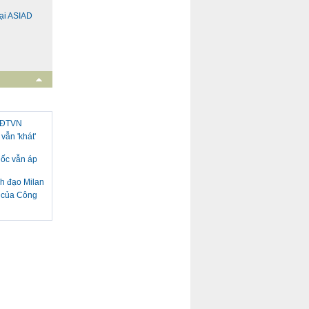
ại ASIAD
i ĐTVN
vẫn 'khát'
uốc vẫn áp
nh đạo Milan
h của Công