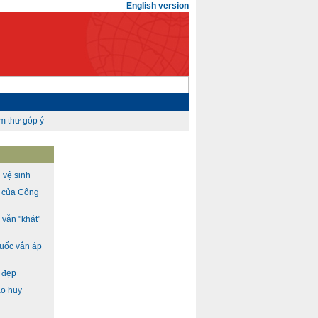
English version
 vệ sinh
h của Công
vẫn "khát"
Quốc vẫn áp
h đẹp
ao huy