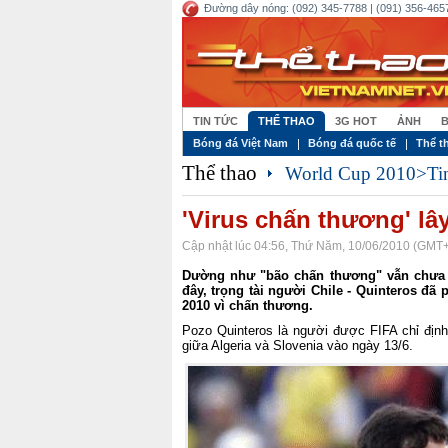
Đường dây nóng: (092) 345-7788 | (091) 356-4657
TIN TỨC
THỂ THAO
3G HOT
ẢNH
B
Bóng đá Việt Nam
Bóng đá quốc tế
Thể t
Thể thao
World Cup 2010>Ti
'Virus chấn thương' lây
Cập nhật lúc 04:56, Thứ Năm, 10/06/2010 (GMT
Dường như "bão chấn thương" vẫn chưa 
đây, trọng tài người Chile - Quinteros đã 
2010 vì chấn thương.
Pozo Quinteros là người được FIFA chỉ định 
giữa Algeria và Slovenia vào ngày 13/6.