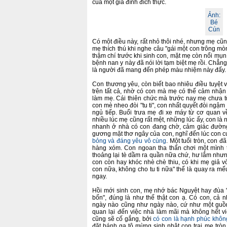
của một gia đình đích thực.
Ảnh:
Bé
Cún
Có một điều này, rất nhỏ thôi nhé, nhưng mẹ cũn
mẹ thích thú khi nghe câu "gái một con trông mò
thậm chí trước khi sinh con, mặt mẹ còn nổi mụn 
bệnh nan y này đã nói lời tạm biệt mẹ rồi. Chẳng
là người đã mang đến phép màu nhiệm này đấy.
Con thương yêu, còn biết bao nhiêu điều tuyệ
trên tất cả, nhờ có con mà mẹ có thể cảm nhậ
làm mẹ. Cái thiên chức mà trước nay mẹ chưa t
con mè nheo đòi "tu ti", con nhất quyết đòi ngậm
ngủ tiếp. Buổi trưa mẹ đi xe máy từ cơ quan
nhiều lúc mẹ cũng rất mệt, những lúc ấy, con là
nhanh ở nhà có con đang chờ, cảm giác đường
gương mặt thơ ngây của con, nghĩ đến lúc con cười
bỏng và đáng yêu vô cùng
. Một tuổi tròn, con 
hàng xóm. Con ngoan tha thẩn chơi một mình t
thoảng lại tè dầm ra quần nữa chứ, hư lắm nh
con còn hay khóc nhè chè thiu, có khi mẹ giả vờ
con nữa, không cho tu ti nữa" thế là quay ra 
ngay.
Hồi mới sinh con, mẹ nhớ bác Nguyệt hay đùa 
bốn", đúng là như thế thật con ạ. Có con, cả
ngày nào cũng như ngày nào, cứ như một guồng
quan lại đến việc nhà làm mãi mà không hết v
cũng sẽ cố gắng, bởi
có con là hạnh phúc không
đặt bánh ga tô mừng sinh nhật con trai mẹ tròn