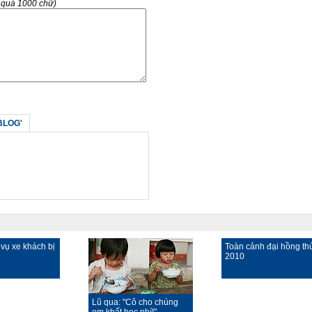
g quá 1000 chữ)
BLOG'
vụ xe khách bị
Toàn cảnh đại hồng th
2010
Lũ qua: "Cô cho chúng