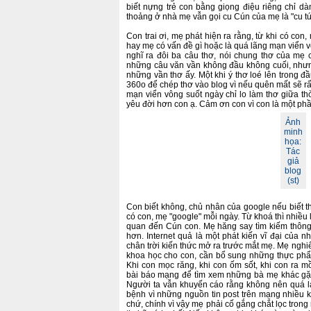
biết nựng trẻ con bằng giọng điệu riêng chỉ dà
thoảng ở nhà mẹ vẫn gọi cu Cún của mẹ là "cu tú
Con trai ơi, mẹ phát hiện ra rằng, từ khi có con,
hay mẹ có vấn đề gì hoặc là quá lãng mạn viển
nghĩ ra đôi ba câu thơ, nói chung thơ của mẹ cũn
những câu văn vần không đầu không cuối, nhưng
những vần thơ ấy. Một khi ý thơ loé lên trong
360o để chép thơ vào blog vì nếu quên mất sẽ rấ
mạn viển vông suốt ngày chỉ lo làm thơ giữa t
yêu đời hơn con ạ. Cảm ơn con vì con là một ph
Ảnh
minh
họa:
Tác
giả
blog
(st)
Con biết không, chủ nhân của google nếu biết thì
có con, mẹ "google" mỗi ngày. Từ khoá thì nhiều
quan đến Cún con. Mẹ hăng say tìm kiếm thông
hơn. Internet quả là một phát kiến vĩ đại của n
chân trời kiến thức mở ra trước mắt mẹ. Mẹ nghi
khoa học cho con, cần bổ sung những thực phẩ
Khi con mọc răng, khi con ốm sốt, khi con ra m
bài báo mạng để tìm xem những bà mẹ khác gặp
Người ta vẫn khuyến cáo rằng không nên quá l
bệnh vì những nguồn tin post trên mạng nhiều kh
chứ, chính vì vậy mẹ phải cố gắng chắt lọc trong 