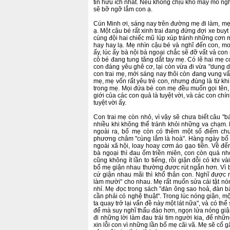
tin hữu ích nhất. Nếu không chịu khó mày mò n
sẽ bỡ ngỡ lắm con ạ.
Cún Minh ơi, sáng nay trên đường mẹ đi làm, mẹ 
ạ. Một cậu bé rất xinh trai đang đứng đợi xe buyt
cùng đội hai chiếc mũ lúp xúp tránh những cơn
hay hay lạ. Mẹ nhìn cậu bé và nghĩ đến con, 
ấy, lúc ấy bà nội bà ngoại chắc sẽ đỡ vất vả con
cô bé đang tung tăng dắt tay mẹ. Có lẽ hai mẹ 
con đáng yêu ghê cơ, lại còn vừa đi vừa "dung 
con trai mẹ, mới sáng nay thôi còn đang vung vẩ
mẹ, mẹ vốn rất yêu trẻ con, nhưng đúng là từ kh
trong mẹ. Mọi đứa bé con mẹ đều muốn gọi tên, h
giới của các con quả là tuyệt vời, và các con chí
tuyệt vời ấy.
Con trai mẹ còn nhỏ, vì vậy sẽ chưa biết câu "b
nhiều khi không thể tránh khỏi những va chạm.
ngoài ra, bố mẹ còn có thêm một số điểm chu
phương châm "cùng lắm là hoà". Hàng ngày bố 
ngoài xã hội, loay hoay cơm áo gạo tiền. Về đế
bà ngoại thì đau ốm triền miên, con còn quá nh
cũng không ít lần to tiếng, rồi giận dỗi có khi 
bố mẹ giận nhau thường được rút ngắn hơn. Vì b
cứ giận nhau mãi thì khổ thân con. Nghĩ được 
làm mười" cho nhau. Mẹ rất muốn sửa cái tật nóng
nhỉ. Mẹ đọc trong sách "đàn ông sao hoả, đàn b
cần phải có nghệ thuật". Trong lúc nóng giận, mộ
ta quay trở lại vấn đề này một lát nữa", và có thể
để mà suy nghĩ thấu đáo hơn, ngọn lửa nóng giận
đi những lời làm đau trái tim người kia, để nhữ
xin lỗi con vì những lần bố mẹ cãi vã. Mẹ sẽ cố 