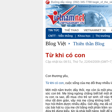
Đường dây nóng: (092) 345-7788 begin_of_the
(091) 949-9936 | mail:
hotnews@vietnamnet.vn
TIN TỨC
THỂ THAO
VIETNAMNET 3G
CNTT - Viễn thông
Khoa học
Thị trường
Blog Việt
Thiên thần Blog
Từ khi có con
Cập nhật lúc 08:51, Thứ Tư, 22/04/2009 (GMT+7
Con thương yêu,
Từ khi có con
, cuộc sống của mẹ đổi thay nhiều l
Mới một năm trước đây thôi, mẹ còn là một phụ
sóc con trẻ. Mẹ lóng ngóng chẳng biết bế một đ
ru con ra sao, đồ mua cho trẻ sơ sinh cỡ nào 
như rất đơn giản, vậy mà mẹ cũng không biết. 
học hỏi thêm được nhiều điều. Giờ đây, mẹ đã có 
các bài hát ru của mẹ chỉ bằng một phần trăm so
đứa trẻ đúng kiểu, tức là phải biết nâng, biết để