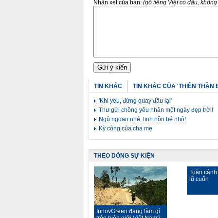
Nhận xét của bạn:
(gõ tiếng Việt có dấu, khôn
TIN KHÁC
TIN KHÁC CỦA 'THIÊN THẦN 
'Khi yêu, đừng quay đầu lại'
Thư gửi chồng yêu nhân một ngày đẹp trời!
Ngủ ngoan nhé, linh hồn bé nhỏ!
Kỳ công của cha mẹ
THEO DÒNG SỰ KIỆN
Toàn cảnh 
lũ cuốn
InnovGreen đang làm gì