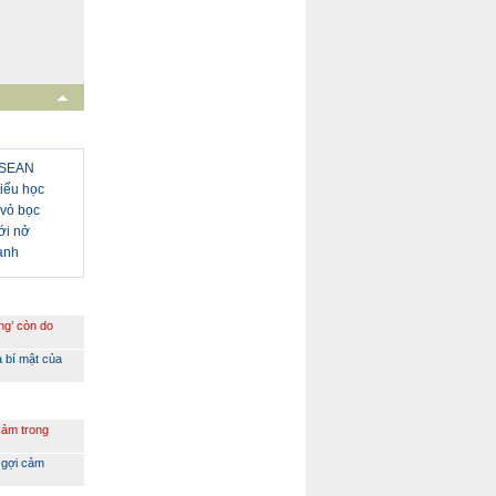
 ASEAN
iểu học
 vỏ bọc
ới nở
uanh
ng’ còn do
à bí mật của
cảm trong
 gợi cảm