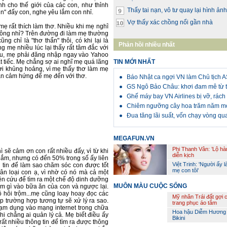
nh cho thế giới của các con, như thỉnh
Thấy tai nạn, vô tư quay lại hình ảnh
n" đấy con, nghe yêu lắm con nhỉ.
Vợ thấy xác chồng nổi gần nhà
 mẹ rất thích làm thơ. Nhiều khi mẹ nghĩ
 vông nhỉ? Trên đường đi làm mẹ thường
g chỉ là "thơ thẩn" thôi, có khi lại là
Phản hồi nhiều nhất
 mẹ nhiều lúc lại thấy rất tâm đắc với
 đầu, mẹ phải đăng nhập ngay vào Yahoo
t tiếc. Mẹ chẳng sợ ai nghĩ mẹ quá lãng
TIN MỚI NHẤT
hời khủng hoảng, vì mẹ thấy thơ làm mẹ
ần cảm hứng để mẹ đến với thơ.
Báo Nhật ca ngợi VN làm Chủ tịch
GS Ngô Bảo Châu: khơi đam mê từ t
Ghế máy bay VN Airlines bị vỡ, rách
Chiêm ngưỡng cây hoa trăm năm m
Đua tăng lãi suất, vốn chạy vòng q
MEGAFUN.VN
Phi Thanh Vân: ’Lộ hà
 sẽ cảm ơn con rất nhiều đấy, vì từ khi
diễn kịch
 lắm, nhưng có đến 50% trong số ấy liên
Việt Trinh: 'Người ấy l
 tin để làm sao chăm sóc con được tốt
mẹ con tôi'
hân loại con ạ, vì nhờ có nó mà cả một
ên cứu để tìm ra một chế độ dinh dưỡng
MUÔN MÀU CUỘC SỐNG
m gì vào bữa ăn của con và ngược lại.
ồ hôi trộm...mẹ cũng loay hoay đọc các
Mỹ nhân Trái đất gợi 
 trường hợp tương tự sẽ xử lý ra sao.
trang phục áo tắm
ạm dụng vào mạng internet trong chữa
Hoa hậu Diễm Hương
i chẳng ai quản lý cả. Mẹ biết điều ấy
Bikini
rất nhiều thông tin để tìm ra được thông