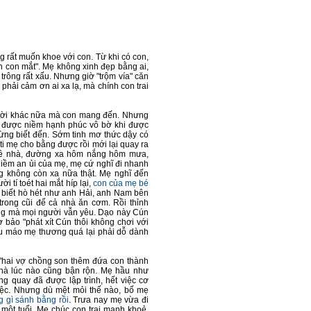
g rất muốn khoe với con. Từ khi có con,
n con mắt". Mẹ không xinh đẹp bằng ai,
trông rất xấu. Nhưng giờ "trộm vía" căn
 phải cảm ơn ai xa lạ, mà chính con trai
t vời khác nữa mà con mang đến. Nhưng
n được niềm hạnh phúc vô bờ khi được
ừng biết đến. Sớm tinh mơ thức dậy có
 ti mẹ cho bằng được rồi mới lại quay ra
 về nhà, đường xa hôm nắng hôm mưa,
 niềm an ủi của mẹ, mẹ cứ nghĩ đi nhanh
 không còn xa nữa thật. Mẹ nghĩ đến
 tí toét hai mắt híp lại,
con của mẹ bé
đã biết hò hét như anh Hải, anh Nam bên
rong cũi để cả nhà ăn cơm. Rồi thỉnh
ưng mà mọi người vẫn yêu. Dạo này Cún
 bảo "phát xít Cún thôi không chơi với
mếu máo mẹ thương quá lại phải dỗ dành
"hai vợ chồng son thêm đứa con thành
 nhà lúc nào cũng bận rộn. Mẹ hầu như
 quay đã được lập trình, hết việc cơ
iệc. Nhưng dù mệt mỏi thế nào, bố mẹ
 gì sánh bằng rồi
. Trưa nay mẹ vừa đi
 một tuổi. Mẹ chúc con trai mạnh khoẻ,