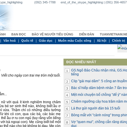
_skype_highlighting (092) 345-7788 end_of_the_skype_highlighting | (091) 356-4657 | 
ẢNH
BẠN ĐỌC
BẢO VỆ NGƯỜI TIÊU DÙNG
DIỄN ĐÀN
TUANVIETNAM.N
Văn hoá
Quốc tế
Giáo dục
Muôn màu Cuộc sống
Xã hội
Chính trị
ĐỌC NHIỀU NHẤT
)
GS.Ngô Bảo Châu nhận nhà, GS.Ho
tiếng
Viết cho ngày con trai mẹ tròn một tuổi.
Clip "gái mại dâm": 5 công an truyề
Bác sĩ hiếp dâm bệnh nhân 7 lần tr
ắm...
Mệt mỏi chuyện bố chồng "để ý" nà
Chiêm ngưỡng cây hoa trăm năm m
 nữ với quá ít kinh nghiệm trong chăm
ứa bé sơ sinh thế nào, không biết ầu ơ
Lá thư gửi người đàn bà 15 tuổi
thì vừa. Thậm chí có những điều tưởng
Từ khi có con, qua các bà, các bác mẹ
Bỏng mắt với "cảnh nóng" trong phi
thể ầu ơ ru con ngủ (tuy rằng vốn liếng
 với bà ngoại con). Mẹ cũng biết bế một
Vợ "quen mui", chồng cắn răng dùng
 tay thế nào cho bé không bị đau. Mẹ còn
dục