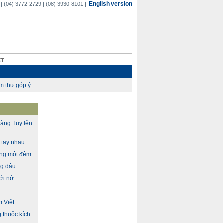
English version
(04) 3772-2729 | (08) 3930-8101 |
ET
àng Tụy lên
n tay nhau
ong một đêm
ng dâu
ới nở
m Việt
 thuốc kích