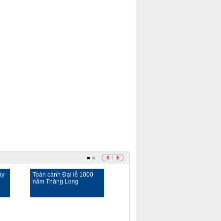
Previous
Next
Page
Page
ủy
Toàn cảnh Đại lễ 1000
Ngán ngẩm tăng giá
năm Thăng Long
xăng dầu