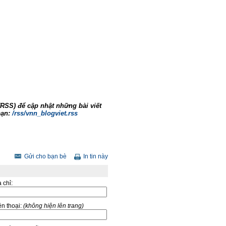
RSS) để cập nhật những bài viết
bạn:
/rss/vnn_blogviet.rss
Gửi cho bạn bè
In tin này
a chỉ:
̣n thoại:
(không hiện lên trang)