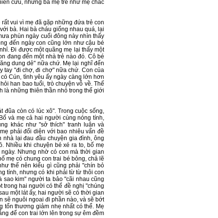
ghiên cứu, những bà mẹ trẻ như mẹ chắc
rất vui vì mẹ đã gặp những đứa trẻ con
 với bà. Hai bà cháu giống nhau quá, lại
 mưa phùn ngày cuối đông này nhìn thấy
mong đến ngày con cũng lớn như cậu bé
 nhỉ. Đi được một quãng mẹ lại thấy một
con đang đến một nhà trẻ nào đó. Cô bé
dăng dung dẻ" nữa chứ. Mẹ lại nghĩ đến
y tay "đi chợ, đi chợ" nữa chứ. Con của
i có Cún, tình yêu ấy ngày càng lớn hơn
ỏi han bao tuổi, trò chuyện vỗ về. Thế
nh là những thiên thần nhỏ trong thế giới
át đũa còn có lúc xô". Trong cuộc sống,
 Bố và mẹ cả hai người cùng nóng tính,
ng khác như "sở thích" tranh luận và
mẹ phải đối diện với bao nhiêu vấn đề
n nhà lại đau đầu chuyện gia đình, ông
ỏ. Nhiều khi chuyện bé xé ra to, bố mẹ
vài ngày. Nhưng nhờ có con mà thời gian
ố mẹ có chung con trai bé bỏng, chả lẽ
như thế nên kiểu gì cũng phải "chín bỏ
 tính, nhưng có khi phải từ từ thôi con
à sao kim" người ta bảo "cãi nhau cũng
t trong hai người có thể đề nghị "chúng
 sau một lát ấy, hai người sẽ có thời gian
 sẽ nguôi ngoai đi phần nào, và sẽ bớt
ng tổn thương giảm nhẹ nhất có thể. Mẹ
gắng để con trai lớn lên trong sự êm đềm