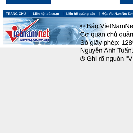
TRANG CHỦ
Liên hệ toà soạn
Liên hệ quảng cáo
Đặt VietNamNet làm
© Báo VietNamNet, 
Cơ quan chủ quản:
Số giấy phép: 12
Nguyễn Anh Tuấn
® Ghi rõ nguồn "Vi