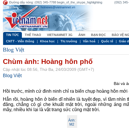
Đường dây nóng: (092) 345-7788 begin_of_the_skype_highlighting (092) 345-77
(091) 949-9936 | mail:
hotnews@vietnamnet.vn
TIN TỨC
THỂ THAO
VIETNAMNET 3G
ẢNH
BẠN ĐỌC
BẢO VỆ N
CNTT - Viễn thông
Khoa học
Thị trường
Văn hoá
Quốc tế
Giáo 
Blog Việt
Chùm ảnh: Hoàng hôn phố
Cập nhật lúc 08:56, Thứ Ba, 24/03/2009 (GMT+7)
Blog Việt
Bài và 
Hồi trước, mình cứ đinh ninh chỉ ra biển chụp hoàng hôn mới
Hẳn rồi, hoàng hôn ở biển dĩ nhiên là tuyệt đẹp, vì tầm nhìn 
đãng, chẳng có gì che khuất mặt trời, ngoài những áng m
mây, nhiều khi lại là vật trang sức cũng mặt trời.
Ảnh:
M2