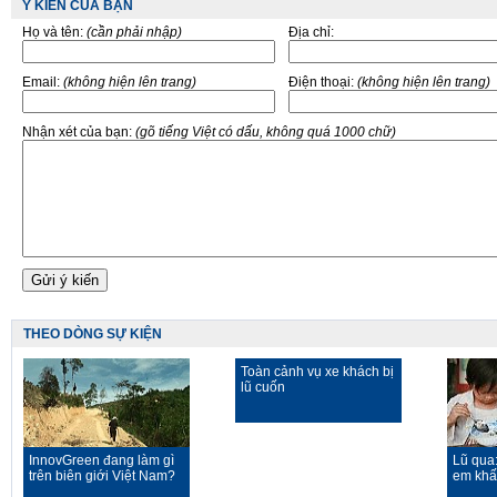
Ý KIẾN CỦA BẠN
Họ và tên:
(cần phải nhập)
Địa chỉ:
Email:
(không hiện lên trang)
Điện thoại:
(không hiện lên trang)
Nhận xét của bạn:
(gõ tiếng Việt có dấu, không quá 1000 chữ)
THEO DÒNG SỰ KIỆN
Toàn cảnh vụ xe khách bị
lũ cuốn
InnovGreen đang làm gì
Lũ qua
trên biên giới Việt Nam?
em khất