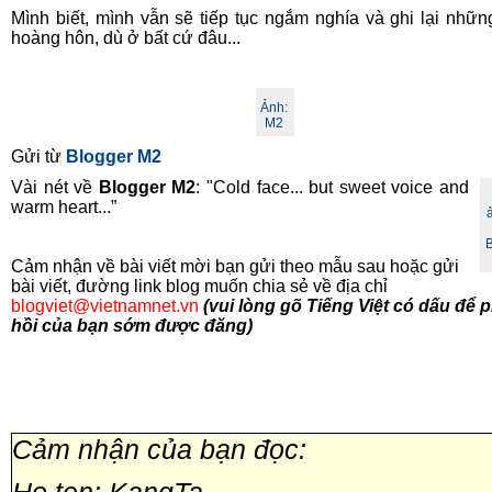
Mình biết, mình vẫn sẽ tiếp tục ngắm nghía và ghi lại nhữn
hoàng hôn, dù ở bất cứ đâu...
Ảnh:
M2
Gửi từ
Blogger M2
Vài nét về
Blogger M2
: "Cold face... but sweet voice and
warm heart...”
Cảm nhận về bài viết mời bạn gửi theo mẫu sau hoặc gửi
bài viết, đường link blog muốn chia sẻ về địa chỉ
blogviet@vietnamnet.vn
(vui lòng gõ Tiếng Việt có dấu để 
hồi của bạn sớm được đăng)
Cảm nhận của bạn đọc: