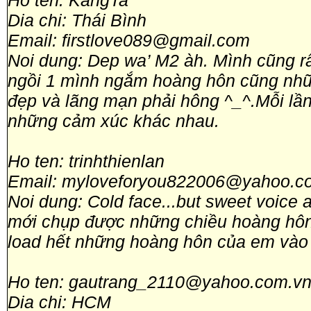
Ho ten: KangTa
Dia chi: Thái Bình
Email: firstlove089@gmail.com
Noi dung: Dep wa’ M2 àh. Mình cũng r
ngồi 1 mình ngắm hoàng hôn cũng những
đẹp và lãng mạn phải hông ^_^.Mỗi lầ
những cảm xúc khác nhau.
Ho ten: trinhthienlan
Email: myloveforyou822006@yahoo.c
Noi dung: Cold face...but sweet voice
mới chụp được những chiều hoàng hôn
load hết những hoàng hôn của em vào v
Ho ten: gautrang_2110@yahoo.com.v
Dia chi: HCM