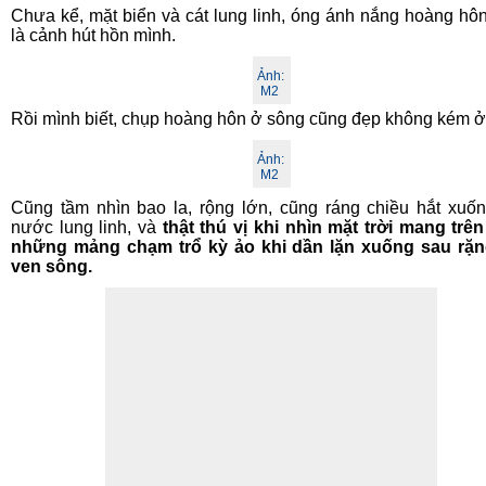
Chưa kể, mặt biển và cát lung linh, óng ánh nắng hoàng hô
là cảnh hút hồn mình.
Ảnh:
M2
Rồi mình biết, chụp hoàng hôn ở sông cũng đẹp không kém ở
Ảnh:
M2
Cũng tầm nhìn bao la, rộng lớn, cũng ráng chiều hắt xuố
nước lung linh, và
thật thú vị khi nhìn mặt trời mang trê
những mảng chạm trổ kỳ ảo khi dần lặn xuống sau rặn
ven sông.