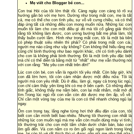
Mẹ viết cho Blogger bé con...
Con trai Hói của tôi lớn thật rồi. Càng ngày con càng tỏ rõ xu
hướng gắn bó với mẹ hơn. Dường như trong mắt con, mẹ là tất
cả, mẹ có thể cho con tình yêu, sự vỗ về cưng chiều, và có thể
đáp ứng tất cả những điều con mong muốn nữa. Những lúc con
muốn tôi làm cho con một điều gì đó mà tôi cố gắng giải thích
rằng tôi không làm được, con ương bướng bắt mẹ phải làm, tôi
thấy buồn cười lắm. Hình như trong mắt con, tôi là một bà tiên
có phép thuật siêu nhiên thì phải? Có phải trong mắt con cái,
người mẹ nào cũng như vậy không? Con không thể hiểu rằng mẹ
cũng chỉ bình thường như bao người khác, chỉ có tình yêu dành
cho con là không phải bình thường. Đó là một tình yêu đặc biệt
mà chỉ có thể diễn tả bằng một từ "nhất" như mẹ vẫn thường nói
với con rằng: "Mẹ yêu con nhất trên đời!"
Lúc con còn bé, con vẫn là người tôi yêu nhất. Còn bây giờ, khi
con đã lớn hơn, tôi còn cảm nhận được một điều nữa: Tôi là
người mà con yêu nhất. Dù ở đâu, làm gì, ngay cả trong lúc ngủ,
con chỉ cảm thấy yên lòng khi có mẹ ở bên cạnh. Có những đêm
tỉnh giấc, không thấy mẹ nằm bên, con lại mắt nhắm, mắt mở đi
tìm.Trong lúc ngủ rồi con vẫn còn đòi được mẹ ôm ấp, vỗ về.
Chỉ cần một vòng tay của mẹ là con có thể nhanh chóng ngủ lại
ngay.
Ôm con trong tay, lắng nghe từng hơi thở đều đặn của con, tôi
biết con cần mình biết bao nhiêu. Nhưng tôi thương con nhất là
những lúc con muốn ngủ mà mẹ vẫn còn muốn dùng máy vi tính,
tôi thường trải cho con một tấm chăn dưới chân bàn, bảo con
ôm gối đến. Và con nằm co ro ôm gối ngủ ngon lành trong lòng
mẹ, lại còn tỏ vẻ rất thích thú vì được gần gũi mẹ như thế nữa.