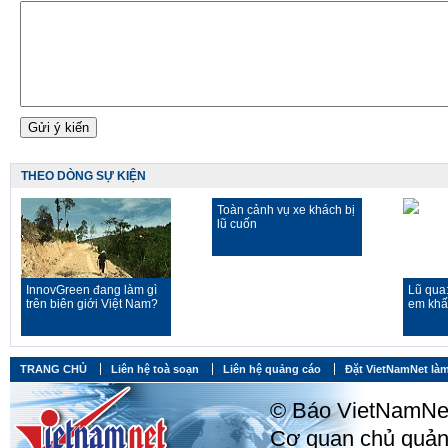
THEO DÒNG SỰ KIỆN
Toàn cảnh vụ xe khách bị
lũ cuốn
InnovGreen đang làm gì
Lũ qua
trên biên giới Việt Nam?
em khất
TRANG CHỦ
Liên hệ toà soạn
Liên hệ quảng cáo
Đặt VietNamNet làm
© Báo VietNamNet, 
Cơ quan chủ quản: