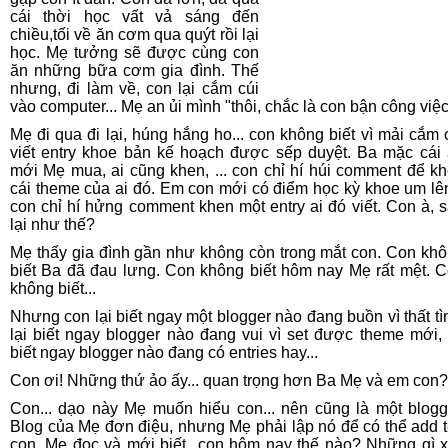
cái thời học vất vả sáng đến
chiều,tối về ăn cơm qua quýt rồi lại
học. Mẹ tưởng sẽ được cùng con
ăn những bữa cơm gia đình. Thế
nhưng, đi làm về, con lại cắm cúi
vào computer... Mẹ an ủi mình "thôi, chắc là con bận công việc
Mẹ đi qua đi lại, húng hắng ho... con không biết vì mải cắm 
viết entry khoe bản kế hoạch được sếp duyệt. Ba mặc cái
mới Mẹ mua, ai cũng khen, ... con chỉ hí húi comment để k
cái theme của ai đó. Em con mới có điểm học kỳ khoe um lên
con chỉ hí hửng comment khen một entry ai đó viết. Con à, 
lại như thế?
Mẹ thấy gia đình gần như không còn trong mắt con. Con kh
biết Ba đã đau lưng. Con không biết hôm nay Mẹ rất mệt. 
không biết...
Nhưng con lại biết ngay một blogger nào đang buồn vì thất tì
lại biết ngay blogger nào đang vui vì set được theme mới, 
biết ngay blogger nào đang có entries hay...
Con ơi! Những thứ ảo ấy... quan trọng hơn Ba Mẹ và em con?
Con... dạo này Mẹ muốn hiểu con... nên cũng là một blogg
Blog của Mẹ đơn điệu, nhưng Mẹ phải lập nó để có thể add 
con. Mẹ đọc và mới biết...con hôm nay thế nào? Những gì 