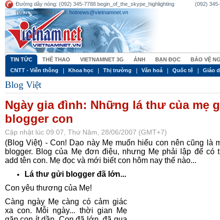
Đường dây nóng: (092) 345-7788 begin_of_the_skype_highlighting (092) 345-77
(091) 949-9936 | mail:
hotnews@vietnamnet.vn
TIN TỨC
THỂ THAO
VIETNAMNET 3G
ẢNH
BẠN ĐỌC
BẢO VỆ N
CNTT - Viễn thông
Khoa học
Thị trường
Văn hoá
Quốc tế
Giáo 
Blog Việt
Ngày gia đình: Những lá thư của mẹ g
blogger con
Cập nhật lúc 09:07, Thứ Năm, 28/06/2007 (GMT+7)
(Blog Việt) - Con! Dạo này Mẹ muốn hiểu con nên cũng là 
blogger. Blog của Mẹ đơn điệu, nhưng Mẹ phải lập để có 
add tên con. Mẹ đọc và mới biết con hôm nay thế nào...
Lá thư gửi blogger đã lớn...
Con yêu thương của Mẹ!
Càng ngày Mẹ càng có cảm giác
xa con. Mỗi ngày... thời gian Mẹ
gặp con ít dần. Con đã lớn, đã qua