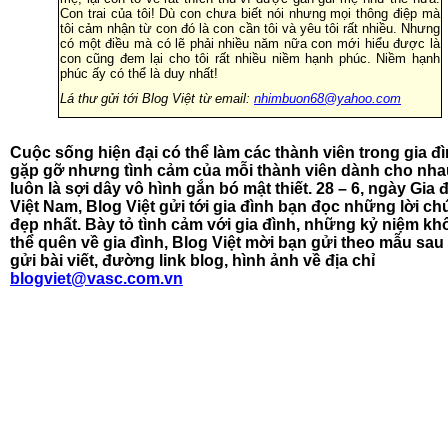
Con trai của tôi! Dù con chưa biết nói nhưng mọi thông điệp mà
tôi cảm nhận từ con đó là con cần tôi và yêu tôi rất nhiều. Nhưng
có một điều mà có lẽ phải nhiều năm nữa con mới hiểu được là
con cũng đem lại cho tôi rất nhiều niềm hạnh phúc. Niềm hạnh
phúc ấy có thể là duy nhất!
Lá thư gửi tới Blog Việt từ email:
nhimbuon68@yahoo.com
Cuộc sống hiện đại có thể làm các thành viên trong gia đìn
gặp gỡ nhưng tình cảm của mỗi thành viên dành cho nha
luôn là sợi dây vô hình gắn bó mật thiết. 28 – 6, ngày Gia 
Việt Nam, Blog Việt gửi tới gia đình bạn đọc những lời chú
đẹp nhất. Bày tỏ tình cảm với gia đình, những kỷ niệm k
thể quên về gia đình, Blog Việt mời bạn gửi theo mẫu sau
gửi bài viết, đường link blog, hình ảnh về địa chỉ
blogviet@vasc.com.vn