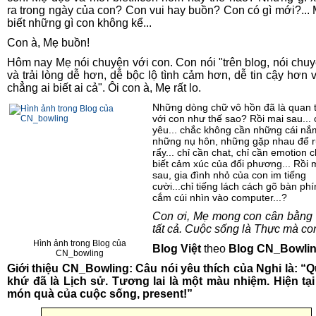
ra trong ngày của con? Con vui hay buồn? Con có gì mới?...
biết những gì con không kể...
Con à, Mẹ buồn!
Hôm nay Mẹ nói chuyện với con. Con nói "trên blog, nói chu
và trải lòng dễ hơn, dễ bộc lộ tình cảm hơn, dễ tin cậy hơn vì
chẳng ai biết ai cả". Ôi con à, Mẹ rất lo.
Những dòng chữ vô hồn đã là quan 
với con như thế sao? Rồi mai sau...
yêu... chắc không cần những cái nắm
những nụ hôn, những gặp nhau để 
rẩy... chỉ cần chat, chỉ cần emotion c
biết cảm xúc của đối phương... Rồi 
sau, gia đình nhỏ của con im tiếng
cười...chỉ tiếng lách cách gõ bàn phí
cắm cúi nhìn vào computer...?
Con ơi, Mẹ mong con cân bằng 
tất cả. Cuộc sống là Thực mà co
Hình ảnh trong Blog của
Blog Việt
theo
Blog CN_Bowli
CN_bowling
Giới thiệu CN_Bowling: Câu nói yêu thích của Nghi là: “
khứ đã là Lịch sử. Tương lai là một màu nhiệm. Hiện tại
món quà của cuộc sống, present!”